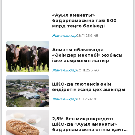
«Ауыл аманаты»
бағдарламасына тағы 600
млрд теңге бөлінеді
Жаңалықтар
28.11.25 9:48
Алматы облысында
«Әкімдер мектебі» жобасы
іске асырылып жатыр
Жаңалықтар
20.11.25 5:40
ШҚО-да глютенсіз өнім
өндіретін жаңа цех ашылды
Жаңалықтар
18.11.25 4:38
2,5%-бен микрокредит:
ШҚО-да «Ауыл аманаты»
бағдарламасына өтінім қайта
қабылдана басталды