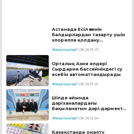
Астанада Есіл өзенін
балдырлардан тазарту үшін
хлорелла қолдану
жоспарланып отыр
Жаңалықтар
7.08.26 13:47
Орталық Азия елдері
Сырдария бассейніндегі су
есебін автоматтандырады
Жаңалықтар
7.08.26 13:41
Шілде айында
дәріханалардағы
бақыланатын дәрі-дәрмектің
төрттен біріне жуығы
Жаңалықтар
7.08.26 12:54
арзандады
Қазақстанда оңалту