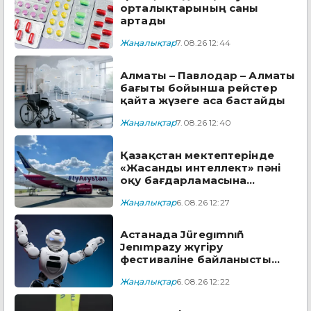
орталықтарының саны
артады
Жаңалықтар
7.08.26 12:44
Алматы – Павлодар – Алматы
бағыты бойынша рейстер
қайта жүзеге аса бастайды
Жаңалықтар
7.08.26 12:40
Қазақстан мектептерінде
«Жасанды интеллект» пәні
оқу бағдарламасына
енгізіледі
Жаңалықтар
6.08.26 12:27
Астанада Jüregımnıñ
Jenımpazy жүгіру
фестиваліне байланысты
бірқатар көшеде қозғалыс
Жаңалықтар
6.08.26 12:22
шектеледі