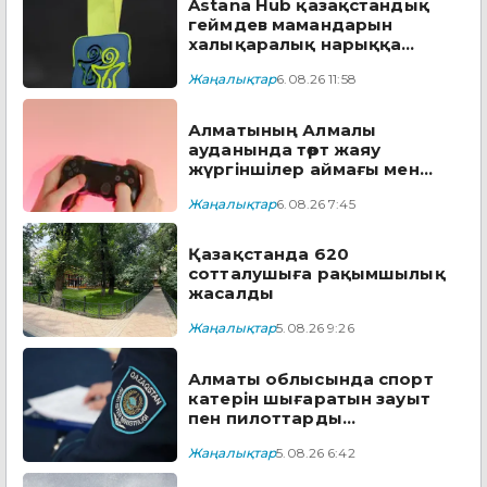
Astana Hub қазақстандық
геймдев мамандарын
халықаралық нарыққа
дайындайтын тегін
Жаңалықтар
6.08.26 11:58
бағдарламаға өтінім
қабылдайды
Алматының Алмалы
ауданында төрт жаяу
жүргіншілер аймағы мен
театр алдындағы сквер
Жаңалықтар
6.08.26 7:45
жаңартылып жатыр
Қазақстанда 620
сотталушыға рақымшылық
жасалды
Жаңалықтар
5.08.26 9:26
Алматы облысында спорт
катерін шығаратын зауыт
пен пилоттарды
дайындайтын академия
Жаңалықтар
5.08.26 6:42
ашылады