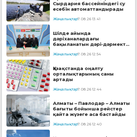
Сырдария бассейніндегі су
есебін автоматтандырады
Жаңалықтар
7.08.26 13:41
Шілде айында
дәріханалардағы
бақыланатын дәрі-дәрмектің
төрттен біріне жуығы
Жаңалықтар
7.08.26 12:54
арзандады
Қазақстанда оңалту
орталықтарының саны
артады
Жаңалықтар
7.08.26 12:44
Алматы – Павлодар – Алматы
бағыты бойынша рейстер
қайта жүзеге аса бастайды
Жаңалықтар
7.08.26 12:40