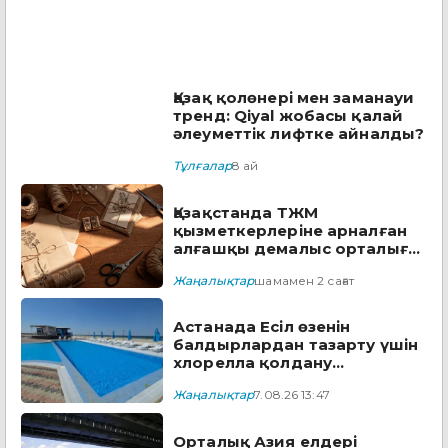
Қазақ қолөнері мен заманауи
тренд: Qiyal жобасы қалай
әлеуметтік лифтке айналды?
Тұлғалар
8 ай
Қазақстанда ТЖМ
қызметкерлеріне арналған
алғашқы демалыс орталығы
ашылды
Жаңалықтар
шамамен 2 сағат
Астанада Есіл өзенін
балдырлардан тазарту үшін
хлорелла қолдану
жоспарланып отыр
Жаңалықтар
7.08.26 13:47
Орталық Азия елдері