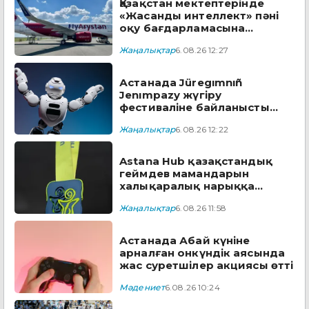
Қазақстан мектептерінде
«Жасанды интеллект» пәні
оқу бағдарламасына
енгізіледі
Жаңалықтар
6.08.26 12:27
Астанада Jüregımnıñ
Jenımpazy жүгіру
фестиваліне байланысты
бірқатар көшеде қозғалыс
Жаңалықтар
6.08.26 12:22
шектеледі
Astana Hub қазақстандық
геймдев мамандарын
халықаралық нарыққа
дайындайтын тегін
Жаңалықтар
6.08.26 11:58
бағдарламаға өтінім
қабылдайды
Астанада Абай күніне
арналған онкүндік аясында
жас суретшілер акциясы өтті
Мәдениет
6.08.26 10:24