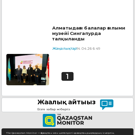
Алматыдағы балалар ғылыми
музейі Сингапурда
талқыланды
Жаңалықтар
14.04.26 6:49
1
Жаңалық айтыңыз
Бізге хабар жіберіңіз
The Qazaqstan Monitor — Қазақстан мен шетелдегі қазақстандықтардың іскерлік,