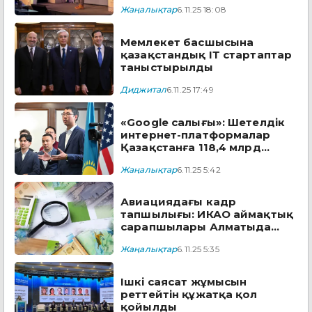
Жаңалықтар
6.11.25 18:08
Мемлекет басшысына
қазақстандық ІТ стартаптар
таныстырылды
Диджитал
6.11.25 17:49
«Google салығы»: Шетелдік
интернет-платформалар
Қазақстанға 118,4 млрд
теңге төледі
Жаңалықтар
6.11.25 5:42
Авиациядағы кадр
тапшылығы: ИКАО аймақтық
сарапшылары Алматыда
жиналды
Жаңалықтар
6.11.25 5:35
Ішкі саясат жұмысын
реттейтін құжатқа қол
қойылды