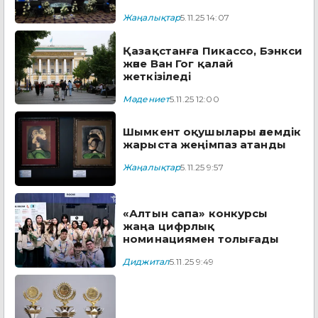
Жаңалықтар
5.11.25 14:07
Қазақстанға Пикассо, Бэнкси
және Ван Гог қалай
жеткізіледі
Мәдениет
5.11.25 12:00
Шымкент оқушылары әлемдік
жарыста жеңімпаз атанды
Жаңалықтар
5.11.25 9:57
«Алтын сапа» конкурсы
жаңа цифрлық
номинациямен толығады
Диджитал
5.11.25 9:49