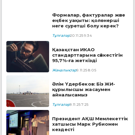
Формалар, фактуралар және
еңбек уақыты: қолөнерші
неге суретші болу керек?
Тұлғалар
20.11.25 9:34
Қазақстан ИКАО
стандарттарына сәйкестігін
95,7%-ға жеткізді
Жаңалықтар
9.11.25 8:05
Әлім Үдербеков: Біз ЖИ-
құрылысшы жасаумен
айналысамыз
Тұлғалар
9.11.25 7:25
Президент АҚШ Мемлекеттік
хатшысы Марк Рубиомен
кездесті