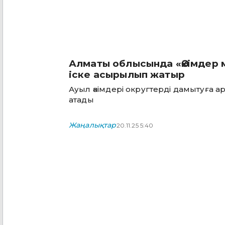
Алматы облысында «Әкімдер 
іске асырылып жатыр
Ауыл әкімдері округтерді дамытуға арналған ж
атады
Жаңалықтар
20.11.25 5:40