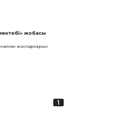
мектебі» жобасы
оспарларын
1