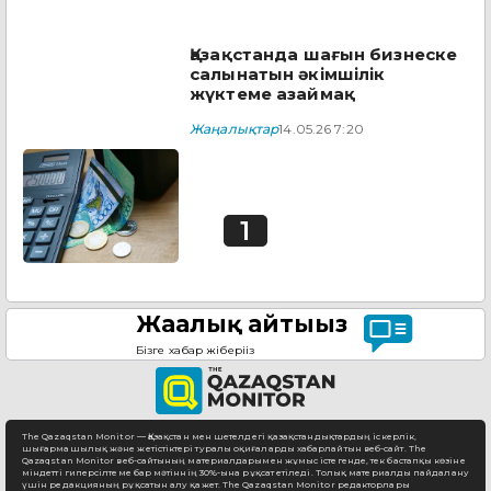
Қазақстанда шағын бизнеске
салынатын әкімшілік
жүктеме азаймақ
Жаңалықтар
14.05.26 7:20
1
Жаңалық айтыңыз
Бізге хабар жіберіңіз
The Qazaqstan Monitor — Қазақстан мен шетелдегі қазақстандықтардың іскерлік,
шығармашылық және жетістіктері туралы оқиғаларды хабарлайтын веб-сайт. The
Qazaqstan Monitor веб-сайтының материалдарымен жұмыс істегенде, тек бастапқы көзіне
міндетті гиперсілтеме бар мәтіннің 30%-ына рұқсат етіледі. Толық материалды пайдалану
үшін редакцияның рұқсатын алу қажет. The Qazaqstan Monitor редакторлары