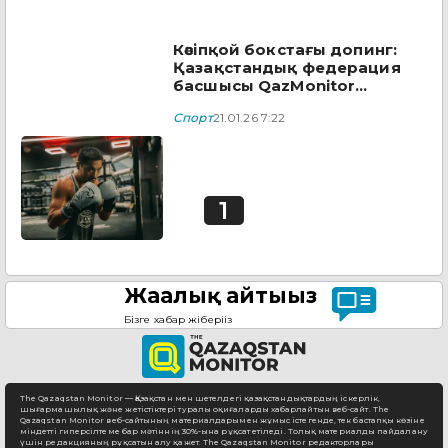
Кәсіпқой бокстағы допинг:
Қазақстандық федерация
басшысы QazMonitor
басылымына пікір білдірді
Спорт
21.01.26 7:22
1
Жаңалық айтыңыз
Бізге хабар жіберіңіз
The Qazaqstan Monitor — Қазақстан мен шетелдегі қазақстандықтардың іскерлік,
шығармашылық және жетістіктері туралы оқиғаларды хабарлайтын веб-сайт. The
Qazaqstan Monitor веб-сайтының материалдарымен жұмыс істегенде, тек бастапқы көзіне
міндетті гиперсілтеме бар мәтіннің 30%-ына рұқсат етіледі. Толық материалды пайдалану
үшін редакцияның рұқсатын алу қажет. The Qazaqstan Monitor редакторлары