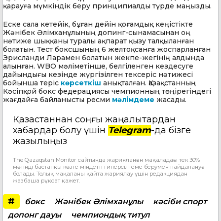
қарауға мүмкіндік беру принципиалды түрде маңызды.
Еске сала кетейік, бұған дейін қоғамдық кеңістікте
Жәнібек Әлімханұлының допинг-сынамасынан оң
нәтиже шыққаны туралы ақпарат қызу талқыланған
болатын. Тест боксшының 6 желтоқсанға жоспарланған
Эрисланди Ларамен болатын жекпе-жегінің алдында
алынған. WBO мәліметінше, белгіленген кездесуге
дайындығы кезінде жүргізілген тексеріс нәтижесі
бойынша теріс
көрсеткіш
анықталған. Қазақстанның
Кәсіпқой бокс федерациясы чемпионның төңірегіндегі
жағдайға байланысты ресми
мәлімдеме
жасады.
Қазақстаннан соңғы жаңалықтардан
хабардар болу үшін
Telegram
-да бізге
жазылыңыз
The Qazaqstan Monitor сайтында жарияланған мақаладағы тек 30%
мәтінді бастапқы көзге міндетті гиперсілтеме берумен пайдалануға
болады. Толық мақаланы қайта жариялау үшін редакциядан
жазбаша рұқсат қажет.
#
бокс
Жәнібек Әлімханұлы
кәсіби спорт
допонг дауы
чемпиондық титул