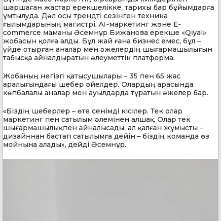
шаршаған жастар ерекшелікке, тарихы бар бұйымдарға
ұмтылуда. Дәл осы трендті сезінген техника
ғылымдарының магистрі, AI-маркетинг және E-
commerce маманы Әсемнұр Бижанова ерекше «Qiyal»
жобасын қолға алды. Бұл жай ғана бизнес емес, бұл –
үйде отырған аналар мен әжелердің шығармашылығын
табысқа айналдыратын әлеуметтік платформа.
Жобаның негізгі қатысушылары – 35 пен 65 жас
аралығындағы шебер әйелдер. Олардың арасында
көпбалалы аналар мен ауылдарда тұратын әжелер бар.
«Біздің шеберлер – өте сенімді кісілер. Тек олар
маркетинг пен сатылым әлемінен алшақ. Олар тек
шығармашылықпен айналысады, ал қалған жұмысты –
дизайннан бастап сатылымға дейін – біздің команда өз
мойнына алады», дейді Әсемнұр.