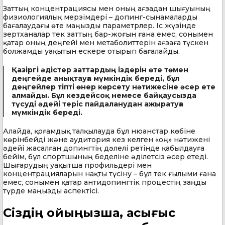
Заттың концентрациясы мен оның ағзадан шығуының
физиологиялық мерзімдері – допинг-сынамаларды
бағалаудағы өте маңызды параметрлер. Іс жүзінде
зертханалар тек заттың бар-жоғын ғана емес, сонымен
қатар оның деңгейі мен метаболиттерін ағзаға түскен
болжамды уақытын ескере отырып бағалайды.
Қазіргі әдістер заттардың іздерін өте төмен
деңгейде анықтауға мүмкіндік береді, бұл
деңгейлер тіпті өнер көрсету нәтижесіне әсер ете
алмайды. Бұл кездейсоқ немесе байқаусызда
түсуді әдейі теріс пайдаланудан ажыратуға
мүмкіндік береді.
Алайда, қоғамдық талқылауда бұл нюанстар көбіне
көрінбейді және аудитория кез келген «оң» нәтижені
әдейі жасалған допингтің дәлелі ретінде қабылдауға
бейім, бұл спортшының беделіне әділетсіз әсер етеді.
Шығарудың уақытша профильдері мен
концентрацияларын нақты түсіну – бұл тек ғылыми ғана
емес, сонымен қатар антидопингтік процестің заңды
түрде маңызды аспектісі.
Сіздің ойыңызша, асығыс