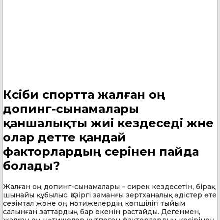
Кәсіби спортта жалған оң
допинг-сынамалары
қаншалықты жиі кездеседі және
олар әдетте қандай
факторлардың әсерінен пайда
болады?
Жалған оң допинг-сынамалары – сирек кездесетін, бірақ
шынайы құбылыс. Қазіргі заманғы зертханалық әдістер өте
сезімтал және оң нәтижелердің көпшілігі тыйым
салынған заттардың бар екенін растайды. Дегенмен,
жалған оң нәтижелер күтпеген факторлардың кесірінен