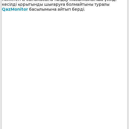
кесілді қорытынды шығаруға болмайтыны туралы
QazMonitor
басылымына айтып берді.