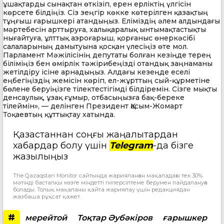
ұшақтарды сынақтан өткізіп, ерен ерліктің үлгісін
көрсете білдіңіз. Сіз зеңгір көкке көтерілген қазақтың
тұңғыш ғарышкері атандыңыз. Еліміздің әлем алдындағы
мәртебесін арттыруға, халықаралық ынтымақтастықты
нығайтуға, ұлттық аэроғарыш, қорғаныс өнеркәсібі
салаларының дамытуына қосқан үлесіңіз өте мол.
Парламент Мәжілісінің депутаты болған кезіңде терең
біліміңіз бен өмірлік тәжірибеңізді отандық заңнаманы
жетілдіру ісіне арнадыңыз. Алдағы кезеңде еселі
еңбегіңіздің жемісін көріп, ел-жұрттың сый-құрметіне
бөлене беруіңізге тілектестігімді білдіремін. Сізге мықты
денсаулық, ұзақ ғұмыр, отбасыңызға бақ-береке
тілеймін», — делінген Президент Қасым-Жомарт
Тоқаевтың құттықтау хатында.
Қазақстаннан соңғы жаңалықтардан
хабардар болу үшін
Telegram
-да бізге
жазылыңыз
The Qazaqstan Monitor сайтында жарияланған мақаладағы тек 30%
мәтінді бастапқы көзге міндетті гиперсілтеме берумен пайдалануға
болады. Толық мақаланы қайта жариялау үшін редакциядан
жазбаша рұқсат қажет.
#
мерейтой
Тоқтар Әубәкіров
ғарышкер