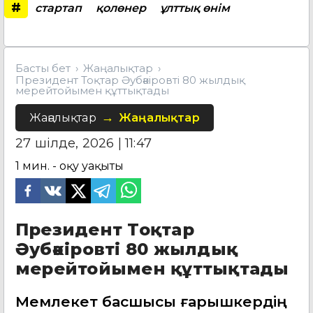
#
стартап
қолөнер
ұлттық өнім
Басты бет
Жаңалықтар
Президент Тоқтар Әубәкіровті 80 жылдық
мерейтойымен құттықтады
Жаңалықтар
Жаңалықтар
27 шілде, 2026 | 11:47
1
мин. - оқу уақыты
Президент Тоқтар
Әубәкіровті 80 жылдық
мерейтойымен құттықтады
Мемлекет басшысы ғарышкердің