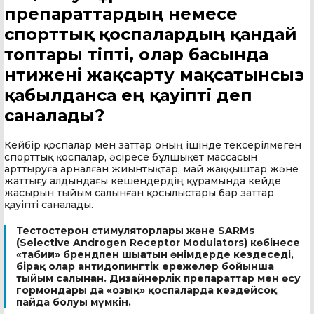
препараттардың немесе
спорттық қоспалардың қандай
топтары тіпті, олар басында
нәтижені жақсарту мақсатынсыз
қабылданса ең қауіпті деп
саналады?
Кейбір қоспалар мен заттар оның ішінде тексерілмеген
спорттық қоспалар, әсіресе бұлшықет массасын
арттыруға арналған жиынтықтар, май жаққыштар және
жаттығу алдындағы кешендердің құрамында кейде
жасырын тыйым салынған қосылыстары бар заттар
қауіпті саналады.
Тестостерон стимуляторлары және SARMs
(Selective Androgen Receptor Modulators) көбінесе
«табиғи» брендпен шығатын өнімдерде кездеседі,
бірақ олар антидопингтік ережелер бойынша
тыйым салынған. Дизайнерлік препараттар мен өсу
гормондары да «озық» қоспаларда кездейсоқ
пайда болуы мүмкін.