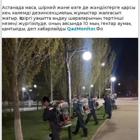
Астанада маса, шіркей және өзге де жәндіктерге қарсы
кең көлемді дезинсекциялық жұмыстар жалғасып
жатыр. Қазіргі уақытта өңдеу шараларының төртінші
кезеңі жүргізілуде, оның аясында 10 мың гектар аумақ
қамтылды, деп хабарлайды
QazMonitor
.Фо