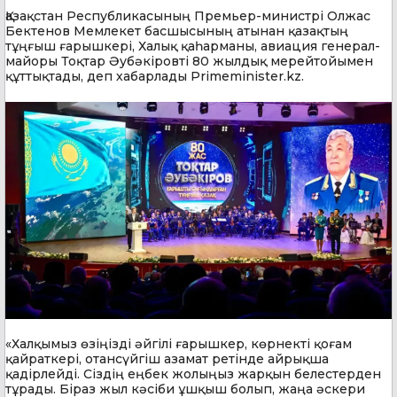
Қазақстан Республикасының Премьер-министрі Олжас
Бектенов Мемлекет басшысының атынан қазақтың
тұңғыш ғарышкері, Халық қаһарманы, авиация генерал-
майоры Тоқтар Әубәкіровті 80 жылдық мерейтойымен
құттықтады, деп хабарлады Primeminister.kz.
«Халқымыз өзіңізді әйгілі ғарышкер, көрнекті қоғам
қайраткері, отансүйгіш азамат ретінде айрықша
қадірлейді. Сіздің еңбек жолыңыз жарқын белестерден
тұрады. Біраз жыл кәсіби ұшқыш болып, жаңа әскери