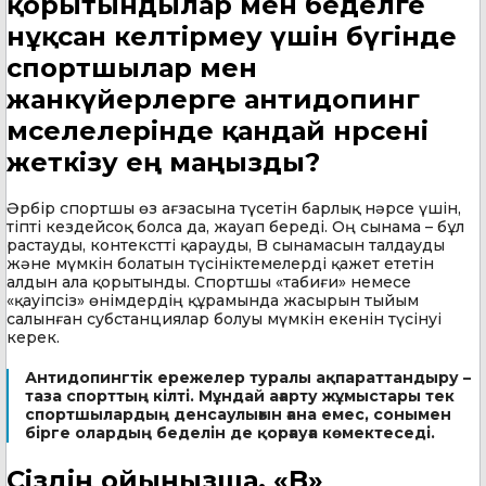
қорытындылар мен беделге
нұқсан келтірмеу үшін бүгінде
спортшылар мен
жанкүйерлерге антидопинг
мәселелерінде қандай нәрсені
жеткізу ең маңызды?
Әрбір спортшы өз ағзасына түсетін барлық нәрсе үшін,
тіпті кездейсоқ болса да, жауап береді. Оң сынама – бұл
растауды, контекстті қарауды, B сынамасын талдауды
және мүмкін болатын түсініктемелерді қажет ететін
алдын ала қорытынды. Спортшы «табиғи» немесе
«қауіпсіз» өнімдердің құрамында жасырын тыйым
салынған субстанциялар болуы мүмкін екенін түсінуі
керек.
Антидопингтік ережелер туралы ақпараттандыру –
таза спорттың кілті. Мұндай ағарту жұмыстары тек
спортшылардың денсаулығын ғана емес, сонымен
бірге олардың беделін де қорғауға көмектеседі.
Сіздің ойыңызша, «B»