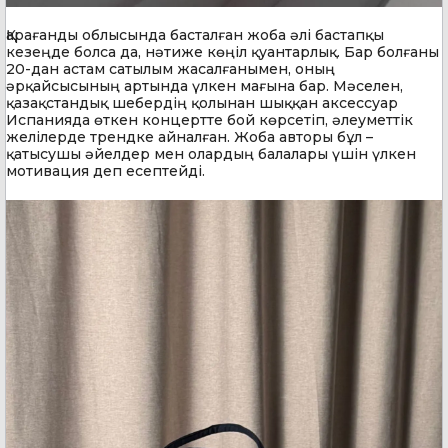
Қарағанды облысында басталған жоба әлі бастапқы
кезеңде болса да, нәтиже көңіл қуантарлық. Бар болғаны
20-дан астам сатылым жасалғанымен, оның
әрқайсысының артында үлкен мағына бар. Мәселен,
қазақстандық шебердің қолынан шыққан аксессуар
Испанияда өткен концертте бой көрсетіп, әлеуметтік
желілерде трендке айналған. Жоба авторы бұл –
қатысушы әйелдер мен олардың балалары үшін үлкен
мотивация деп есептейді.