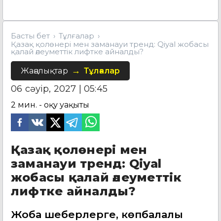
Басты бет
Тұлғалар
Қазақ қолөнері мен заманауи тренд: Qiyal жобасы
қалай әлеуметтік лифтке айналды?
Жаңалықтар
Тұлғалар
06 сәуір, 2027 | 05:45
2
мин. - оқу уақыты
Қазақ қолөнері мен
заманауи тренд: Qiyal
жобасы қалай әлеуметтік
лифтке айналды?
Жоба шеберлерге, көпбалалы