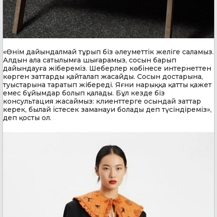
«Өнім дайындалмай тұрып біз әлеуметтік желіге саламыз.
Алдын ала сатылымға шығарамыз, сосын барып
дайындауға жібереміз. Шеберлер көбінесе интернеттен
көрген заттарды қайталап жасайды. Сосын достарына,
туыстарына таратып жібереді. Яғни нарыққа қатты қажет
емес бұйымдар болып қалады. Бұл кезде біз
консультация жасаймыз: клиенттерге осындай заттар
керек, былай істесек заманауи болады деп түсіндіреміз»,
деп қосты ол.