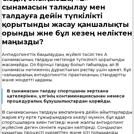
сынамасын талқылау мен
талдауға дейін түпкілікті
қорытынды жасау қаншалықты
орынды және бұл кезең неліктен
маңызды?
Антидопингтік бақылаудың жүйелі тәсілі тек А
сынамасының талдауы негізінде түпкілікті қорытынды
жасамайды. Ол бірінші талдау болып табылады, ал B
сынамасы нәтиженің дұрыстығын растау үшін қажет, бұл
–халықаралық антидопингтік практиканың стандартты
және міндетті қадамы.
B сынамасын талдау спортшыны зертхана
қателерінен, үлгінің контаминациясынан немесе
процедуралық бұзушылықтардан қорғайды.
B сынамасының талдауы аяқталғанға дейін айыптауларды
жария ету ерте тұжырымдарға әкелуі мүмкін, бұл адал
спортшыларға зиян тигізеді және жалпы антидопинг
жүйесіне деген сенімге нұқсан келтіреді. Сондықтан
құқықтық процесті құрметтеу және істі толыққанды