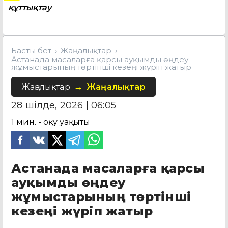
құттықтау
Басты бет
Жаңалықтар
Астанада масаларға қарсы ауқымды өңдеу
жұмыстарының төртінші кезеңі жүріп жатыр
Жаңалықтар
Жаңалықтар
28 шілде, 2026 | 06:05
1
мин. - оқу уақыты
Астанада масаларға қарсы
ауқымды өңдеу
жұмыстарының төртінші
кезеңі жүріп жатыр