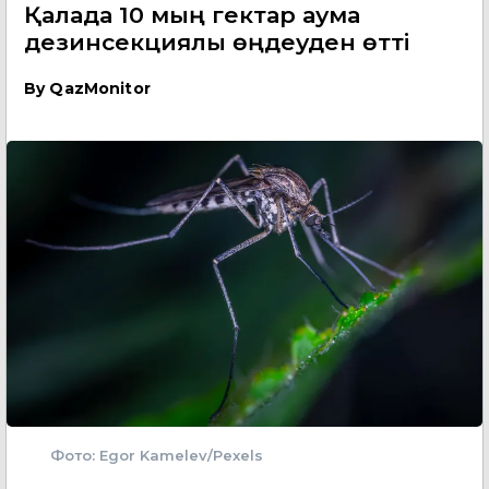
Қалада 10 мың гектар аумақ
дезинсекциялық өңдеуден өтті
By
QazMonitor
Фото: Egor Kamelev/Pexels