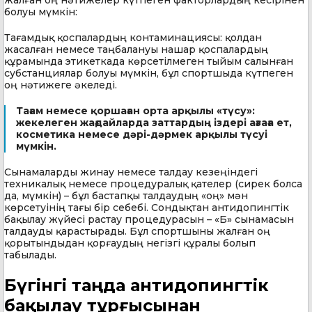
болуы мүмкін:
Тағамдық қоспалардың контаминациясы: қолдан
жасалған немесе таңбалануы нашар қоспалардың
құрамында этикеткада көрсетілмеген тыйым салынған
субстанциялар болуы мүмкін, бұл спортшыда күтпеген
оң нәтижеге әкеледі.
Тағам немесе қоршаған орта арқылы «түсу»:
жекелеген жағдайларда заттардың іздері ағзаға ет,
косметика немесе дәрі-дәрмек арқылы түсуі
мүмкін.
Сынамаларды жинау немесе талдау кезеңіндегі
техникалық немесе процедуралық қателер (сирек болса
да, мүмкін) – бұл бастапқы талдаудың «оң» мән
көрсетуінің тағы бір себебі. Сондықтан антидопингтік
бақылау жүйесі растау процедурасын – «Б» сынамасын
талдауды қарастырады. Бұл спортшыны жалған оң
қорытындыдан қорғаудың негізгі құралы болып
табылады.
Бүгінгі таңда антидопингтік
бақылау тұрғысынан