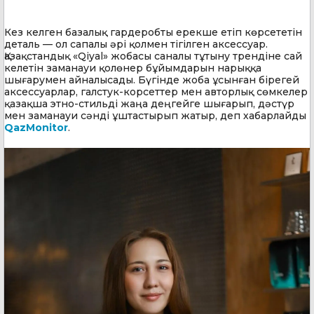
Кез келген базалық гардеробты ерекше етіп көрсететін
деталь — ол сапалы әрі қолмен тігілген аксессуар.
Қазақстандық «Qiyal» жобасы саналы тұтыну трендіне сай
келетін заманауи қолөнер бұйымдарын нарыққа
шығарумен айналысады. Бүгінде жоба ұсынған бірегей
аксессуарлар, галстук-корсеттер мен авторлық сөмкелер
қазақша этно-стильді жаңа деңгейге шығарып, дәстүр
мен заманауи сәнді ұштастырып жатыр, деп хабарлайды
QazMonitor
.