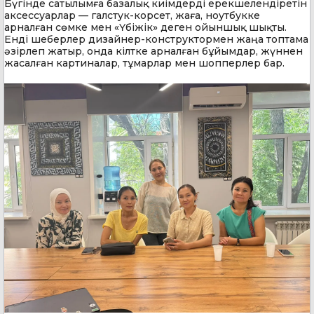
Бүгінде сатылымға базалық киімдерді ерекшелендіретін
аксессуарлар — галстук-корсет, жаға, ноутбукке
арналған сөмке мен «Үбіжік» деген ойыншық шықты.
Енді шеберлер дизайнер-конструктормен жаңа топтама
әзірлеп жатыр, онда кілтке арналған бұйымдар, жүннен
жасалған картиналар, тұмарлар мен шопперлер бар.