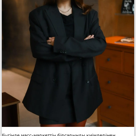
Бүгінде масс-маркеттің бірсарынды киімдерінен