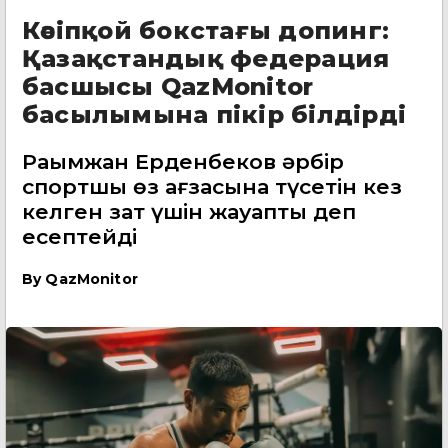
Кәсіпқой бокстағы допинг:
Қазақстандық федерация
басшысы QazMonitor
басылымына пікір білдірді
Рақымжан Ерденбеков әрбір
спортшы өз ағзасына түсетін кез
келген зат үшін жауапты деп
есептейді
By
QazMonitor