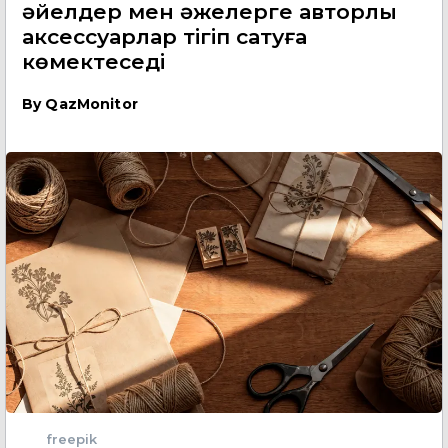
әйелдер мен әжелерге авторлық
аксессуарлар тігіп сатуға
көмектеседі
By
QazMonitor
freepik