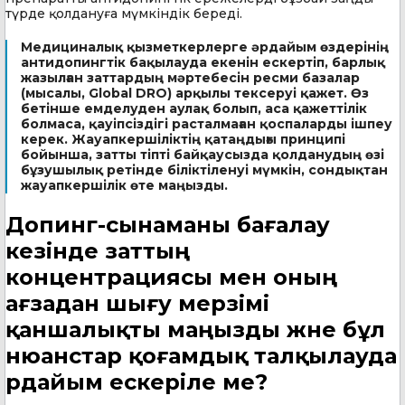
түрде қолдануға мүмкіндік береді.
Медициналық қызметкерлерге әрдайым өздерінің
антидопингтік бақылауда екенін ескертіп, барлық
жазылған заттардың мәртебесін ресми базалар
(мысалы, Global DRO) арқылы тексеруі қажет. Өз
бетінше емделуден аулақ болып, аса қажеттілік
болмаса, қауіпсіздігі расталмаған қоспаларды ішпеу
керек. Жауапкершіліктің қатаңдығы принципі
бойынша, затты тіпті байқаусызда қолданудың өзі
бұзушылық ретінде біліктіленуі мүмкін, сондықтан
жауапкершілік өте маңызды.
Допинг-сынаманы бағалау
кезінде заттың
концентрациясы мен оның
ағзадан шығу мерзімі
қаншалықты маңызды және бұл
нюанстар қоғамдық талқылауда
әрдайым ескеріле ме?