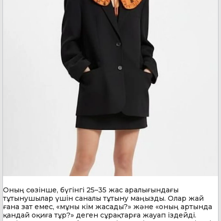
Оның сөзінше, бүгінгі 25–35 жас аралығындағы
тұтынушылар үшін саналы тұтыну маңызды. Олар жай
ғана зат емес, «мұны кім жасады?» және «оның артында
қандай оқиға тұр?» деген сұрақтарға жауап іздейді.