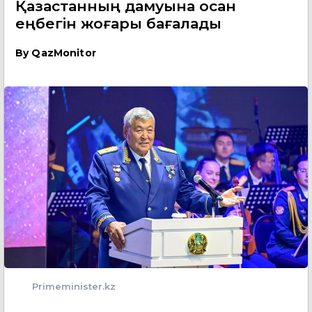
Қазақстанның дамуына қосқан
еңбегін жоғары бағалады
By
QazMonitor
Primeminister.kz