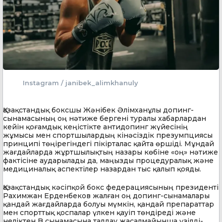
Instagram / janibek_alimkhanuly
Қазақстандық боксшы Жәнібек Әлімханұлы допинг-
сынамасының оң нәтиже бергені туралы хабарлардан
кейін қоғамдық кеңістікте антидопинг жүйесінің
жұмысы мен спортшылардың кінәсіздік презумпциясы
принципі төңірегіндегі пікірталас қайта өршіді. Мұндай
жағдайларда жұртшылықтың назары көбіне «оң» нәтиже
фактісіне аударылады да, маңызды процедуралық және
медициналық аспектілер назардан тыс қалып қояды.
Қазақстандық кәсіпқой бокс федерациясының президенті
Рахимжан Ерденбеков жалған оң допинг-сынамалары
қандай жағдайларда болуы мүмкін, қандай препараттар
мен спорттық қоспалар үлкен қауіп төндіреді және
неліктен B сынамасына талдау жасалмайынша үзілді-