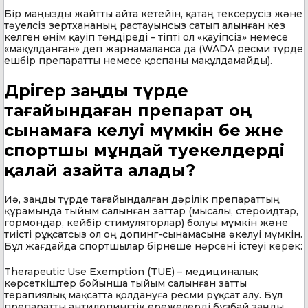
Бір маңызды жайтты айта кетейін, қатаң тексерусіз және
тәуелсіз зертхананың растауынсыз сатып алынған кез
келген өнім қауіп төндіреді – тіпті ол «қауіпсіз» немесе
«мақұлданған» деп жарнамаланса да (WADA ресми түрде
ешбір препаратты немесе қоспаны мақұлдамайды).
Дәрігер заңды түрде
тағайындаған препарат оң
сынамаға әкелуі мүмкін бе және
спортшы мұндай тәуекелдерді
қалай азайта алады?
Иә, заңды түрде тағайындалған дәрілік препараттың
құрамында тыйым салынған заттар (мысалы, стероидтар,
гормондар, кейбір стимуляторлар) болуы мүмкін және
тиісті рұқсатсыз ол оң допинг-сынамасына әкелуі мүмкін.
Бұл жағдайда спортшылар бірнеше нәрсені істеуі керек:
Therapeutic Use Exemption (TUE) – медициналық
көрсеткіштер бойынша тыйым салынған затты
терапиялық мақсатта қолдануға ресми рұқсат алу. Бұл
препаратты антидопингтік ережелерді бұзбай заңды