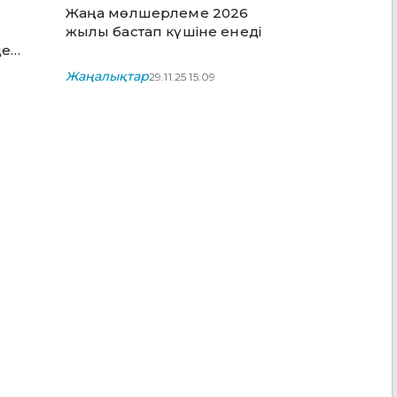
уық
3% болып белгіленеді
Жаңа мөлшерлеме 2026
жылы бастап күшіне енеді
де
н
Жаңалықтар
29.11.25 15:09