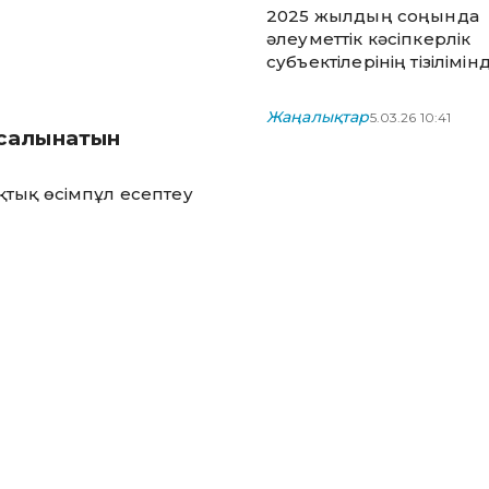
жылда екі есеге ж
2025 жылдың соңында
артты
әлеуметтік кәсіпкерлік
субъектілерінің тізілімін
1431 кәсіпорын тіркелге
Жаңалықтар
5.03.26 10:41
 салынатын
тық өсімпұл есептеу