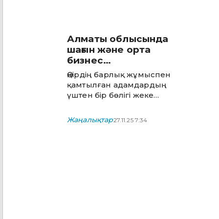
Алматы облысында
шағын және орта
бизнес
субъектілерінің саны
Өңірдің барлық жұмыспен
156 мыңнан асты
қамтылған адамдардың
үштен бір бөлігі жеке
кәсіпкерлік саласында
еңбек етеді
Жаңалықтар
27.11.25 7:34