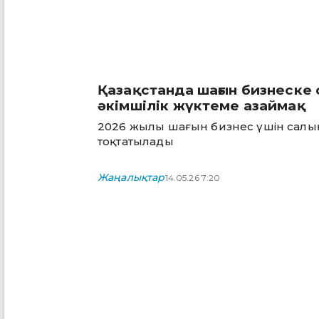
Қазақстанда шағын бизнеске
әкімшілік жүктеме азаймақ
2026 жылы шағын бизнес үшін салық
тоқтатылады
Жаңалықтар
14.05.26 7:20