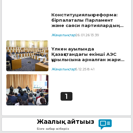
Конституциялық реформа:
бірпалаталы Парламент
және саяси партиялардың
рөлі күшейеді
Жаңалықтар
26.01.26 13:39
Үлкен ауылында
Қазақстандағы екінші АЭС
құрылысына арналған жария
тыңдау өтті
Жаңалықтар
5.12.25 8:41
1
Жаңалық айтыңыз
Бізге хабар жіберіңіз