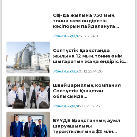
СҚО-да жылына 750 мың
тонна жем өндіретін
кәсіпорын пайдалануға
беріледі
Жаңалықтар
23.12.25 4:18
Солтүстік Қазақстанда
жылына 12 мың тонна өнім
шығаратын жаңа өндіріс іске
қосылды
Жаңалықтар
20.12.25 14:20
Швейцариялық компания
Солтүстік Қазақстан
облысында
агроиндустриялық кластер
Жаңалықтар
15.12.25 12:25
құрады
БҰҰДБ Қазақстанның ауыл
шаруашылығы
тұрақтылығына $2 млн
инвестиция құяды