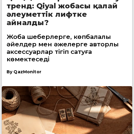
тренд: Qiyal жобасы қалай
әлеуметтік лифтке
айналды?
Жоба шеберлерге, көпбалалы
әйелдер мен әжелерге авторлық
аксессуарлар тігіп сатуға
көмектеседі
By
QazMonitor