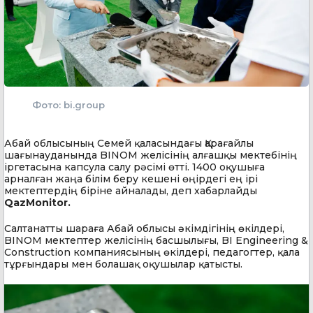
Фото: bi.group
Абай облысының Семей қаласындағы Қарағайлы
шағынауданында BINOM желісінің алғашқы мектебінің
іргетасына капсула салу рәсімі өтті. 1400 оқушыға
арналған жаңа білім беру кешені өңірдегі ең ірі
мектептердің біріне айналады, деп хабарлайды
QazMonitor.
Салтанатты шараға Абай облысы әкімдігінің өкілдері,
BINOM мектептер желісінің басшылығы, BI Engineering &
Construction компаниясының өкілдері, педагогтер, қала
тұрғындары мен болашақ оқушылар қатысты.