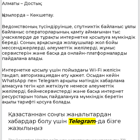
Алматы – Достық;
Қызылорда – Көкшетау.
Ведомствоның түсіндіруінше, спутниктік байланыс ұялы
байланыс операторларының қамту аймағынан тыс
учаскелерде де тұрақты интернетке қосылуға мүмкіндік
береді. Соның арқасында жолаушылар жол бойы
мессенджерлерді, әлеуметтік желілерді, жұмыс
сервистерін және басқа да онлайн-платформаларды
пайдалана алады.
Интернетке қосылу үшін пойыздағы Wi-Fi желісін
таңдап, авторизациядан өту қажет. Осыдан кейін
WhatsApp пен Telegram арқылы мәтіндік хабарлама
алмасуға тегін қол жеткізуге немесе әлеуметтік
желілерді, бейнесервистерді және басқа интернет
ресурстарын толық пайдалануға мүмкіндік беретін
ақылы тарифті қосуға болады.
Қазақстаннан соңғы жаңалықтардан
хабардар болу үшін
Telegram
-да бізге
жазылыңыз