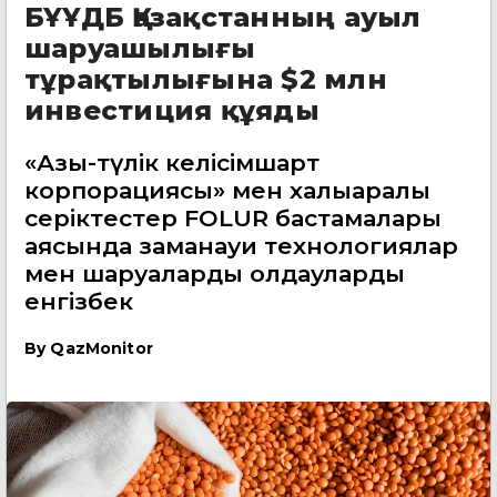
БҰҰДБ Қазақстанның ауыл
шаруашылығы
тұрақтылығына $2 млн
инвестиция құяды
«Азық-түлік келісімшарт
корпорациясы» мен халықаралық
серіктестер FOLUR бастамалары
аясында заманауи технологиялар
мен шаруаларды қолдауларды
енгізбек
By
QazMonitor