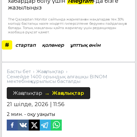
хабардар болу үшін
Telegram
-да бізге
жазылыңыз
The Qazaqstan Monitor сайтында жарияланған мақаладағы тек 30%
мәтінді бастапқы көзге міндетті гиперсілтеме берумен пайдалануға
болады. Толық мақаланы қайта жариялау үшін редакциядан
жазбаша рұқсат қажет.
#
стартап
қолөнер
ұлттық өнім
Басты бет
Жаңалықтар
Семейде 1400 орындық алғашқы BINOM
мектебінің құрылысы басталды
Жаңалықтар
Жаңалықтар
21 шілде, 2026 | 11:56
2
мин. - оқу уақыты