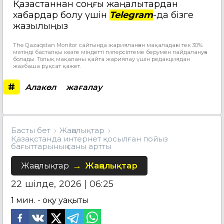
Қазақстаннан соңғы жаңалықтардан
хабардар болу үшін
Telegram
-да бізге
жазылыңыз
The Qazaqstan Monitor сайтында жарияланған мақаладағы тек 30%
мәтінді бастапқы көзге міндетті гиперсілтеме берумен пайдалануға
болады. Толық мақаланы қайта жариялау үшін редакциядан
жазбаша рұқсат қажет.
#
Алакөл
жағалау
Басты бет
Жаңалықтар
Қазақстанда интернет қосылған пойыз
бағыттарының саны артты
Жаңалықтар
Жаңалықтар
22 шілде, 2026 | 06:25
1
мин. - оқу уақыты