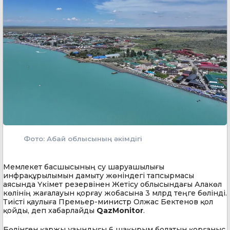
Фото: Абай облысының әкімдігі
Мемлекет басшысының су шаруашылығы
инфрақұрылымын дамыту жөніндегі тапсырмасы
аясында Үкімет резервінен Жетісу облысындағы Алакөл
көлінің жағалауын қорғау жобасына 3 млрд теңге бөлінді.
Тиісті қаулыға Премьер-министр Олжас Бектенов қол
қойды, деп хабарлайды
QazMonitor
.
Бөлінген қаржы ұзындығы 6 шақырым болатын қорғаныс