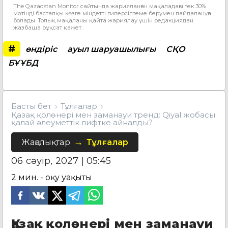
The Qazaqstan Monitor сайтында жарияланған мақаладағы тек 30%
мәтінді бастапқы көзге міндетті гиперсілтеме берумен пайдалануға
болады. Толық мақаланы қайта жариялау үшін редакциядан
жазбаша рұқсат қажет.
#
өндіріс
ауыл шаруашылығы
СҚО
БҰҰБД
Басты бет
Тұлғалар
Қазақ қолөнері мен заманауи тренд: Qiyal жобасы
қалай әлеуметтік лифтке айналды?
Жаңалықтар
Тұлғалар
06 сәуір, 2027 | 05:45
2
мин. - оқу уақыты
Қазақ қолөнері мен заманауи