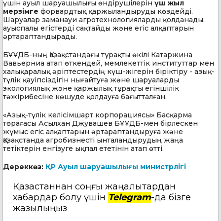
үшін ауыл шаруашылығы өндірушілерін
үш жыл
мерзімге
форвардтық қаржыландыруды көздейді.
Шаруалар заманауи агротехнологияларды қолданады,
ауыспалы егістерді сақтайды және егіс алқаптарын
әртараптандырады.
БҰҰДБ-ның Қазақстандағы тұрақты өкілі Катаржина
Вавьерниа атап өткендей, мемлекеттік институттар мен
халықаралық әріптестердің күш-жігерін біріктіру - азық-
түлік қауіпсіздігін нығайтуға және шаруаларды
экологиялық және қаржылық тұрақты егіншілік
тәжірибесіне көшуде қолдауға бағытталған.
«Азық-түлік келісімшарт корпорациясы» Басқарма
төрағасы Асылхан Джувашев БҰҰДБ-мен бірлескен
жұмыс егіс алқаптарын әртараптандыруға және
Қазақстанда агробизнесті ынталандырудың жаңа
тетіктерін енгізуге ықпал ететінін атап өтті.
Дереккөз:
ҚР Ауыл шаруашылығы министрлігі
Қазақстаннан соңғы жаңалықтардан
хабардар болу үшін
Telegram
-да бізге
жазылыңыз