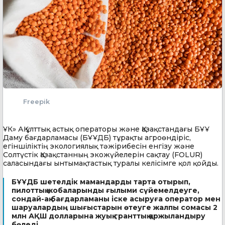
Freepik
ҰК» АҚ ұлттық астық операторы және Қазақстандағы БҰҰ
Даму бағдарламасы (БҰҰДБ) тұрақты агроөндіріс,
егіншіліктің экологиялық тәжірибесін енгізу және
Солтүстік Қазақстанның экожүйелерін сақтау (FOLUR)
саласындағы ынтымақтастық туралы келісімге қол қойды.
БҰҰДБ шетелдік мамандарды тарта отырып,
пилоттық жобаларынды ғылыми сүйемелдеуге,
сондай-ақ бағдарламаны іске асыруға оператор мен
шаруалардың шығыстарын өтеуге жалпы сомасы 2
млн АҚШ долларына жуық гранттық қаржыландыру
бөледі.