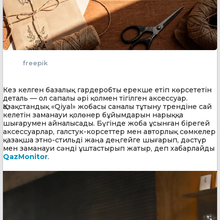
freepik
Кез келген базалық гардеробты ерекше етіп көрсететін
деталь — ол сапалы әрі қолмен тігілген аксессуар.
Қазақстандық «Qiyal» жобасы саналы тұтыну трендіне сай
келетін заманауи қолөнер бұйымдарын нарыққа
шығарумен айналысады. Бүгінде жоба ұсынған бірегей
аксессуарлар, галстук-корсеттер мен авторлық сөмкелер
қазақша этно-стильді жаңа деңгейге шығарып, дәстүр
мен заманауи сәнді ұштастырып жатыр, деп хабарлайды
QazMonitor
.