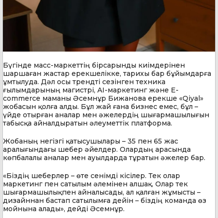
Бүгінде масс-маркеттің бірсарынды киімдерінен
шаршаған жастар ерекшелікке, тарихы бар бұйымдарға
ұмтылуда. Дәл осы трендті сезінген техника
ғылымдарының магистрі, AI-маркетинг және E-
commerce маманы Әсемнұр Бижанова ерекше «Qiyal»
жобасын қолға алды. Бұл жай ғана бизнес емес, бұл –
үйде отырған аналар мен әжелердің шығармашылығын
табысқа айналдыратын әлеуметтік платформа.
Жобаның негізгі қатысушылары – 35 пен 65 жас
аралығындағы шебер әйелдер. Олардың арасында
көпбалалы аналар мен ауылдарда тұратын әжелер бар.
«Біздің шеберлер – өте сенімді кісілер. Тек олар
маркетинг пен сатылым әлемінен алшақ. Олар тек
шығармашылықпен айналысады, ал қалған жұмысты –
дизайннан бастап сатылымға дейін – біздің команда өз
мойнына алады», дейді Әсемнұр.