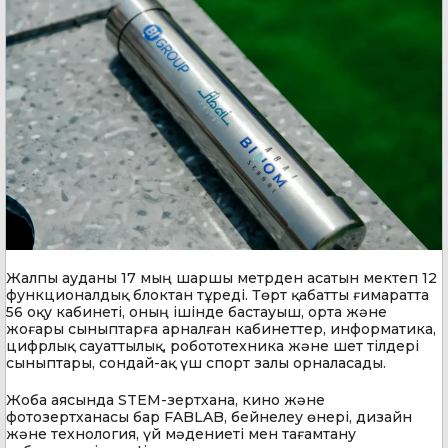
Жалпы ауданы 17 мың шаршы метрден асатын мектеп 12
функционалдық блоктан тұреді. Төрт қабатты ғимаратта
56 оқу кабинеті, оның ішінде бастауыш, орта және
жоғары сыныптарға арналған кабинеттер, информатика,
цифрлық сауаттылық, робототехника және шет тілдері
сыныптары, сондай-ақ үш спорт залы орналасады.
Жоба аясында STEM-зертхана, кино және
фотозертханасы бар FABLAB, бейнелеу өнері, дизайн
және технология, үй мәдениеті мен тағамтану