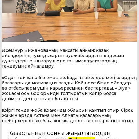
Әсемнұр Бижанованың мақсаты айқын: қазақ
әйелдерінің туындыларын әуежайлардағы кәдесый
дүкендеріне шығару және танымал тұлғалардың
таңдауына айналдыру.
«Одан тек қана біз емес, жобадағы әйелдер мен олардың
балалары да мотивация алады. Көбінесе бізде әйелдер
өз отбасылары үшін карьерасынан бас тартады. «Qiyal»
жобасы осы бос орынды толтыратын көпір болса
деймін», деп қосты жоба авторы.
Қазіргі таңда жоба Қарағанды облысын қамтып отыр, бірақ
жақын арада Астана мен Алматы қалаларының
шеберлері де жобаға қосылады деп жоспарланып отыр.
Қазақстаннан соңғы жаңалықтардан