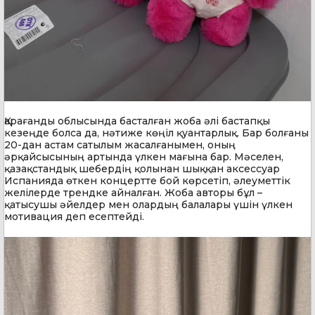
Қарағанды облысында басталған жоба әлі бастапқы
кезеңде болса да, нәтиже көңіл қуантарлық. Бар болғаны
20-дан астам сатылым жасалғанымен, оның
әрқайсысының артында үлкен мағына бар. Мәселен,
қазақстандық шебердің қолынан шыққан аксессуар
Испанияда өткен концертте бой көрсетіп, әлеуметтік
желілерде трендке айналған. Жоба авторы бұл –
қатысушы әйелдер мен олардың балалары үшін үлкен
мотивация деп есептейді.