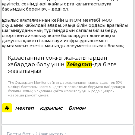
қауіпсіз, сенімді әрі жайлы орта қалыптастыруға
басымдық береміз», – деді ол.
Құрылыс аяқталғаннан кейін BINOM мектебі 1400
оқушыны қабылдай алады. Жаңа білім ордасы Қарағайлы
шағынауданының тұрғындарын сапалы білім беру,
спортпен айналысу және балалардың жан-жақты
дамуына қажетті заманауи инфрақұрылыммен
қамтамасыз ететін маңызды әлеуметтік нысан болмақ.
Қазақстаннан соңғы жаңалықтардан
хабардар болу үшін
Telegram
-да бізге
жазылыңыз
The Qazaqstan Monitor сайтында жарияланған мақаладағы тек 30%
мәтінді бастапқы көзге міндетті гиперсілтеме берумен пайдалануға
болады. Толық мақаланы қайта жариялау үшін редакциядан
жазбаша рұқсат қажет.
#
мектеп
құрылыс
Бином
Басты бет
Жаңалықтар