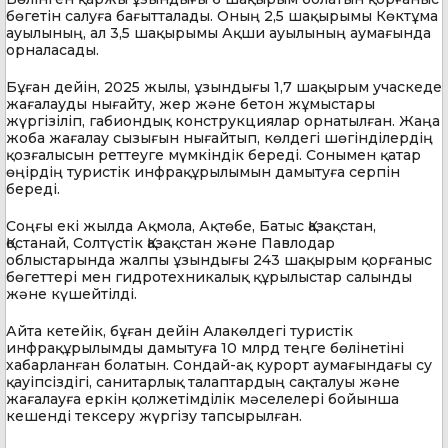
бөгетін салуға бағытталады. Оның 2,5 шақырымы Көктұма
ауылының, ал 3,5 шақырымы Ақши ауылының аумағында
орналасады.
Бұған дейін, 2025 жылы, ұзындығы 1,7 шақырым учаскеде
жағалауды нығайту, жер және бетон жұмыстары
жүргізіліп, габиондық конструкциялар орнатылған. Жаңа
жоба жағалау сызығын нығайтып, көлдегі шөгінділердің
қозғалысын реттеуге мүмкіндік береді. Сонымен қатар
өңірдің туристік инфрақұрылымын дамытуға серпін
береді.
Соңғы екі жылда Ақмола, Ақтөбе, Батыс Қазақстан,
Қостанай, Солтүстік Қазақстан және Павлодар
облыстарында жалпы ұзындығы 243 шақырым қорғаныс
бөгеттері мен гидротехникалық құрылыстар салынды
және күшейтілді.
Айта кетейік, бұған дейін Алакөлдегі туристік
инфрақұрылымды дамытуға 10 млрд теңге бөлінетіні
хабарланған болатын. Сондай-ақ курорт аумағындағы су
қауіпсіздігі, санитарлық талаптардың сақталуы және
жағалауға еркін қолжетімділік мәселелері бойынша
кешенді тексеру жүргізу тапсырылған.