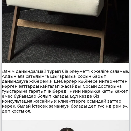
«Өнім дайындалмай тұрып біз әлеуметтік желіге саламыз.
Алдын ала сатылымға шығарамыз, сосын барып
дайындауға жібереміз. Шеберлер көбінесе интернеттен
көрген заттарды қайталап жасайды. Сосын достарына,
туыстарына таратып жібереді. Яғни нарыққа қатты қажет
емес бұйымдар болып қалады. Бұл кезде біз
консультация жасаймыз: клиенттерге осындай заттар
керек, былай істесек заманауи болады деп түсіндіреміз»,
деп қосты ол.