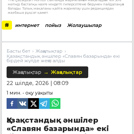
The Qazaqstan Monitor сайтында жарияланған мақаладағы тек 30%
мәтінді бастапқы көзге міндетті гиперсілтеме берумен пайдалануға
болады. Толық мақаланы қайта жариялау үшін редакциядан
жазбаша рұқсат қажет.
#
интернет
пойыз
Жолаушылар
Басты бет
Жаңалықтар
Қазақстандық әншілер «Славян базарында» екі
бірдей жүлде жеңіп алды
Жаңалықтар
Жаңалықтар
22 шілде, 2026 | 08:09
1
мин. - оқу уақыты
Қазақстандық әншілер
«Славян базарында» екі