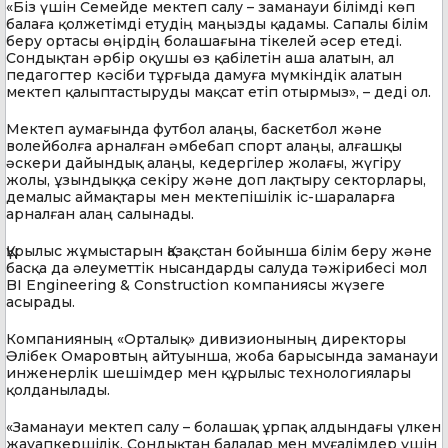
«Біз үшін Семейде мектеп салу – заманауи білімді көп
балаға қолжетімді етудің маңызды қадамы. Сапалы білім
беру ортасы өңірдің болашағына тікелей әсер етеді.
Сондықтан әрбір оқушы өз қабілетін аша алатын, ал
педагогтер кәсіби тұрғыда дамуға мүмкіндік алатын
мектеп қалыптастыруды мақсат етіп отырмыз», – деді ол.
Мектеп аумағында футбол алаңы, баскетбол және
волейболға арналған әмбебап спорт алаңы, алғашқы
әскери дайындық алаңы, кедергілер жолағы, жүгіру
жолы, ұзындыққа секіру және доп лақтыру секторлары,
демалыс аймақтары мен мектепішілік іс-шараларға
арналған алаң салынады.
Құрылыс жұмыстарын Қазақстан бойынша білім беру және
басқа да әлеуметтік нысандарды салуда тәжірибесі мол
BI Engineering & Construction компаниясы жүзеге
асырады.
Компанияның «Орталық» дивизионының директоры
Әлібек Омаровтың айтуынша, жоба барысында заманауи
инженерлік шешімдер мен құрылыс технологиялары
қолданылады.
«Заманауи мектеп салу – болашақ ұрпақ алдындағы үлкен
жауапкершілік. Сондықтан балалар мен мұғалімдер үшін