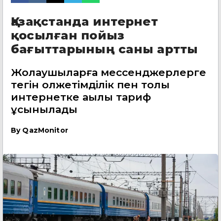
Қазақстанда интернет
қосылған пойыз
бағыттарының саны артты
Жолаушыларға мессенджерлерге
тегін қолжетімділік пен толық
интернетке ақылы тариф
ұсынылады
By
QazMonitor