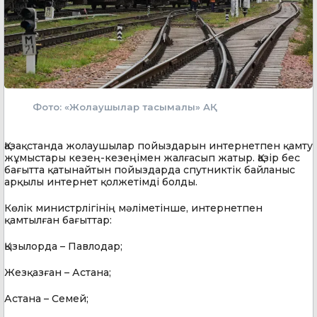
Фото: «Жолаушылар тасымалы» АҚ
Қазақстанда жолаушылар пойыздарын интернетпен қамту
жұмыстары кезең-кезеңімен жалғасып жатыр. Қазір бес
бағытта қатынайтын пойыздарда спутниктік байланыс
арқылы интернет қолжетімді болды.
Көлік министрлігінің мәліметінше, интернетпен
қамтылған бағыттар:
Қызылорда – Павлодар;
Жезқазған – Астана;
Астана – Семей;