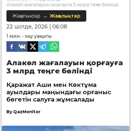
Алакөл жағалауын қорғауға 3 млрд теңге бөлінді
Жаңалықтар
Жаңалықтар
22 шілде, 2026 | 06:08
1
мин. - оқу уақыты
Алакөл жағалауын қорғауға
3 млрд теңге бөлінді
Қаражат Ақши мен Көктұма
ауылдары маңындағы қорғаныс
бөгетін салуға жұмсалады
By
QazMonitor