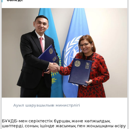
Ауыл шаруашылығы министрлігі
БҰҰДБ-мен серіктестік бұршақ және көпжылдық
шөптерді, соның ішінде жасымық пен жоңышқаны өсіру