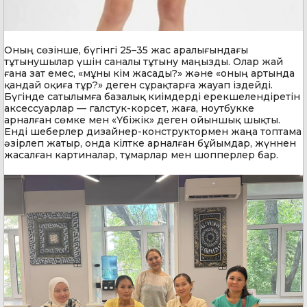
Оның сөзінше, бүгінгі 25–35 жас аралығындағы
тұтынушылар үшін саналы тұтыну маңызды. Олар жай
ғана зат емес, «мұны кім жасады?» және «оның артында
қандай оқиға тұр?» деген сұрақтарға жауап іздейді.
Бүгінде сатылымға базалық киімдерді ерекшелендіретін
аксессуарлар — галстук-корсет, жаға, ноутбукке
арналған сөмке мен «Үбіжік» деген ойыншық шықты.
Енді шеберлер дизайнер-конструктормен жаңа топтама
әзірлеп жатыр, онда кілтке арналған бұйымдар, жүннен
жасалған картиналар, тұмарлар мен шопперлер бар.