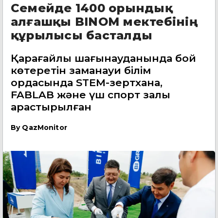
Семейде 1400 орындық
алғашқы BINOM мектебінің
құрылысы басталды
Қарағайлы шағынауданында бой
көтеретін заманауи білім
ордасында STEM-зертхана,
FABLAB және үш спорт залы
қарастырылған
By
QazMonitor