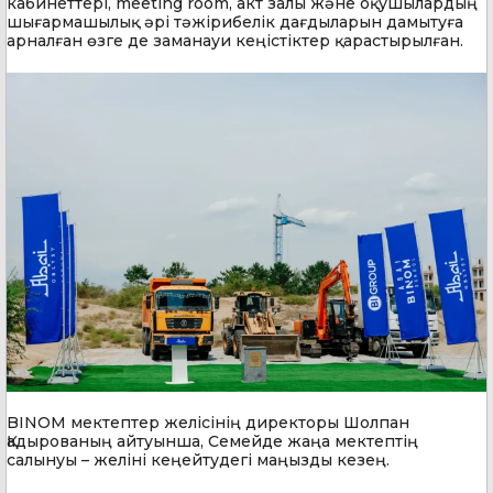
кабинеттері, meeting room, акт залы және оқушылардың
шығармашылық әрі тәжірибелік дағдыларын дамытуға
арналған өзге де заманауи кеңістіктер қарастырылған.
BINOM мектептер желісінің директоры Шолпан
Қадырованың айтуынша, Семейде жаңа мектептің
салынуы – желіні кеңейтудегі маңызды кезең.