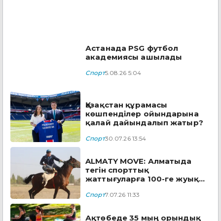
Астанада PSG футбол
академиясы ашылады
Спорт
5.08.26 5:04
Қазақстан құрамасы
көшпенділер ойындарына
қалай дайындалып жатыр?
Спорт
30.07.26 13:54
ALMATY MOVE: Алматыда
тегін спорттық
жаттығуларға 100-ге жуық
адам қатысты
Спорт
7.07.26 11:33
Ақтөбеде 35 мың орындық