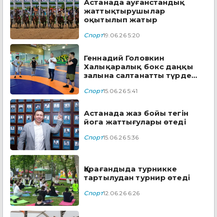
Астанада ауғанстандық
жаттықтырушылар
оқытылып жатыр
Спорт
19.06.26 5:20
Геннадий Головкин
Халықаралық бокс даңқы
залына салтанатты түрде
енгізілді
Спорт
15.06.26 5:41
Астанада жаз бойы тегін
йога жаттығулары өтеді
Спорт
15.06.26 5:36
Қарағандыда турникке
тартылудан турнир өтеді
Спорт
12.06.26 6:26