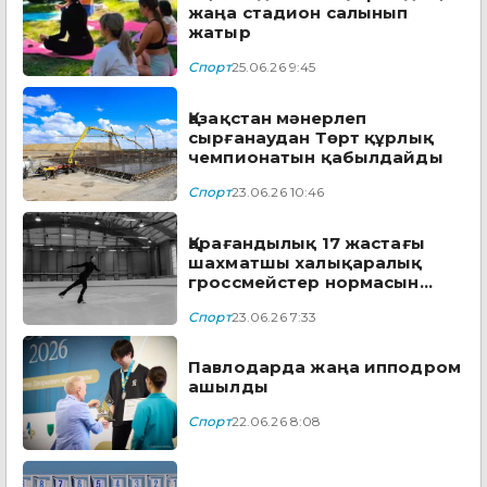
жаңа стадион салынып
жатыр
Спорт
25.06.26 9:45
Қазақстан мәнерлеп
сырғанаудан Төрт құрлық
чемпионатын қабылдайды
Спорт
23.06.26 10:46
Қарағандылық 17 жастағы
шахматшы халықаралық
гроссмейстер нормасын
орындады
Спорт
23.06.26 7:33
Павлодарда жаңа ипподром
ашылды
Спорт
22.06.26 8:08