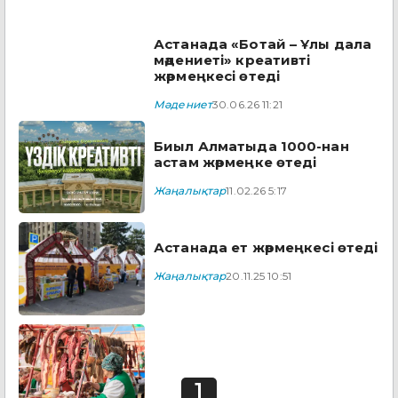
Астанада «Ботай – Ұлы дала
мәдениеті» креативті
жәрмеңкесі өтеді
Мәдениет
30.06.26 11:21
Биыл Алматыда 1000-нан
астам жәрмеңке өтеді
Жаңалықтар
11.02.26 5:17
Астанада ет жәрмеңкесі өтеді
Жаңалықтар
20.11.25 10:51
1