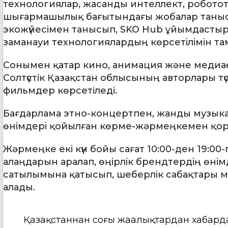
технологиялар, жасанды интеллект, робото
шығармашылық бағытындағы жобалар таныс
экожүйесімен танысып, SKO Hub ұйымдастыр
заманауи технологиялардың көрсетілімін та
Сонымен қатар кино, анимация және медиаөн
Солтүстік Қазақстан облысының авторлары т
фильмдер көрсетіледі.
Бағдарлама этно-концертпен, жанды музыка
өнімдері қойылған көрме-жәрмеңкемен қо
Жәрмеңке екі күн бойы сағат 10:00-ден 19:00
алаңдарын аралап, өңірлік брендтердің өні
сатылымына қатысып, шеберлік сабақтары 
алады.
Қазақстаннан соңғы жаңалықтардан хабард