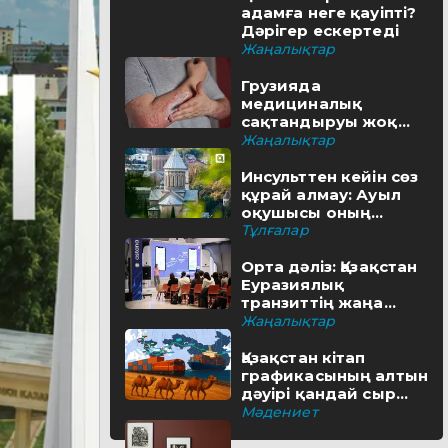
адамға неге қауіпті?
Дәрігер ескертеді
Жаңалықтар
Грузияда
медициналық
сақтандыруы жоқ
туристерге айыппұл
Жаңалықтар
салынуы мүмкін
Инсульттен кейін сөз
құрай алмау: Ауыл
оқушысы оның
шешімін тапты
Тұлғалар
Орта дәліз: Қазақстан
Еуразиялық
транзиттің жаңа
бағытын қалай салып
Жаңалықтар
жатыр
Қазақстан кітап
графикасының алтын
дәуірі қандай сыр
бүгіп жатыр?
Мәдениет