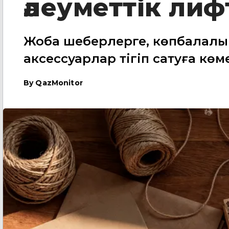
әлеуметтік ли
Жоба шеберлерге, көпбалалы 
аксессуарлар тігіп сатуға көм
By
QazMonitor