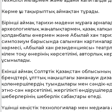
технологиялармен және адами капиталды д
Көрме үш тақырыптық аймақтан тұрады.
Бірінші аймақ тарихи-мәдени мұраға арнала
археологиялық жаңалықтармен, қазақ халқын
қолданбалы өнермен және Абылай хан тари
симпозиум барысында салынған картиналар,
көрмесі, «Абылай хан резиденциясы» театр
кілем тоқу өнерінің көрсетілімі, авторлық
ұсынылады.
Екінші аймақ Солтүстік Қазақстан облысының
брендтері, ұлттық нақыштағы заманауи диза
қолөнершілердің туындылары мен сәндік-қ
этно-сән көрсетілімі, жергілікті өндірушіле
шеберлерінің шеберлік сабақтары өтеді.
Үшінші кеңістік технологиялар мен медиаға 