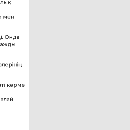
рлық
р мен
і. Онда
тражды
лерінің
вті көрме
шалай