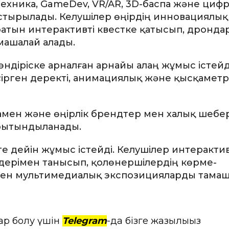
техника, GameDev, VR/AR, 3D-баспа және циф
тырылады. Келушілер өңірдің инновациялық
атын интерактивті квестке қатысып, дронда
машалай алады.
діріске арналған арнайы алаң жұмыс істейд
үсірген деректі, анимациялық және қысқаме
мен және өңірлік брендтер мен халық шебер
рытындыланады.
-ге дейін жұмыс істейді. Келушілер интеракти
мдерімен танысып, қолөнершілердің көрме-
мен мультимедиалық экспозицияларды тама
ар болу үшін
Telegram
-да бізге жазылыңыз