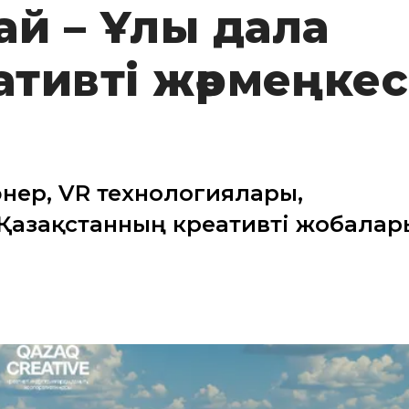
ай – Ұлы дала
ативті жәрмеңкес
өнер, VR технологиялары,
к Қазақстанның креативті жобалар