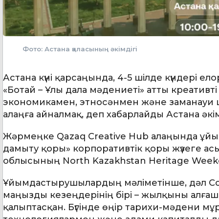
Фото: Астана қаласының әкімдігі
Астана күні қарсаңында, 4-5 шілде күндері 
«Ботай – Ұлы дала мәдениеті» атты креативті
экономикамен, этносәнмен және заманауи
алаңға айналмақ, деп хабарлайды Астана әкі
Жәрмеңке Qazaq Creative Hub алаңында ұй
дамыту қоры» корпоративтік қоры жүзеге асы
облысының North Kazakhstan Heritage Week
Ұйымдастырушылардың мәліметінше, дәл Солт
маңызды кезеңдерінің бірі – жылқыны алғаш
қалыптасқан. Бүгінде өңір тарихи-мәдени м