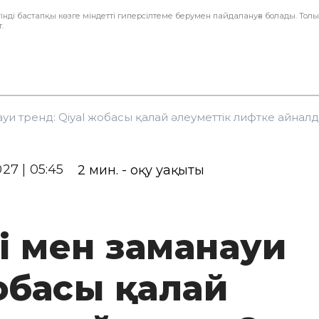
інді бастапқы көзге міндетті гиперсілтеме берумен пайдалануға болады. Тол
.
уи тренд: Qiyal жобасы қалай әлеуметтік лифтке айнал
027 | 05:45
2
мин. - оқу уақыты
і мен заманауи
жобасы қалай