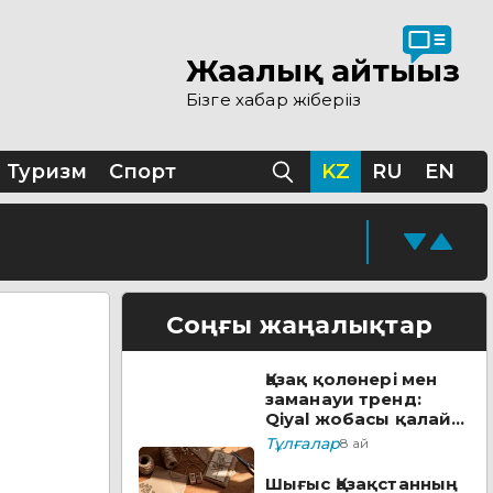
Жаңалық айтыңыз
 ашылды
Бізге хабар жіберіңіз
ы
Туризм
Спорт
KZ
RU
EN
қолжазбасы табылды
кезеңі жүріп жатыр
Соңғы жаңалықтар
Қазақ қолөнері мен
ске қосады
заманауи тренд:
Qiyal жобасы қалай
әлеуметтік лифтке
Тұлғалар
8 ай
айналды?
уға болады
Шығыс Қазақстанның