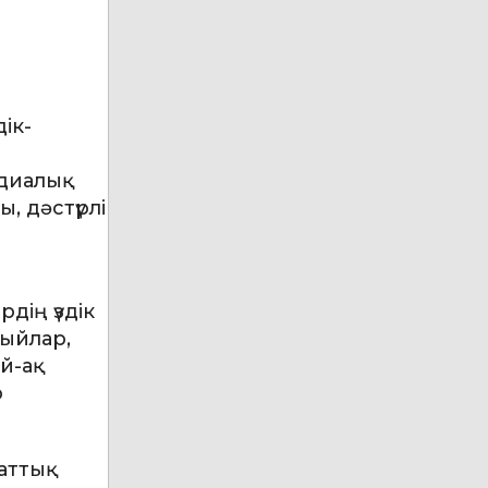
ік-
едиалық
 дәстүрлі
дің үздік
сыйлар,
й-ақ
р
раттық