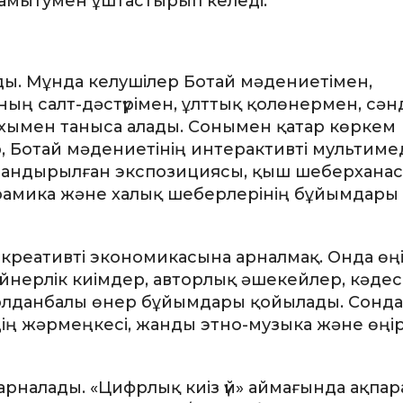
амытумен ұштастырып келеді.
ды. Мұнда келушілер Ботай мәдениетімен,
ың салт-дәстүрімен, ұлттық қолөнермен, сәнд
хымен таныса алады. Сонымен қатар көркем
 Ботай мәдениетінің интерактивті мультим
ландырылған экспозициясы, қыш шеберханасы,
 керамика және халық шеберлерінің бұйымдары
 креативті экономикасына арналмақ. Онда өңір
йнерлік киімдер, авторлық әшекейлер, кәде
олданбалы өнер бұйымдары қойылады. Сонда
рдің жәрмеңкесі, жанды этно-музыка және өңі
арналады. «Цифрлық киіз үй» аймағында ақпа