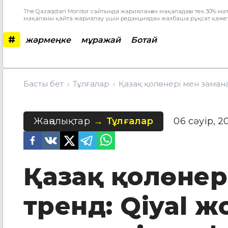
The Qazaqstan Monitor сайтында жарияланған мақаладағы тек 30% мәт
мақаланы қайта жариялау үшін редакциядан жазбаша рұқсат қажет
#
жәрмеңке
мұражай
Ботай
Басты бет
Тұлғалар
Қазақ қолөнері мен замана
Жаңалықтар
Тұлғалар
06 сәуір, 2
Қазақ қолөнер
тренд: Qiyal 