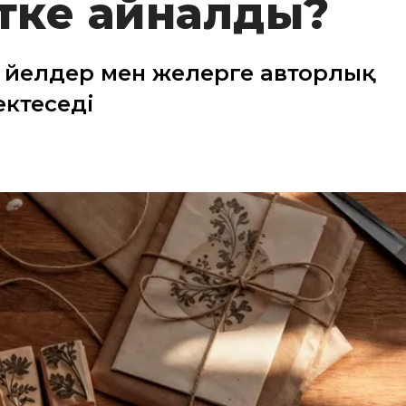
фтке айналды?
әйелдер мен әжелерге авторлық
ектеседі