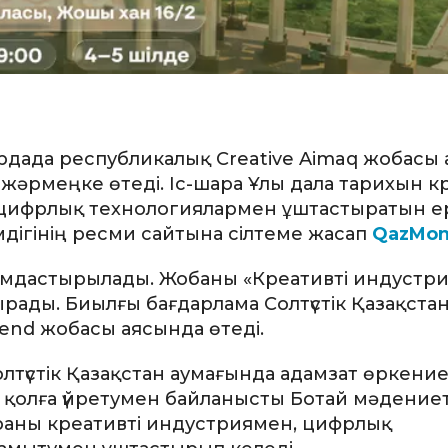
елордада республикалық Creative Aimaq жобасы
 жәрмеңке өтеді. Іс-шара Ұлы дала тарихын к
 цифрлық технологиялармен ұштастыратын 
мдігінің ресми сайтына сілтеме жасап
QazMon
ымдастырылады. Жобаны «Креативті индустр
рады. Биылғы бағдарлама Солтүстік Қазақста
end жобасы аясында өтеді.
үстік Қазақстан аумағында адамзат өркение
 қолға үйретумен байланысты Ботай мәдениет
ұраны креативті индустриямен, цифрлық