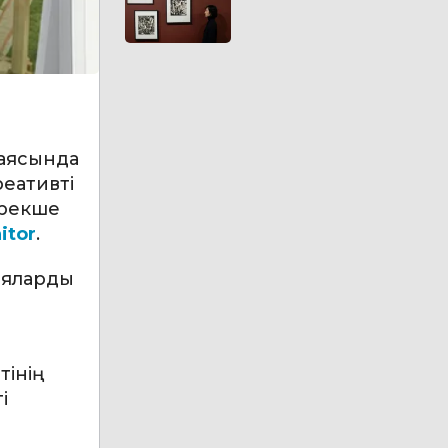
 аясында
реативті
ерекше
itor
.
ияларды
н
тінің
і