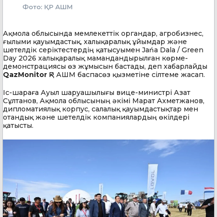
Фото: ҚР АШМ
Ақмола облысында мемлекеттік органдар, агробизнес,
ғылыми қауымдастық, халықаралық ұйымдар және
шетелдік серіктестердің қатысуымен Jańa Dala / Green
Day 2026 халықаралық мамандандырылған көрме-
демонстрациясы өз жұмысын бастады, деп хабарлайды
QazMonitor
ҚР АШМ баспасөз қызметіне сілтеме жасап.
Іс-шараға Ауыл шаруашылығы вице-министрі Азат
Сұлтанов, Ақмола облысының әкімі Марат Ахметжанов,
дипломатиялық корпус, салалық қауымдастықтар мен
отандық және шетелдік компаниялардың өкілдері
қатысты.