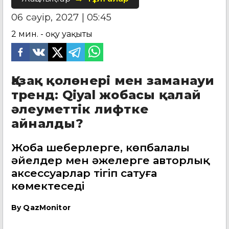
06 сәуір, 2027 | 05:45
2
мин. - оқу уақыты
Қазақ қолөнері мен заманауи
тренд: Qiyal жобасы қалай
әлеуметтік лифтке
айналды?
Жоба шеберлерге, көпбалалы
әйелдер мен әжелерге авторлық
аксессуарлар тігіп сатуға
көмектеседі
By
QazMonitor