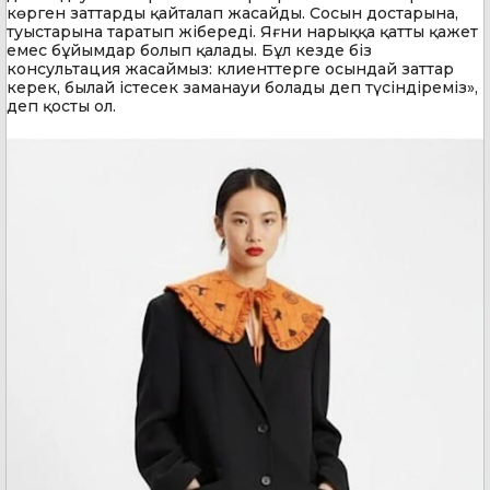
көрген заттарды қайталап жасайды. Сосын достарына,
туыстарына таратып жібереді. Яғни нарыққа қатты қажет
емес бұйымдар болып қалады. Бұл кезде біз
консультация жасаймыз: клиенттерге осындай заттар
керек, былай істесек заманауи болады деп түсіндіреміз»,
деп қосты ол.