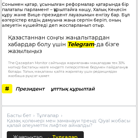
Сонымен қатар, ұсынылған реформалар қатарында бір
палаталы парламент – Құрылтайға көшу, Халық Кеңесін
құру және Вице-президент лауазымын енгізу бар. Бұл
өзгерістер елдің дамуына жаңа серпін беріп, оның
әлеуетін күшейтеді деп жоспарланып отыр.
Қазақстаннан соңғы жаңалықтардан
хабардар болу үшін
Telegram
-да бізге
жазылыңыз
The Qazaqstan Monitor сайтында жарияланған мақаладағы тек 30%
мәтінді бастапқы көзге міндетті гиперсілтеме берумен пайдалануға
болады. Толық мақаланы қайта жариялау үшін редакциядан
жазбаша рұқсат қажет.
#
Президент
ұлттық құрылтай
Басты бет
Тұлғалар
Қазақ қолөнері мен заманауи тренд: Qiyal жобасы
қалай әлеуметтік лифтке айналды?
Жаңалықтар
Тұлғалар