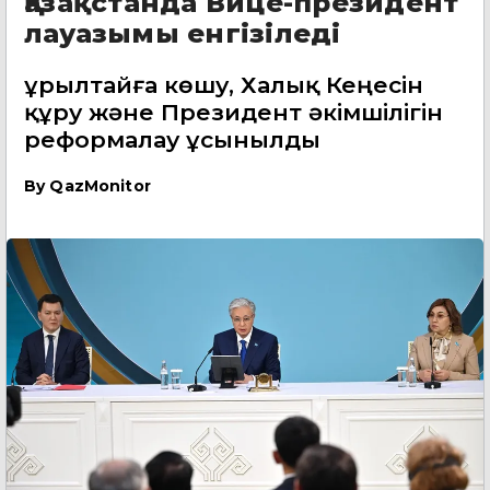
Қазақстанда Вице-президент
лауазымы енгізіледі
Құрылтайға көшу, Халық Кеңесін
құру және Президент әкімшілігін
реформалау ұсынылды
By
QazMonitor