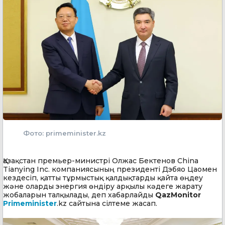
Фото: primeminister.kz
Қазақстан премьер-министрі Олжас Бектенов China
Tianying Inc. компаниясының президенті Дэбяо Цаомен
кездесіп, қатты тұрмыстық қалдықтарды қайта өңдеу
және оларды энергия өндіру арқылы кәдеге жарату
жобаларын талқылады, деп хабарлайды
QazMonitor
Primeminister
.kz сайтына сілтеме жасап.