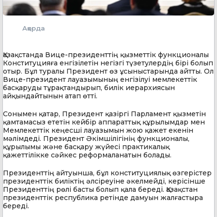
Ақорда
Қазақстанда Вице-президенттің қызметтік функционалы
Конституцияға енгізілетін негізгі түзетулердің бірі болып
отыр. Бұл туралы Президент өз ұсыныстарында айтты. Ол
Вице-президент лауазымының енгізілуі мемлекеттік
басқаруды тұрақтандырып, билік иерархиясын
айқындайтынын атап өтті.
Сонымен қатар, Президент қазіргі Парламент қызметін
қамтамасыз ететін кейбір аппараттық құрылымдар мен
Мемлекеттік кеңесші лауазымын жою қажет екенін
мәлімдеді. Президент Әкімшілігінің функционалы,
құрылымы және басқару жүйесі практикалық
қажеттілікке сәйкес реформаланатын болады.
Президенттің айтуынша, бұл конституциялық өзгерістер
президенттік биліктің әлсіреуіне әкелмейді, керісінше
Президенттің рөлі басты болып қала береді. Қазақстан
президенттік республика ретінде дамуын жалғастыра
береді.