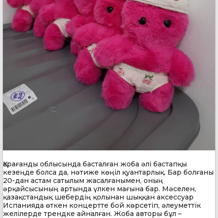
Қарағанды облысында басталған жоба әлі бастапқы
кезеңде болса да, нәтиже көңіл қуантарлық. Бар болғаны
20-дан астам сатылым жасалғанымен, оның
әрқайсысының артында үлкен мағына бар. Мәселен,
қазақстандық шебердің қолынан шыққан аксессуар
Испанияда өткен концертте бой көрсетіп, әлеуметтік
желілерде трендке айналған. Жоба авторы бұл –