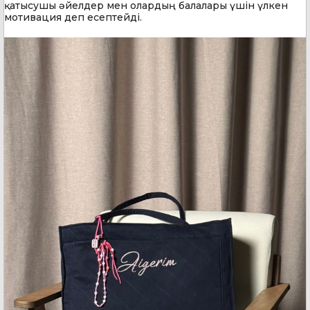
қатысушы әйелдер мен олардың балалары үшін үлкен
мотивация деп есептейді.