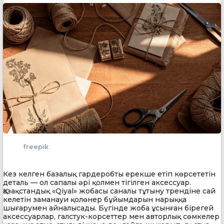
freepik
Кез келген базалық гардеробты ерекше етіп көрсететін
деталь — ол сапалы әрі қолмен тігілген аксессуар.
Қазақстандық «Qiyal» жобасы саналы тұтыну трендіне сай
келетін заманауи қолөнер бұйымдарын нарыққа
шығарумен айналысады. Бүгінде жоба ұсынған бірегей
аксессуарлар, галстук-корсеттер мен авторлық сөмкелер