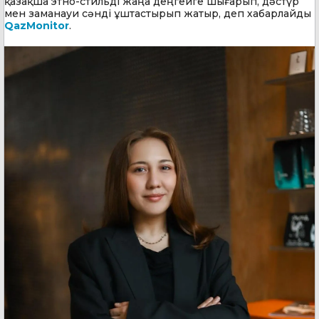
қазақша этно-стильді жаңа деңгейге шығарып, дәстүр
мен заманауи сәнді ұштастырып жатыр, деп хабарлайды
QazMonitor
.