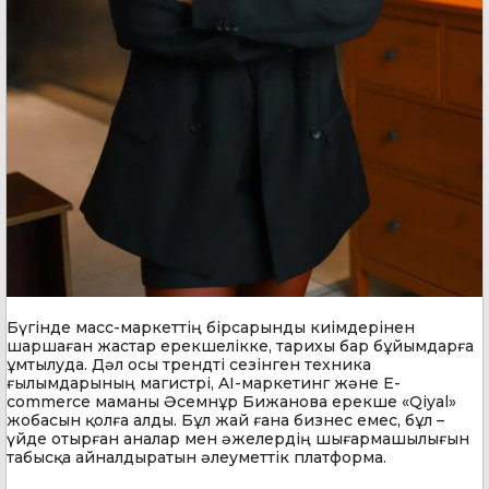
Бүгінде масс-маркеттің бірсарынды киімдерінен
шаршаған жастар ерекшелікке, тарихы бар бұйымдарға
ұмтылуда. Дәл осы трендті сезінген техника
ғылымдарының магистрі, AI-маркетинг және E-
commerce маманы Әсемнұр Бижанова ерекше «Qiyal»
жобасын қолға алды. Бұл жай ғана бизнес емес, бұл –
үйде отырған аналар мен әжелердің шығармашылығын
табысқа айналдыратын әлеуметтік платформа.