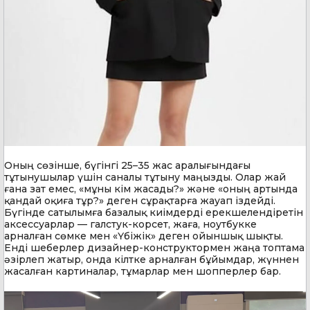
Оның сөзінше, бүгінгі 25–35 жас аралығындағы
тұтынушылар үшін саналы тұтыну маңызды. Олар жай
ғана зат емес, «мұны кім жасады?» және «оның артында
қандай оқиға тұр?» деген сұрақтарға жауап іздейді.
Бүгінде сатылымға базалық киімдерді ерекшелендіретін
аксессуарлар — галстук-корсет, жаға, ноутбукке
арналған сөмке мен «Үбіжік» деген ойыншық шықты.
Енді шеберлер дизайнер-конструктормен жаңа топтама
әзірлеп жатыр, онда кілтке арналған бұйымдар, жүннен
жасалған картиналар, тұмарлар мен шопперлер бар.