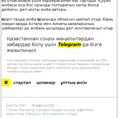
өз отбасылары үшін карьерасынан бас тартады. «Qiyal»
жобасы осы бос орынды толтыратын көпір болса
деймін», деп қосты жоба авторы.
Қазіргі таңда жоба Қарағанды облысын қамтып отыр, бірақ
жақын арада Астана мен Алматы қалаларының
шеберлері де жобаға қосылады деп жоспарланып отыр.
Қазақстаннан соңғы жаңалықтардан
хабардар болу үшін
Telegram
-да бізге
жазылыңыз
The Qazaqstan Monitor сайтында жарияланған мақаладағы тек 30%
мәтінді бастапқы көзге міндетті гиперсілтеме берумен пайдалануға
болады. Толық мақаланы қайта жариялау үшін редакциядан
жазбаша рұқсат қажет.
#
стартап
қолөнер
ұлттық өнім
Басты бет
Жаңалықтар
China Tianying Қазақстанда қоқыс өңдейтін
зауыттар салуды жоспарлап отыр