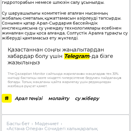
гидроторабын немесе шлюзін салу ұсынылды.
Су шаруашылығы комитетіне аталған нысанның
жобалық-сметалық құжаттамасын әзірлеуді тапсырды.
Сонымен қатар Арал-Сырдария бассейндік
инспекциясына су үнемдеу технологиялары есебінен
жиналған суды қоса алғанда, Солтүстік Аралға тұрақты су
жіберуді қамтамасыз ету жүктелді.
Қазақстаннан соңғы жаңалықтардан
хабардар болу үшін
Telegram
-да бізге
жазылыңыз
The Qazaqstan Monitor сайтында жарияланған мақаладағы тек 30%
мәтінді бастапқы көзге міндетті гиперсілтеме берумен пайдалануға
болады. Толық мақаланы қайта жариялау үшін редакциядан
жазбаша рұқсат қажет.
#
Арал теңізі
молайту
су жіберу
Басты бет
Мәдениет
«Астана Опера» Сочидегі халықаралық