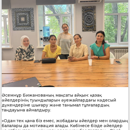
Әсемнұр Бижанованың мақсаты айқын: қазақ
әйелдерінің туындыларын әуежайлардағы кәдесый
дүкендеріне шығару және танымал тұлғалардың
таңдауына айналдыру.
«Одан тек қана біз емес, жобадағы әйелдер мен олардың
балалары да мотивация алады. Көбінесе бізде әйелдер