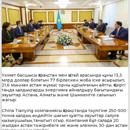
Үкімет басшысы Қазақстан мен Қытай арасында құны 13,3
млрд доллар болатын 77 бірлескен жоба іске асырылып,
21,6 мыңнан астам жұмыс орны құрылғанын айтты. Қазіргі
таңда қалдықтарды энергияға айналдыру бағытындағы
зауыттар Астана, Алматы және Шымкентте салынып
жатыр.
China Tianying компаниясы Қазақстанда тәулігіне 250-500
тонна қалдық өңдейтін шағын қуатты зауыттар салуға
қызығушылық танытып отыр. Компания бұл салада 20
жылдан астам тәжірибеге ие және әлемнің 30-дан астам