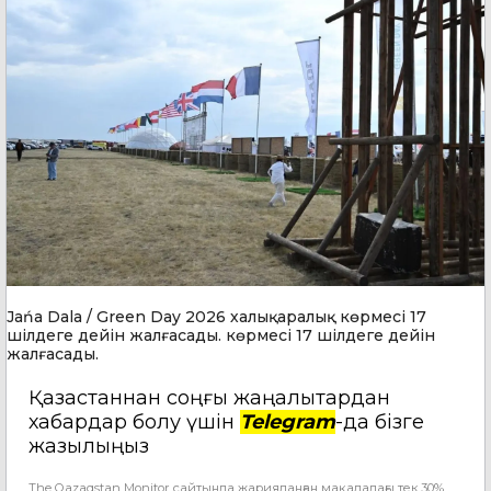
Jańa Dala / Green Day 2026 халықаралық көрмесі 17
шілдеге дейін жалғасады. көрмесі 17 шілдеге дейін
жалғасады.
Қазақстаннан соңғы жаңалықтардан
хабардар болу үшін
Telegram
-да бізге
жазылыңыз
The Qazaqstan Monitor сайтында жарияланған мақаладағы тек 30%