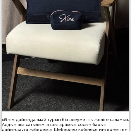
«Өнім дайындалмай тұрып біз әлеуметтік желіге саламыз.
Алдын ала сатылымға шығарамыз, сосын барып
дайындауға жібереміз. Шеберлер көбінесе интернеттен