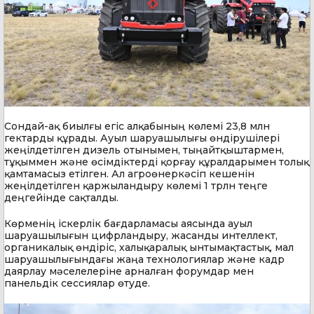
Сондай-ақ биылғы егіс алқабының көлемі 23,8 млн
гектарды құрады. Ауыл шаруашылығы өндірушілері
жеңілдетілген дизель отынымен, тыңайтқыштармен,
тұқыммен және өсімдіктерді қорғау құралдарымен толық
қамтамасыз етілген. Ал агроөнеркәсіп кешенін
жеңілдетілген қаржыландыру көлемі 1 трлн теңге
деңгейінде сақталды.
Көрменің іскерлік бағдарламасы аясында ауыл
шаруашылығын цифрландыру, жасанды интеллект,
органикалық өндіріс, халықаралық ынтымақтастық, мал
шаруашылығындағы жаңа технологиялар және кадр
даярлау мәселелеріне арналған форумдар мен
панельдік сессиялар өтуде.