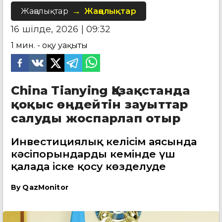
Жаңалықтар
Жаңалықтар
16 шілде, 2026 | 09:32
1
мин. - оқу уақыты
China Tianying Қазақстанда
қоқыс өңдейтін зауыттар
салуды жоспарлап отыр
Инвестициялық келісім аясында
кәсіпорындарды кемінде үш
қалада іске қосу көзделуде
By
QazMonitor