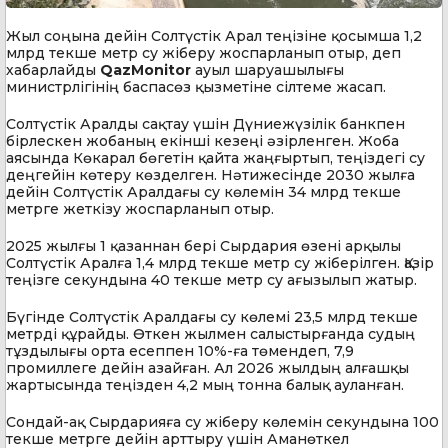
Жыл соңына дейін Солтүстік Арал теңізіне қосымша 1,2
млрд текше метр су жіберу жоспарланып отыр, деп
хабарлайды
QazMonitor
ауыл шаруашылығы
министрлігінің баспасөз қызметіне сілтеме жасап.
Солтүстік Аралды сақтау үшін Дүниежүзілік банкпен
бірлескен жобаның екінші кезеңі әзірленген. Жоба
аясында Көкарал бөгетін қайта жаңғыртып, теңіздегі су
деңгейін көтеру көзделген. Нәтижесінде 2030 жылға
дейін Солтүстік Аралдағы су көлемін 34 млрд текше
метрге жеткізу жоспарланып отыр.
2025 жылғы 1 қазаннан бері Сырдария өзені арқылы
Солтүстік Аралға 1,4 млрд текше метр су жіберілген. Қазір
теңізге секундына 40 текше метр су ағызылып жатыр.
Бүгінде Солтүстік Аралдағы су көлемі 23,5 млрд текше
метрді құрайды. Өткен жылмен салыстырғанда судың
тұздылығы орта есеппен 10%-ға төмендеп, 7,9
промиллеге дейін азайған. Ал 2026 жылдың алғашқы
жартысында теңізден 4,2 мың тонна балық ауланған.
Сондай-ақ Сырдарияға су жіберу көлемін секундына 100
текше метрге дейін арттыру үшін Аманөткел