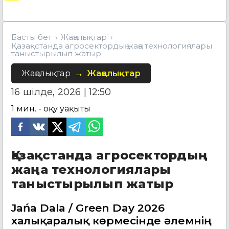
Басты бет
Жаңалықтар
Қазақстанда агросектордың жаңа технологиялары
таныстырылып жатыр
Жаңалықтар
Жаңалықтар
16 шілде, 2026 | 12:50
1
мин. - оқу уақыты
Қазақстанда агросектордың
жаңа технологиялары
таныстырылып жатыр
Jańa Dala / Green Day 2026
халықаралық көрмесінде әлемнің