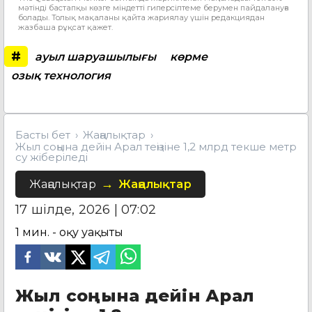
мәтінді бастапқы көзге міндетті гиперсілтеме берумен пайдалануға
болады. Толық мақаланы қайта жариялау үшін редакциядан
жазбаша рұқсат қажет.
#
ауыл шаруашылығы
көрме
озық технология
Басты бет
Жаңалықтар
Жыл соңына дейін Арал теңізіне 1,2 млрд текше метр
су жіберіледі
Жаңалықтар
Жаңалықтар
17 шілде, 2026 | 07:02
1
мин. - оқу уақыты
Жыл соңына дейін Арал