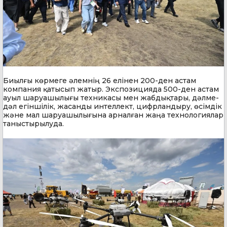
Биылғы көрмеге әлемнің 26 елінен 200-ден астам
компания қатысып жатыр. Экспозицияда 500-ден астам
ауыл шаруашылығы техникасы мен жабдықтары, дәлме-
дәл егіншілік, жасанды интеллект, цифрландыру, өсімдік
және мал шаруашылығына арналған жаңа технологиялар
таныстырылуда.