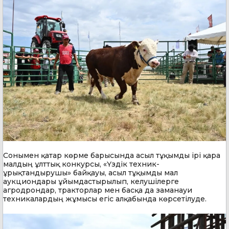
Сонымен қатар көрме барысында асыл тұқымды ірі қара
малдың ұлттық конкурсы, «Үздік техник-
ұрықтандырушы» байқауы, асыл тұқымды мал
аукциондары ұйымдастырылып, келушілерге
агродрондар, тракторлар мен басқа да заманауи
техникалардың жұмысы егіс алқабында көрсетілуде.