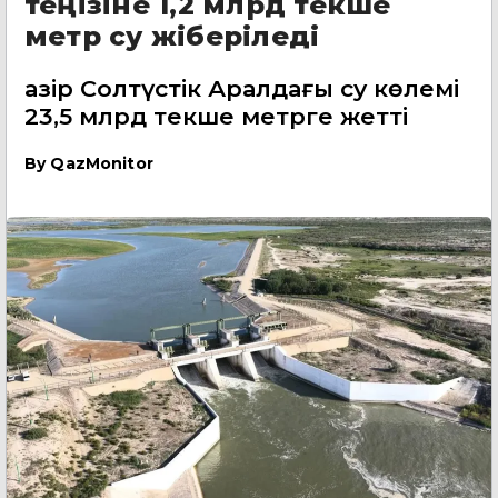
теңізіне 1,2 млрд текше
метр су жіберіледі
Қазір Солтүстік Аралдағы су көлемі
23,5 млрд текше метрге жетті
By
QazMonitor