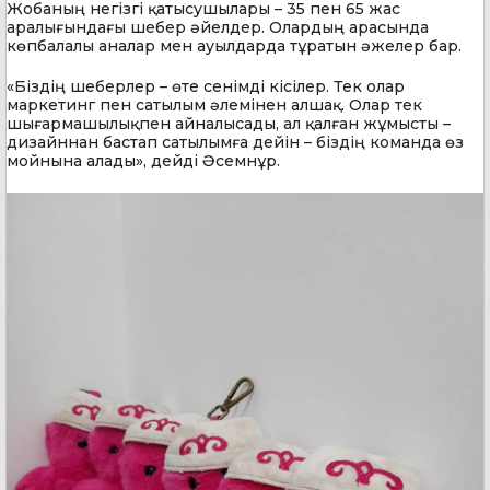
Жобаның негізгі қатысушылары – 35 пен 65 жас
аралығындағы шебер әйелдер. Олардың арасында
көпбалалы аналар мен ауылдарда тұратын әжелер бар.
«Біздің шеберлер – өте сенімді кісілер. Тек олар
маркетинг пен сатылым әлемінен алшақ. Олар тек
шығармашылықпен айналысады, ал қалған жұмысты –
дизайннан бастап сатылымға дейін – біздің команда өз
мойнына алады», дейді Әсемнұр.