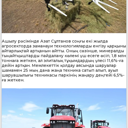
Ашылу рәсімінде Азат Сұлтанов соңғы екі жылда
агросекторда заманауи технологияларды енгізу қарқыны
айтарлықтай артқанын айтты. Оның сөзінше, минералды
тыңайтқыштарды пайдалану көлемі үш есеге өсіп, 1,8 млн
тоннаға жеткен, ал элиталық тұқымдардың үлесі 11,6%-ға
дейін артқан. Мемлекеттік қолдау аясында шаруалар
шамамен 25 мың дана жаңа техника сатып алып, ауыл
шаруашылығы техникасы паркінің жаңару деңгейі 6,5%-
ға жеткен.