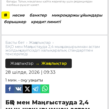
болады. Толық мақаланы қайта жариялау үшін редакциядан
жазбаша рұқсат қажет.
#
несие
банктер
микроқаржы ұйымдары
борышкер
кредит лимиті
Басты бет
Жаңалықтар
БҚО мен Маңғыстауда 2,4 мың шақырымнан астам
жолдың қауіпсіздігі халықаралық стандартпен
тексеріледі
Жаңалықтар
Жаңалықтар
28 шілде, 2026 | 09:33
1
мин. - оқу уақыты
БҚО мен Маңғыстауда 2,4