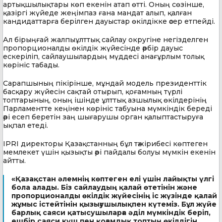
артықшылықтары көп екенін атап өтті. Оның сөзінше,
қазіргі жүйеде жеңімпаз ғана мандат алып, қалған
кандидаттарға берілген дауыстар өкілдікке әсер етпейді.
Ал бірыңғай жалпыұлттық сайлау округіне негізделген
пропорционалды өкілдік жүйесінде әрбір дауыс
ескеріліп, сайлаушылардың мүддесі анағұрлым толық
көрініс табады.
Сарапшының пікірінше, мұндай модель президенттік
басқару жүйесін сақтай отырып, қоғамның түрлі
топтарының, оның ішінде ұлттық азшылық өкілдерінің
Парламентте кеңінен көрініс табуына мүмкіндік береді
әрі есеп беретін заң шығарушы орган қалыптастыруға
ықпал етеді.
IPRI директоры Қазақстанның бұл тәжірибесі көптеген
мемлекет үшін қызықты әрі пайдалы болуы мүмкін екенін
айтты.
«Қазақстан әлемнің көптеген елі үшін лайықты үлгі
бола алады. Біз сайлаудың қалай өтетінін және
пропорционалды өкілдік жүйесінің іс жүзінде қалай
жұмыс істейтінін қызығушылықпен күтеміз. Бұл жүйе
барлық саяси қатысушыларға әділ мүмкіндік беріп,
ешбір саяси күш пен қоғамдық топтың өкілдігін