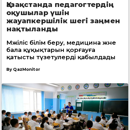
Қазақстанда педагогтердің
оқушылар үшін
жауапкершілік шегі заңмен
нақтыланды
Мәжіліс білім беру, медицина және
бала құқықтарын қорғауға
қатысты түзетулерді қабылдады
By
QazMonitor