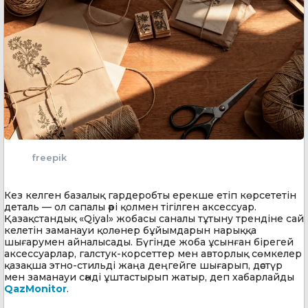
freepik
Кез келген базалық гардеробты ерекше етіп көрсететін
деталь — ол сапалы әрі қолмен тігілген аксессуар.
Қазақстандық «Qiyal» жобасы саналы тұтыну трендіне сай
келетін заманауи қолөнер бұйымдарын нарыққа
шығарумен айналысады. Бүгінде жоба ұсынған бірегей
аксессуарлар, галстук-корсеттер мен авторлық сөмкелер
қазақша этно-стильді жаңа деңгейге шығарып, дәстүр
мен заманауи сәнді ұштастырып жатыр, деп хабарлайды
QazMonitor
.