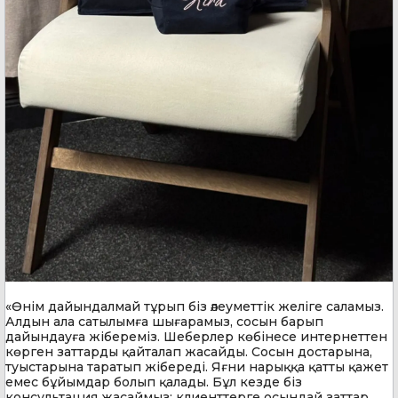
«Өнім дайындалмай тұрып біз әлеуметтік желіге саламыз.
Алдын ала сатылымға шығарамыз, сосын барып
дайындауға жібереміз. Шеберлер көбінесе интернеттен
көрген заттарды қайталап жасайды. Сосын достарына,
туыстарына таратып жібереді. Яғни нарыққа қатты қажет
емес бұйымдар болып қалады. Бұл кезде біз
консультация жасаймыз: клиенттерге осындай заттар