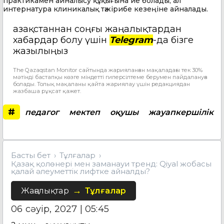
практикамен айналысу құқығына ие болады, ал
интернатура клиникалық тәжірибе кезеңіне айналады.
Қазақстаннан соңғы жаңалықтардан
хабардар болу үшін
Telegram
-да бізге
жазылыңыз
The Qazaqstan Monitor сайтында жарияланған мақаладағы тек 30%
мәтінді бастапқы көзге міндетті гиперсілтеме берумен пайдалануға
болады. Толық мақаланы қайта жариялау үшін редакциядан
жазбаша рұқсат қажет.
#
педагог
мектеп
оқушы
жауапкершілік
Басты бет
Тұлғалар
Қазақ қолөнері мен заманауи тренд: Qiyal жобасы
қалай әлеуметтік лифтке айналды?
Жаңалықтар
Тұлғалар
06 сәуір, 2027 | 05:45