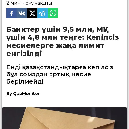
2
мин. - оқу уақыты
Банктер үшін 9,5 млн, МҚҰ
үшін 4,8 млн теңге: Кепілсіз
несиелерге жаңа лимит
енгізілді
Енді қазақстандықтарға кепілсіз
бұл сомадан артық несие
берілмейді
By
QazMonitor