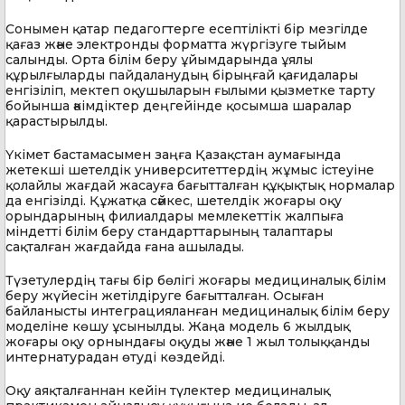
Сонымен қатар педагогтерге есептілікті бір мезгілде
қағаз және электронды форматта жүргізуге тыйым
салынды. Орта білім беру ұйымдарында ұялы
құрылғыларды пайдаланудың бірыңғай қағидалары
енгізіліп, мектеп оқушыларын ғылыми қызметке тарту
бойынша әкімдіктер деңгейінде қосымша шаралар
қарастырылды.
Үкімет бастамасымен заңға Қазақстан аумағында
жетекші шетелдік университеттердің жұмыс істеуіне
қолайлы жағдай жасауға бағытталған құқықтық нормалар
да енгізілді. Құжатқа сәйкес, шетелдік жоғары оқу
орындарының филиалдары мемлекеттік жалпыға
міндетті білім беру стандарттарының талаптары
сақталған жағдайда ғана ашылады.
Түзетулердің тағы бір бөлігі жоғары медициналық білім
беру жүйесін жетілдіруге бағытталған. Осыған
байланысты интеграцияланған медициналық білім беру
моделіне көшу ұсынылды. Жаңа модель 6 жылдық
жоғары оқу орнындағы оқуды және 1 жыл толыққанды
интернатурадан өтуді көздейді.
Оқу аяқталғаннан кейін түлектер медициналық