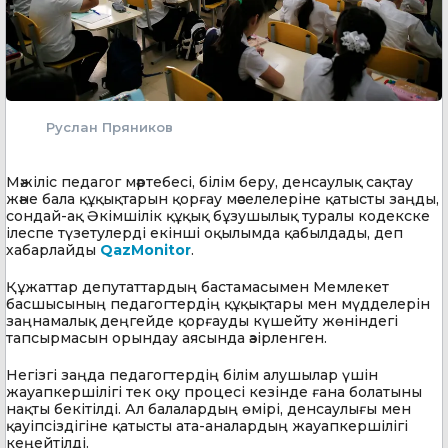
Руслан Пряников
Мәжіліс педагог мәртебесі, білім беру, денсаулық сақтау
және бала құқықтарын қорғау мәселелеріне қатысты заңды,
сондай-ақ Әкімшілік құқық бұзушылық туралы кодекске
ілеспе түзетулерді екінші оқылымда қабылдады, деп
хабарлайды
QazMonitor
.
Құжаттар депутаттардың бастамасымен Мемлекет
басшысының педагогтердің құқықтары мен мүдделерін
заңнамалық деңгейде қорғауды күшейту жөніндегі
тапсырмасын орындау аясында әзірленген.
Негізгі заңда педагогтердің білім алушылар үшін
жауапкершілігі тек оқу процесі кезінде ғана болатыны
нақты бекітілді. Ал балалардың өмірі, денсаулығы мен
қауіпсіздігіне қатысты ата-аналардың жауапкершілігі
кеңейтілді.