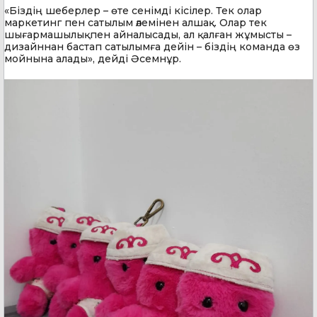
«Біздің шеберлер – өте сенімді кісілер. Тек олар
маркетинг пен сатылым әлемінен алшақ. Олар тек
шығармашылықпен айналысады, ал қалған жұмысты –
дизайннан бастап сатылымға дейін – біздің команда өз
мойнына алады», дейді Әсемнұр.