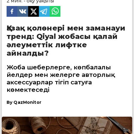
2
мин. - оқу уақыты
Қазақ қолөнері мен заманауи
тренд: Qiyal жобасы қалай
әлеуметтік лифтке
айналды?
Жоба шеберлерге, көпбалалы
әйелдер мен әжелерге авторлық
аксессуарлар тігіп сатуға
көмектеседі
By
QazMonitor