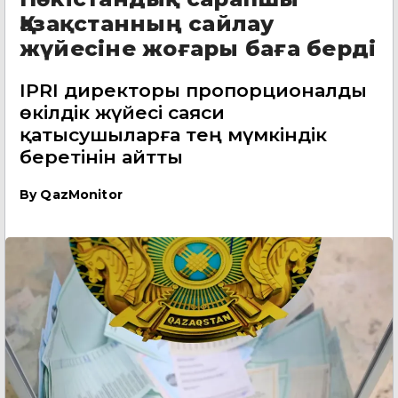
Қазақстанның сайлау
жүйесіне жоғары баға берді
IPRI директоры пропорционалды
өкілдік жүйесі саяси
қатысушыларға тең мүмкіндік
беретінін айтты
By
QazMonitor