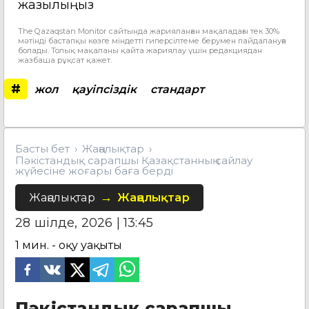
жазылыңыз
The Qazaqstan Monitor сайтында жарияланған мақаладағы тек 30%
мәтінді бастапқы көзге міндетті гиперсілтеме берумен пайдалануға
болады. Толық мақаланы қайта жариялау үшін редакциядан
жазбаша рұқсат қажет.
#
жол
қауіпсіздік
стандарт
Басты бет
Жаңалықтар
Пәкістандық сарапшы Қазақстанның сайлау
жүйесіне жоғары баға берді
Жаңалықтар
Жаңалықтар
28 шілде, 2026 | 13:45
1
мин. - оқу уақыты
Пәкістандық сарапшы