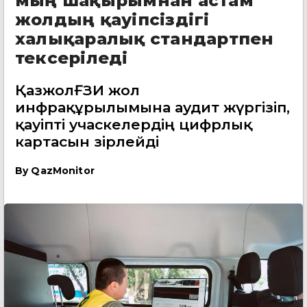
мың шақырымнан астам
жолдың қауіпсіздігі
халықаралық стандартпен
тексеріледі
ҚазжолҒЗИ жол
инфрақұрылымына аудит жүргізіп,
қауіпті учаскелердің цифрлық
картасын әзірлейді
By
QazMonitor