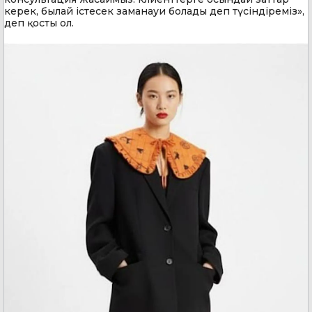
керек, былай істесек заманауи болады деп түсіндіреміз»,
деп қосты ол.