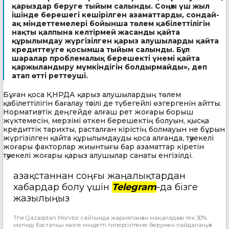
қарыздар беруге тыйым салынды. Соңғы үш жыл
ішінде берешегі кешірілген азаматтарды, сондай-
ақ міндеттемелері бойынша төлем қабілеттілігін
нақты қалпына келтірмей жасанды қайта
құрылымдау жүргізілген қарыз алушыларды қайта
кредиттеуге қосымша тыйым салынды. Бұл
шаралар проблемалық берешекті үнемі қайта
қаржыландыру мүмкіндігін болдырмайды», деп
атап өтті реттеуші.
Бұған қоса ҚНРДА қарыз алушылардың төлем
қабілеттілігін бағалау тәсілі де түбегейлі өзгергенін айтты.
Нормативтік деңгейде алғаш рет жоғары борыш
жүктемесін, мерзімі өткен берешектің болуын, қысқа
кредиттік тарихты, расталған кірістің болмауын не бұрын
жүргізілген қайта құрылымдауды қоса алғанда, тәуекелі
жоғары факторлар жиынтығы бар азаматтар кіретін
тәуекелі жоғары қарыз алушылар санаты енгізілді.
Қазақстаннан соңғы жаңалықтардан
хабардар болу үшін
Telegram
-да бізге
жазылыңыз
The Qazaqstan Monitor сайтында жарияланған мақаладағы тек 30%
мәтінді бастапқы көзге міндетті гиперсілтеме берумен пайдалануға