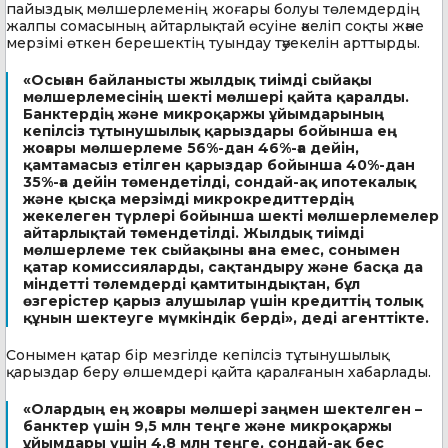
пайыздық мөлшерлеменің жоғары болуы төлемдердің
жалпы сомасының айтарлықтай өсуіне әкеліп соқты және
мерзімі өткен берешектің туындау тәуекелін арттырды.
«Осыған байланысты жылдық тиімді сыйақы
мөлшерлемесінің шекті мөлшері қайта қаралды.
Банктердің және микроқаржы ұйымдарының
кепілсіз тұтынушылық қарыздары бойынша ең
жоғары мөлшерлеме 56%-дан 46%-ға дейін,
қамтамасыз етілген қарыздар бойынша 40%-дан
35%-ға дейін төмендетілді, сондай-ақ ипотекалық
және қысқа мерзімді микрокредиттердің
жекелеген түрлері бойынша шекті мөлшерлемелер
айтарлықтай төмендетілді. Жылдық тиімді
мөлшерлеме тек сыйақыны ғана емес, сонымен
қатар комиссияларды, сақтандыру және басқа да
міндетті төлемдерді қамтитындықтан, бұл
өзгерістер қарыз алушылар үшін кредиттің толық
құнын шектеуге мүмкіндік берді», деді агенттікте.
Сонымен қатар бір мезгілде кепілсіз тұтынушылық
қарыздар беру өлшемдері қайта қаралғанын хабарлады.
«Олардың ең жоғары мөлшері заңмен шектелген –
банктер үшін 9,5 млн теңге және микроқаржы
ұйымдары үшін 4,8 млн теңге, сондай-ақ бес