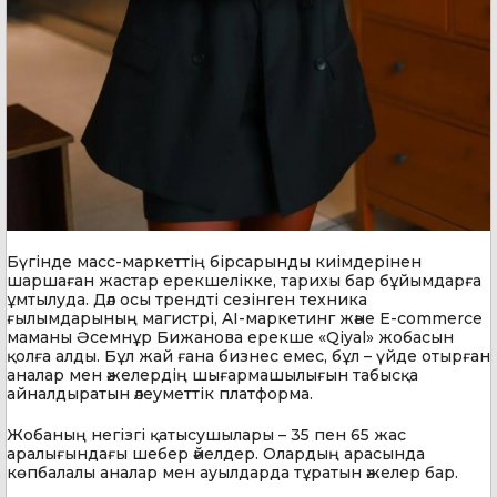
Бүгінде масс-маркеттің бірсарынды киімдерінен
шаршаған жастар ерекшелікке, тарихы бар бұйымдарға
ұмтылуда. Дәл осы трендті сезінген техника
ғылымдарының магистрі, AI-маркетинг және E-commerce
маманы Әсемнұр Бижанова ерекше «Qiyal» жобасын
қолға алды. Бұл жай ғана бизнес емес, бұл – үйде отырған
аналар мен әжелердің шығармашылығын табысқа
айналдыратын әлеуметтік платформа.
Жобаның негізгі қатысушылары – 35 пен 65 жас
аралығындағы шебер әйелдер. Олардың арасында
көпбалалы аналар мен ауылдарда тұратын әжелер бар.