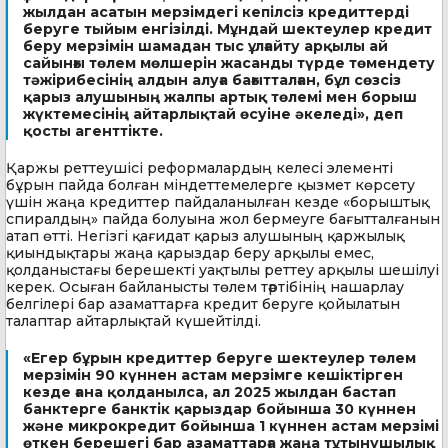
жылдан асатын мерзімдегі кепілсіз кредиттерді
беруге тыйым енгізілді. Мұндай шектеулер кредит
беру мерзімін шамадан тыс ұлғайту арқылы ай
сайынғы төлем мөлшерін жасанды түрде төмендету
тәжірибесінің алдын алуға бағытталған, бұл сөзсіз
қарыз алушының жалпы артық төлемі мен борыш
жүктемесінің айтарлықтай өсуіне әкеледі», деп
қосты агенттікте.
Қаржы реттеушісі реформалардың келесі элементі
бұрын пайда болған міндеттемелерге қызмет көрсету
үшін жаңа кредиттер пайдаланылған кезде «борыштық
спиралдың» пайда болуына жол бермеуге бағытталғанын
атап өтті. Негізгі қағидат қарыз алушының қаржылық
қиындықтары жаңа қарыздар беру арқылы емес,
қолданыстағы берешекті уақтылы реттеу арқылы шешілуі
керек. Осыған байланысты төлем тәртібінің нашарлау
белгілері бар азаматтарға кредит беруге қойылатын
талаптар айтарлықтай күшейтілді.
«Егер бұрын кредиттер беруге шектеулер төлем
мерзімін 90 күннен астам мерзімге кешіктірген
кезде ғана қолданылса, ал 2025 жылдан бастап
банктерге банктік қарыздар бойынша 30 күннен
және микрокредит бойынша 1 күннен астам мерзімі
өткен берешегі бар азаматтарға жаңа тұтынушылық