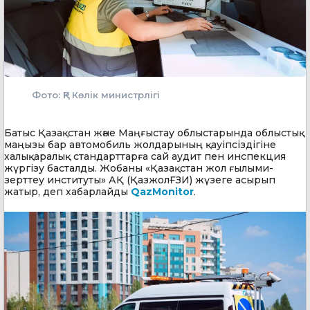
Фото: ҚР Көлік министрлігі
Батыс Қазақстан және Маңғыстау облыстарында облыстық
маңызы бар автомобиль жолдарының қауіпсіздігіне
халықаралық стандарттарға сай аудит пен инспекция
жүргізу басталды. Жобаны «Қазақстан жол ғылыми-
зерттеу институты» АҚ (ҚазжолҒЗИ) жүзеге асырып
жатыр, деп хабарлайды
QazMonitor
.