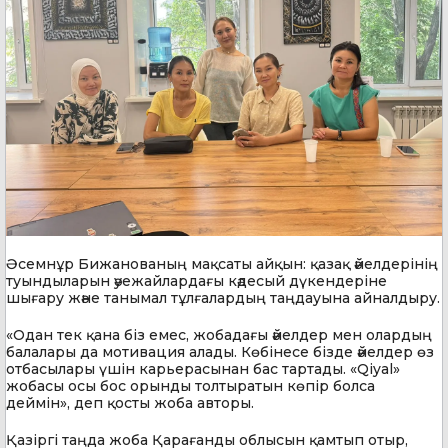
Әсемнұр Бижанованың мақсаты айқын: қазақ әйелдерінің
туындыларын әуежайлардағы кәдесый дүкендеріне
шығару және танымал тұлғалардың таңдауына айналдыру.
«Одан тек қана біз емес, жобадағы әйелдер мен олардың
балалары да мотивация алады. Көбінесе бізде әйелдер өз
отбасылары үшін карьерасынан бас тартады. «Qiyal»
жобасы осы бос орынды толтыратын көпір болса
деймін», деп қосты жоба авторы.
Қазіргі таңда жоба Қарағанды облысын қамтып отыр,