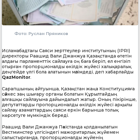
Фото: Руслан Пряников
Исламабадтағы Саяси зерттеулер институтының (IPRI)
директоры Раашид Вали Джанжуа Қазақстанда өтетін
алдағы парламенттік сайлауға оң баға беріп, ел енгізіп
отырған пропорционалды өкілдік жүйесі халықаралық
деңгейде үлгі бола алатынын мәлімдеді, деп хабарлайды
QazMonitor
.
Сарапшының айтуынша, Қазақстан жаңа Конституцияға
сәйкес заң шығару органы болатын Құрылтайдың
алғашқы сайлауына дайындалып жатыр. Оның пікірінше,
депутаттарды пропорционалды өкілдік жүйесі арқылы
сайлау азаматтардың саяси еркін барынша толық
көрсетуге мүмкіндік береді.
Раашид Вали Джанжуа Пәкістанда қолданылатын
Вестминстер үлгісіндегі мажоритарлық жүйемен
салыстырғанда, пропорционалды жүйенің