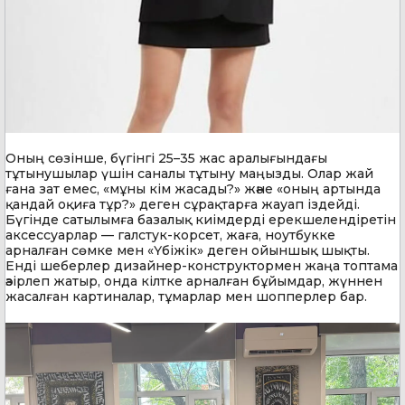
Оның сөзінше, бүгінгі 25–35 жас аралығындағы
тұтынушылар үшін саналы тұтыну маңызды. Олар жай
ғана зат емес, «мұны кім жасады?» және «оның артында
қандай оқиға тұр?» деген сұрақтарға жауап іздейді.
Бүгінде сатылымға базалық киімдерді ерекшелендіретін
аксессуарлар — галстук-корсет, жаға, ноутбукке
арналған сөмке мен «Үбіжік» деген ойыншық шықты.
Енді шеберлер дизайнер-конструктормен жаңа топтама
әзірлеп жатыр, онда кілтке арналған бұйымдар, жүннен
жасалған картиналар, тұмарлар мен шопперлер бар.