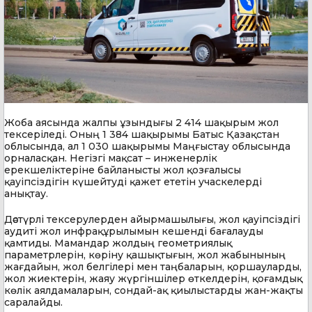
Жоба аясында жалпы ұзындығы 2 414 шақырым жол
тексеріледі. Оның 1 384 шақырымы Батыс Қазақстан
облысында, ал 1 030 шақырымы Маңғыстау облысында
орналасқан. Негізгі мақсат – инженерлік
ерекшеліктеріне байланысты жол қозғалысы
қауіпсіздігін күшейтуді қажет ететін учаскелерді
анықтау.
Дәстүрлі тексерулерден айырмашылығы, жол қауіпсіздігі
аудиті жол инфрақұрылымын кешенді бағалауды
қамтиды. Мамандар жолдың геометриялық
параметрлерін, көріну қашықтығын, жол жабынының
жағдайын, жол белгілері мен таңбаларын, қоршауларды,
жол жиектерін, жаяу жүргіншілер өткелдерін, қоғамдық
көлік аялдамаларын, сондай-ақ қиылыстарды жан-жақты
саралайды.