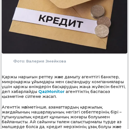
Фото: Валерия Змейкова
Қаржы нарығын реттеу және дамыту агенттігі банктер,
микроқаржы ұйымдары мен сақтандыру компаниялары
үшін қаржы өнімдерін басқарудың жаңа жүйесін бекітті,
деп хабарлайды
QazMonitor
агенттіктің баспасөз
қызметіне сілтеме жасап.
Агенттік мәліметінше, азаматтардың қаржылық
жағдайының нашарлауының негізгі себептерінің бірі –
тұтынушылық кредит құнының жоғары болуымен
байланысты. Ай сайынғы төлем салыстырмалы түрде аз
мөлшерде болса да, кредит мерзімінің ұзақ болуы және