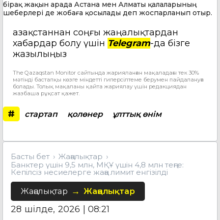
бірақ жақын арада Астана мен Алматы қалаларының
шеберлері де жобаға қосылады деп жоспарланып отыр.
Қазақстаннан соңғы жаңалықтардан
хабардар болу үшін
Telegram
-да бізге
жазылыңыз
The Qazaqstan Monitor сайтында жарияланған мақаладағы тек 30%
мәтінді бастапқы көзге міндетті гиперсілтеме берумен пайдалануға
болады. Толық мақаланы қайта жариялау үшін редакциядан
жазбаша рұқсат қажет.
#
стартап
қолөнер
ұлттық өнім
Басты бет
Жаңалықтар
Банктер үшін 9,5 млн, МҚҰ үшін 4,8 млн теңге:
Кепілсіз несиелерге жаңа лимит енгізілді
Жаңалықтар
Жаңалықтар
28 шілде, 2026 | 08:21