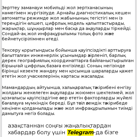
Зерттеу заманауи мобильді жол зертханасының
көмегімен жүргізілуде. Арнайы диагностикалық кешен
автоматты режимде жол жабынының тегістігі мен із
тереңдігін өлшеп, цифрлық модель қалыптастырады,
жарықтар, шұңқырлар мен басқа да ақауларды тіркейді.
Сондай-ақ жол инфрақұрылымы толық фото және
бейнетүсірілімнен өтеді.
Тексеру қорытындысы бойынша қауіпсіздікті арттыруға
бағытталған инженерлік ұсынымдар әзірленіп, барлық
дерек географиялық координаттарға байланыстырылған
бірыңғай цифрлық базаға енгізіледі. Соның негізінде
бірінші кезекте жөндеу мен қосымша шараларды қажет
ететін жол учаскелерінің картасы жасалады.
Мамандардың айтуынша, халықаралық тәжірибені енгізу
жолдағы жекелеген ақауларды жоюмен шектелмей, жол
қозғалысы қауіпсіздігіне әсер ететін факторларды жүйелі
бағалауға мүмкіндік береді. Бұл тәсіл әлемдік тәжірибеде
кеңінен қолданылады және жол инфрақұрылымын тиімді
дамытуға негіз болады.
Қазақстаннан соңғы жаңалықтардан
хабардар болу үшін
Telegram
-да бізге