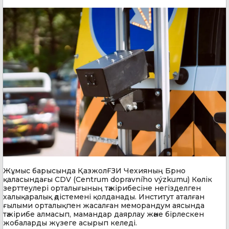
Жұмыс барысында ҚазжолҒЗИ Чехияның Брно
қаласындағы CDV (Centrum dopravního výzkumu) Көлік
зерттеулері орталығының тәжірибесіне негізделген
халықаралық әдістемені қолданады. Институт аталған
ғылыми орталықпен жасалған меморандум аясында
тәжірибе алмасып, мамандар даярлау және бірлескен
жобаларды жүзеге асырып келеді.