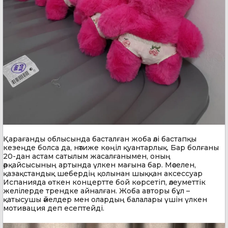
Қарағанды облысында басталған жоба әлі бастапқы
кезеңде болса да, нәтиже көңіл қуантарлық. Бар болғаны
20-дан астам сатылым жасалғанымен, оның
әрқайсысының артында үлкен мағына бар. Мәселен,
қазақстандық шебердің қолынан шыққан аксессуар
Испанияда өткен концертте бой көрсетіп, әлеуметтік
желілерде трендке айналған. Жоба авторы бұл –
қатысушы әйелдер мен олардың балалары үшін үлкен
мотивация деп есептейді.