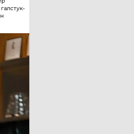
ер
галстук-
ен