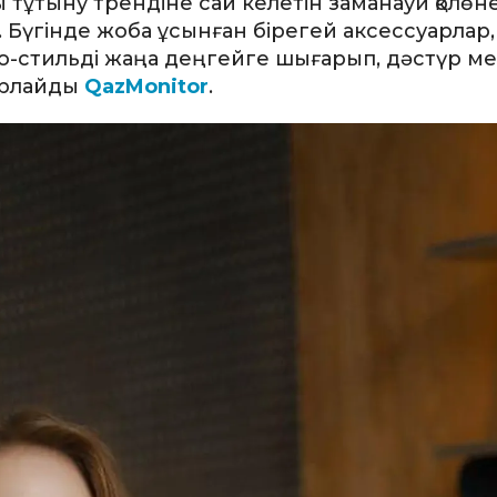
лы тұтыну трендіне сай келетін заманауи қолөн
Бүгінде жоба ұсынған бірегей аксессуарлар, 
но-стильді жаңа деңгейге шығарып, дәстүр м
арлайды
QazMonitor
.