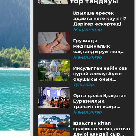
Редактор таңдауы
Қызылша ересек
адамға неге қауіпті?
Дәрігер ескертеді
Жаңалықтар
Грузияда
медициналық
сақтандыруы жоқ
туристерге айыппұл
Жаңалықтар
салынуы мүмкін
Инсульттен кейін сөз
құрай алмау: Ауыл
оқушысы оның
шешімін тапты
Тұлғалар
Орта дәліз: Қазақстан
Еуразиялық
транзиттің жаңа
бағытын қалай салып
Жаңалықтар
жатыр
Қазақстан кітап
графикасының алтын
дәуірі қандай сыр