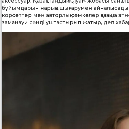
аксессуар. Қазақстандық «Qiyal» жобасы сана
бұйымдарын нарыққа шығарумен айналысады. 
корсеттер мен авторлық сөмкелер қазақша эт
заманауи сәнді ұштастырып жатыр, деп хаб