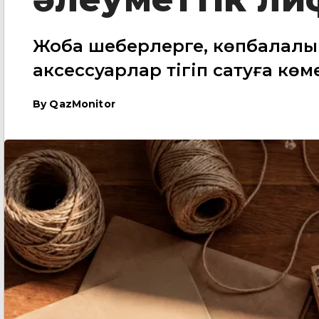
Жоба шеберлерге, көпбалалы 
аксессуарлар тігіп сатуға көм
By
QazMonitor