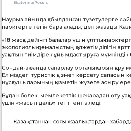
Ekaterina/Pexels
Наурыз айында қабылданған түзетулерге сәйке
парктерге тегін бара алады, деп жазады Ка
«18 жасқа дейінгі балалар үшін ұлттық парктер
экологиялық демалыстың қолжетімділігін арт
уақытын тиімдірек ұйымдастыруға мүмкіндік 
Сондай-ақ заңда сапарлау орталықтарын құру
Еліміздегі туристік қызмет көрсету сапасын
нұсқаушыларының қызметін жүзеге асыру ере
Бұдан бөлек, мемлекеттік шекарадан өту уақы
үшін «жасыл дәліз» тетігі енгізіледі.
Қазақстаннан соңғы жаңалықтардан хабард