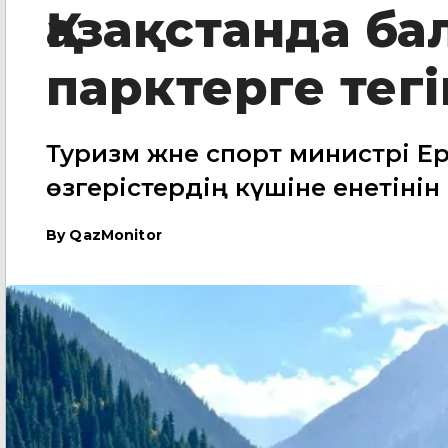
Қазақстанда б
парктерге тегі
Туризм және спорт министрі 
өзгерістердің күшіне енетінін
By
QazMonitor