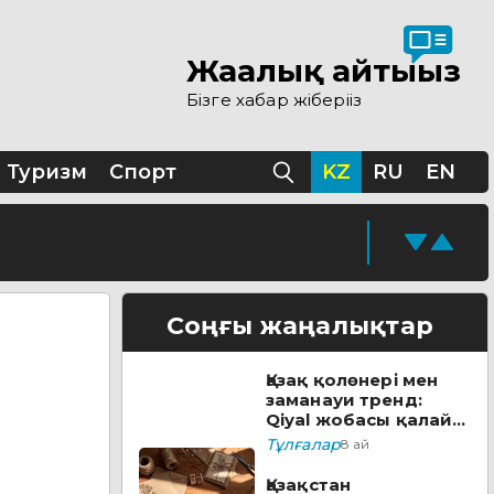
Жаңалық айтыңыз
 ашылды
Бізге хабар жіберіңіз
ы
Туризм
Спорт
KZ
RU
EN
қолжазбасы табылды
кезеңі жүріп жатыр
Соңғы жаңалықтар
Қазақ қолөнері мен
ске қосады
заманауи тренд:
Qiyal жобасы қалай
әлеуметтік лифтке
Тұлғалар
8 ай
айналды?
уға болады
Қазақстан