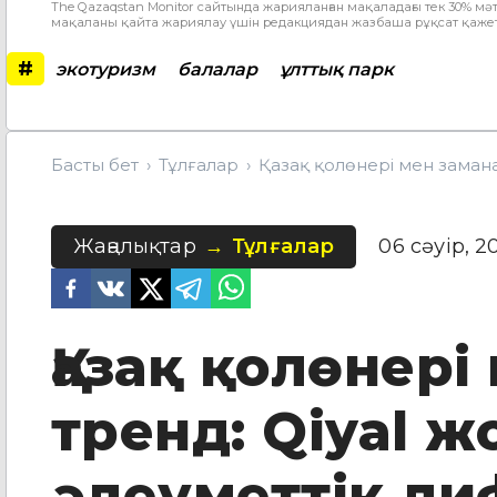
The Qazaqstan Monitor сайтында жарияланған мақаладағы тек 30% мәт
мақаланы қайта жариялау үшін редакциядан жазбаша рұқсат қажет
#
экотуризм
балалар
ұлттық парк
Басты бет
Тұлғалар
Қазақ қолөнері мен замана
Жаңалықтар
Тұлғалар
06 сәуір, 2
Қазақ қолөнері
тренд: Qiyal 
әлеуметтік ли