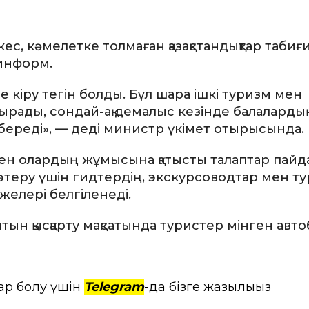
с, кәмелетке толмаған қазақстандықтар табиғ
зинформ.
ге кіру тегін болды. Бұл шара ішкі туризм мен
тырады, сондай-ақ демалыс кезінде балаларды
береді», — деді министр үкімет отырысында.
 мен олардың жұмысына қатысты талаптар пайд
 көтеру үшін гидтердің, экскурсоводтар мен т
желері белгіленеді.
тын қысқарту мақсатында туристер мінген авт
ар болу үшін
Telegram
-да бізге жазылыңыз