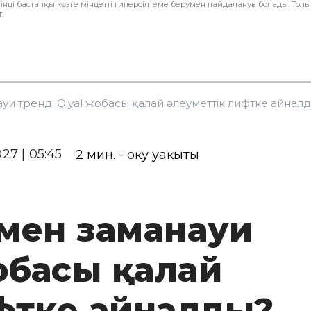
інді бастапқы көзге міндетті гиперсілтеме берумен пайдалануға болады. Тол
.
уи тренд: Qiyal жобасы қалай әлеуметтік лифтке айнал
027 | 05:45
2
мин. - оқу уақыты
 мен заманауи
жобасы қалай
фтке айналды?