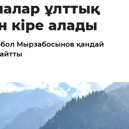
алалар ұлттық
н кіре алады
Ербол Мырзабосынов қандай
 айтты