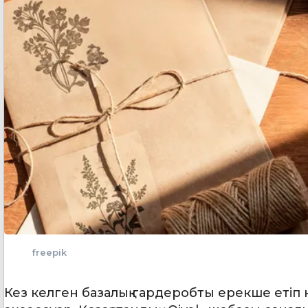
freepik
Кез келген базалық гардеробты ерекше етіп к