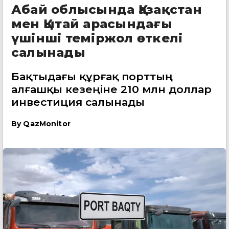
Абай облысында Қазақстан
мен Қытай арасындағы
үшінші теміржол өткелі
салынады
Бақтыдағы құрғақ порттың
алғашқы кезеңіне 210 млн доллар
инвестиция салынады
By
QazMonitor