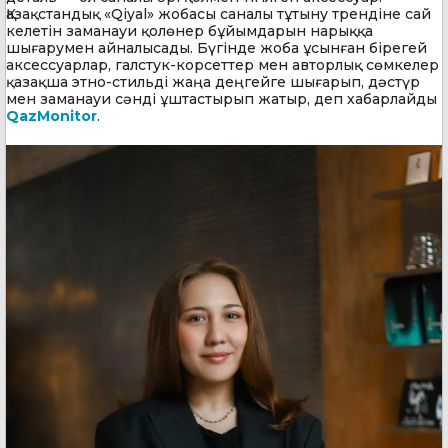
Қазақстандық «Qiyal» жобасы саналы тұтыну трендіне сай
келетін заманауи қолөнер бұйымдарын нарыққа
шығарумен айналысады. Бүгінде жоба ұсынған бірегей
аксессуарлар, галстук-корсеттер мен авторлық сөмкелер
қазақша этно-стильді жаңа деңгейге шығарып, дәстүр
мен заманауи сәнді ұштастырып жатыр, деп хабарлайды
QazMonitor
.