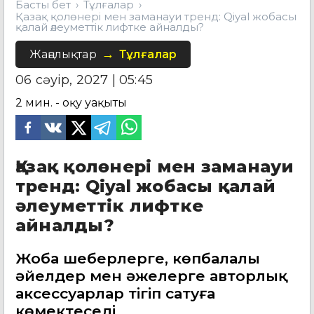
Басты бет
Тұлғалар
Қазақ қолөнері мен заманауи тренд: Qiyal жобасы
қалай әлеуметтік лифтке айналды?
Жаңалықтар
Тұлғалар
06 сәуір, 2027 | 05:45
2
мин. - оқу уақыты
Қазақ қолөнері мен заманауи
тренд: Qiyal жобасы қалай
әлеуметтік лифтке
айналды?
Жоба шеберлерге, көпбалалы
әйелдер мен әжелерге авторлық
аксессуарлар тігіп сатуға
көмектеседі