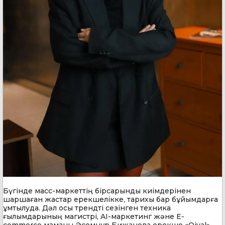
Бүгінде масс-маркеттің бірсарынды киімдерінен
шаршаған жастар ерекшелікке, тарихы бар бұйымдарға
ұмтылуда. Дәл осы трендті сезінген техника
ғылымдарының магистрі, AI-маркетинг және E-
commerce маманы Әсемнұр Бижанова ерекше «Qiyal»