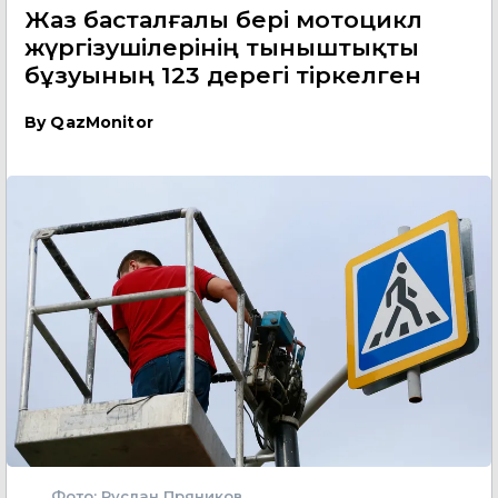
Жаз басталғалы бері мотоцикл
жүргізушілерінің тыныштықты
бұзуының 123 дерегі тіркелген
By
QazMonitor
Фото: Руслан Пряников