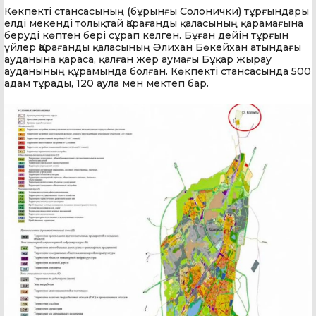
Көкпекті стансасының (бұрынғы Солонички) тұрғындары
елді мекенді толықтай Қарағанды қаласының қарамағына
беруді көптен бері сұрап келген. Бұған дейін тұрғын
үйлер Қарағанды қаласының Әлихан Бөкейхан атындағы
ауданына қараса, қалған жер аумағы Бұқар жырау
ауданының құрамында болған. Көкпекті стансасында 500
адам тұрады, 120 аула мен мектеп бар.