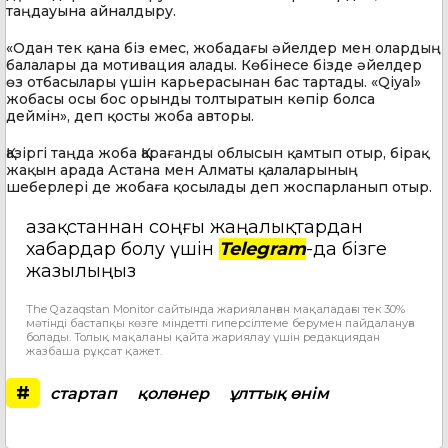
таңдауына айналдыру.
«Одан тек қана біз емес, жобадағы әйелдер мен олардың
балалары да мотивация алады. Көбінесе бізде әйелдер
өз отбасылары үшін карьерасынан бас тартады. «Qiyal»
жобасы осы бос орынды толтыратын көпір болса
деймін», деп қосты жоба авторы.
Қазіргі таңда жоба Қарағанды облысын қамтып отыр, бірақ
жақын арада Астана мен Алматы қалаларының
шеберлері де жобаға қосылады деп жоспарланып отыр.
Қазақстаннан соңғы жаңалықтардан
хабардар болу үшін
Telegram
-да бізге
жазылыңыз
The Qazaqstan Monitor сайтында жарияланған мақаладағы тек 30%
мәтінді бастапқы көзге міндетті гиперсілтеме берумен пайдалануға
болады. Толық мақаланы қайта жариялау үшін редакциядан
жазбаша рұқсат қажет.
#
стартап
қолөнер
ұлттық өнім