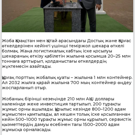
Жоба Қазақстан мен Қытай арасындағы Достық және Қорғас
өткелдерінен кейінгі үшінші теміржол шекара өткелі
болмақ. Жаңа логистикалық хабтың іске қосылуы
шекараның өткізу қабілетін жылына қосымша 20–25 млн
тоннаға арттырып, қолданыстағы өткелдердің
жүктемесін азайтады.
Құрғақ порттың жобалық қуаты – жылына 1 млн контейнер.
Ал 2032 жылға қарай жылына 700 мың контейнер өңдеу
жоспарланып отыр.
Жобаның бірінші кезеңінде 210 млн АҚШ доллары
көлемінде жеке инвестиция тартылып, 200 тұрақты
жұмыс орны ашылады. Құрылыс кезінде 800–1200 адам
жұмыспен қамтылады, ал кешен толық іске қосылғаннан
кейін 500–1000 тұрақты жұмыс орны құрылып, сервистік
қызметтердің дамуы есебінен тағы 1500–2000 адам
жұмысқа орналасады.