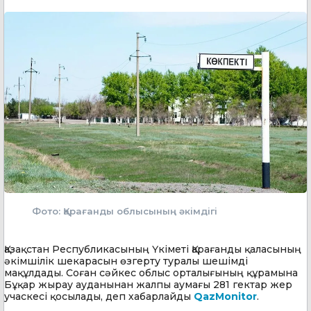
Фото: Қарағанды облысының әкімдігі
Қазақстан Республикасының Үкіметі Қарағанды қаласының
әкімшілік шекарасын өзгерту туралы шешімді
мақұлдады. Соған сәйкес облыс орталығының құрамына
Бұқар жырау ауданынан жалпы аумағы 281 гектар жер
учаскесі қосылады, деп хабарлайды
QazMonitor
.