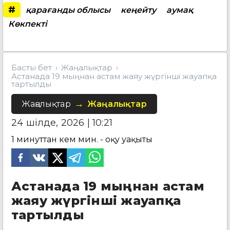
#
қарағанды облысы
кеңейту
аумақ
Көкпекті
Басты бет
Жаңалықтар
Астанада 19 мыңнан астам жаяу жүргінші жауапқа
тартылды
Жаңалықтар
Жаңалықтар
24 шілде, 2026 | 10:21
1 минуттан кем
мин. - оқу уақыты
Астанада 19 мыңнан астам
жаяу жүргінші жауапқа
тартылды