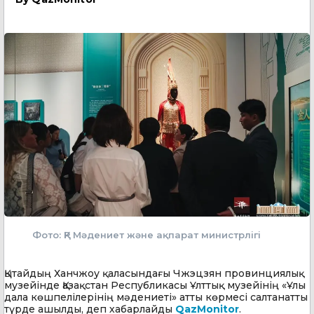
Фото: ҚР Мәдениет және ақпарат министрлігі
Қытайдың Ханчжоу қаласындағы Чжэцзян провинциялық
музейінде Қазақстан Республикасы Ұлттық музейінің «Ұлы
дала көшпелілерінің мәдениеті» атты көрмесі салтанатты
түрде ашылды, деп хабарлайды
QazMonitor
.