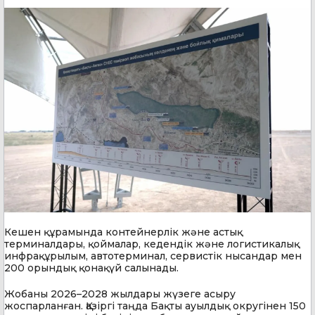
Кешен құрамында контейнерлік және астық
терминалдары, қоймалар, кедендік және логистикалық
инфрақұрылым, автотерминал, сервистік нысандар мен
200 орындық қонақүй салынады.
Жобаны 2026–2028 жылдары жүзеге асыру
жоспарланған. Қазіргі таңда Бақты ауылдық округінен 150