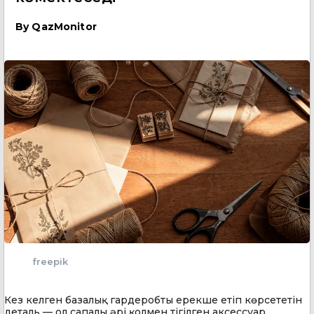
By
QazMonitor
freepik
Кез келген базалық гардеробты ерекше етіп көрсететін
деталь — ол сапалы әрі қолмен тігілген аксессуар.