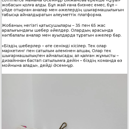
жобасын қолға алды. Бұл жай ғана бизнес емес, бұл –
үйде отырған аналар мен әжелердің шығармашылығын
табысқа айналдыратын әлеуметтік платформа.
Жобаның негізгі қатысушылары – 35 пен 65 жас
аралығындағы шебер әйелдер. Олардың арасында
көпбалалы аналар мен ауылдарда тұратын әжелер бар.
«Біздің шеберлер – өте сенімді кісілер. Тек олар
маркетинг пен сатылым әлемінен алшақ. Олар тек
шығармашылықпен айналысады, ал қалған жұмысты –
дизайннан бастап сатылымға дейін – біздің команда өз
мойнына алады», дейді Әсемнұр.