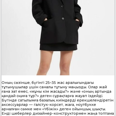
Оның сөзінше, бүгінгі 25–35 жас аралығындағы
тұтынушылар үшін саналы тұтыну маңызды. Олар жай
ғана зат емес, «мұны кім жасады?» және «оның артында
қандай оқиға тұр?» деген сұрақтарға жауап іздейді.
Бүгінде сатылымға базалық киімдерді ерекшелендіретін
аксессуарлар — галстук-корсет, жаға, ноутбукке
арналған сөмке мен «Үбіжік» деген ойыншық шықты.
Енді шеберлер дизайнер-конструктормен жаңа топтама