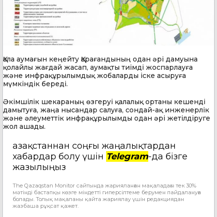
Қала аумағын кеңейту Қарағандының одан әрі дамуына
қолайлы жағдай жасап, аумақты тиімді жоспарлауға
және инфрақұрылымдық жобаларды іске асыруға
мүмкіндік береді.
Әкімшілік шекараның өзгеруі қалалық ортаны кешенді
дамытуға, жаңа нысандар салуға, сондай-ақ инженерлік
және әлеуметтік инфрақұрылымды одан әрі жетілдіруге
жол ашады.
Қазақстаннан соңғы жаңалықтардан
хабардар болу үшін
Telegram
-да бізге
жазылыңыз
The Qazaqstan Monitor сайтында жарияланған мақаладағы тек 30%
мәтінді бастапқы көзге міндетті гиперсілтеме берумен пайдалануға
болады. Толық мақаланы қайта жариялау үшін редакциядан
жазбаша рұқсат қажет.