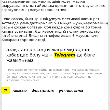
қазақ халқының тұрмыс-тіршілігіндегі жылқы
шаруашылығының айрықша орнын танытып, ауыл және
агротуризмнің әлеуетін паш етпек.
Еске салсақ, былтыр «BaiQymyz» фестивалі алғаш рет
Астанада ұйымдастырылып, 70 мыңға жуық көрерменнің
басын қосқан болатын. Сол кезде қонақтарға 30 тонна
қымыз ұсынылып, бұл көрсеткіш Қазақстан рекордтар
кітабына енді. Биылғы этнофестиваль 6 маусым күні
Қарқаралы төрінде өтеді.
Қазақстаннан соңғы жаңалықтардан
хабардар болу үшін
Telegram
-да бізге
жазылыңыз
The Qazaqstan Monitor сайтында жарияланған мақаладағы тек 30%
мәтінді бастапқы көзге міндетті гиперсілтеме берумен пайдалануға
болады. Толық мақаланы қайта жариялау үшін редакциядан
жазбаша рұқсат қажет.
#
қымыз
фестиваль
ұлттық өнім