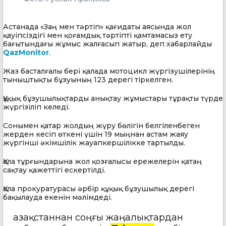
Астанада «Заң мен тәртіп» қағидаты аясында жол
қауіпсіздігі мен қоғамдық тәртіпті қамтамасыз ету
бағытындағы жұмыс жалғасып жатыр, деп хабарлайды
QazMonitor
.
Жаз басталғалы бері қалада мотоцикл жүргізушілерінің
тыныштықты бұзуының 123 дерегі тіркелген.
Құқық бұзушылықтарды анықтау жұмыстары тұрақты түрде
жүргізіліп келеді.
Сонымен қатар жолдың жүру бөлігін белгіленбеген
жерден кесіп өткені үшін 19 мыңнан астам жаяу
жүргінші әкімшілік жауапкершілікке тартылды.
Қала тұрғындарына жол қозғалысы ережелерін қатаң
сақтау қажеттігі ескертілді.
Қала прокуратурасы әрбір құқық бұзушылық дерегі
бақылауда екенін мәлімдеді.
Қазақстаннан соңғы жаңалықтардан