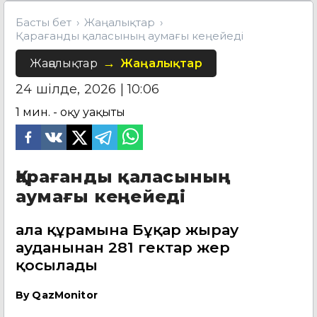
Басты бет
Жаңалықтар
Қарағанды қаласының аумағы кеңейеді
Жаңалықтар
Жаңалықтар
24 шілде, 2026 | 10:06
1
мин. - оқу уақыты
Қарағанды қаласының
аумағы кеңейеді
Қала құрамына Бұқар жырау
ауданынан 281 гектар жер
қосылады
By
QazMonitor