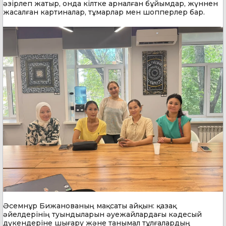
әзірлеп жатыр, онда кілтке арналған бұйымдар, жүннен
жасалған картиналар, тұмарлар мен шопперлер бар.
Әсемнұр Бижанованың мақсаты айқын: қазақ
әйелдерінің туындыларын әуежайлардағы кәдесый
дүкендеріне шығару және танымал тұлғалардың