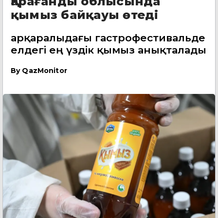
Қарағанды облысында
қымыз байқауы өтеді
Қарқаралыдағы гастрофестивальде
елдегі ең үздік қымыз анықталады
By
QazMonitor