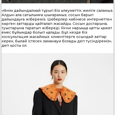
«Өнім дайындалмай тұрып біз әлеуметтік желіге саламыз.
Алдын ала сатылымға шығарамыз, сосын барып
дайындауға жібереміз. Шеберлер көбінесе интернеттен
көрген заттарды қайталап жасайды. Сосын достарына,
туыстарына таратып жібереді. Яғни нарыққа қатты қажет
емес бұйымдар болып қалады. Бұл кезде біз
консультация жасаймыз: клиенттерге осындай заттар
керек, былай істесек заманауи болады деп түсіндіреміз»,
деп қосты ол.