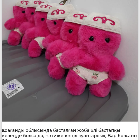
Қарағанды облысында басталған жоба әлі бастапқы
кезеңде болса да, нәтиже көңіл қуантарлық. Бар болғаны