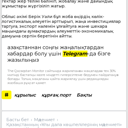
гектар жер телімі бөлініп, жобалау және дайындық
жұмыстары жүргізіліп жатыр.
Облыс әкімі Берік Уәли бұл жоба өңірдің көлік-
логистикалық әлеуетін арттырып, жаңа инвестициялар
тартуға, экспорт көлемін ұлғайтуға және шекара
маңындағы аумақтардың әлеуметтік-экономикалық
дамуына серпін беретінін айтты.
Қазақстаннан соңғы жаңалықтардан
хабардар болу үшін
Telegram
-да бізге
жазылыңыз
The Qazaqstan Monitor сайтында жарияланған мақаладағы тек 30%
мәтінді бастапқы көзге міндетті гиперсілтеме берумен пайдалануға
болады. Толық мақаланы қайта жариялау үшін редакциядан
жазбаша рұқсат қажет.
#
құрылыс
құрғақ порт
Бақты
Басты бет
Мәдениет
Қазақстанның «Ұлы дала көшпелілерінің мәдениеті»