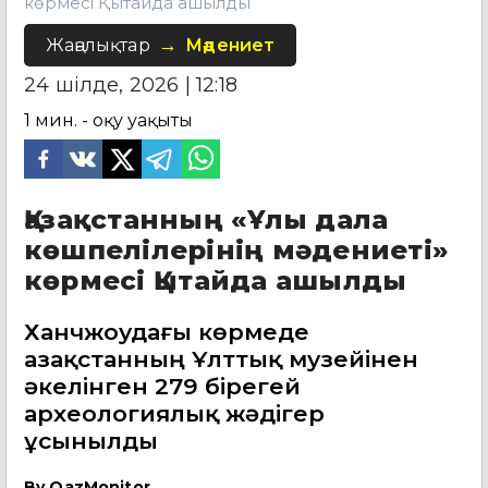
көрмесі Қытайда ашылды
Жаңалықтар
Мәдениет
24 шілде, 2026 | 12:18
1
мин. - оқу уақыты
Қазақстанның «Ұлы дала
көшпелілерінің мәдениеті»
көрмесі Қытайда ашылды
Ханчжоудағы көрмеде
Қазақстанның Ұлттық музейінен
әкелінген 279 бірегей
археологиялық жәдігер
ұсынылды
By
QazMonitor