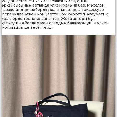
20-дан астам сатылым жасалғанымен, оның
әрқайсысының артында үлкен мағына бар. Мәселен,
қазақстандық шебердің қолынан шыққан аксессуар
Испанияда өткен концертте бой көрсетіп, әлеуметтік
желілерде трендке айналған. Жоба авторы бұл –
қатысушы әйелдер мен олардың балалары үшін үлкен
мотивация деп есептейді.