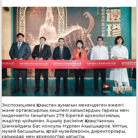
Экспозицияға Қазақстан аумағын мекендеген ежелгі
және ортағасырлық көшпелі халықтардың тарихы мен
мәдениетін танытатын 279 бірегей археологиялық
жәдігер қойылған. Ашылу рәсіміне Қазақстанның
Шанхайдағы Бас консулы Нұрлан Аққошқаров, Ұлттық
музей басшылығы, Қытай музейлерінің директорлары,
ғалымдар мен археологтар қатысты.