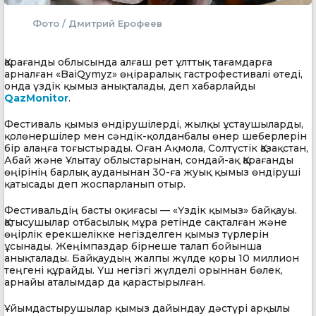
Фото / Дмитрий Ерофеев
Қарағанды облысында алғаш рет ұлттық тағамдарға
арналған «BaiQymyz» өңіраралық гастрофестивалі өтеді,
онда үздік қымыз анықталады, деп хабарлайды
QazMonitor
.
Фестиваль қымыз өндірушілерді, жылқы ұстаушыларды,
қолөнершілер мен сәндік-қолданбалы өнер шеберлерін
бір алаңға тоғыстырады. Оған Ақмола, Солтүстік Қазақстан,
Абай және Ұлытау облыстарынан, сондай-ақ Қарағанды
өңірінің барлық ауданынан 30-ға жуық қымыз өндіруші
қатысады деп жоспарланып отыр.
Фестивальдің басты оқиғасы — «Үздік қымыз» байқауы.
Қатысушылар отбасылық мұра ретінде сақталған және
өңірлік ерекшелікке негізделген қымыз түрлерін
ұсынады. Жеңімпаздар бірнеше талап бойынша
анықталады. Байқаудың жалпы жүлде қоры 10 миллион
теңгені құрайды. Үш негізгі жүлделі орыннан бөлек,
арнайы аталымдар да қарастырылған.
Ұйымдастырушылар қымыз дайындау дәстүрі арқылы