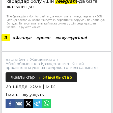
хабардар болу үшін
Telegram
-да бізге
жазылыңыз
The Qazaqstan Monitor сайтында жарияланған мақаладағы тек 30%
мәтінді бастапқы көзге міндетті гиперсілтеме берумен пайдалануға
болады. Толық мақаланы қайта жариялау үшін редакциядан
жазбаша рұқсат қажет.
#
айыппұл
ереже
жаяу жүргінші
Басты бет
Жаңалықтар
Абай облысында Қазақстан мен Қытай
арасындағы үшінші теміржол өткелі салынады
Жаңалықтар
Жаңалықтар
24 шілде, 2026 | 12:12
1
мин. - оқу уақыты