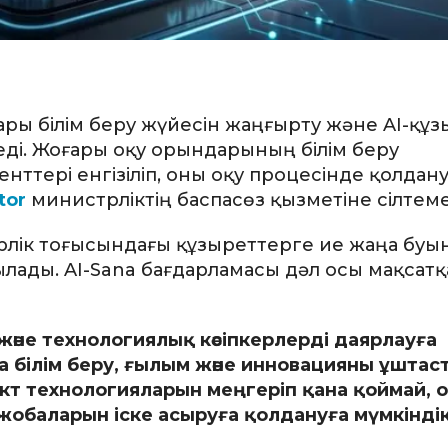
ары білім беру жүйесін жаңғырту және AI-құз
еді. Жоғары оқу орындарының білім беру
тері енгізіліп, оны оқу процесінде қолдану
tor
министрліктің баспасөз қызметіне сілтеме
рлік тоғысындағы құзыреттерге ие жаңа буы
ады. AI-Sana бағдарламасы дәл осы мақсатқ
және технологиялық кәсіпкерлерді даярлауға
а білім беру, ғылым және инновацияны ұштас
кт технологияларын меңгеріп қана қоймай, 
 жобаларын іске асыруға қолдануға мүмкіндік