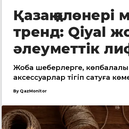
Қазақ қолөнері
тренд: Qiyal ж
әлеуметтік ли
Жоба шеберлерге, көпбалалы
аксессуарлар тігіп сатуға көм
By
QazMonitor