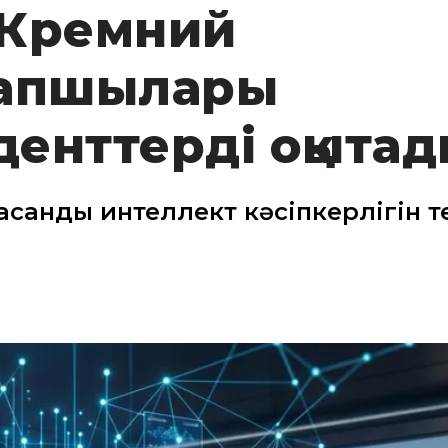
 Кремний
рапшылары
уденттерді оқыта
асанды интеллект кәсіпкерлігін т