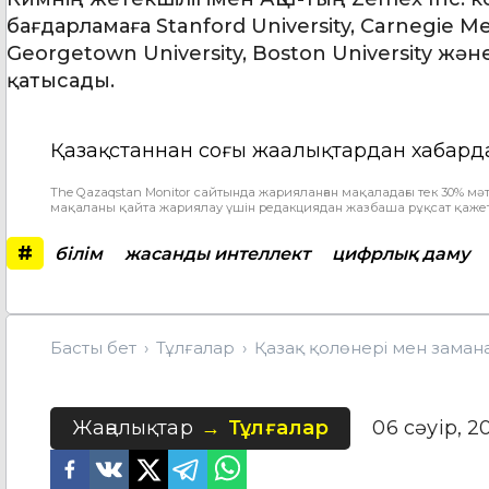
бағдарламаға Stanford University, Carnegie Mel
Georgetown University, Boston University ж
қатысады.
Қазақстаннан соңғы жаңалықтардан хабард
The Qazaqstan Monitor сайтында жарияланған мақаладағы тек 30% мәт
мақаланы қайта жариялау үшін редакциядан жазбаша рұқсат қажет
#
білім
жасанды интеллект
цифрлық даму
Басты бет
Тұлғалар
Қазақ қолөнері мен замана
Жаңалықтар
Тұлғалар
06 сәуір, 2