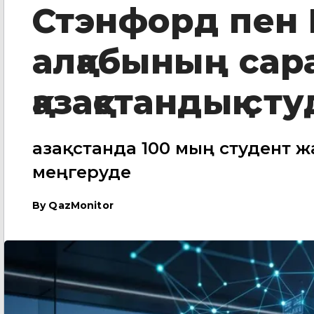
Стэнфорд пен
алқабының са
қазақстандық ст
Қазақстанда 100 мың студент ж
меңгеруде
By
QazMonitor