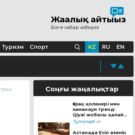
Жаңалық айтыңыз
 ашылды
Бізге хабар жіберіңіз
ы
Туризм
Спорт
KZ
RU
EN
қолжазбасы табылды
кезеңі жүріп жатыр
Соңғы жаңалықтар
ытады
Қазақ қолөнері мен
ске қосады
заманауи тренд:
Qiyal жобасы қалай
әлеуметтік лифтке
Тұлғалар
8 ай
айналды?
уға болады
Астанада Есіл өзенін