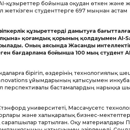
AI-құзыреттер бойынша оқудан өткен және 
л жеткізген студенттерге 697 мыңнан астам
әсіпкерлік құзыреттерді дамытуға бағытталға
халқына» қоғамдық қорының қолдауымен AI-S
ырылады. Оның аясында Жасанды интеллекті
леген бағдарлама бойынша 100 мың студент AI
аларға бірігіп, өздерінің технологиялық ше
Innovations ұйымдарының қатысуымен инкуб
ұл перспективалы бастамалардың нарыққа ш
 Стэнфорд университеті, Массачусетс технол
қорлары және халықаралық бизнес-мектептер
қ сарапшылар тартылған. Оқу материалдары 
компаниясының қатысуымен әзірленеді. Сонд