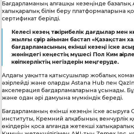
Бағдарламаның алғашқы кезеңінде базалық 
халықаралық білім беру платформаларына қо
сертификат берілді.
Келесі кезең тәжірибелік дағдылар мен к
жылғы сәуір айынан бастап «Қазақстан 
бағдарламасының екінші кезеңі іске ас
жөніндегі кеңестің мүшесі Пол Ким әзір
кәсіпкерліктің негіздерін меңгеруде.
Алдағы уақытта қатысушылар жобалық команд
әзірлейді және оларды Astana Hub пен Qaz
акселерация бағдарламаларына ұсынады. Б
және одан әрі дамуына мүмкіндік береді.
Бағдарламаның екінші кезеңін іске асыруға
институты, Кремний алқабының венчурлік 
өкілдерін қоса алғанда жетекші халықаралы
Кимнің жетекшілігімен АҚШ-тың Zemex Inc. 