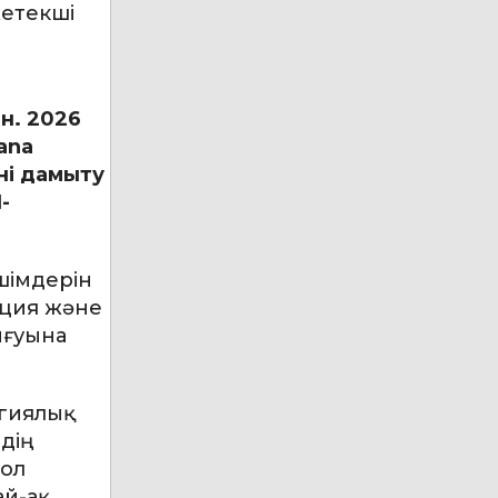
жетекші
н. 2026
ana
ні дамыту
-
шімдерін
ация және
ығуына
огиялық
дің
Пол
ай-ақ