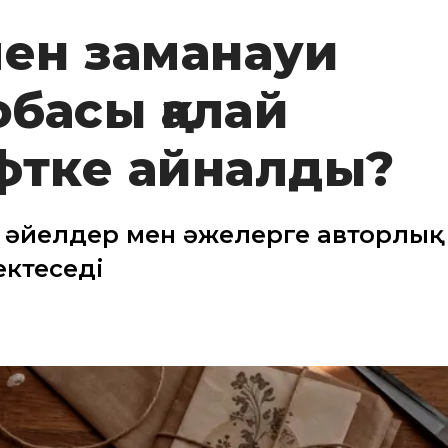
 мен заманауи
обасы қалай
фтке айналды?
 әйелдер мен әжелерге авторлық
ектеседі