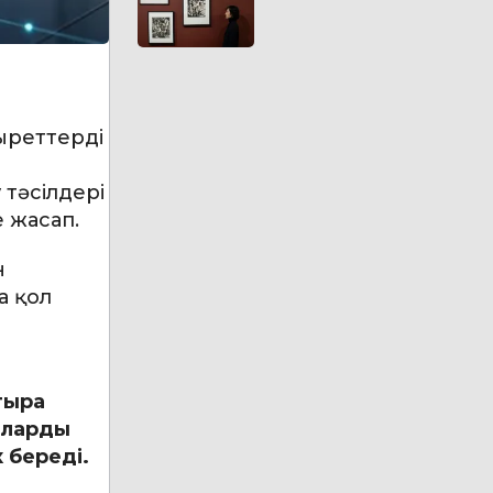
ыреттерді
 тәсілдері
 жасап.
н
а қол
тыра
оларды
 береді.