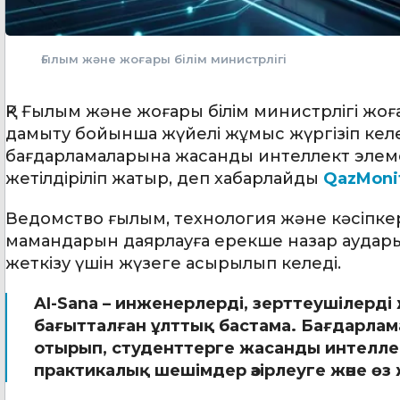
Ғылым және жоғары білім министрлігі
ҚР Ғылым және жоғары білім министрлігі жоғ
дамыту бойынша жүйелі жұмыс жүргізіп кел
бағдарламаларына жасанды интеллект элемент
жетілдіріліп жатыр, деп хабарлайды
QazMoni
Ведомство ғылым, технология және кәсіпке
мамандарын даярлауға ерекше назар аударыл
жеткізу үшін жүзеге асырылып келеді.
AI-Sana – инженерлерді, зерттеушілерді 
бағытталған ұлттық бастама. Бағдарлам
отырып, студенттерге жасанды интелле
практикалық шешімдер әзірлеуге және өз