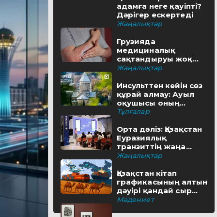
адамға неге қауіпті?
Дәрігер ескертеді
Жаңалықтар
Грузияда
медициналық
сақтандыруы жоқ
туристерге айыппұл
Жаңалықтар
салынуы мүмкін
Инсульттен кейін сөз
құрай алмау: Ауыл
оқушысы оның
шешімін тапты
Тұлғалар
Орта дәліз: Қазақстан
Еуразиялық
транзиттің жаңа
бағытын қалай салып
Жаңалықтар
жатыр
Қазақстан кітап
графикасының алтын
дәуірі қандай сыр
бүгіп жатыр?
Мәдениет