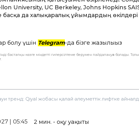
lon University, UC Berkeley, Johns Hopkins SAIS
әне басқа да халықаралық ұйымдардың өкілдері
ар болу үшін
Telegram
-да бізге жазылыңыз
інді бастапқы көзге міндетті гиперсілтеме берумен пайдалануға болады. Тол
.
уи тренд: Qiyal жобасы қалай әлеуметтік лифтке айнал
027 | 05:45
2
мин. - оқу уақыты