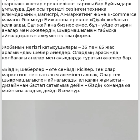
шаршаған жастар ерекшелікке, тарихы бар бұйымдарға
ұмтылуда. Дәл осы трендті сезінген техника
ғылымдарының магистрі, AI-маркетинг және E-commerce
маманы Әсемнұр Бижанова ерекше «Qiyal» жобасын
қолға алды. Бұл жай ғана бизнес емес, бұл – үйде отырған
аналар мен әжелердің шығармашылығын табысқа
айналдыратын әлеуметтік платформа.
Жобаның негізгі қатысушылары – 35 пен 65 жас
аралығындағы шебер әйелдер. Олардың арасында
көпбалалы аналар мен ауылдарда тұратын әжелер бар.
«Біздің шеберлер – өте сенімді кісілер. Тек олар
маркетинг пен сатылым әлемінен алшақ. Олар тек
шығармашылықпен айналысады, ал қалған жұмысты –
дизайннан бастап сатылымға дейін – біздің команда өз
мойнына алады», дейді Әсемнұр.