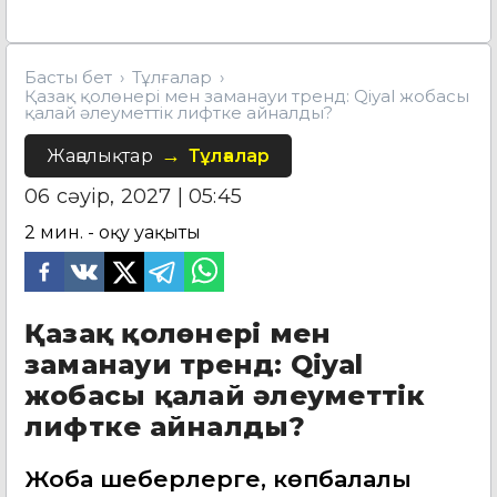
Басты бет
Тұлғалар
Қазақ қолөнері мен заманауи тренд: Qiyal жобасы
қалай әлеуметтік лифтке айналды?
Жаңалықтар
Тұлғалар
06 сәуір, 2027 | 05:45
2
мин. - оқу уақыты
Қазақ қолөнері мен
заманауи тренд: Qiyal
жобасы қалай әлеуметтік
лифтке айналды?
Жоба шеберлерге, көпбалалы