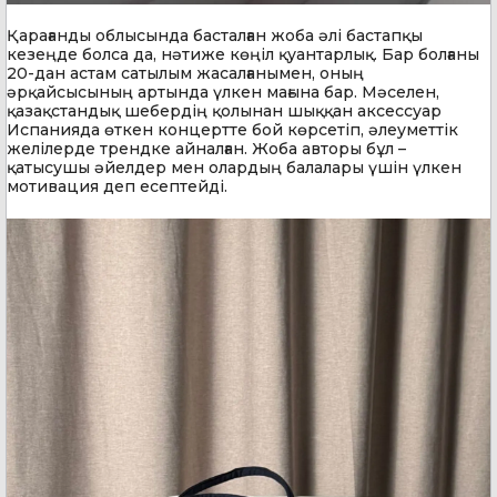
Қарағанды облысында басталған жоба әлі бастапқы
кезеңде болса да, нәтиже көңіл қуантарлық. Бар болғаны
20-дан астам сатылым жасалғанымен, оның
әрқайсысының артында үлкен мағына бар. Мәселен,
қазақстандық шебердің қолынан шыққан аксессуар
Испанияда өткен концертте бой көрсетіп, әлеуметтік
желілерде трендке айналған. Жоба авторы бұл –
қатысушы әйелдер мен олардың балалары үшін үлкен
мотивация деп есептейді.