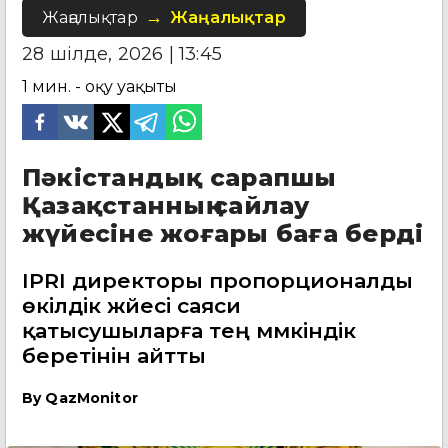
Жаңалықтар
Жаңалықтар
28 шілде, 2026 | 13:45
1
мин. - оқу уақыты
Пәкістандық сарапшы
Қазақстанның сайлау
жүйесіне жоғары баға берді
IPRI директоры пропорционалды
өкілдік жүйесі саяси
қатысушыларға тең мүмкіндік
беретінін айтты
By
QazMonitor