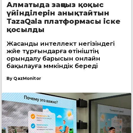
Алматыда заңсыз қоқыс
үйінділерін анықтайтын
TazaQala платформасы іске
қосылды
Жасанды интеллект негізіндегі
жүйе тұрғындарға өтініштің
орындалу барысын онлайн
бақылауға мүмкіндік береді
By
QazMonitor