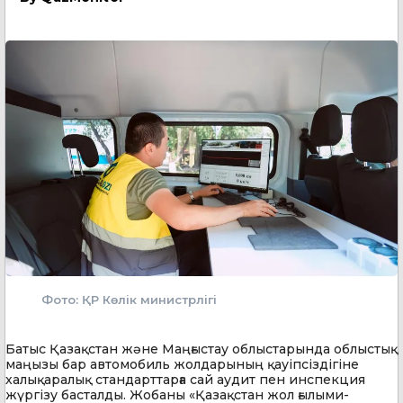
Фото: ҚР Көлік министрлігі
Батыс Қазақстан және Маңғыстау облыстарында облыстық
маңызы бар автомобиль жолдарының қауіпсіздігіне
халықаралық стандарттарға сай аудит пен инспекция
жүргізу басталды. Жобаны «Қазақстан жол ғылыми-