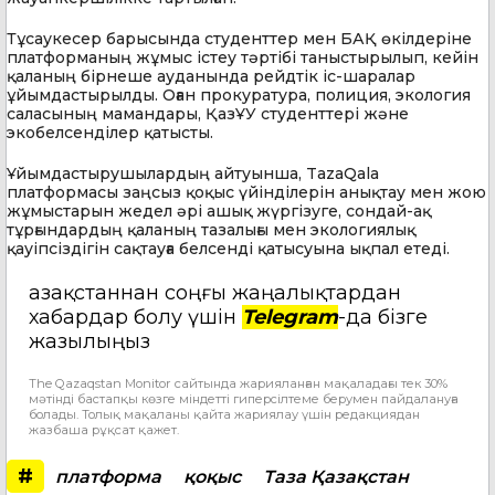
Тұсаукесер барысында студенттер мен БАҚ өкілдеріне
платформаның жұмыс істеу тәртібі таныстырылып, кейін
қаланың бірнеше ауданында рейдтік іс-шаралар
ұйымдастырылды. Оған прокуратура, полиция, экология
саласының мамандары, ҚазҰУ студенттері және
экобелсенділер қатысты.
Ұйымдастырушылардың айтуынша, TazaQala
платформасы заңсыз қоқыс үйінділерін анықтау мен жою
жұмыстарын жедел әрі ашық жүргізуге, сондай-ақ
тұрғындардың қаланың тазалығы мен экологиялық
қауіпсіздігін сақтауға белсенді қатысуына ықпал етеді.
Қазақстаннан соңғы жаңалықтардан
хабардар болу үшін
Telegram
-да бізге
жазылыңыз
The Qazaqstan Monitor сайтында жарияланған мақаладағы тек 30%
мәтінді бастапқы көзге міндетті гиперсілтеме берумен пайдалануға
болады. Толық мақаланы қайта жариялау үшін редакциядан
жазбаша рұқсат қажет.
#
платформа
қоқыс
Таза Қазақстан