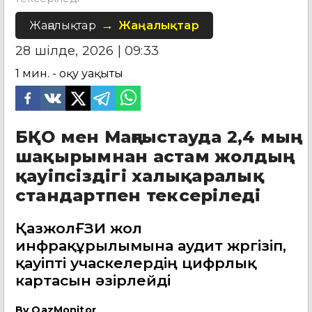
Жаңалықтар
Жаңалықтар
28 шілде, 2026 | 09:33
1
мин. - оқу уақыты
БҚО мен Маңғыстауда 2,4 мың
шақырымнан астам жолдың
қауіпсіздігі халықаралық
стандартпен тексеріледі
ҚазжолҒЗИ жол
инфрақұрылымына аудит жүргізіп,
қауіпті учаскелердің цифрлық
картасын әзірлейді
By
QazMonitor