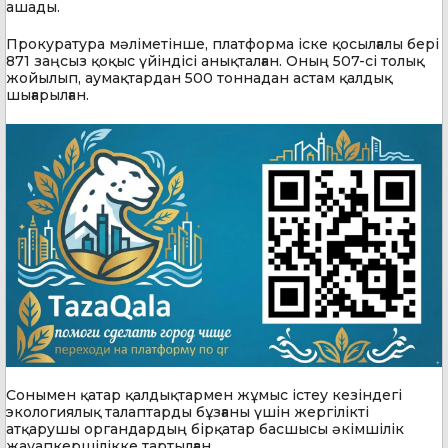
ашады.
Прокуратура мәліметінше, платформа іске қосылғалы бері
871 заңсыз қоқыс үйіндісі анықталған. Оның 507-сі толық
жойылып, аумақтардан 500 тоннадан астам қалдық
шығарылған.
Сонымен қатар қалдықтармен жұмыс істеу кезіндегі
экологиялық талаптарды бұзғаны үшін жергілікті
атқарушы органдардың бірқатар басшысы әкімшілік
жауапкершілікке тартылған.