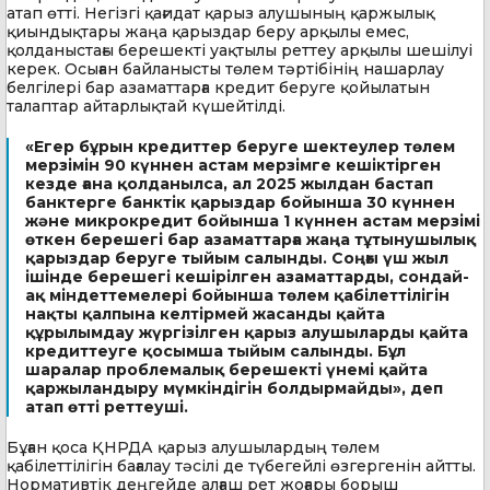
атап өтті. Негізгі қағидат қарыз алушының қаржылық
қиындықтары жаңа қарыздар беру арқылы емес,
қолданыстағы берешекті уақтылы реттеу арқылы шешілуі
керек. Осыған байланысты төлем тәртібінің нашарлау
белгілері бар азаматтарға кредит беруге қойылатын
талаптар айтарлықтай күшейтілді.
«Егер бұрын кредиттер беруге шектеулер төлем
мерзімін 90 күннен астам мерзімге кешіктірген
кезде ғана қолданылса, ал 2025 жылдан бастап
банктерге банктік қарыздар бойынша 30 күннен
және микрокредит бойынша 1 күннен астам мерзімі
өткен берешегі бар азаматтарға жаңа тұтынушылық
қарыздар беруге тыйым салынды. Соңғы үш жыл
ішінде берешегі кешірілген азаматтарды, сондай-
ақ міндеттемелері бойынша төлем қабілеттілігін
нақты қалпына келтірмей жасанды қайта
құрылымдау жүргізілген қарыз алушыларды қайта
кредиттеуге қосымша тыйым салынды. Бұл
шаралар проблемалық берешекті үнемі қайта
қаржыландыру мүмкіндігін болдырмайды», деп
атап өтті реттеуші.
Бұған қоса ҚНРДА қарыз алушылардың төлем
қабілеттілігін бағалау тәсілі де түбегейлі өзгергенін айтты.
Нормативтік деңгейде алғаш рет жоғары борыш