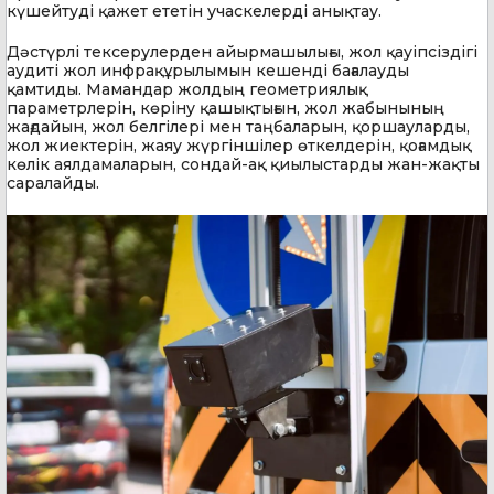
күшейтуді қажет ететін учаскелерді анықтау.
Дәстүрлі тексерулерден айырмашылығы, жол қауіпсіздігі
аудиті жол инфрақұрылымын кешенді бағалауды
қамтиды. Мамандар жолдың геометриялық
параметрлерін, көріну қашықтығын, жол жабынының
жағдайын, жол белгілері мен таңбаларын, қоршауларды,
жол жиектерін, жаяу жүргіншілер өткелдерін, қоғамдық
көлік аялдамаларын, сондай-ақ қиылыстарды жан-жақты
саралайды.