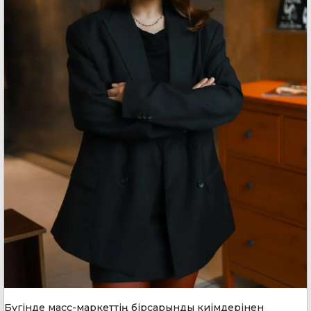
Бүгінде масс-маркеттің бірсарынды киімдерінен