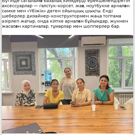
Бүгінде сатылымға базалық киімдерді ерекшелендіретін
аксессуарлар — галстук-корсет, жаға, ноутбукке арналған
сөмке мен «Үбіжік» деген ойыншық шықты. Енді
шеберлер дизайнер-конструктормен жаңа топтама
әзірлеп жатыр, онда кілтке арналған бұйымдар, жүннен
жасалған картиналар, тұмарлар мен шопперлер бар.