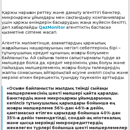
Қаржы нарығын реттеу және дамыту агенттігі банктер,
микроқаржы ұйымдары мен сақтандыру компаниялары
үшін қаржы өнімдерін басқарудың жаңа жүйесін бекітті,
деп хабарлайды
QazMonitor
агенттіктің баспасөз
қызметіне сілтеме жасап.
Агенттік мәліметінше, азаматтардың қаржылық
жағдайының нашарлауының негізгі себептерінің бірі –
тұтынушылық кредит құнының жоғары болуымен
байланысты. Ай сайынғы төлем салыстырмалы түрде аз
мөлшерде болса да, кредит мерзімінің ұзақ болуы және
пайыздық мөлшерлеменің жоғары болуы төлемдердің
жалпы сомасының айтарлықтай өсуіне әкеліп соқты және
мерзімі өткен берешектің туындау тәуекелін арттырды.
«Осыған байланысты жылдық тиімді сыйақы
мөлшерлемесінің шекті мөлшері қайта қаралды.
Банктердің және микроқаржы ұйымдарының
кепілсіз тұтынушылық қарыздары бойынша ең
жоғары мөлшерлеме 56%-дан 46%-ға дейін,
қамтамасыз етілген қарыздар бойынша 40%-дан
35%-ға дейін төмендетілді, сондай-ақ ипотекалық
және қысқа мерзімді микрокредиттердің
жекелеген түрлері бойынша шекті мөлшерлемелер