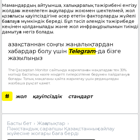
Мамандардың айтуынша, халықаралық тәжірибені енгізу
жолдағы жекелеген ақауларды жоюмен шектелмей, жол
қозғалысы қауіпсіздігіне әсер ететін факторларды жүйелі
бағалауға мүмкіндік береді. Бұл тәсіл әлемдік тәжірибеде
кеңінен қолданылады және жол инфрақұрылымын тиімді
дамытуға негіз болады.
Қазақстаннан соңғы жаңалықтардан
хабардар болу үшін
Telegram
-да бізге
жазылыңыз
The Qazaqstan Monitor сайтында жарияланған мақаладағы тек 30%
мәтінді бастапқы көзге міндетті гиперсілтеме берумен пайдалануға
болады. Толық мақаланы қайта жариялау үшін редакциядан
жазбаша рұқсат қажет.
#
жол
қауіпсіздік
стандарт
Басты бет
Жаңалықтар
Пәкістандық сарапшы Қазақстанның сайлау
жүйесіне жоғары баға берді