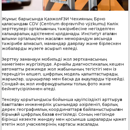
Жұмыс барысында ҚазжолҒЗИ Чехияның Брно
қаласындағы CDV (Centrum dopravního výzkumu) Көлік
зерттеулері орталығының тәжірибесіне негізделген
халықаралық әдістемені қолданады. Институт аталған
ғылыми орталықпен жасалған меморандум аясында
тәжірибе алмасып, мамандар даярлау және бірлескен
жобаларды жүзеге асырып келеді.
Зерттеу заманауи мобильді жол зертханасының
көмегімен жүргізілуде. Арнайы диагностикалық кешен
автоматты режимде жол жабынының тегістігі мен із
тереңдігін өлшеп, цифрлық модель қалыптастырады,
жарықтар, шұңқырлар мен басқа да ақауларды тіркейді.
Сондай-ақ жол инфрақұрылымы толық фото және
бейнетүсірілімнен өтеді.
Тексеру қорытындысы бойынша қауіпсіздікті арттыруға
бағытталған инженерлік ұсынымдар әзірленіп, барлық
дерек географиялық координаттарға байланыстырылған
бірыңғай цифрлық базаға енгізіледі. Соның негізінде
бірінші кезекте жөндеу мен қосымша шараларды қажет
ететін жол учаскелерінің картасы жасалады.