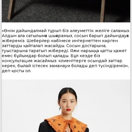
«Өнім дайындалмай тұрып біз әлеуметтік желіге саламыз.
Алдын ала сатылымға шығарамыз, сосын барып дайындауға
жібереміз. Шеберлер көбінесе интернеттен көрген
заттарды қайталап жасайды. Сосын достарына,
туыстарына таратып жібереді. Яғни нарыққа қатты қажет
емес бұйымдар болып қалады. Бұл кезде біз
консультация жасаймыз: клиенттерге осындай заттар
керек, былай істесек заманауи болады деп түсіндіреміз»,
деп қосты ол.