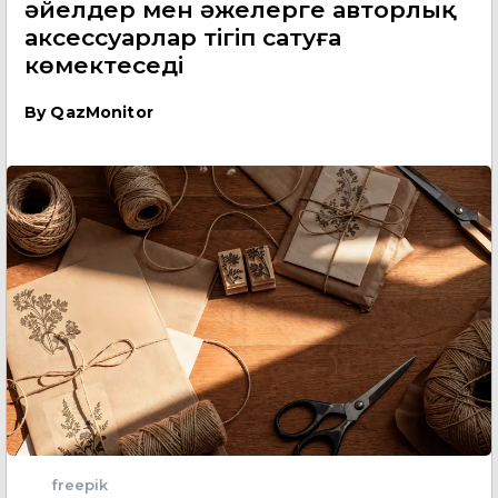
әйелдер мен әжелерге авторлық
аксессуарлар тігіп сатуға
көмектеседі
By
QazMonitor
freepik