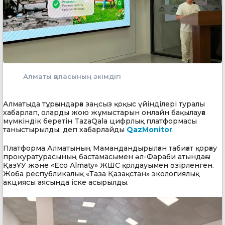
Алматы қаласының әкімдігі
Алматыда тұрғындарға заңсыз қоқыс үйінділері туралы
хабарлап, оларды жою жұмыстарын онлайн бақылауға
мүмкіндік беретін TazaQala цифрлық платформасы
таныстырылды, деп хабарлайды
QazMonitor
.
Платформа Алматының Мамандандырылған табиғат қорғау
прокуратурасының бастамасымен әл-Фараби атындағы
ҚазҰУ және «Eco Almaty» ЖШС қолдауымен әзірленген.
Жоба республикалық «Таза Қазақстан» экологиялық
акциясы аясында іске асырылды.