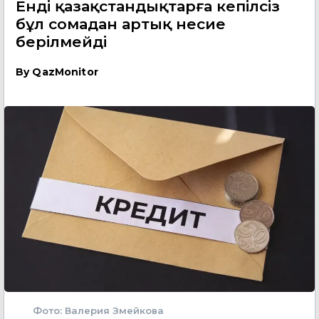
Енді қазақстандықтарға кепілсіз
бұл сомадан артық несие
берілмейді
By
QazMonitor
Фото: Валерия Змейкова