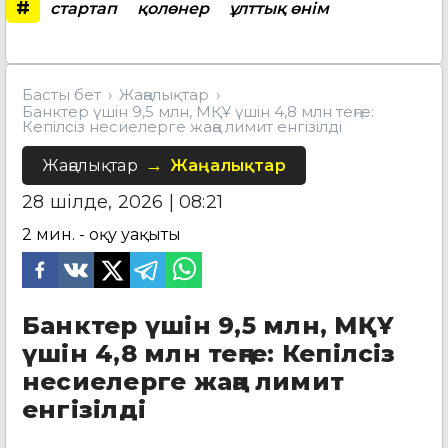
#
стартап
қолөнер
ұлттық өнім
Басты бет
Жаңалықтар
Банктер үшін 9,5 млн, МҚҰ үшін 4,8 млн теңге:
Кепілсіз несиелерге жаңа лимит енгізілді
Жаңалықтар
Жаңалықтар
28 шілде, 2026 | 08:21
2
мин. - оқу уақыты
Банктер үшін 9,5 млн, МҚҰ
үшін 4,8 млн теңге: Кепілсіз
несиелерге жаңа лимит
енгізілді