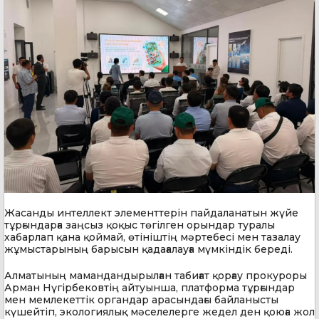
Жасанды интеллект элементтерін пайдаланатын жүйе
тұрғындарға заңсыз қоқыс төгілген орындар туралы
хабарлап қана қоймай, өтініштің мәртебесі мен тазалау
жұмыстарының барысын қадағалауға мүмкіндік береді.
Алматының мамандандырылған табиғат қорғау прокуроры
Арман Нүгірбековтің айтуынша, платформа тұрғындар
мен мемлекеттік органдар арасындағы байланысты
күшейтіп, экологиялық мәселелерге жедел ден қоюға жол