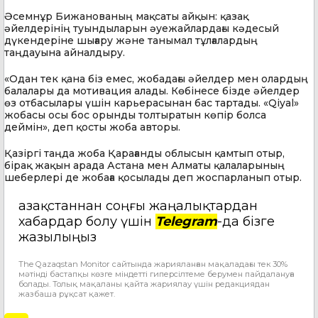
Әсемнұр Бижанованың мақсаты айқын: қазақ
әйелдерінің туындыларын әуежайлардағы кәдесый
дүкендеріне шығару және танымал тұлғалардың
таңдауына айналдыру.
«Одан тек қана біз емес, жобадағы әйелдер мен олардың
балалары да мотивация алады. Көбінесе бізде әйелдер
өз отбасылары үшін карьерасынан бас тартады. «Qiyal»
жобасы осы бос орынды толтыратын көпір болса
деймін», деп қосты жоба авторы.
Қазіргі таңда жоба Қарағанды облысын қамтып отыр,
бірақ жақын арада Астана мен Алматы қалаларының
шеберлері де жобаға қосылады деп жоспарланып отыр.
Қазақстаннан соңғы жаңалықтардан
хабардар болу үшін
Telegram
-да бізге
жазылыңыз
The Qazaqstan Monitor сайтында жарияланған мақаладағы тек 30%
мәтінді бастапқы көзге міндетті гиперсілтеме берумен пайдалануға
болады. Толық мақаланы қайта жариялау үшін редакциядан
жазбаша рұқсат қажет.