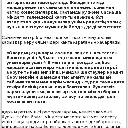
айтарлықтай төмендетілді. Жылдық тиімді
мөлшерлеме тек сыйақыны ғана емес, сонымен
қатар комиссияларды, сақтандыру және басқа да
міндетті төлемдерді қамтитындықтан, бұл
өзгерістер қарыз алушылар үшін кредиттің толық
құнын шектеуге мүмкіндік берді», деді агенттікте.
Сонымен қатар бір мезгілде кепілсіз тұтынушылық
қарыздар беру өлшемдері қайта қаралғанын хабарлады.
«Олардың ең жоғары мөлшері заңмен шектелген –
банктер үшін 9,5 млн теңге және микроқаржы
ұйымдары үшін 4,8 млн теңге, сондай-ақ бес
жылдан асатын мерзімдегі кепілсіз кредиттерді
беруге тыйым енгізілді. Мұндай шектеулер кредит
беру мерзімін шамадан тыс ұлғайту арқылы ай
сайынғы төлем мөлшерін жасанды түрде төмендету
тәжірибесінің алдын алуға бағытталған, бұл сөзсіз
қарыз алушының жалпы артық төлемі мен борыш
жүктемесінің айтарлықтай өсуіне әкеледі», деп
қосты агенттікте.
Қаржы реттеушісі реформалардың келесі элементі
бұрын пайда болған міндеттемелерге қызмет көрсету
үшін жаңа кредиттер пайдаланылған кезде «борыштық
спиралдың» пайда болуына жол бермеуге бағытталғанын