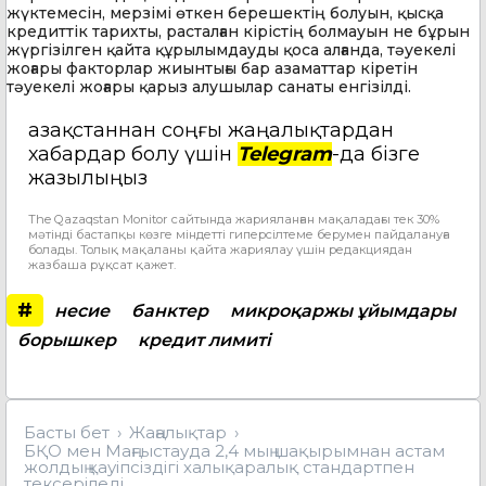
жүктемесін, мерзімі өткен берешектің болуын, қысқа
кредиттік тарихты, расталған кірістің болмауын не бұрын
жүргізілген қайта құрылымдауды қоса алғанда, тәуекелі
жоғары факторлар жиынтығы бар азаматтар кіретін
тәуекелі жоғары қарыз алушылар санаты енгізілді.
Қазақстаннан соңғы жаңалықтардан
хабардар болу үшін
Telegram
-да бізге
жазылыңыз
The Qazaqstan Monitor сайтында жарияланған мақаладағы тек 30%
мәтінді бастапқы көзге міндетті гиперсілтеме берумен пайдалануға
болады. Толық мақаланы қайта жариялау үшін редакциядан
жазбаша рұқсат қажет.
#
несие
банктер
микроқаржы ұйымдары
борышкер
кредит лимиті
Басты бет
Жаңалықтар
БҚО мен Маңғыстауда 2,4 мың шақырымнан астам
жолдың қауіпсіздігі халықаралық стандартпен
тексеріледі