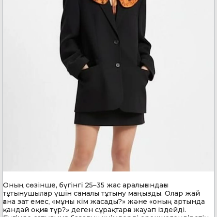
Оның сөзінше, бүгінгі 25–35 жас аралығындағы
тұтынушылар үшін саналы тұтыну маңызды. Олар жай
ғана зат емес, «мұны кім жасады?» және «оның артында
қандай оқиға тұр?» деген сұрақтарға жауап іздейді.