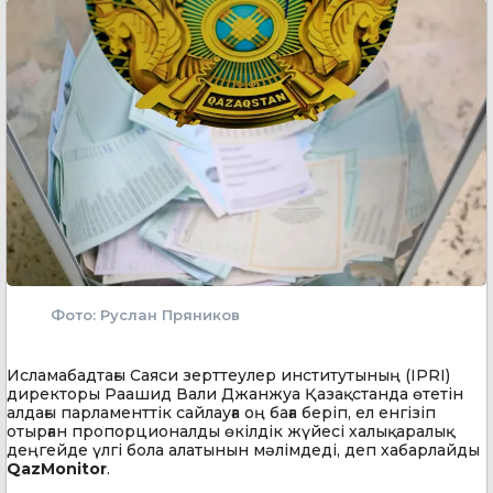
Фото: Руслан Пряников
Исламабадтағы Саяси зерттеулер институтының (IPRI)
директоры Раашид Вали Джанжуа Қазақстанда өтетін
алдағы парламенттік сайлауға оң баға беріп, ел енгізіп
отырған пропорционалды өкілдік жүйесі халықаралық
деңгейде үлгі бола алатынын мәлімдеді, деп хабарлайды
QazMonitor
.