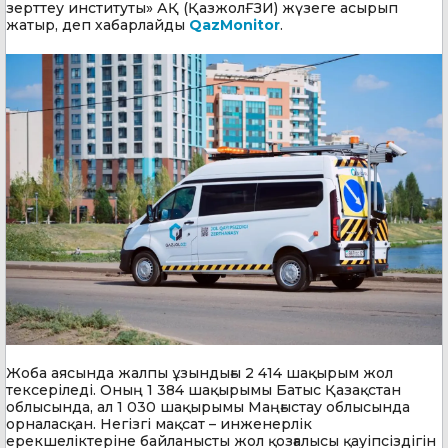
зерттеу институты» АҚ (ҚазжолҒЗИ) жүзеге асырып
жатыр, деп хабарлайды
QazMonitor
.
Жоба аясында жалпы ұзындығы 2 414 шақырым жол
тексеріледі. Оның 1 384 шақырымы Батыс Қазақстан
облысында, ал 1 030 шақырымы Маңғыстау облысында
орналасқан. Негізгі мақсат – инженерлік
ерекшеліктеріне байланысты жол қозғалысы қауіпсіздігін