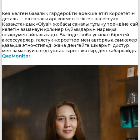
Кез келген базалық гардеробты ерекше етіп көрсететін
деталь — ол сапалы әрі қолмен тігілген аксессуар.
Қазақстандық «Qiyal» жобасы саналы тұтыну трендіне сай
келетін заманауи қолөнер бұйымдарын нарыққа
шығарумен айналысады. Бүгінде жоба ұсынған бірегей
аксессуарлар, галстук-корсеттер мен авторлық сөмкелер
қазақша этно-стильді жаңа деңгейге шығарып, дәстүр
мен заманауи сәнді ұштастырып жатыр, деп хабарлайды
QazMonitor
.