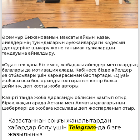
Әсемнұр Бижанованың мақсаты айқын: қазақ
әйелдерінің туындыларын әуежайлардағы кәдесый
дүкендеріне шығару және танымал тұлғалардың
таңдауына айналдыру.
«Одан тек қана біз емес, жобадағы әйелдер мен олардың
балалары да мотивация алады. Көбінесе бізде әйелдер
өз отбасылары үшін карьерасынан бас тартады. «Qiyal»
жобасы осы бос орынды толтыратын көпір болса
деймін», деп қосты жоба авторы.
Қазіргі таңда жоба Қарағанды облысын қамтып отыр,
бірақ жақын арада Астана мен Алматы қалаларының
шеберлері де жобаға қосылады деп жоспарланып отыр.
Қазақстаннан соңғы жаңалықтардан
хабардар болу үшін
Telegram
-да бізге
жазылыңыз