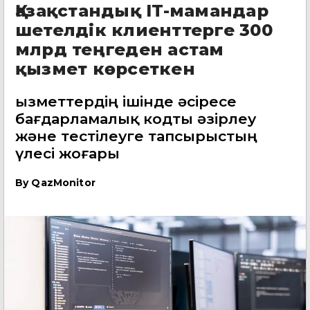
Қазақстандық IT-мамандар
шетелдік клиенттерге 300
млрд теңгеден астам
қызмет көрсеткен
Қызметтердің ішінде әсіресе
бағдарламалық кодты әзірлеу
және тестілеуге тапсырыстың
үлесі жоғары
By
QazMonitor