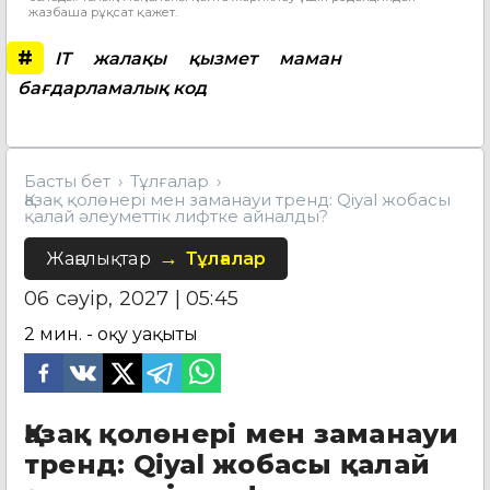
жазбаша рұқсат қажет.
#
IT
жалақы
қызмет
маман
бағдарламалық код
Басты бет
Тұлғалар
Қазақ қолөнері мен заманауи тренд: Qiyal жобасы
қалай әлеуметтік лифтке айналды?
Жаңалықтар
Тұлғалар
06 сәуір, 2027 | 05:45
2
мин. - оқу уақыты
Қазақ қолөнері мен заманауи
тренд: Qiyal жобасы қалай