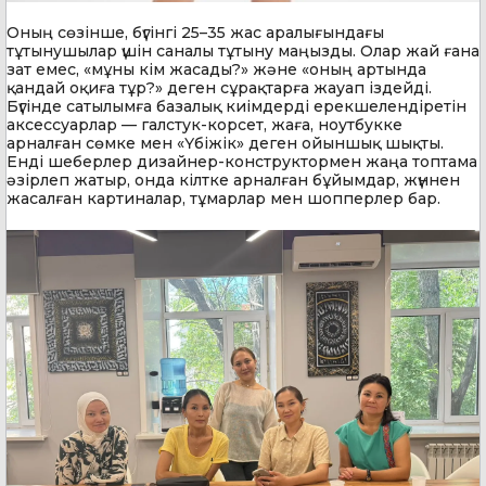
Оның сөзінше, бүгінгі 25–35 жас аралығындағы
тұтынушылар үшін саналы тұтыну маңызды. Олар жай ғана
зат емес, «мұны кім жасады?» және «оның артында
қандай оқиға тұр?» деген сұрақтарға жауап іздейді.
Бүгінде сатылымға базалық киімдерді ерекшелендіретін
аксессуарлар — галстук-корсет, жаға, ноутбукке
арналған сөмке мен «Үбіжік» деген ойыншық шықты.
Енді шеберлер дизайнер-конструктормен жаңа топтама
әзірлеп жатыр, онда кілтке арналған бұйымдар, жүннен
жасалған картиналар, тұмарлар мен шопперлер бар.