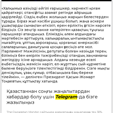
«Халқымыз өзіңізді әйгілі ғарышкер, көрнекті қоғам
қайраткері, отансүйгіш азамат ретінде айрықша
қадірлейді. Сіздің еңбек жолыңыз жарқын белестерден
тұрады. Біраз жыл кәсіби ұшқыш болып, жаңа әскери
ұшақтарды сынақтан өткізіп, ерен ерліктің үлгісін көрсете
білдіңіз. Сіз зеңгір көкке көтерілген қазақтың тұңғыш
ғарышкері атандыңыз. Еліміздің әлем алдындағы
мәртебесін арттыруға, халықаралық ынтымақтастықты
нығайтуға, ұлттық аэроғарыш, қорғаныс өнеркәсібі
салаларының дамытуына қосқан үлесіңіз өте мол.
Парламент Мәжілісінің депутаты болған кезіңде терең
біліміңіз бен өмірлік тәжірибеңізді отандық заңнаманы
жетілдіру ісіне арнадыңыз. Алдағы кезеңде еселі
еңбегіңіздің жемісін көріп, ел-жұрттың сый-құрметіне
бөлене беруіңізге тілектестігімді білдіремін. Сізге мықты
денсаулық, ұзақ ғұмыр, отбасыңызға бақ-береке
тілеймін», — делінген Президент Қасым-Жомарт
Тоқаевтың құттықтау хатында.
Қазақстаннан соңғы жаңалықтардан
хабардар болу үшін
Telegram
-да бізге
жазылыңыз
The Qazaqstan Monitor сайтында жарияланған мақаладағы тек 30%