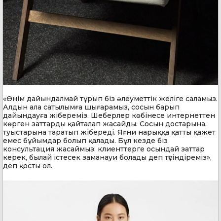
«Өнім дайындалмай тұрып біз әлеуметтік желіге саламыз.
Алдын ала сатылымға шығарамыз, сосын барып
дайындауға жібереміз. Шеберлер көбінесе интернеттен
көрген заттарды қайталап жасайды. Сосын достарына,
туыстарына таратып жібереді. Яғни нарыққа қатты қажет
емес бұйымдар болып қалады. Бұл кезде біз
консультация жасаймыз: клиенттерге осындай заттар
керек, былай істесек заманауи болады деп түсіндіреміз»,
деп қосты ол.