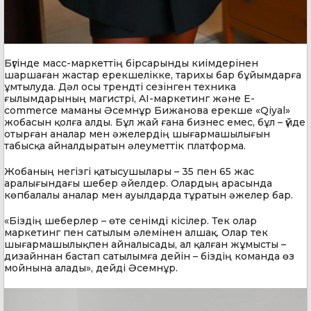
Бүгінде масс-маркеттің бірсарынды киімдерінен
шаршаған жастар ерекшелікке, тарихы бар бұйымдарға
ұмтылуда. Дәл осы трендті сезінген техника
ғылымдарының магистрі, AI-маркетинг және E-
commerce маманы Әсемнұр Бижанова ерекше «Qiyal»
жобасын қолға алды. Бұл жай ғана бизнес емес, бұл – үйде
отырған аналар мен әжелердің шығармашылығын
табысқа айналдыратын әлеуметтік платформа.
Жобаның негізгі қатысушылары – 35 пен 65 жас
аралығындағы шебер әйелдер. Олардың арасында
көпбалалы аналар мен ауылдарда тұратын әжелер бар.
«Біздің шеберлер – өте сенімді кісілер. Тек олар
маркетинг пен сатылым әлемінен алшақ. Олар тек
шығармашылықпен айналысады, ал қалған жұмысты –
дизайннан бастап сатылымға дейін – біздің команда өз
мойнына алады», дейді Әсемнұр.