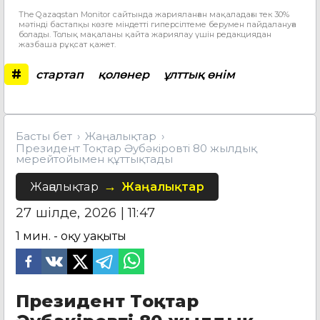
The Qazaqstan Monitor сайтында жарияланған мақаладағы тек 30%
мәтінді бастапқы көзге міндетті гиперсілтеме берумен пайдалануға
болады. Толық мақаланы қайта жариялау үшін редакциядан
жазбаша рұқсат қажет.
#
стартап
қолөнер
ұлттық өнім
Басты бет
Жаңалықтар
Президент Тоқтар Әубәкіровті 80 жылдық
мерейтойымен құттықтады
Жаңалықтар
Жаңалықтар
27 шілде, 2026 | 11:47
1
мин. - оқу уақыты
Президент Тоқтар