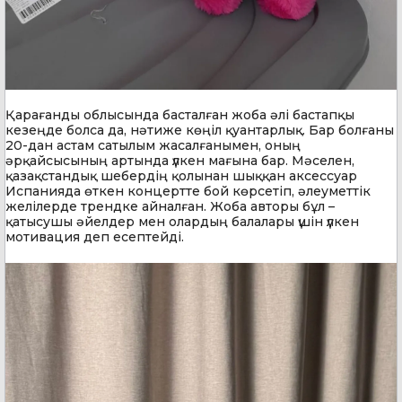
Қарағанды облысында басталған жоба әлі бастапқы
кезеңде болса да, нәтиже көңіл қуантарлық. Бар болғаны
20-дан астам сатылым жасалғанымен, оның
әрқайсысының артында үлкен мағына бар. Мәселен,
қазақстандық шебердің қолынан шыққан аксессуар
Испанияда өткен концертте бой көрсетіп, әлеуметтік
желілерде трендке айналған. Жоба авторы бұл –
қатысушы әйелдер мен олардың балалары үшін үлкен
мотивация деп есептейді.