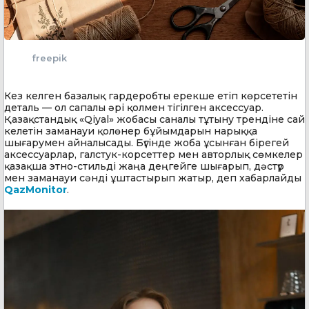
freepik
Кез келген базалық гардеробты ерекше етіп көрсететін
деталь — ол сапалы әрі қолмен тігілген аксессуар.
Қазақстандық «Qiyal» жобасы саналы тұтыну трендіне сай
келетін заманауи қолөнер бұйымдарын нарыққа
шығарумен айналысады. Бүгінде жоба ұсынған бірегей
аксессуарлар, галстук-корсеттер мен авторлық сөмкелер
қазақша этно-стильді жаңа деңгейге шығарып, дәстүр
мен заманауи сәнді ұштастырып жатыр, деп хабарлайды
QazMonitor
.