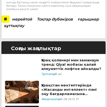
мәтінді бастапқы көзге міндетті гиперсілтеме берумен пайдалануға
болады. Толық мақаланы қайта жариялау үшін редакциядан
жазбаша рұқсат қажет.
#
мерейтой
Тоқтар Әубәкіров
ғарышкер
құттықтау
Соңғы жаңалықтар
Қазақ қолөнері мен заманауи
тренд: Qiyal жобасы қалай
әлеуметтік лифтке айналды?
Тұлғалар
8 ай
Қазақстан мектептерінде
«Жасанды интеллект» пәні
оқу бағдарламасына
енгізіледі
Жаңалықтар
6.08.26 12:27