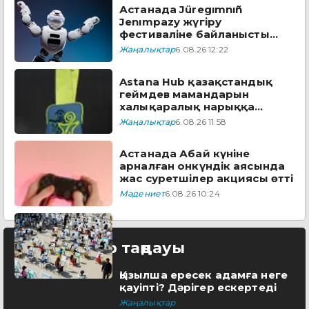
Астанада Jüregımnıñ
Jenımpazy жүгіру
фестиваліне байланысты
бірқатар көшеде қозғалыс
Жаңалықтар
6.08.26 12:22
шектеледі
Astana Hub қазақстандық
геймдев мамандарын
халықаралық нарыққа
дайындайтын тегін
Жаңалықтар
6.08.26 11:58
бағдарламаға өтінім
қабылдайды
Астанада Абай күніне
арналған онкүндік аясында
жас суретшілер акциясы өтті
Мәдениет
6.08.26 10:24
Редактор таңдауы
Қызылша ересек адамға неге
қауіпті? Дәрігер ескертеді
Жаңалықтар