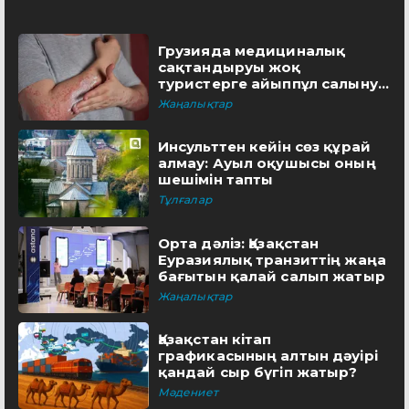
Грузияда медициналық
сақтандыруы жоқ
туристерге айыппұл салынуы
мүмкін
Жаңалықтар
Инсульттен кейін сөз құрай
алмау: Ауыл оқушысы оның
шешімін тапты
Тұлғалар
Орта дәліз: Қазақстан
Еуразиялық транзиттің жаңа
бағытын қалай салып жатыр
Жаңалықтар
Қазақстан кітап
графикасының алтын дәуірі
қандай сыр бүгіп жатыр?
Мәдениет