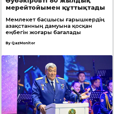
Әубәкіровті 80 жылдық
мерейтойымен құттықтады
Мемлекет басшысы ғарышкердің
Қазақстанның дамуына қосқан
еңбегін жоғары бағалады
By
QazMonitor