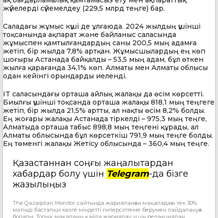
жүйелерді сүйемелдеу (229,5 млрд теңге) бар.
Саладағы жұмыс күші де ұлғаюда. 2024 жылдың үшінші
тоқсанында ақпарат және байланыс саласында
жұмыспен қамтылғандардың саны 200,5 мың адамға
жетіп, бір жылда 7,8% артқан. Жұмысшылардың ең көп
шоғыры Астанада байқалды – 53,5 мың адам, бұл өткен
жылға қарағанда 34,1% көп. Алматы мен Алматы облысы
одан кейінгі орындарды иеленді.
IT саласындағы орташа айлық жалақы да өсім көрсетті.
Биылғы үшінші тоқсанда орташа жалақы 818,1 мың теңгеге
жетіп, бір жылда 21,5% артты, ал нақты өсім 8,2% болды.
Ең жоғары жалақы Астанада тіркелді – 975,3 мың теңге,
Алматыда орташа табыс 898,8 мың теңгені құрады, ал
Алматы облысында бұл көрсеткіш 791,9 мың теңге болды.
Ең төменгі жалақы Жетісу облысында – 360,4 мың теңге.
Қазақстаннан соңғы жаңалықтардан
хабардар болу үшін
Telegram
-да бізге
жазылыңыз
The Qazaqstan Monitor сайтында жарияланған мақаладағы тек 30%
мәтінді бастапқы көзге міндетті гиперсілтеме берумен пайдалануға
болады. Толық мақаланы қайта жариялау үшін редакциядан