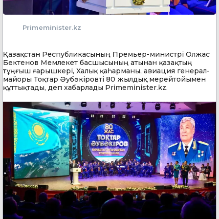
Primeminister.kz
Қазақстан Республикасының Премьер-министрі Олжас
Бектенов Мемлекет басшысының атынан қазақтың
тұңғыш ғарышкері, Халық қаһарманы, авиация генерал-
майоры Тоқтар Әубәкіровті 80 жылдық мерейтойымен
құттықтады, деп хабарлады Primeminister.kz.