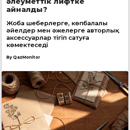
әлеуметтік лифтке
айналды?
Жоба шеберлерге, көпбалалы
әйелдер мен әжелерге авторлық
аксессуарлар тігіп сатуға
көмектеседі
By
QazMonitor