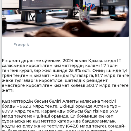
Freepik
Finprom дерегіне сүйенсек, 2024 жылы Қазақстанда IT
саласында көрсетілген қызметтердің көлемі 1,7 трлн
теңгені құрап, бір жыл ішінде 25,9% өсті. Оның ішінде 1,4
трлн теңгенің қызметі – заңды тұлғаларға, 81,7 млрд теңге
жеке тұлғаларға көрсетілсе, шетелдік резидент
еместерге көрсетілген қызмет көлемі 303,7 млрд теңгеге
жетті.
Қызметтердің басым бөлігі Алматы қаласына тиесілі
болды – 962,3 млрд теңге. Екінші орында Астана тұр –
607,9 млрд теңге. Қарағанды облысы бұл тізімде 37,9
млрд теңгемен үшінші орында. Ел бойынша ең көп
сұранысқа ие қызметтер қатарында бағдарламалық
кодты әзірлеу және тестілеу (642,8 млрд теңге), сондай-
ақ бағдарламалық қамтамасыз ету мен ақпараттық