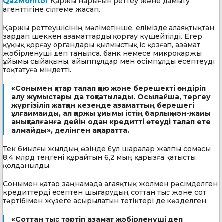
QazMonitor
Қаржы нарығын реттеу және дамыту
агенттігіне сілтеме жасап.
Қаржы реттеушісінің мәліметінше, елімізде алаяқтықтан
зардап шеккен азаматтарды қорғау күшейтілді. Егер
құқық қорғау органдары қылмыстық іс қозғап, азамат
жәбірленуші деп танылса, банк немесе микроқаржы
ұйымы сыйақыны, айыппұлдар мен өсімпұлды есептеуді
тоқтатуға міндетті.
«Сонымен қатар талап қою және берешекті өндіріп
алу жұмыстары да тоқтатылады. Осылайша, тергеу
жүргізіліп жатқан кезеңде азаматтың берешегі
ұлғаймайды, ал қаржы ұйымы істің барлық мән-жайы
анықталғанға дейін одан кредитті өтеуді талап ете
алмайды», делінген ақпаратта.
Тек биылғы жылдың өзінде бұл шаралар жалпы сомасы
8,4 млрд теңгені құрайтын 6,2 мың қарызға қатысты
қолданылды.
Сонымен қатар заңнамада алаяқтық жолмен рәсімделген
кредиттерді есептен шығарудың соттан тыс және сот
тәртібімен жүзеге асырылатын тетіктері де көзделген.
«Соттан тыс тәртіп азамат жәбірленуші деп