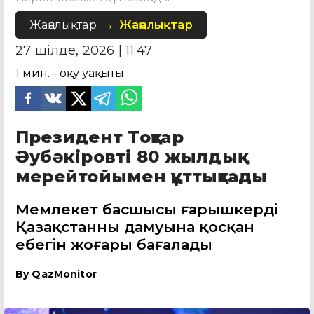
Жаңалықтар
Жаңалықтар
27 шілде, 2026 | 11:47
1
мин. - оқу уақыты
Президент Тоқтар
Әубәкіровті 80 жылдық
мерейтойымен құттықтады
Мемлекет басшысы ғарышкердің
Қазақстанның дамуына қосқан
еңбегін жоғары бағалады
By
QazMonitor