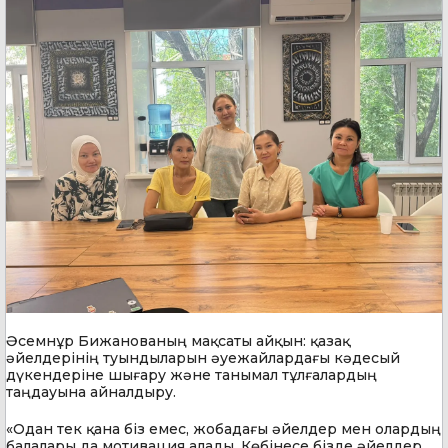
Әсемнұр Бижанованың мақсаты айқын: қазақ
әйелдерінің туындыларын әуежайлардағы кәдесый
дүкендеріне шығару және танымал тұлғалардың
таңдауына айналдыру.
«Одан тек қана біз емес, жобадағы әйелдер мен олардың
балалары да мотивация алады. Көбінесе бізде әйелдер