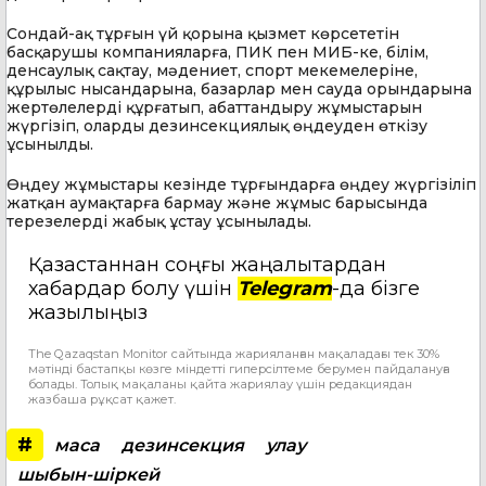
Сондай-ақ тұрғын үй қорына қызмет көрсететін
басқарушы компанияларға, ПИК пен МИБ-ке, білім,
денсаулық сақтау, мәдениет, спорт мекемелеріне,
құрылыс нысандарына, базарлар мен сауда орындарына
жертөлелерді құрғатып, абаттандыру жұмыстарын
жүргізіп, оларды дезинсекциялық өңдеуден өткізу
ұсынылды.
Өңдеу жұмыстары кезінде тұрғындарға өңдеу жүргізіліп
жатқан аумақтарға бармау және жұмыс барысында
терезелерді жабық ұстау ұсынылады.
Қазақстаннан соңғы жаңалықтардан
хабардар болу үшін
Telegram
-да бізге
жазылыңыз
The Qazaqstan Monitor сайтында жарияланған мақаладағы тек 30%
мәтінді бастапқы көзге міндетті гиперсілтеме берумен пайдалануға
болады. Толық мақаланы қайта жариялау үшін редакциядан
жазбаша рұқсат қажет.
#
маса
дезинсекция
улау
шыбын-шіркей