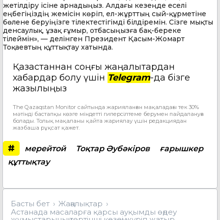
жетілдіру ісіне арнадыңыз. Алдағы кезеңде еселі
еңбегіңіздің жемісін көріп, ел-жұрттың сый-құрметіне
бөлене беруіңізге тілектестігімді білдіремін. Сізге мықты
денсаулық, ұзақ ғұмыр, отбасыңызға бақ-береке
тілеймін», — делінген Президент Қасым-Жомарт
Тоқаевтың құттықтау хатында.
Қазақстаннан соңғы жаңалықтардан
хабардар болу үшін
Telegram
-да бізге
жазылыңыз
The Qazaqstan Monitor сайтында жарияланған мақаладағы тек 30%
мәтінді бастапқы көзге міндетті гиперсілтеме берумен пайдалануға
болады. Толық мақаланы қайта жариялау үшін редакциядан
жазбаша рұқсат қажет.
#
мерейтой
Тоқтар Әубәкіров
ғарышкер
құттықтау
Басты бет
Жаңалықтар
Астанада масаларға қарсы ауқымды өңдеу
жұмыстарының төртінші кезеңі жүріп жатыр