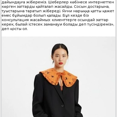
дайындауға жібереміз. Шеберлер көбінесе интернеттен
көрген заттарды қайталап жасайды. Сосын достарына,
туыстарына таратып жібереді. Яғни нарыққа қатты қажет
емес бұйымдар болып қалады. Бұл кезде біз
консультация жасаймыз: клиенттерге осындай заттар
керек, былай істесек заманауи болады деп түсіндіреміз»,
деп қосты ол.