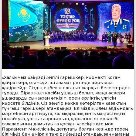
«Халқымыз өзіңізді әйгілі ғарышкер, көрнекті қоғам
қайраткері, отансүйгіш азамат ретінде айрықша
қадірлейді. Сіздің еңбек жолыңыз жарқын белестерден
тұрады. Біраз жыл кәсіби ұшқыш болып, жаңа әскери
ұшақтарды сынақтан өткізіп, ерен ерліктің үлгісін
көрсете білдіңіз. Сіз зеңгір көкке көтерілген қазақтың
тұңғыш ғарышкері атандыңыз. Еліміздің әлем алдындағы
мәртебесін арттыруға, халықаралық ынтымақтастықты
нығайтуға, ұлттық аэроғарыш, қорғаныс өнеркәсібі
салаларының дамытуына қосқан үлесіңіз өте мол.
Парламент Мәжілісінің депутаты болған кезіңде терең
біліміңіз бен өмірлік тәжірибеңізді отандық заңнаманы