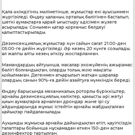
Қала әкімдігінің мәліметінше, жұмыстар екі ауысыммен
жүргізіледі. Өңдеу қаланың орталық бөлігінен басталып,
шеткі аумақтарға қарай ығыстыру әдісімен жүзеге
асырылады. Сонымен қатар қорғаныс белдеуі
қалыптастырылады.
Дезинсекциялық жұмыстар күн сайын сағат 21:00-ден
05:00-ге дейін жүргізіледі. Әр кезең 20 күнге созылады,
ал жалпы алты кезең өткізу жоспарланған.
Мамандардың айтуынша, масалар экожүйенің ажырамас
бөлігі болғандықтан, оларды толық жою мақсаты
қойылмаған. Дегенмен атқарылып жатқан шаралар
олардың санын 90%-ға дейін азайтуға мүмкіндік береді.
Өңдеу барысында механикалық роторлы бүріккіштер,
арнайы дезинсекциялық көліктер, қамысты әрі жетуі
қиын аумақтарға арналған дрондар және ірі су
айдындарында жұмыс істейтін арнайы жабдықталған
қайықтар пайдаланылады.
Ауқымды жұмысқа арнайы дайындықтан өтіп, қауіпсіздік
талаптары бойынша нұсқамадан өткен 150-ден астам
дезинфектор тартылған.