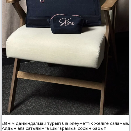
«Өнім дайындалмай тұрып біз әлеуметтік желіге саламыз.
Алдын ала сатылымға шығарамыз, сосын барып