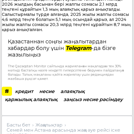
2026 жылдың басынан бері жалпы сомасы 2,1 млрд
теңгені құрайтын 1,3 мың алаяқтық қарыз анықталды.
Салыстырмалы түрде алғанда, 2025 жылы жалпы сомасы
4,6 млрд теңге болатын 5,1 мың осындай қарыз, ал 2024
жылы жалпы сомасы 20,3 млрд теңгені құрайтын 8,7 мың
қарыз анықталған.
Қазақстаннан соңғы жаңалықтардан
хабардар болу үшін
Telegram
-да бізге
жазылыңыз
The Qazaqstan Monitor сайтында жарияланған мақаладағы тек 30%
мәтінді бастапқы көзге міндетті гиперсілтеме берумен пайдалануға
болады. Толық мақаланы қайта жариялау үшін редакциядан
жазбаша рұқсат қажет.
#
кредит
несие
алаяқтық
қаржылық алаяқтық
заңсыз несие рәсімдеу
Басты бет
Жаңалықтар
Семей мен Астана арасында жаңа әуе рейсі іске