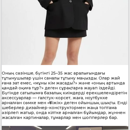
Оның сөзінше, бүгінгі 25–35 жас аралығындағы
тұтынушылар үшін саналы тұтыну маңызды. Олар жай
ғана зат емес, «мұны кім жасады?» және «оның артында
қандай оқиға тұр?» деген сұрақтарға жауап іздейді.
Бүгінде сатылымға базалық киімдерді ерекшелендіретін
аксессуарлар — галстук-корсет, жаға, ноутбукке
арналған сөмке мен «Үбіжік» деген ойыншық шықты. Енді
шеберлер дизайнер-конструктормен жаңа топтама
әзірлеп жатыр, онда кілтке арналған бұйымдар, жүннен
жасалған картиналар, тұмарлар мен шопперлер бар.