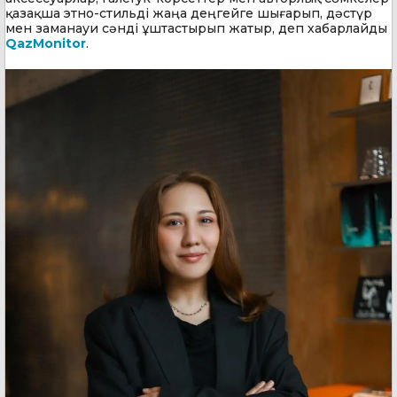
қазақша этно-стильді жаңа деңгейге шығарып, дәстүр
мен заманауи сәнді ұштастырып жатыр, деп хабарлайды
QazMonitor
.