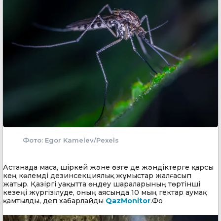
Фото: Egor Kamelev/Pexels
Астанада маса, шіркей және өзге де жәндіктерге қарсы
кең көлемді дезинсекциялық жұмыстар жалғасып
жатыр. Қазіргі уақытта өңдеу шараларының төртінші
кезеңі жүргізілуде, оның аясында 10 мың гектар аумақ
қамтылды, деп хабарлайды
QazMonitor
.Фо