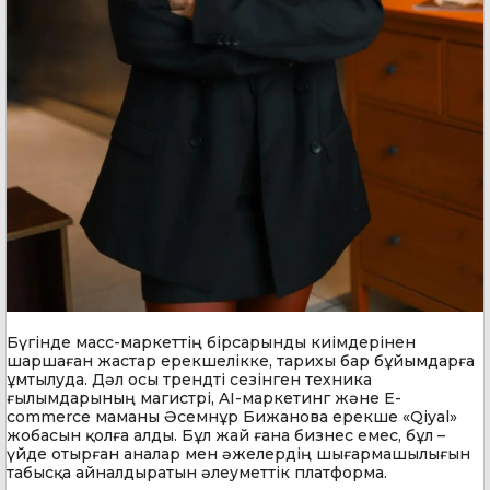
Бүгінде масс-маркеттің бірсарынды киімдерінен
шаршаған жастар ерекшелікке, тарихы бар бұйымдарға
ұмтылуда. Дәл осы трендті сезінген техника
ғылымдарының магистрі, AI-маркетинг және E-
commerce маманы Әсемнұр Бижанова ерекше «Qiyal»
жобасын қолға алды. Бұл жай ғана бизнес емес, бұл –
үйде отырған аналар мен әжелердің шығармашылығын
табысқа айналдыратын әлеуметтік платформа.