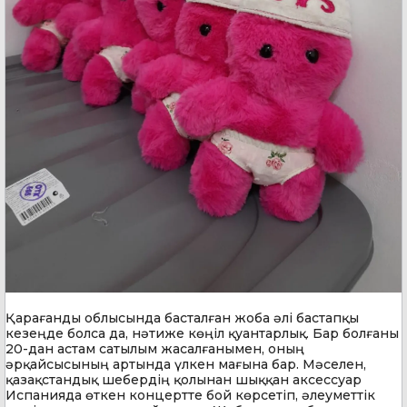
Қарағанды облысында басталған жоба әлі бастапқы
кезеңде болса да, нәтиже көңіл қуантарлық. Бар болғаны
20-дан астам сатылым жасалғанымен, оның
әрқайсысының артында үлкен мағына бар. Мәселен,
қазақстандық шебердің қолынан шыққан аксессуар
Испанияда өткен концертте бой көрсетіп, әлеуметтік