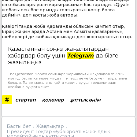
өз отбасылары үшін карьерасынан бас тартады. «Qiyal»
жобасы осы бос орынды толтыратын көпір болса
деймін», деп қосты жоба авторы.
Қазіргі таңда жоба Қарағанды облысын қамтып отыр,
бірақ жақын арада Астана мен Алматы қалаларының
шеберлері де жобаға қосылады деп жоспарланып отыр.
Қазақстаннан соңғы жаңалықтардан
хабардар болу үшін
Telegram
-да бізге
жазылыңыз
The Qazaqstan Monitor сайтында жарияланған мақаладағы тек 30%
мәтінді бастапқы көзге міндетті гиперсілтеме берумен пайдалануға
болады. Толық мақаланы қайта жариялау үшін редакциядан
жазбаша рұқсат қажет.
#
стартап
қолөнер
ұлттық өнім
Басты бет
Жаңалықтар
Президент Тоқтар Әубәкіровті 80 жылдық
мерейтойымен құттықтады