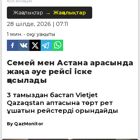
қосылады
Жаңалықтар
Жаңалықтар
28 шілде, 2026 | 07:11
1
мин. - оқу уақыты
Семей мен Астана арасында
жаңа әуе рейсі іске
қосылады
3 тамыздан бастап Vietjet
Qazaqstan аптасына төрт рет
ұшатын рейстерді орындайды
By
QazMonitor