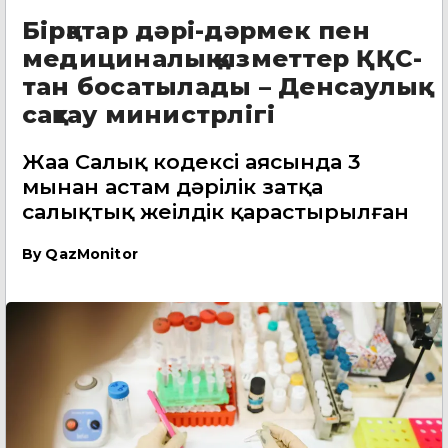
Бірқатар дәрі-дәрмек пен
медициналық қызметтер ҚҚС-
тан босатылады – Денсаулық
сақтау министрлігі
Жаңа Салық кодексі аясында 3
мыңнан астам дәрілік затқа
салықтық жеңілдік қарастырылған
By
QazMonitor