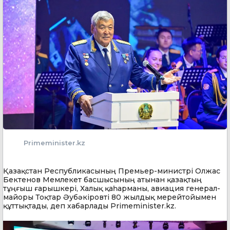
Primeminister.kz
Қазақстан Республикасының Премьер-министрі Олжас
Бектенов Мемлекет басшысының атынан қазақтың
тұңғыш ғарышкері, Халық қаһарманы, авиация генерал-
майоры Тоқтар Әубәкіровті 80 жылдық мерейтойымен
құттықтады, деп хабарлады Primeminister.kz.