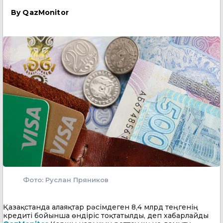
By
QazMonitor
Фото: Руслан Пряников
Қазақстанда алаяқтар рәсімдеген 8,4 млрд теңгенің
кредиті бойынша өндіріс тоқтатылды, деп хабарлайды