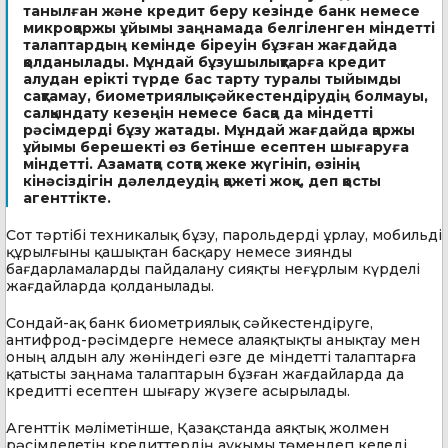
танылған және кредит беру кезінде банк немесе
микроқаржы ұйымы заңнамада белгіленген міндетті
талаптардың кемінде біреуін бұзған жағдайда
қолданылады. Мұндай бұзушылықтарға кредит
алудан ерікті түрде бас тарту туралы тыйымды
сақтамау, биометриялық сәйкестендірудің болмауы,
салқындату кезеңін немесе басқа да міндетті
рәсімдерді бұзу жатады. Мұндай жағдайда қаржы
ұйымы берешекті өз бетінше есептен шығаруға
міндетті. Азаматқа сотқа жеке жүгініп, өзінің
кінәсіздігін дәлелдеудің қажеті жоқ», деп қосты
агенттікте.
Сот тәртібі техникалық бұзу, парольдерді ұрлау, мобильді
құрылғыны қашықтан басқару немесе зиянды
бағдарламаларды пайдалану сияқты неғұрлым күрделі
жағдайларда қолданылады.
Сондай-ақ банк биометриялық сәйкестендіруге,
антифрод-рәсімдерге немесе алаяқтықты анықтау мен
оның алдын алу жөніндегі өзге де міндетті талаптарға
қатысты заңнама талаптарын бұзған жағдайларда да
кредитті есептен шығару жүзеге асырылады.
Агенттік мәліметінше, Қазақстанда аяқтық жолмен
рәсімделетін кредиттердің ауқымы төмендеп келеді.