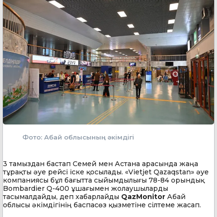
Фото: Абай облысының әкімдігі
3 тамыздан бастап Семей мен Астана арасында жаңа
тұрақты әуе рейсі іске қосылады. «Vietjet Qazaqstan» әуе
компаниясы бұл бағытта сыйымдылығы 78-84 орындық
Bombardier Q-400 ұшағымен жолаушыларды
тасымалдайды, деп хабарлайды
QazMonitor
Абай
облысы әкімдігінің баспасөз қызметіне сілтеме жасап.