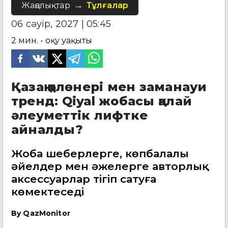
Жаңалықтар
Тұлғалар
06 сәуір, 2027 | 05:45
2
мин. - оқу уақыты
Қазақ қолөнері мен заманауи
тренд: Qiyal жобасы қалай
әлеуметтік лифтке
айналды?
Жоба шеберлерге, көпбалалы
әйелдер мен әжелерге авторлық
аксессуарлар тігіп сатуға
көмектеседі
By
QazMonitor