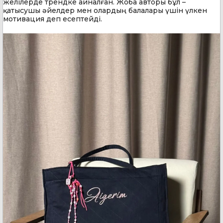
желілерде трендке айналған. Жоба авторы бұл –
қатысушы әйелдер мен олардың балалары үшін үлкен
мотивация деп есептейді.