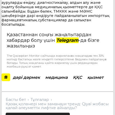
ауруларды емдеу, диагностикалау, алдын алу және
оңалту бойынша медициналық қызметтерге де ҚҚС
салынбайды. Бұдан бөлек, ТМККК және МӘМС
шеңберінде дәрі өндіруге пайдаланылатын импорттық
фармацевтикалық субстанциялар да салықтан
босатылады.
Қазақстаннан соңғы жаңалықтардан
хабардар болу үшін
Telegram
-да бізге
жазылыңыз
The Qazaqstan Monitor сайтында жарияланған мақаладағы тек 30%
мәтінді бастапқы көзге міндетті гиперсілтеме берумен пайдалануға
болады. Толық мақаланы қайта жариялау үшін редакциядан
жазбаша рұқсат қажет.
#
дәрі дәрмек
медицина
ҚҚС
қызмет
Басты бет
Тұлғалар
Қазақ қолөнері мен заманауи тренд: Qiyal жобасы
қалай әлеуметтік лифтке айналды?