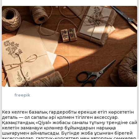
freepik
Кез келген базалық гардеробты ерекше етіп көрсететін
деталь — ол сапалы әрі қолмен тігілген аксессуар.
Қазақстандық «Qiyal» жобасы саналы тұтыну трендіне сай
келетін заманауи қолөнер бұйымдарын нарыққа
шығарумен айналысады. Бүгінде жоба ұсынған бірегей
аксессуарлар, галстук-корсеттер мен авторлық сөмкелер