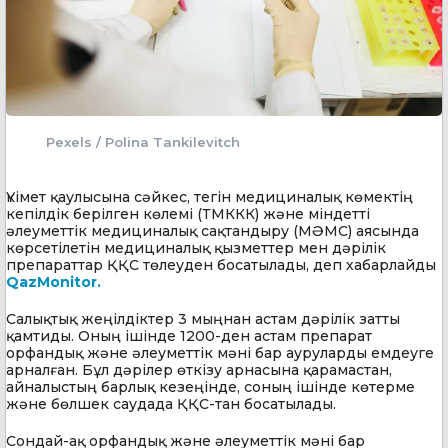
Pexels / Polina Tankilevitch
Үкімет қаулысына сәйкес, тегін медициналық көмектің
кепілдік берілген көлемі (ТМККК) және міндетті
әлеуметтік медициналық сақтандыру (МӘМС) аясында
көрсетілетін медициналық қызметтер мен дәрілік
препараттар ҚҚС төлеуден босатылады, деп хабарлайды
QazMonitor.
Салықтық жеңілдіктер 3 мыңнан астам дәрілік затты
қамтиды. Оның ішінде 1200-ден астам препарат
орфандық және әлеуметтік мәні бар ауруларды емдеуге
арналған. Бұл дәрілер өткізу арнасына қарамастан,
айналыстың барлық кезеңінде, соның ішінде көтерме
және бөлшек саудада ҚҚС-тан босатылады.
Сондай-ақ орфандық және әлеуметтік мәні бар