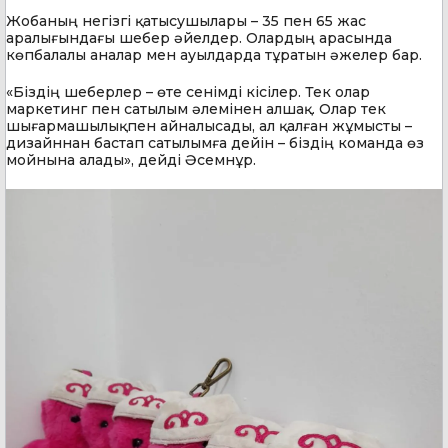
Жобаның негізгі қатысушылары – 35 пен 65 жас
аралығындағы шебер әйелдер. Олардың арасында
көпбалалы аналар мен ауылдарда тұратын әжелер бар.
«Біздің шеберлер – өте сенімді кісілер. Тек олар
маркетинг пен сатылым әлемінен алшақ. Олар тек
шығармашылықпен айналысады, ал қалған жұмысты –
дизайннан бастап сатылымға дейін – біздің команда өз
мойнына алады», дейді Әсемнұр.