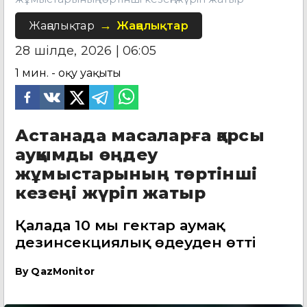
Жаңалықтар
Жаңалықтар
28 шілде, 2026 | 06:05
1
мин. - оқу уақыты
Астанада масаларға қарсы
ауқымды өңдеу
жұмыстарының төртінші
кезеңі жүріп жатыр
Қалада 10 мың гектар аумақ
дезинсекциялық өңдеуден өтті
By
QazMonitor