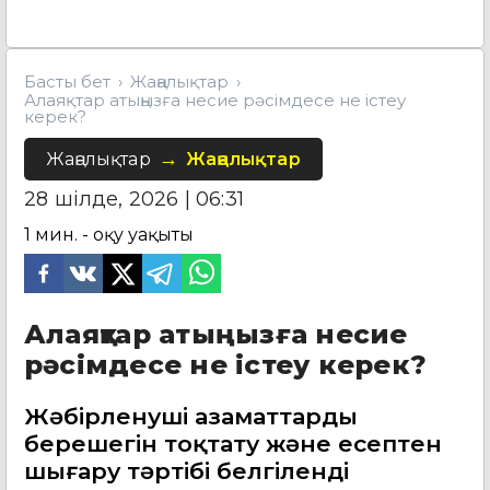
Басты бет
Жаңалықтар
Алаяқтар атыңызға несие рәсімдесе не істеу
керек?
Жаңалықтар
Жаңалықтар
28 шілде, 2026 | 06:31
1
мин. - оқу уақыты
Алаяқтар атыңызға несие
рәсімдесе не істеу керек?
Жәбірленуші азаматтардың
берешегін тоқтату және есептен
шығару тәртібі белгіленді