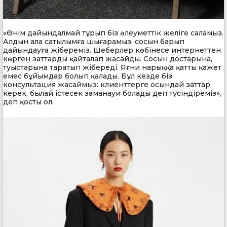
«Өнім дайындалмай тұрып біз әлеуметтік желіге саламыз.
Алдын ала сатылымға шығарамыз, сосын барып
дайындауға жібереміз. Шеберлер көбінесе интернеттен
көрген заттарды қайталап жасайды. Сосын достарына,
туыстарына таратып жібереді. Яғни нарыққа қатты қажет
емес бұйымдар болып қалады. Бұл кезде біз
консультация жасаймыз: клиенттерге осындай заттар
керек, былай істесек заманауи болады деп түсіндіреміз»,
деп қосты ол.