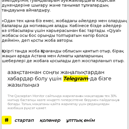
әйелдерінің туындыларын әуежайлардағы кәдесый
дүкендеріне шығару және танымал тұлғалардың
таңдауына айналдыру.
«Одан тек қана біз емес, жобадағы әйелдер мен олардың
балалары да мотивация алады. Көбінесе бізде әйелдер
өз отбасылары үшін карьерасынан бас тартады. «Qiyal»
жобасы осы бос орынды толтыратын көпір болса
деймін», деп қосты жоба авторы.
Қазіргі таңда жоба Қарағанды облысын қамтып отыр, бірақ
жақын арада Астана мен Алматы қалаларының
шеберлері де жобаға қосылады деп жоспарланып отыр.
Қазақстаннан соңғы жаңалықтардан
хабардар болу үшін
Telegram
-да бізге
жазылыңыз
The Qazaqstan Monitor сайтында жарияланған мақаладағы тек 30%
мәтінді бастапқы көзге міндетті гиперсілтеме берумен пайдалануға
болады. Толық мақаланы қайта жариялау үшін редакциядан
жазбаша рұқсат қажет.
#
стартап
қолөнер
ұлттық өнім