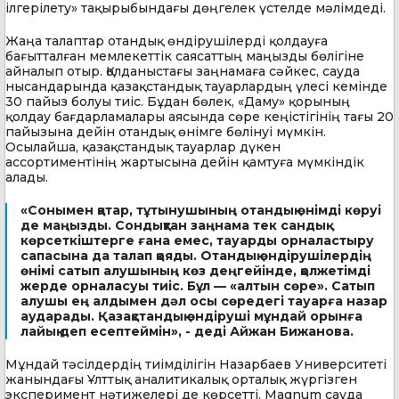
ілгерілету» тақырыбындағы дөңгелек үстелде мәлімдеді.
Жаңа талаптар отандық өндірушілерді қолдауға
бағытталған мемлекеттік саясаттың маңызды бөлігіне
айналып отыр. Қолданыстағы заңнамаға сәйкес, сауда
нысандарында қазақстандық тауарлардың үлесі кемінде
30 пайыз болуы тиіс. Бұдан бөлек, «Даму» қорының
қолдау бағдарламалары аясында сөре кеңістігінің тағы 20
пайызына дейін отандық өнімге бөлінуі мүмкін.
Осылайша, қазақстандық тауарлар дүкен
ассортиментінің жартысына дейін қамтуға мүмкіндік
алады.
«Сонымен қатар, тұтынушының отандық өнімді көруі
де маңызды. Сондықтан заңнама тек сандық
көрсеткіштерге ғана емес, тауарды орналастыру
сапасына да талап қояды. Отандық өндірушілердің
өнімі сатып алушының көз деңгейінде, қолжетімді
жерде орналасуы тиіс. Бұл — «алтын сөре». Сатып
алушы ең алдымен дәл осы сөредегі тауарға назар
аударады. Қазақстандық өндіруші мұндай орынға
лайық деп есептеймін», - деді Айжан Бижанова.
Мұндай тәсілдердің тиімділігін Назарбаев Университеті
жанындағы Ұлттық аналитикалық орталық жүргізген
эксперимент нәтижелері де көрсетті. Magnum сауда