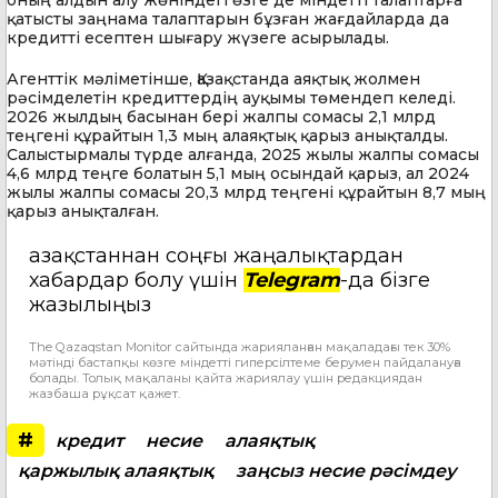
қатысты заңнама талаптарын бұзған жағдайларда да
кредитті есептен шығару жүзеге асырылады.
Агенттік мәліметінше, Қазақстанда аяқтық жолмен
рәсімделетін кредиттердің ауқымы төмендеп келеді.
2026 жылдың басынан бері жалпы сомасы 2,1 млрд
теңгені құрайтын 1,3 мың алаяқтық қарыз анықталды.
Салыстырмалы түрде алғанда, 2025 жылы жалпы сомасы
4,6 млрд теңге болатын 5,1 мың осындай қарыз, ал 2024
жылы жалпы сомасы 20,3 млрд теңгені құрайтын 8,7 мың
қарыз анықталған.
Қазақстаннан соңғы жаңалықтардан
хабардар болу үшін
Telegram
-да бізге
жазылыңыз
The Qazaqstan Monitor сайтында жарияланған мақаладағы тек 30%
мәтінді бастапқы көзге міндетті гиперсілтеме берумен пайдалануға
болады. Толық мақаланы қайта жариялау үшін редакциядан
жазбаша рұқсат қажет.
#
кредит
несие
алаяқтық
қаржылық алаяқтық
заңсыз несие рәсімдеу