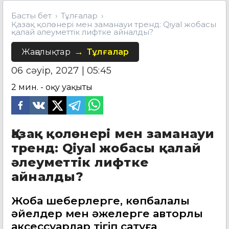
Басты бет
Тұлғалар
Қазақ қолөнері мен заманауи тренд: Qiyal жобасы
қалай әлеуметтік лифтке айналды?
Жаңалықтар
Тұлғалар
06 сәуір, 2027 | 05:45
2
мин. - оқу уақыты
Қазақ қолөнері мен заманауи
тренд: Qiyal жобасы қалай
әлеуметтік лифтке
айналды?
Жоба шеберлерге, көпбалалы
әйелдер мен әжелерге авторлық
аксессуарлар тігіп сатуға