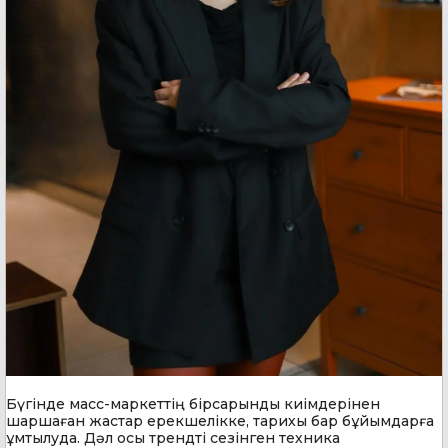
Бүгінде масс-маркеттің бірсарынды киімдерінен
шаршаған жастар ерекшелікке, тарихы бар бұйымдарға
ұмтылуда. Дәл осы трендті сезінген техника