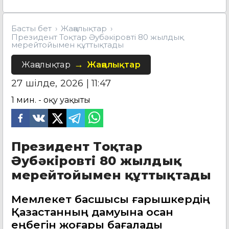
Басты бет
Жаңалықтар
Президент Тоқтар Әубәкіровті 80 жылдық
мерейтойымен құттықтады
Жаңалықтар
Жаңалықтар
27 шілде, 2026 | 11:47
1
мин. - оқу уақыты
Президент Тоқтар
Әубәкіровті 80 жылдық
мерейтойымен құттықтады
Мемлекет басшысы ғарышкердің
Қазақстанның дамуына қосқан
еңбегін жоғары бағалады