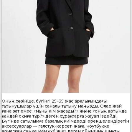
Оның сөзінше, бүгінгі 25–35 жас аралығындағы
тұтынушылар үшін саналы тұтыну маңызды. Олар жай
ғана зат емес, «мұны кім жасады?» және «оның артында
қандай оқиға тұр?» деген сұрақтарға жауап іздейді.
Бүгінде сатылымға базалық киімдерді ерекшелендіретін
аксессуарлар — галстук-корсет, жаға, ноутбукке
арналған сөмке мен «Үбіжік» деген ойыншық шықты.