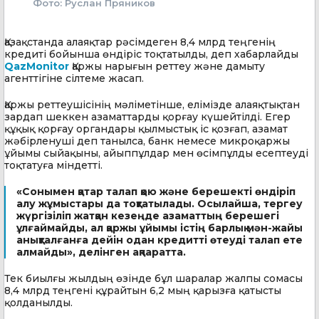
Фото: Руслан Пряников
Қазақстанда алаяқтар рәсімдеген 8,4 млрд теңгенің
кредиті бойынша өндіріс тоқтатылды, деп хабарлайды
QazMonitor
Қаржы нарығын реттеу және дамыту
агенттігіне сілтеме жасап.
Қаржы реттеушісінің мәліметінше, елімізде алаяқтықтан
зардап шеккен азаматтарды қорғау күшейтілді. Егер
құқық қорғау органдары қылмыстық іс қозғап, азамат
жәбірленуші деп танылса, банк немесе микроқаржы
ұйымы сыйақыны, айыппұлдар мен өсімпұлды есептеуді
тоқтатуға міндетті.
«Сонымен қатар талап қою және берешекті өндіріп
алу жұмыстары да тоқтатылады. Осылайша, тергеу
жүргізіліп жатқан кезеңде азаматтың берешегі
ұлғаймайды, ал қаржы ұйымы істің барлық мән-жайы
анықталғанға дейін одан кредитті өтеуді талап ете
алмайды», делінген ақпаратта.
Тек биылғы жылдың өзінде бұл шаралар жалпы сомасы
8,4 млрд теңгені құрайтын 6,2 мың қарызға қатысты
қолданылды.