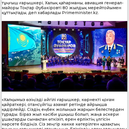
тұңғыш ғарышкері, Халық қаһарманы, авиация генерал-
майоры Тоқтар Әубәкіровті 80 жылдық мерейтойымен
құттықтады, деп хабарлады Primeminister.kz.
«Халқымыз өзіңізді әйгілі ғарышкер, көрнекті қоғам
қайраткері, отансүйгіш азамат ретінде айрықша
қадірлейді. Сіздің еңбек жолыңыз жарқын белестерден
тұрады. Біраз жыл кәсіби ұшқыш болып, жаңа әскери
ұшақтарды сынақтан өткізіп, ерен ерліктің үлгісін
көрсете білдіңіз. Сіз зеңгір көкке көтерілген қазақтың