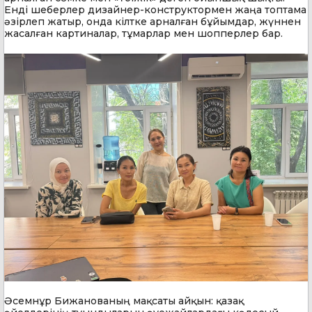
Енді шеберлер дизайнер-конструктормен жаңа топтама
әзірлеп жатыр, онда кілтке арналған бұйымдар, жүннен
жасалған картиналар, тұмарлар мен шопперлер бар.
Әсемнұр Бижанованың мақсаты айқын: қазақ