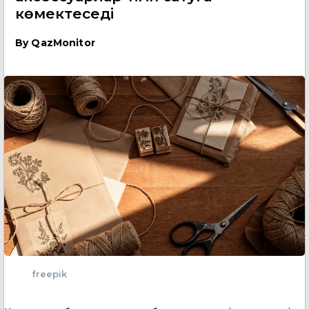
көмектеседі
By
QazMonitor
freepik