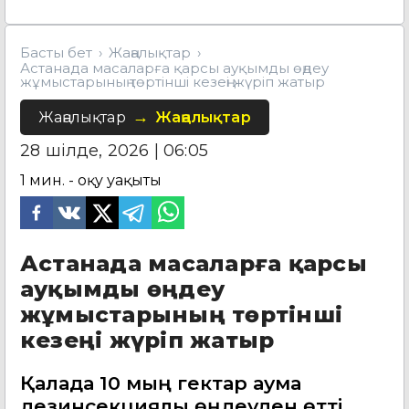
Басты бет
Жаңалықтар
Астанада масаларға қарсы ауқымды өңдеу
жұмыстарының төртінші кезеңі жүріп жатыр
Жаңалықтар
Жаңалықтар
28 шілде, 2026 | 06:05
1
мин. - оқу уақыты
Астанада масаларға қарсы
ауқымды өңдеу
жұмыстарының төртінші
кезеңі жүріп жатыр
Қалада 10 мың гектар аумақ
дезинсекциялық өңдеуден өтті