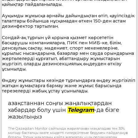
қайықтар пайдаланылады.
Ауқымды жұмысқа арнайы дайындықтан өтіп, қауіпсіздік
талаптары бойынша нұсқамадан өткен 150-ден астам
дезинфектор тартылған.
Сондай-ақ тұрғын үй қорына қызмет көрсететін
басқарушы компанияларға, ПИК пен МИБ-ке, білім,
денсаулық сақтау, мәдениет, спорт мекемелеріне,
құрылыс нысандарына, базарлар мен сауда орындарына
жертөлелерді құрғатып, абаттандыру жұмыстарын
жүргізіп, оларды дезинсекциялық өңдеуден өткізу
ұсынылды.
Өңдеу жұмыстары кезінде тұрғындарға өңдеу жүргізіліп
жатқан аумақтарға бармау және жұмыс барысында
терезелерді жабық ұстау ұсынылады.
Қазақстаннан соңғы жаңалықтардан
хабардар болу үшін
Telegram
-да бізге
жазылыңыз
The Qazaqstan Monitor сайтында жарияланған мақаладағы тек 30%
мәтінді бастапқы көзге міндетті гиперсілтеме берумен пайдалануға
болады. Толық мақаланы қайта жариялау үшін редакциядан