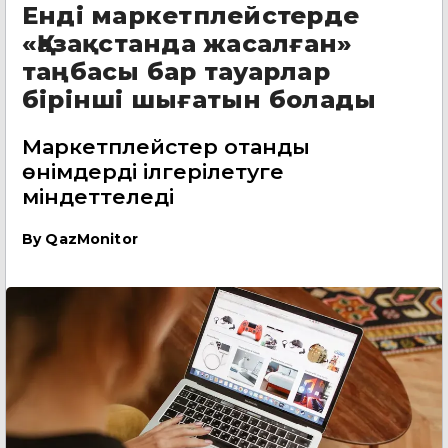
Енді маркетплейстерде
«Қазақстанда жасалған»
таңбасы бар тауарлар
бірінші шығатын болады
Маркетплейстер отандық
өнімдерді ілгерілетуге
міндеттеледі
By
QazMonitor