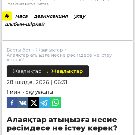
жазбаша рұқсат қажет.
#
маса
дезинсекция
улау
шыбын-шіркей
Басты бет
Жаңалықтар
Алаяқтар атыңызға несие рәсімдесе не істеу
керек?
Жаңалықтар
Жаңалықтар
28 шілде, 2026 | 06:31
1
мин. - оқу уақыты
Алаяқтар атыңызға несие
рәсімдесе не істеу керек?