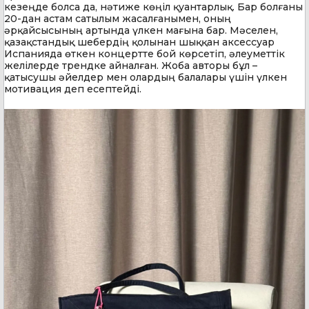
кезеңде болса да, нәтиже көңіл қуантарлық. Бар болғаны
20-дан астам сатылым жасалғанымен, оның
әрқайсысының артында үлкен мағына бар. Мәселен,
қазақстандық шебердің қолынан шыққан аксессуар
Испанияда өткен концертте бой көрсетіп, әлеуметтік
желілерде трендке айналған. Жоба авторы бұл –
қатысушы әйелдер мен олардың балалары үшін үлкен
мотивация деп есептейді.