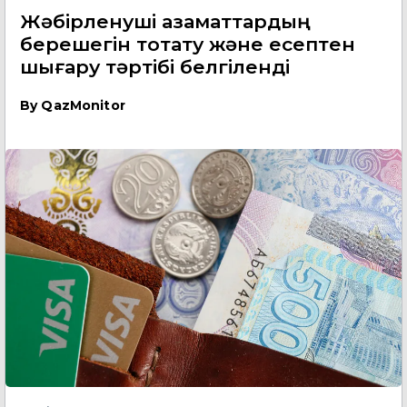
Жәбірленуші азаматтардың
берешегін тоқтату және есептен
шығару тәртібі белгіленді
By
QazMonitor