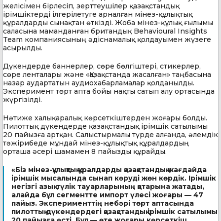
желісімен бірлесіп, зерттеушілер қазақстандық
ірімшіктерді ілгерілетуге арналған мінез-құлықтық
құралдарды сынақтан өткізді. Жоба мінез-құлық ғылымы
саласына маманданған британдық Behavioural Insights
Team компаниясының әдіснамалық қолдауымен жүзеге
асырылды.
Дүкендерде баннерлер, сөре бөлгіштері, стикерлер,
сөре ленталары және «Қазақстанда жасалған» таңбасына
назар аудартатын аудиохабарламалар қолданылды.
Эксперимент төрт апта бойы нақты сатып алу ортасында
жүргізілді.
Нәтиже халықаралық көрсеткіштерден жоғары болды.
Пилоттық дүкендерде қазақстандық ірімшік сатылымы
20 пайызға артқан. Салыстырмалы түрде алғанда, әлемдік
тәжірибеде мұндай мінез-құлықтық құралдардың
орташа әсері шамамен 8 пайызды құрайды.
«Біз мінез-құлықтық құралдарды қазақстандық жағдайда
ірімшік мысалында сынап көруді жөн көрдік. Ірімшік
негізгі азық-түлік тауарларының қатарына жатады,
алайда бұл сегментте импорт үлесі жоғары — 47
пайыз. Эксперименттің небәрі төрт аптасында
пилоттық дүкендердегі қазақстандық ірімшік сатылымы
20 пайызға өсті. Бұл — өте жоғары көрсеткіш.