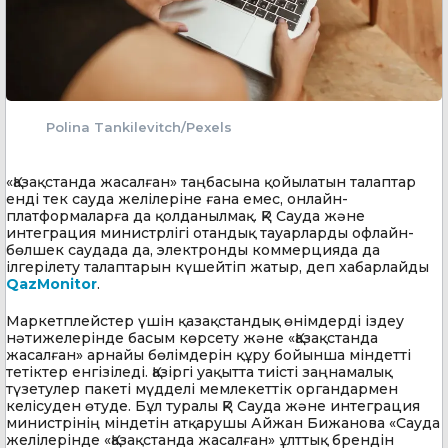
Polina Tankilevitch/Pexels
«Қазақстанда жасалған» таңбасына қойылатын талаптар
енді тек сауда желілеріне ғана емес, онлайн-
платформаларға да қолданылмақ. ҚР Сауда және
интеграция министрлігі отандық тауарларды офлайн-
бөлшек саудада да, электронды коммерцияда да
ілгерілету талаптарын күшейтіп жатыр, деп хабарлайды
QazMonitor
.
Маркетплейстер үшін қазақстандық өнімдерді іздеу
нәтижелерінде басым көрсету және «Қазақстанда
жасалған» арнайы бөлімдерін құру бойынша міндетті
тетіктер енгізіледі. Қазіргі уақытта тиісті заңнамалық
түзетулер пакеті мүдделі мемлекеттік органдармен
келісуден өтуде. Бұл туралы ҚР Сауда және интеграция
министрінің міндетін атқарушы Айжан Бижанова «Сауда
желілерінде «Қазақстанда жасалған» ұлттық брендін