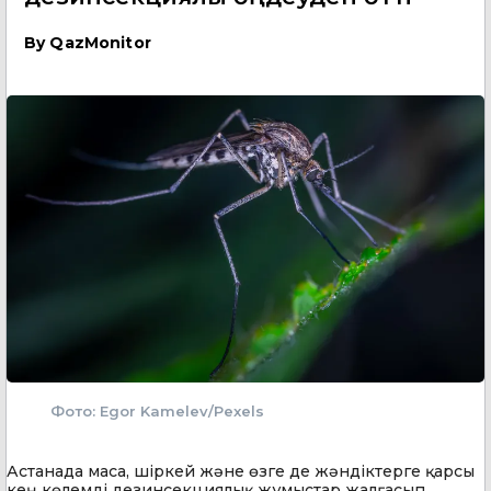
By
QazMonitor
Фото: Egor Kamelev/Pexels
Астанада маса, шіркей және өзге де жәндіктерге қарсы
кең көлемді дезинсекциялық жұмыстар жалғасып