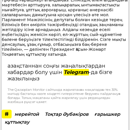
тұңғыш ғарышкері атандыңыз. Еліміздің әлем алдындағы
мәртебесін арттыруға, халықаралық ынтымақтастықты
нығайтуға, ұлттық аэроғарыш, қорғаныс өнеркәсібі
салаларының дамытуына қосқан үлесіңіз өте мол.
Парламент Мәжілісінің депутаты болған кезіңде терең
біліміңіз бен өмірлік тәжірибеңізді отандық заңнаманы
жетілдіру ісіне арнадыңыз. Алдағы кезеңде еселі
еңбегіңіздің жемісін көріп, ел-жұрттың сый-құрметіне
бөлене беруіңізге тілектестігімді білдіремін. Сізге мықты
денсаулық, ұзақ ғұмыр, отбасыңызға бақ-береке
тілеймін», — делінген Президент Қасым-Жомарт
Тоқаевтың құттықтау хатында.
Қазақстаннан соңғы жаңалықтардан
хабардар болу үшін
Telegram
-да бізге
жазылыңыз
The Qazaqstan Monitor сайтында жарияланған мақаладағы тек 30%
мәтінді бастапқы көзге міндетті гиперсілтеме берумен пайдалануға
болады. Толық мақаланы қайта жариялау үшін редакциядан
жазбаша рұқсат қажет.
#
мерейтой
Тоқтар Әубәкіров
ғарышкер
құттықтау