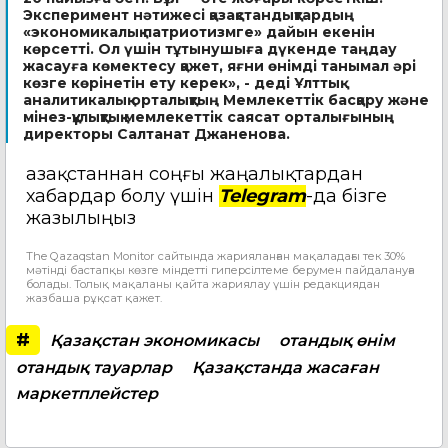
Эксперимент нәтижесі қазақстандықтардың
«экономикалық патриотизмге» дайын екенін
көрсетті. Ол үшін тұтынушыға дүкенде таңдау
жасауға көмектесу қажет, яғни өнімді танымал әрі
көзге көрінетін ету керек», - деді Ұлттық
аналитикалық орталықтың Мемлекеттік басқару және
мінез-құлықтық мемлекеттік саясат орталығының
директоры Салтанат Джаненова.
Қазақстаннан соңғы жаңалықтардан
хабардар болу үшін
Telegram
-да бізге
жазылыңыз
The Qazaqstan Monitor сайтында жарияланған мақаладағы тек 30%
мәтінді бастапқы көзге міндетті гиперсілтеме берумен пайдалануға
болады. Толық мақаланы қайта жариялау үшін редакциядан
жазбаша рұқсат қажет.
#
Қазақстан экономикасы
отандық өнім
отандық тауарлар
Қазақстанда жасаған
маркетплейстер