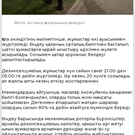
Фото: Астана қаласының әкімдігі
Қала әкімдігінің мәліметінше, жұмыстар екі ауысыммен
жүргізіледі. Өңдеу қаланың орталық бөлігінен басталып,
шеткі аумақтарға қарай ығыстыру әдісімен жүзеге
асырылады. Сонымен қатар қорғаныс белдеуі
қалыптастырылады.
Дезинсекциялық жұмыстар күн сайын сағат 21:00-ден
05:00-ге дейін жүргізіледі. Әр кезең 20 күнге созылады,
ал жалпы алты кезең өткізу жоспарланған.
Мамандардың айтуынша, масалар экожүйенің ажырамас
бөлігі болғандықтан, оларды толық жою мақсаты
қойылмаған. Дегенмен атқарылып жатқан шаралар
олардың санын 90%-ға дейін азайтуға мүмкіндік береді.
Өңдеу барысында механикалық роторлы бүріккіштер,
арнайы дезинсекциялық көліктер, қамысты әрі жетуі
қиын аумақтарға арналған дрондар және ірі су
айдындарында жұмыс істейтін арнайы жабдықталған