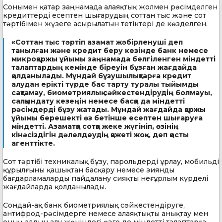
Сонымен қатар заңнамада алаяқтық жолмен рәсімделген
кредиттерді есептен шығарудың соттан тыс және сот
тәртібімен жүзеге асырылатын тетіктері де көзделген.
«Соттан тыс тәртіп азамат жәбірленуші деп
танылған және кредит беру кезінде банк немесе
микроқаржы ұйымы заңнамада белгіленген міндетті
талаптардың кемінде біреуін бұзған жағдайда
қолданылады. Мұндай бұзушылықтарға кредит
алудан ерікті түрде бас тарту туралы тыйымды
сақтамау, биометриялық сәйкестендірудің болмауы,
салқындату кезеңін немесе басқа да міндетті
рәсімдерді бұзу жатады. Мұндай жағдайда қаржы
ұйымы берешекті өз бетінше есептен шығаруға
міндетті. Азаматқа сотқа жеке жүгініп, өзінің
кінәсіздігін дәлелдеудің қажеті жоқ», деп қосты
агенттікте.
Сот тәртібі техникалық бұзу, парольдерді ұрлау, мобильді
құрылғыны қашықтан басқару немесе зиянды
бағдарламаларды пайдалану сияқты неғұрлым күрделі
жағдайларда қолданылады.
Сондай-ақ банк биометриялық сәйкестендіруге,
антифрод-рәсімдерге немесе алаяқтықты анықтау мен
оның алдын алу жөніндегі өзге де міндетті талаптарға