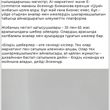
ғылымдарының магистрі, AI-маркетинг және E-
commerce маманы Әсемнұр Бижанова ерекше «Qiyal»
жобасын қолға алды. Бұл жай ғана бизнес емес, бұл –
үйде отырған аналар мен әжелердің шығармашылығын
табысқа айналдыратын әлеуметтік платформа.
Жобаның негізгі қатысушылары – 35 пен 65 жас
аралығындағы шебер әйелдер. Олардың арасында
көпбалалы аналар мен ауылдарда тұратын әжелер бар.
«Біздің шеберлер – өте сенімді кісілер. Тек олар
маркетинг пен сатылым әлемінен алшақ. Олар тек
шығармашылықпен айналысады, ал қалған жұмысты –
дизайннан бастап сатылымға дейін – біздің команда өз
мойнына алады», дейді Әсемнұр.