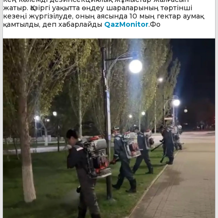
жатыр. Қазіргі уақытта өңдеу шараларының төртінші
кезеңі жүргізілуде, оның аясында 10 мың гектар аумақ
қамтылды, деп хабарлайды
QazMonitor
.Фо