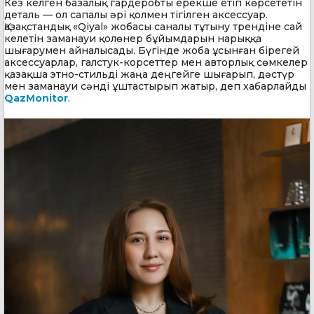
Кез келген базалық гардеробты ерекше етіп көрсететін
деталь — ол сапалы әрі қолмен тігілген аксессуар.
Қазақстандық «Qiyal» жобасы саналы тұтыну трендіне сай
келетін заманауи қолөнер бұйымдарын нарыққа
шығарумен айналысады. Бүгінде жоба ұсынған бірегей
аксессуарлар, галстук-корсеттер мен авторлық сөмкелер
қазақша этно-стильді жаңа деңгейге шығарып, дәстүр
мен заманауи сәнді ұштастырып жатыр, деп хабарлайды
QazMonitor
.