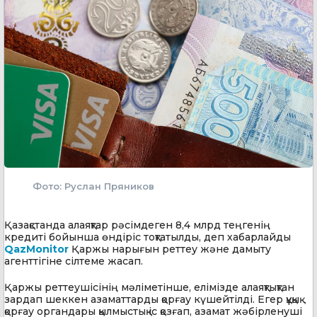
Фото: Руслан Пряников
Қазақстанда алаяқтар рәсімдеген 8,4 млрд теңгенің
кредиті бойынша өндіріс тоқтатылды, деп хабарлайды
QazMonitor
Қаржы нарығын реттеу және дамыту
агенттігіне сілтеме жасап.
Қаржы реттеушісінің мәліметінше, елімізде алаяқтықтан
зардап шеккен азаматтарды қорғау күшейтілді. Егер құқық
қорғау органдары қылмыстық іс қозғап, азамат жәбірленуші