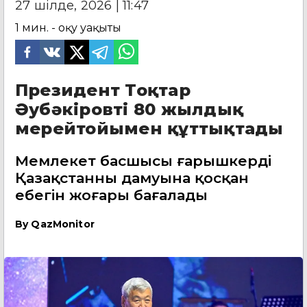
27 шілде, 2026 | 11:47
1
мин. - оқу уақыты
Президент Тоқтар
Әубәкіровті 80 жылдық
мерейтойымен құттықтады
Мемлекет басшысы ғарышкердің
Қазақстанның дамуына қосқан
еңбегін жоғары бағалады
By
QazMonitor