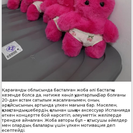
Қарағанды облысында басталған жоба әлі бастапқы
кезеңде болса да, нәтиже көңіл қуантарлық. Бар болғаны
20-дан астам сатылым жасалғанымен, оның
әрқайсысының артында үлкен мағына бар. Мәселен,
қазақстандық шебердің қолынан шыққан аксессуар Испанияда
өткен концертте бой көрсетіп, әлеуметтік желілерде
трендке айналған. Жоба авторы бұл – қатысушы әйелдер
мен олардың балалары үшін үлкен мотивация деп
есептейді.