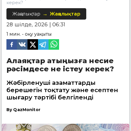
керек?
Жаңалықтар
Жаңалықтар
28 шілде, 2026 | 06:31
1
мин. - оқу уақыты
Алаяқтар атыңызға несие
рәсімдесе не істеу керек?
Жәбірленуші азаматтардың
берешегін тоқтату және есептен
шығару тәртібі белгіленді
By
QazMonitor