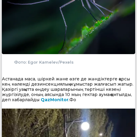
Фото: Egor Kamelev/Pexels
Астанада маса, шіркей және өзге де жәндіктерге қарсы
кең көлемді дезинсекциялық жұмыстар жалғасып жатыр.
Қазіргі уақытта өңдеу шараларының төртінші кезеңі
жүргізілуде, оның аясында 10 мың гектар аумақ қамтылды,
деп хабарлайды
QazMonitor
.Фо