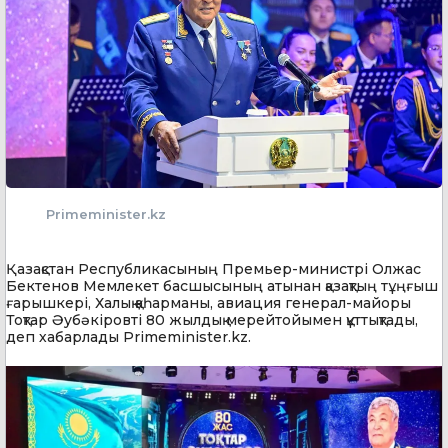
Primeminister.kz
Қазақстан Республикасының Премьер-министрі Олжас
Бектенов Мемлекет басшысының атынан қазақтың тұңғыш
ғарышкері, Халық қаһарманы, авиация генерал-майоры
Тоқтар Әубәкіровті 80 жылдық мерейтойымен құттықтады,
деп хабарлады Primeminister.kz.