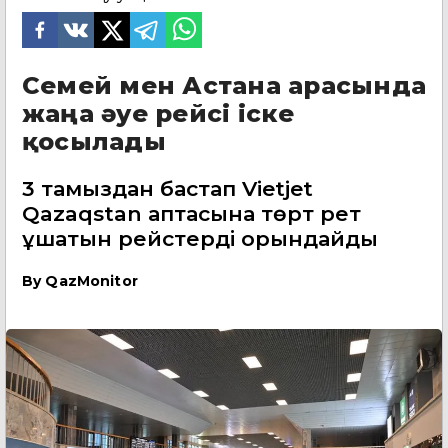
Семей мен Астана арасында
жаңа әуе рейсі іске
қосылады
3 тамыздан бастап Vietjet
Qazaqstan аптасына төрт рет
ұшатын рейстерді орындайды
By
QazMonitor