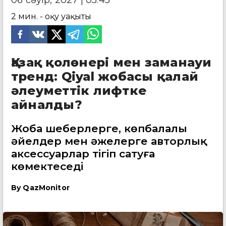
2
мин. - оқу уақыты
Қазақ қолөнері мен заманауи
тренд: Qiyal жобасы қалай
әлеуметтік лифтке
айналды?
Жоба шеберлерге, көпбалалы
әйелдер мен әжелерге авторлық
аксессуарлар тігіп сатуға
көмектеседі
By
QazMonitor