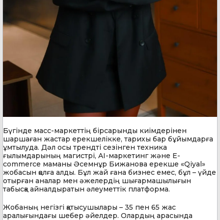
Бүгінде масс-маркеттің бірсарынды киімдерінен
шаршаған жастар ерекшелікке, тарихы бар бұйымдарға
ұмтылуда. Дәл осы трендті сезінген техника
ғылымдарының магистрі, AI-маркетинг және E-
commerce маманы Әсемнұр Бижанова ерекше «Qiyal»
жобасын қолға алды. Бұл жай ғана бизнес емес, бұл – үйде
отырған аналар мен әжелердің шығармашылығын
табысқа айналдыратын әлеуметтік платформа.
Жобаның негізгі қатысушылары – 35 пен 65 жас
аралығындағы шебер әйелдер. Олардың арасында