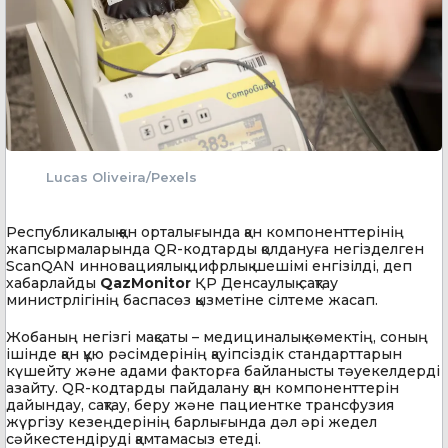
Lucas Oliveira/Pexels
Республикалық қан орталығында қан компоненттерінің
жапсырмаларында QR-кодтарды қолдануға негізделген
ScanQAN инновациялық цифрлық шешімі енгізілді, деп
хабарлайды
QazMonitor
ҚР Денсаулық сақтау
министрлігінің баспасөз қызметіне сілтеме жасап.
Жобаның негізгі мақсаты – медициналық көмектің, соның
ішінде қан құю рәсімдерінің қауіпсіздік стандарттарын
күшейту және адами факторға байланысты тәуекелдерді
азайту. QR-кодтарды пайдалану қан компоненттерін
дайындау, сақтау, беру және пациентке трансфузия
жүргізу кезеңдерінің барлығында дәл әрі жедел
сәйкестендіруді қамтамасыз етеді.