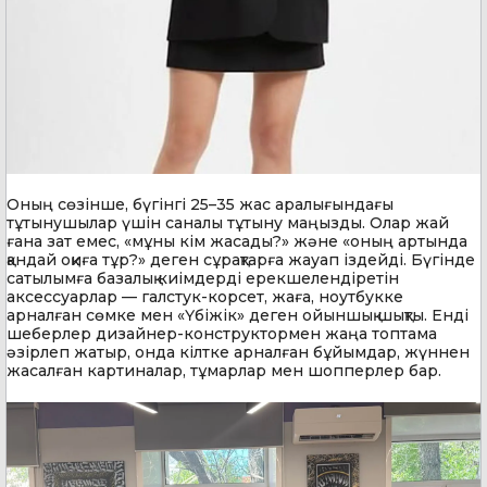
Оның сөзінше, бүгінгі 25–35 жас аралығындағы
тұтынушылар үшін саналы тұтыну маңызды. Олар жай
ғана зат емес, «мұны кім жасады?» және «оның артында
қандай оқиға тұр?» деген сұрақтарға жауап іздейді. Бүгінде
сатылымға базалық киімдерді ерекшелендіретін
аксессуарлар — галстук-корсет, жаға, ноутбукке
арналған сөмке мен «Үбіжік» деген ойыншық шықты. Енді
шеберлер дизайнер-конструктормен жаңа топтама
әзірлеп жатыр, онда кілтке арналған бұйымдар, жүннен
жасалған картиналар, тұмарлар мен шопперлер бар.