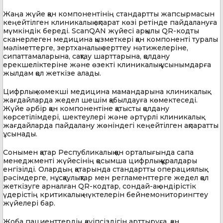
Жаңа жүйе қан компонентінің стандартты жапсырмасын
кеңейтілген клиникалық ақпарат көзі ретінде пайдалануға
мүмкіндік береді. ScanQAN жүйесі арқылы QR-кодты
сканерлеген медицина қызметкері қан компоненті туралы
мәліметтерге, зертханалық зерттеу нәтижелеріне,
сипаттамаларына, сақтау шарттарына, қолдану
ерекшеліктеріне және өзекті клиникалық ұсынымдарға
жылдам қол жеткізе алады.
Цифрлық көмекші медицина мамандарына клиникалық
жағдайларда жедел шешім қабылдауға көмектеседі.
Жүйе әрбір қан компонентіне қатысты қолдану
көрсетілімдері, шектеулері және әртүрлі клиникалық
жағдайларда пайдалану жөніндегі кеңейтілген ақпаратты
ұсынады.
Сонымен қатар Республикалық қан орталығында сапа
менеджменті жүйесінің қосымша цифрлық құралдары
енгізілді. Олардың қатарында стандартты операциялық
рәсімдерге, нұсқаулықтар мен регламенттерге жедел қол
жеткізуге арналған QR-кодтар, сондай-ақ өндірістік
үдерістің критикалық нүктелерін бейнемониторингтеу
жүйелері бар.
Жоба пациенттердің қауіпсіздігін арттыруға, қан