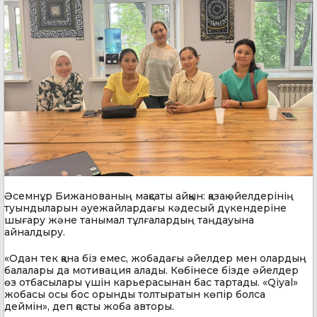
Әсемнұр Бижанованың мақсаты айқын: қазақ әйелдерінің
туындыларын әуежайлардағы кәдесый дүкендеріне
шығару және танымал тұлғалардың таңдауына
айналдыру.
«Одан тек қана біз емес, жобадағы әйелдер мен олардың
балалары да мотивация алады. Көбінесе бізде әйелдер
өз отбасылары үшін карьерасынан бас тартады. «Qiyal»
жобасы осы бос орынды толтыратын көпір болса
деймін», деп қосты жоба авторы.