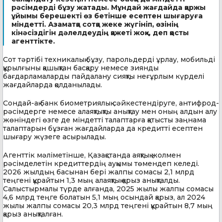
рәсімдерді бұзу жатады. Мұндай жағдайда қаржы
ұйымы берешекті өз бетінше есептен шығаруға
міндетті. Азаматқа сотқа жеке жүгініп, өзінің
кінәсіздігін дәлелдеудің қажеті жоқ», деп қосты
агенттікте.
Сот тәртібі техникалық бұзу, парольдерді ұрлау, мобильді
құрылғыны қашықтан басқару немесе зиянды
бағдарламаларды пайдалану сияқты неғұрлым күрделі
жағдайларда қолданылады.
Сондай-ақ банк биометриялық сәйкестендіруге, антифрод-
рәсімдерге немесе алаяқтықты анықтау мен оның алдын алу
жөніндегі өзге де міндетті талаптарға қатысты заңнама
талаптарын бұзған жағдайларда да кредитті есептен
шығару жүзеге асырылады.
Агенттік мәліметінше, Қазақстанда аяқтық жолмен
рәсімделетін кредиттердің ауқымы төмендеп келеді.
2026 жылдың басынан бері жалпы сомасы 2,1 млрд
теңгені құрайтын 1,3 мың алаяқтық қарыз анықталды.
Салыстырмалы түрде алғанда, 2025 жылы жалпы сомасы
4,6 млрд теңге болатын 5,1 мың осындай қарыз, ал 2024
жылы жалпы сомасы 20,3 млрд теңгені құрайтын 8,7 мың
қарыз анықталған.