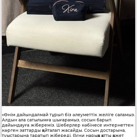
«Өнім дайындалмай тұрып біз әлеуметтік желіге саламыз.
Алдын ала сатылымға шығарамыз, сосын барып
дайындауға жібереміз. Шеберлер көбінесе интернеттен
көрген заттарды қайталап жасайды. Сосын достарына,
туыстарына таратып жібереді. Яғни нарыққа қатты қажет