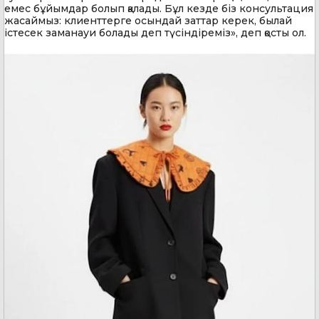
емес бұйымдар болып қалады. Бұл кезде біз консультация
жасаймыз: клиенттерге осындай заттар керек, былай
істесек заманауи болады деп түсіндіреміз», деп қосты ол.