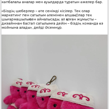
көпбалалы аналар мен ауылдарда тұратын әжелер бар.
«Біздің шеберлер – өте сенімді кісілер. Тек олар
маркетинг пен сатылым әлемінен алшақ. Олар тек
шығармашылықпен айналысады, ал қалған жұмысты –
дизайннан бастап сатылымға дейін – біздің команда өз
мойнына алады», дейді Әсемнұр.