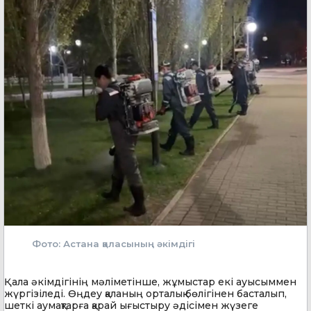
Фото: Астана қаласының әкімдігі
Қала әкімдігінің мәліметінше, жұмыстар екі ауысыммен
жүргізіледі. Өңдеу қаланың орталық бөлігінен басталып,
шеткі аумақтарға қарай ығыстыру әдісімен жүзеге