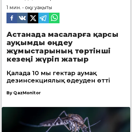
1
мин. - оқу уақыты
Астанада масаларға қарсы
ауқымды өңдеу
жұмыстарының төртінші
кезеңі жүріп жатыр
Қалада 10 мың гектар аумақ
дезинсекциялық өңдеуден өтті
By
QazMonitor