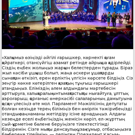
«Халқымыз өзіңізді әйгілі ғарышкер, көрнекті қоғам
қайраткері, отансүйгіш азамат ретінде айрықша қадірлейді.
Сіздің еңбек жолыңыз жарқын белестерден тұрады. Біраз
жыл кәсіби ұшқыш болып, жаңа әскери ұшақтарды
сынақтан өткізіп, ерен ерліктің үлгісін көрсете білдіңіз. Сіз
зеңгір көкке көтерілген қазақтың тұңғыш ғарышкері
атандыңыз. Еліміздің әлем алдындағы мәртебесін
арттыруға, халықаралық ынтымақтастықты нығайтуға, ұлттық
аэроғарыш, қорғаныс өнеркәсібі салаларының дамытуына
қосқан үлесіңіз өте мол. Парламент Мәжілісінің депутаты
болған кезіңде терең біліміңіз бен өмірлік тәжірибеңізді
отандық заңнаманы жетілдіру ісіне арнадыңыз. Алдағы
кезеңде еселі еңбегіңіздің жемісін көріп, ел-жұрттың
сый-құрметіне бөлене беруіңізге тілектестігімді
білдіремін. Сізге мықты денсаулық, ұзақ ғұмыр, отбасыңызға
бақ-береке тілеймін», — делінген Президент Қасым-