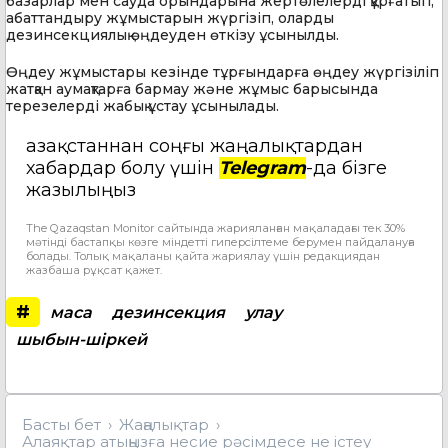
базарлар мен сауда орындарына жертөлелерді құрғатып,
абаттандыру жұмыстарын жүргізіп, оларды
дезинсекциялық өңдеуден өткізу ұсынылды.
Өңдеу жұмыстары кезінде тұрғындарға өңдеу жүргізіліп
жатқан аумақтарға бармау және жұмыс барысында
терезелерді жабық ұстау ұсынылады.
Қазақстаннан соңғы жаңалықтардан
хабардар болу үшін
Telegram
-да бізге
жазылыңыз
The Qazaqstan Monitor сайтында жарияланған мақаладағы тек 30%
мәтінді бастапқы көзге міндетті гиперсілтеме берумен пайдалануға
болады. Толық мақаланы қайта жариялау үшін редакциядан
жазбаша рұқсат қажет.
#
маса
дезинсекция
улау
шыбын-шіркей
Басты бет
Жаңалықтар
Алаяқтар атыңызға несие рәсімдесе не істеу