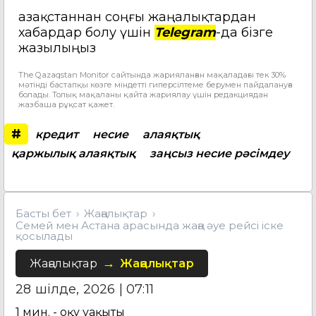
Қазақстаннан соңғы жаңалықтардан
хабардар болу үшін
Telegram
-да бізге
жазылыңыз
The Qazaqstan Monitor сайтында жарияланған мақаладағы тек 30%
мәтінді бастапқы көзге міндетті гиперсілтеме берумен пайдалануға
болады. Толық мақаланы қайта жариялау үшін редакциядан
жазбаша рұқсат қажет.
#
кредит
несие
алаяқтық
қаржылық алаяқтық
заңсыз несие рәсімдеу
Басты бет
Жаңалықтар
Семей мен Астана арасында жаңа әуе рейсі іске
қосылады
Жаңалықтар
Жаңалықтар
28 шілде, 2026 | 07:11
1
мин. - оқу уақыты