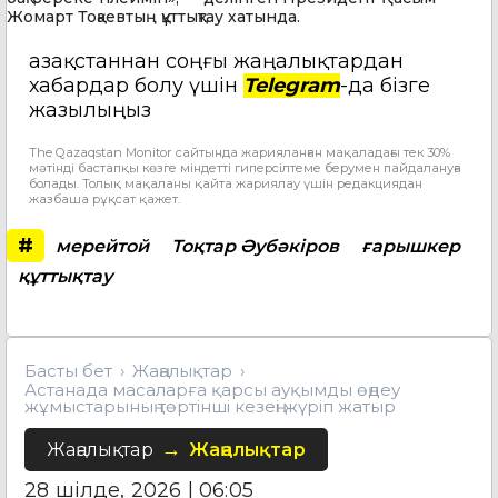
Жомарт Тоқаевтың құттықтау хатында.
Қазақстаннан соңғы жаңалықтардан
хабардар болу үшін
Telegram
-да бізге
жазылыңыз
The Qazaqstan Monitor сайтында жарияланған мақаладағы тек 30%
мәтінді бастапқы көзге міндетті гиперсілтеме берумен пайдалануға
болады. Толық мақаланы қайта жариялау үшін редакциядан
жазбаша рұқсат қажет.
#
мерейтой
Тоқтар Әубәкіров
ғарышкер
құттықтау
Басты бет
Жаңалықтар
Астанада масаларға қарсы ауқымды өңдеу
жұмыстарының төртінші кезеңі жүріп жатыр
Жаңалықтар
Жаңалықтар
28 шілде, 2026 | 06:05