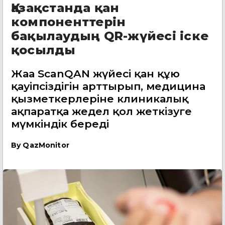
Қазақстанда қан
компоненттерін
бақылаудың QR-жүйесі іске
қосылды
Жаңа ScanQAN жүйесі қан құю
қауіпсіздігін арттырып, медицина
қызметкерлеріне клиникалық
ақпаратқа жедел қол жеткізуге
мүмкіндік береді
By
QazMonitor