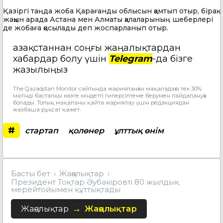
Қазіргі таңда жоба Қарағанды облысын қамтып отыр, бірақ
жақын арада Астана мен Алматы қалаларының шеберлері
де жобаға қосылады деп жоспарланып отыр.
Қазақстаннан соңғы жаңалықтардан
хабардар болу үшін
Telegram
-да бізге
жазылыңыз
The Qazaqstan Monitor сайтында жарияланған мақаладағы тек 30%
мәтінді бастапқы көзге міндетті гиперсілтеме берумен пайдалануға
болады. Толық мақаланы қайта жариялау үшін редакциядан
жазбаша рұқсат қажет.
#
стартап
қолөнер
ұлттық өнім
Басты бет
Жаңалықтар
Президент Тоқтар Әубәкіровті 80 жылдық
мерейтойымен құттықтады
Жаңалықтар
Жаңалықтар