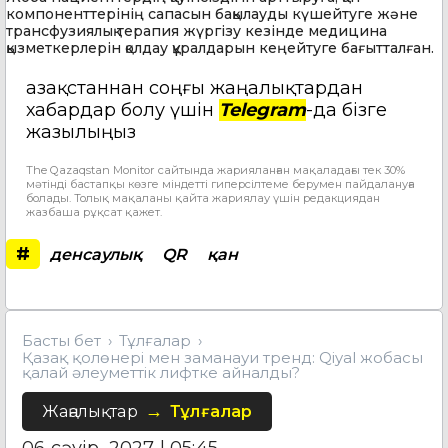
компоненттерінің сапасын бақылауды күшейтуге және
трансфузиялық терапия жүргізу кезінде медицина
қызметкерлерін қолдау құралдарын кеңейтуге бағытталған.
Қазақстаннан соңғы жаңалықтардан
хабардар болу үшін
Telegram
-да бізге
жазылыңыз
The Qazaqstan Monitor сайтында жарияланған мақаладағы тек 30%
мәтінді бастапқы көзге міндетті гиперсілтеме берумен пайдалануға
болады. Толық мақаланы қайта жариялау үшін редакциядан
жазбаша рұқсат қажет.
#
денсаулық
QR
қан
Басты бет
Тұлғалар
Қазақ қолөнері мен заманауи тренд: Qiyal жобасы
қалай әлеуметтік лифтке айналды?
Жаңалықтар
Тұлғалар
06 сәуір, 2027 | 05:45