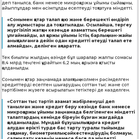
деп танылса, банк немесе микроқаржы ұйымы сыйақыны,
айыппұлдар мен өсімпұлды есептеуді тоқтатуға міндетті.
«Сонымен қатар талап қою және берешекті өндіріп
алу жұмыстары да тоқтатылады. Осылайша, тергеу
жүргізіліп жатқан кезеңде азаматтың берешегі
ұлғаймайды, ал қаржы ұйымы істің барлық мән-жайы
анықталғанға дейін одан кредитті өтеуді талап ете
алмайды», делінген ақпаратта.
Тек биылғы жылдың өзінде бұл шаралар жалпы сомасы
8,4 млрд теңгені құрайтын 6,2 мың қарызға қатысты
қолданылды.
Сонымен қатар заңнамада алаяқтық жолмен рәсімделген
кредиттерді есептен шығарудың соттан тыс және сот
тәртібімен жүзеге асырылатын тетіктері де көзделген.
«Соттан тыс тәртіп азамат жәбірленуші деп
танылған және кредит беру кезінде банк немесе
микроқаржы ұйымы заңнамада белгіленген міндетті
талаптардың кемінде біреуін бұзған жағдайда
қолданылады. Мұндай бұзушылықтарға кредит
алудан ерікті түрде бас тарту туралы тыйымды
сақтамау, биометриялық сәйкестендірудің болмауы,
салқындату кезеңін немесе басқа да міндетті