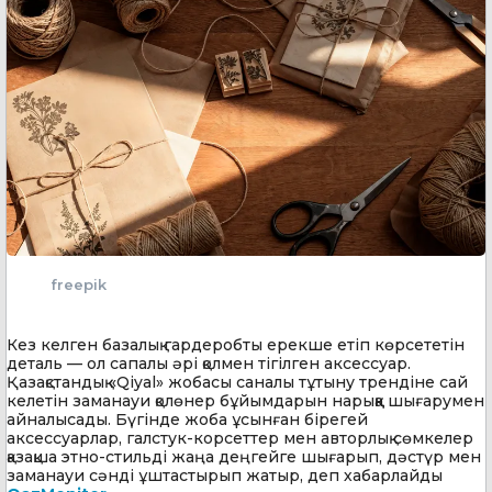
freepik
Кез келген базалық гардеробты ерекше етіп көрсететін
деталь — ол сапалы әрі қолмен тігілген аксессуар.
Қазақстандық «Qiyal» жобасы саналы тұтыну трендіне сай
келетін заманауи қолөнер бұйымдарын нарыққа шығарумен
айналысады. Бүгінде жоба ұсынған бірегей
аксессуарлар, галстук-корсеттер мен авторлық сөмкелер
қазақша этно-стильді жаңа деңгейге шығарып, дәстүр мен
заманауи сәнді ұштастырып жатыр, деп хабарлайды