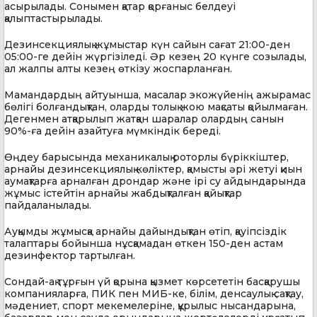
асырылады. Сонымен қатар қорғаныс белдеуі
қалыптастырылады.
Дезинсекциялық жұмыстар күн сайын сағат 21:00-ден
05:00-ге дейін жүргізіледі. Әр кезең 20 күнге созылады,
ал жалпы алты кезең өткізу жоспарланған.
Мамандардың айтуынша, масалар экожүйенің ажырамас
бөлігі болғандықтан, оларды толық жою мақсаты қойылмаған.
Дегенмен атқарылып жатқан шаралар олардың санын
90%-ға дейін азайтуға мүмкіндік береді.
Өңдеу барысында механикалық роторлы бүріккіштер,
арнайы дезинсекциялық көліктер, қамысты әрі жетуі қиын
аумақтарға арналған дрондар және ірі су айдындарында
жұмыс істейтін арнайы жабдықталған қайықтар
пайдаланылады.
Ауқымды жұмысқа арнайы дайындықтан өтіп, қауіпсіздік
талаптары бойынша нұсқамадан өткен 150-ден астам
дезинфектор тартылған.
Сондай-ақ тұрғын үй қорына қызмет көрсететін басқарушы
компанияларға, ПИК пен МИБ-ке, білім, денсаулық сақтау,
мәдениет, спорт мекемелеріне, құрылыс нысандарына,