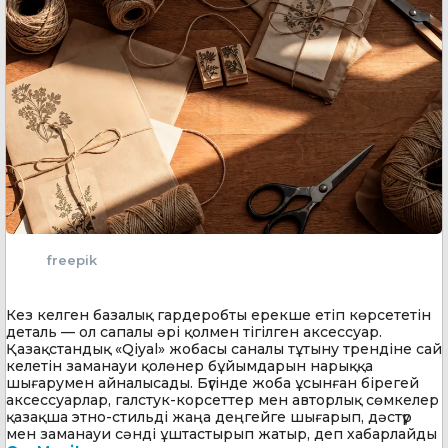
freepik
Кез келген базалық гардеробты ерекше етіп көрсететін
деталь — ол сапалы әрі қолмен тігілген аксессуар.
Қазақстандық «Qiyal» жобасы саналы тұтыну трендіне сай
келетін заманауи қолөнер бұйымдарын нарыққа
шығарумен айналысады. Бүгінде жоба ұсынған бірегей
аксессуарлар, галстук-корсеттер мен авторлық сөмкелер
қазақша этно-стильді жаңа деңгейге шығарып, дәстүр
мен заманауи сәнді ұштастырып жатыр, деп хабарлайды