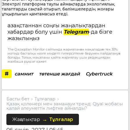
Электрлі платформа таулы аймақтарда экологиялық
талаптарды сақтай отырып, бөлімшелердің жоғары
ұтқырлығын қамтамасыз етеді.
Қазақстаннан соңғы жаңалықтардан
хабардар болу үшін
Telegram
-да бізге
жазылыңыз
The Qazaqstan Monitor сайтында жарияланған мақаладағы тек 30%
мәтінді бастапқы көзге міндетті гиперсілтеме берумен пайдалануға
болады. Толық мақаланы қайта жариялау үшін редакциядан
жазбаша рұқсат қажет.
#
саммит
төтенше жағдай
Cybertruck
Басты бет
Тұлғалар
Қазақ қолөнері мен заманауи тренд: Qiyal жобасы
қалай әлеуметтік лифтке айналды?
Жаңалықтар
Тұлғалар