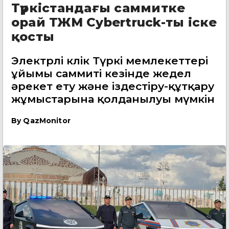
Түркістандағы саммитке
орай ТЖМ Cybertruck-ты іске
қосты
Электрлі көлік Түркі мемлекеттері
ұйымы саммиті кезінде жедел
әрекет ету және іздестіру-құтқару
жұмыстарына қолданылуы мүмкін
By
QazMonitor