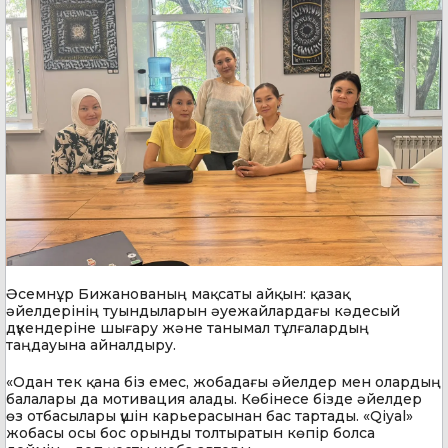
Әсемнұр Бижанованың мақсаты айқын: қазақ
әйелдерінің туындыларын әуежайлардағы кәдесый
дүкендеріне шығару және танымал тұлғалардың
таңдауына айналдыру.
«Одан тек қана біз емес, жобадағы әйелдер мен олардың
балалары да мотивация алады. Көбінесе бізде әйелдер
өз отбасылары үшін карьерасынан бас тартады. «Qiyal»
жобасы осы бос орынды толтыратын көпір болса