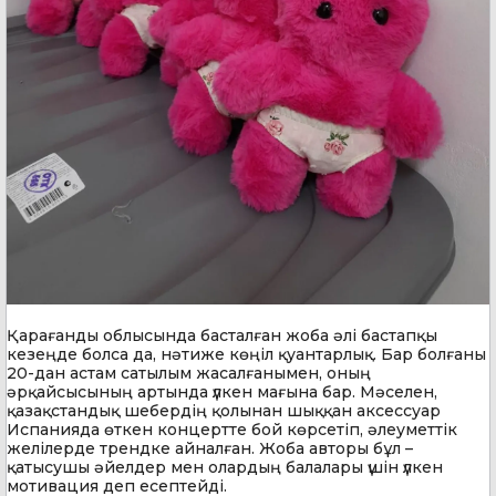
Қарағанды облысында басталған жоба әлі бастапқы
кезеңде болса да, нәтиже көңіл қуантарлық. Бар болғаны
20-дан астам сатылым жасалғанымен, оның
әрқайсысының артында үлкен мағына бар. Мәселен,
қазақстандық шебердің қолынан шыққан аксессуар
Испанияда өткен концертте бой көрсетіп, әлеуметтік
желілерде трендке айналған. Жоба авторы бұл –
қатысушы әйелдер мен олардың балалары үшін үлкен
мотивация деп есептейді.