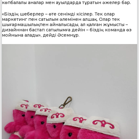
көпбалалы аналар мен ауылдарда тұратын әжелер бар.
«Біздің шеберлер – өте сенімді кісілер. Тек олар
маркетинг пен сатылым әлемінен алшақ. Олар тек
шығармашылықпен айналысады, ал қалған жұмысты –
дизайннан бастап сатылымға дейін – біздің команда өз
мойнына алады», дейді Әсемнұр.