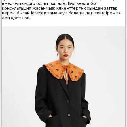
емес бұйымдар болып қалады. Бұл кезде біз
консультация жасаймыз: клиенттерге осындай заттар
керек, былай істесек заманауи болады деп түсіндіреміз»,
деп қосты ол.