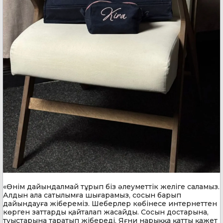
«Өнім дайындалмай тұрып біз әлеуметтік желіге саламыз.
Алдын ала сатылымға шығарамыз, сосын барып
дайындауға жібереміз. Шеберлер көбінесе интернеттен
көрген заттарды қайталап жасайды. Сосын достарына,
туыстарына таратып жібереді. Яғни нарыққа қатты қажет