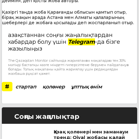
деймін», деп қосты жоба авторы.
Қазіргі таңда жоба Қарағанды облысын қамтып отыр,
бірақ жақын арада Астана мен Алматы қалаларының
шеберлері де жобаға қосылады деп жоспарланып отыр.
Қазақстаннан соңғы жаңалықтардан
хабардар болу үшін
Telegram
-да бізге
жазылыңыз
The Qazaqstan Monitor сайтында жарияланған мақаладағы тек 30%
мәтінді бастапқы көзге міндетті гиперсілтеме берумен пайдалануға
болады. Толық мақаланы қайта жариялау үшін редакциядан
жазбаша рұқсат қажет.
#
стартап
қолөнер
ұлттық өнім
Соңғы жаңалықтар
Қазақ қолөнері мен заманауи
тренд: Qiyal жобасы қалай