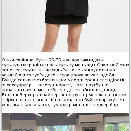
Оның сөзінше, бүгінгі 25–35 жас аралығындағы
тұтынушылар үшін саналы тұтыну маңызды. Олар жай ғана
зат емес, «мұны кім жасады?» және «оның артында
қандай оқиға тұр?» деген сұрақтарға жауап іздейді.
Бүгінде сатылымға базалық киімдерді ерекшелендіретін
аксессуарлар — галстук-корсет, жаға, ноутбукке
арналған сөмке мен «Үбіжік» деген ойыншық шықты.
Енді шеберлер дизайнер-конструктормен жаңа топтама
әзірлеп жатыр, онда кілтке арналған бұйымдар, жүннен
жасалған картиналар, тұмарлар мен шопперлер бар.