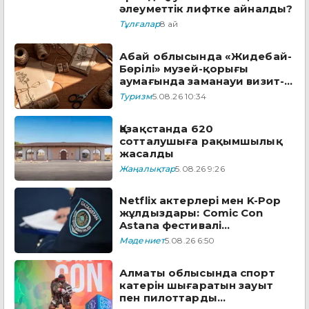
әлеуметтік лифтке айналды?
Тұлғалар
8 ай
Абай облысында «Жидебай-
Бөрілі» музей-қорығы
аумағында заманауи визит-
орталық құрылады
Туризм
5.08.26 10:34
Қазақстанда 620
сотталушыға рақымшылық
жасалды
Жаңалықтар
5.08.26 9:26
Netflix актерлері мен K-Pop
жұлдыздары: Comic Con
Astana фестивалі
бағдарламасын ұсынды
Мәдениет
5.08.26 6:50
Алматы облысында спорт
катерін шығаратын зауыт
пен пилоттарды