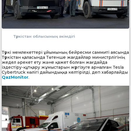
Түркістан облысының әкімдігі
Түркі мемлекеттері ұйымының бейресми саммиті аясында
Түркістан қаласында Төтенше жағдайлар министрлігінің
жедел әрекет ету және қажет болған жағдайда
іздестіру-құтқару жұмыстарын жүргізуге арналған Tesla
Cybertruck көлігі дайындыққа келтірілді, деп хабарлайды
QazMonitor
.