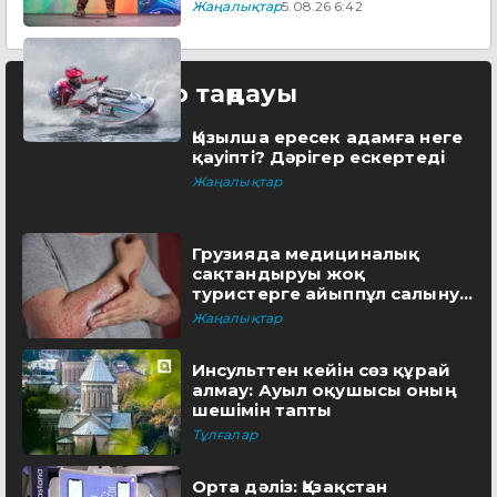
дайындайтын академия
Жаңалықтар
5.08.26 6:42
ашылады
Редактор таңдауы
Қызылша ересек адамға неге
қауіпті? Дәрігер ескертеді
Жаңалықтар
Грузияда медициналық
сақтандыруы жоқ
туристерге айыппұл салынуы
мүмкін
Жаңалықтар
Инсульттен кейін сөз құрай
алмау: Ауыл оқушысы оның
шешімін тапты
Тұлғалар
Орта дәліз: Қазақстан