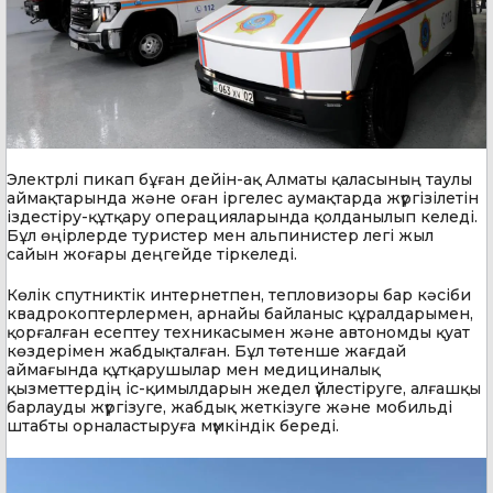
Электрлі пикап бұған дейін-ақ Алматы қаласының таулы
аймақтарында және оған іргелес аумақтарда жүргізілетін
іздестіру-құтқару операцияларында қолданылып келеді.
Бұл өңірлерде туристер мен альпинистер легі жыл
сайын жоғары деңгейде тіркеледі.
Көлік спутниктік интернетпен, тепловизоры бар кәсіби
квадрокоптерлермен, арнайы байланыс құралдарымен,
қорғалған есептеу техникасымен және автономды қуат
көздерімен жабдықталған. Бұл төтенше жағдай
аймағында құтқарушылар мен медициналық
қызметтердің іс-қимылдарын жедел үйлестіруге, алғашқы
барлауды жүргізуге, жабдық жеткізуге және мобильді
штабты орналастыруға мүмкіндік береді.