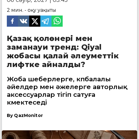
06 сәуір, 2027 | 05:45
2
мин. - оқу уақыты
Қазақ қолөнері мен
заманауи тренд: Qiyal
жобасы қалай әлеуметтік
лифтке айналды?
Жоба шеберлерге, көпбалалы
әйелдер мен әжелерге авторлық
аксессуарлар тігіп сатуға
көмектеседі
By
QazMonitor