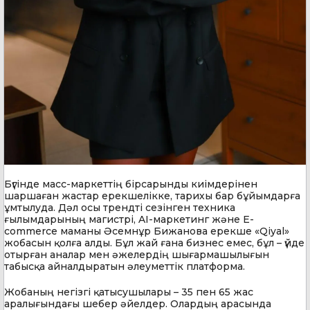
Бүгінде масс-маркеттің бірсарынды киімдерінен
шаршаған жастар ерекшелікке, тарихы бар бұйымдарға
ұмтылуда. Дәл осы трендті сезінген техника
ғылымдарының магистрі, AI-маркетинг және E-
commerce маманы Әсемнұр Бижанова ерекше «Qiyal»
жобасын қолға алды. Бұл жай ғана бизнес емес, бұл – үйде
отырған аналар мен әжелердің шығармашылығын
табысқа айналдыратын әлеуметтік платформа.
Жобаның негізгі қатысушылары – 35 пен 65 жас
аралығындағы шебер әйелдер. Олардың арасында