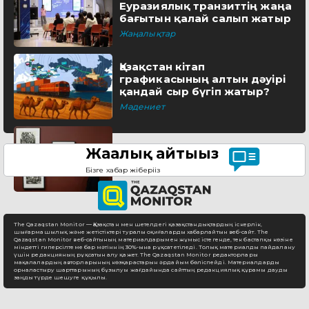
Еуразиялық транзиттің жаңа
бағытын қалай салып жатыр
Жаңалықтар
Қазақстан кітап
графикасының алтын дәуірі
қандай сыр бүгіп жатыр?
Мәдениет
Жаңалық айтыңыз
Бізге хабар жіберіңіз
The Qazaqstan Monitor — Қазақстан мен шетелдегі қазақстандықтардың іскерлік,
шығармашылық және жетістіктері туралы оқиғаларды хабарлайтын веб-сайт. The
Qazaqstan Monitor веб-сайтының материалдарымен жұмыс істегенде, тек бастапқы көзіне
міндетті гиперсілтеме бар мәтіннің 30%-ына рұқсат етіледі. Толық материалды пайдалану
үшін редакцияның рұқсатын алу қажет. The Qazaqstan Monitor редакторлары
мақалалардың авторларының көзқарастарын әрдайым бөліспейді. Материалдарды
орналастыру шарттарының бұзылуы жағдайында сайттың редакциялық құрамы дауды
заңды түрде шешуге құқылы.