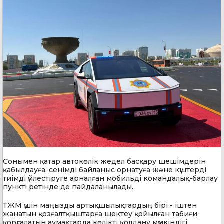
Сонымен қатар автокөлік жедел басқару шешімдерін
қабылдауға, сенімді байланыс орнатуға және күштерді
тиімді үйлестіруге арналған мобильді командалық-барлау
пункті ретінде де пайдаланылады.
ТЖМ үшін маңызды артықшылықтардың бірі - іштен
жанатын қозғалтқыштарға шектеу қойылған табиғи
қорғалатын аумақтарда көлікті қолдану мүмкіндігі.