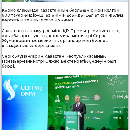
Көрме алаңында Қазақстанның барлық өңірінен келген
600 тауар өндіруші өз өнімін ұсынды. Бұл өткен жылғы
көрсеткіштен екі есеге жуық көп.
Салтанатты ашылу рәсіміне ҚР Премьер-министрінің
орынбасары – ұлттық экономика министрі Серік
Жұманғарин, мемлекеттік органдар мен бизнес-
қоғамдастық өкілдері қатысты.
Серік Жұманғарин Қазақстан Республикасының
Премьер-министрі Олжас Бектеновтің үндеуін оқып
берді.