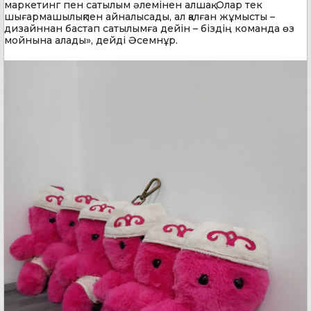
маркетинг пен сатылым әлемінен алшақ. Олар тек
шығармашылықпен айналысады, ал қалған жұмысты –
дизайннан бастап сатылымға дейін – біздің команда өз
мойнына алады», дейді Әсемнұр.