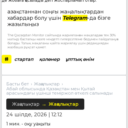
де жобаға қосылады деп жоспарланып отыр.
Қазақстаннан соңғы жаңалықтардан
хабардар болу үшін
Telegram
-да бізге
жазылыңыз
The Qazaqstan Monitor сайтында жарияланған мақаладағы тек 30%
мәтінді бастапқы көзге міндетті гиперсілтеме берумен пайдалануға
болады. Толық мақаланы қайта жариялау үшін редакциядан
жазбаша рұқсат қажет.
#
стартап
қолөнер
ұлттық өнім
Басты бет
Жаңалықтар
Абай облысында Қазақстан мен Қытай
арасындағы үшінші теміржол өткелі салынады
Жаңалықтар
Жаңалықтар
24 шілде, 2026 | 12:12
1
мин. - оқу уақыты