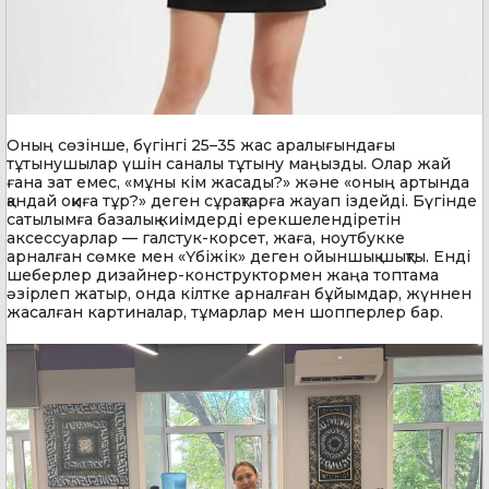
Оның сөзінше, бүгінгі 25–35 жас аралығындағы
тұтынушылар үшін саналы тұтыну маңызды. Олар жай
ғана зат емес, «мұны кім жасады?» және «оның артында
қандай оқиға тұр?» деген сұрақтарға жауап іздейді. Бүгінде
сатылымға базалық киімдерді ерекшелендіретін
аксессуарлар — галстук-корсет, жаға, ноутбукке
арналған сөмке мен «Үбіжік» деген ойыншық шықты. Енді
шеберлер дизайнер-конструктормен жаңа топтама
әзірлеп жатыр, онда кілтке арналған бұйымдар, жүннен
жасалған картиналар, тұмарлар мен шопперлер бар.