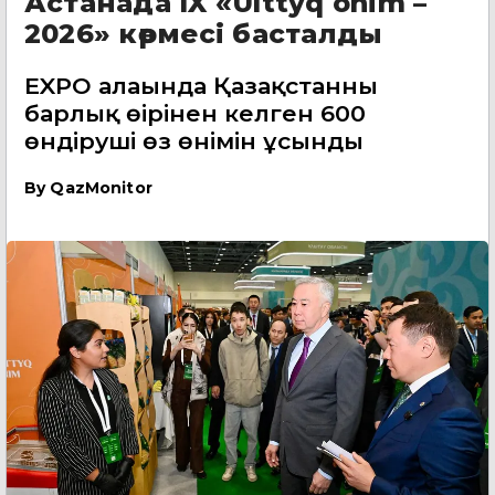
Астанада IX «Ulttyq ónim –
2026» көрмесі басталды
EXPO алаңында Қазақстанның
барлық өңірінен келген 600
өндіруші өз өнімін ұсынды
By
QazMonitor