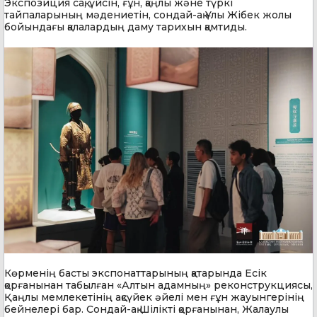
Экспозиция сақ, үйсін, ғұн, қаңлы және түркі
тайпаларының мәдениетін, сондай-ақ Ұлы Жібек жолы
бойындағы қалалардың даму тарихын қамтиды.
Көрменің басты экспонаттарының қатарында Есік
қорғанынан табылған «Алтын адамның» реконструкциясы,
Қаңлы мемлекетінің ақсүйек әйелі мен ғұн жауынгерінің
бейнелері бар. Сондай-ақ Шілікті қорғанынан, Жалаулы