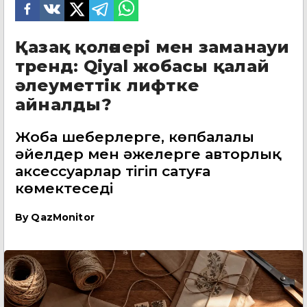
Қазақ қолөнері мен заманауи
тренд: Qiyal жобасы қалай
әлеуметтік лифтке
айналды?
Жоба шеберлерге, көпбалалы
әйелдер мен әжелерге авторлық
аксессуарлар тігіп сатуға
көмектеседі
By
QazMonitor