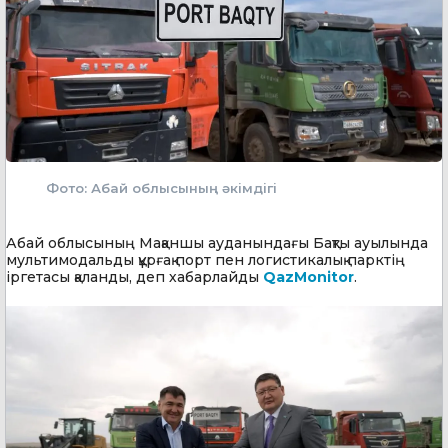
Фото: Абай облысының әкімдігі
Абай облысының Мақаншы ауданындағы Бақты ауылында
мультимодальды құрғақ порт пен логистикалық парктің
іргетасы қаланды, деп хабарлайды
QazMonitor
.