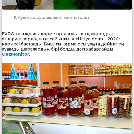
ҚР Ауыл шаруашылығы министрлігі
EXPO халықаралық көрме орталығында қазақстандық
өндірушілердің жыл сайынғы IX «Ulttyq ónim – 2026»
көрмесі басталды. Биылғы көрме осы уақытқа дейінгі ең
ауқымды шаралардың бірі болды, деп хабарлайды
QazMonitor
.