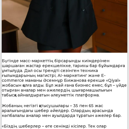
Бүгінде масс-маркеттің бірсарынды киімдерінен
шаршаған жастар ерекшелікке, тарихы бар бұйымдарға
ұмтылуда. Дәл осы трендті сезінген техника
ғылымдарының магистрі, AI-маркетинг және E-
commerce маманы Әсемнұр Бижанова ерекше «Qiyal»
жобасын қолға алды. Бұл жай ғана бизнес емес, бұл – үйде
отырған аналар мен әжелердің шығармашылығын
табысқа айналдыратын әлеуметтік платформа.
Жобаның негізгі қатысушылары – 35 пен 65 жас
аралығындағы шебер әйелдер. Олардың арасында
көпбалалы аналар мен ауылдарда тұратын әжелер бар.
«Біздің шеберлер – өте сенімді кісілер. Тек олар