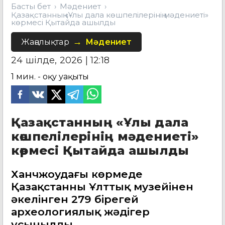
Басты бет
Мәдениет
Қазақстанның «Ұлы дала көшпелілерінің мәдениеті»
көрмесі Қытайда ашылды
Жаңалықтар
Мәдениет
24 шілде, 2026 | 12:18
1
мин. - оқу уақыты
Қазақстанның «Ұлы дала
көшпелілерінің мәдениеті»
көрмесі Қытайда ашылды
Ханчжоудағы көрмеде
Қазақстанның Ұлттық музейінен
әкелінген 279 бірегей
археологиялық жәдігер
ұсынылды