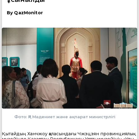
By
QazMonitor
Фото: ҚР Мәдениет және ақпарат министрлігі
Қытайдың Ханчжоу қаласындағы Чжэцзян провинциялық