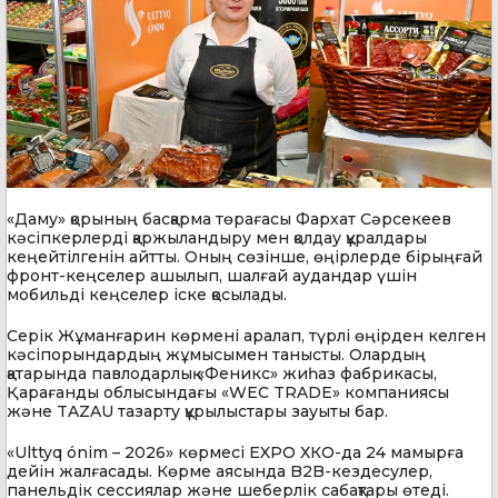
«Даму» қорының басқарма төрағасы Фархат Сәрсекеев
кәсіпкерлерді қаржыландыру мен қолдау құралдары
кеңейтілгенін айтты. Оның сөзінше, өңірлерде бірыңғай
фронт-кеңселер ашылып, шалғай аудандар үшін
мобильді кеңселер іске қосылады.
Серік Жұманғарин көрмені аралап, түрлі өңірден келген
кәсіпорындардың жұмысымен танысты. Олардың
қатарында павлодарлық «Феникс» жиһаз фабрикасы,
Қарағанды облысындағы «WEC TRADE» компаниясы
және TAZAU тазарту құрылыстары зауыты бар.
«Ulttyq ónim – 2026» көрмесі EXPO ХКО-да 24 мамырға
дейін жалғасады. Көрме аясында B2B-кездесулер,
панельдік сессиялар және шеберлік сабақтары өтеді.