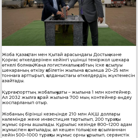
Жоба Қазақстан мен Қытай арасындағы Достық және
Қорғас өткелдерінен кейінгі үшінші теміржол шекара
өткелі болмақ. Жаңа логистикалық хабтың іске қосылуы
шекараның өткізу қабілетін жылына қосымша 20–25 млн
тоннаға арттырып, қолданыстағы өткелдердің жүктемесін
азайтады.
Құрғақ порттың жобалық қуаты – жылына 1 млн контейнер.
Ал 2032 жылға қарай жылына 700 мың контейнер өңдеу
жоспарланып отыр.
Жобаның бірінші кезеңінде 210 млн АҚШ доллары
көлемінде жеке инвестиция тартылып, 200 тұрақты
жұмыс орны ашылады. Құрылыс кезінде 800–1200 адам
жұмыспен қамтылады, ал кешен толық іске қосылғаннан
кейін 500–1000 тұрақты жұмыс орны құрылып, сервистік