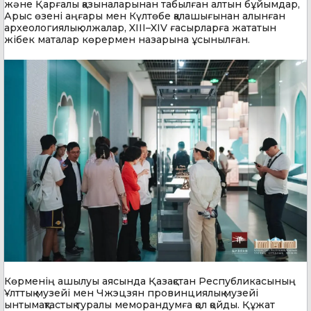
және Қарғалы қазыналарынан табылған алтын бұйымдар,
Арыс өзені аңғары мен Күлтөбе қалашығынан алынған
археологиялық олжалар, XIII–XIV ғасырларға жататын
жібек маталар көрермен назарына ұсынылған.
Көрменің ашылуы аясында Қазақстан Республикасының
Ұлттық музейі мен Чжэцзян провинциялық музейі
ынтымақтастық туралы меморандумға қол қойды. Құжат