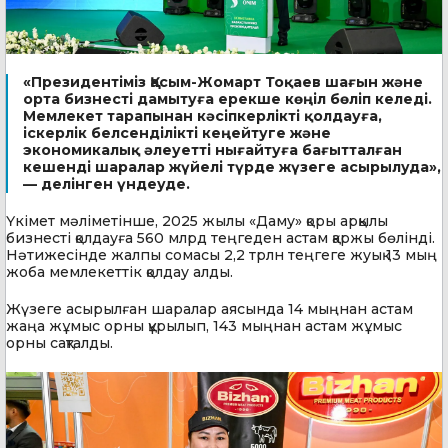
«Президентіміз Қасым-Жомарт Тоқаев шағын және
орта бизнесті дамытуға ерекше көңіл бөліп келеді.
Мемлекет тарапынан кәсіпкерлікті қолдауға,
іскерлік белсенділікті кеңейтуге және
экономикалық әлеуетті нығайтуға бағытталған
кешенді шаралар жүйелі түрде жүзеге асырылуда»,
— делінген үндеуде.
Үкімет мәліметінше, 2025 жылы «Даму» қоры арқылы
бизнесті қолдауға 560 млрд теңгеден астам қаржы бөлінді.
Нәтижесінде жалпы сомасы 2,2 трлн теңгеге жуық 13 мың
жоба мемлекеттік қолдау алды.
Жүзеге асырылған шаралар аясында 14 мыңнан астам
жаңа жұмыс орны құрылып, 143 мыңнан астам жұмыс
орны сақталды.