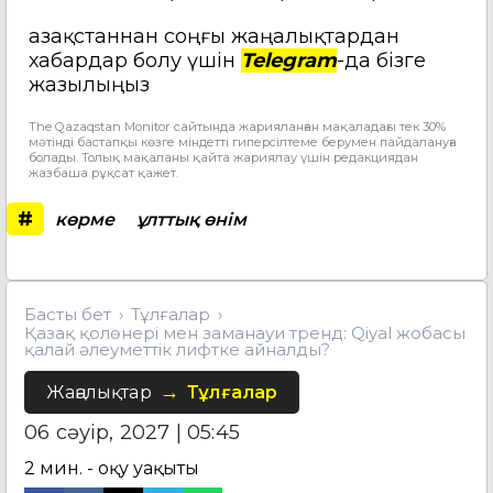
Қазақстаннан соңғы жаңалықтардан
хабардар болу үшін
Telegram
-да бізге
жазылыңыз
The Qazaqstan Monitor сайтында жарияланған мақаладағы тек 30%
мәтінді бастапқы көзге міндетті гиперсілтеме берумен пайдалануға
болады. Толық мақаланы қайта жариялау үшін редакциядан
жазбаша рұқсат қажет.
#
көрме
ұлттық өнім
Басты бет
Тұлғалар
Қазақ қолөнері мен заманауи тренд: Qiyal жобасы
қалай әлеуметтік лифтке айналды?
Жаңалықтар
Тұлғалар
06 сәуір, 2027 | 05:45
2
мин. - оқу уақыты