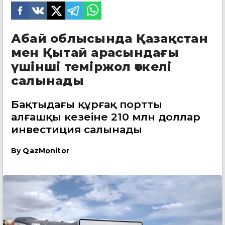
Абай облысында Қазақстан
мен Қытай арасындағы
үшінші теміржол өткелі
салынады
Бақтыдағы құрғақ порттың
алғашқы кезеңіне 210 млн доллар
инвестиция салынады
By
QazMonitor