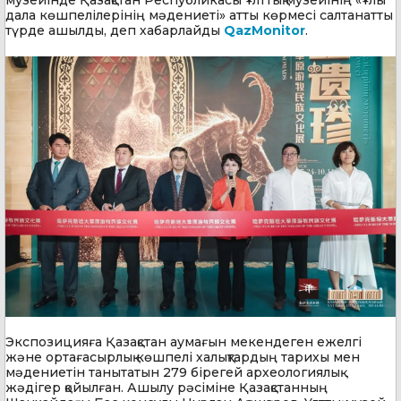
музейінде Қазақстан Республикасы Ұлттық музейінің «Ұлы
дала көшпелілерінің мәдениеті» атты көрмесі салтанатты
түрде ашылды, деп хабарлайды
QazMonitor
.
Экспозицияға Қазақстан аумағын мекендеген ежелгі
және ортағасырлық көшпелі халықтардың тарихы мен
мәдениетін танытатын 279 бірегей археологиялық
жәдігер қойылған. Ашылу рәсіміне Қазақстанның