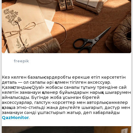
freepik
Кез келген базалық гардеробты ерекше етіп көрсететін
деталь — ол сапалы әрі қолмен тігілген аксессуар.
Қазақстандық «Qiyal» жобасы саналы тұтыну трендіне сай
келетін заманауи қолөнер бұйымдарын нарыққа шығарумен
айналысады. Бүгінде жоба ұсынған бірегей
аксессуарлар, галстук-корсеттер мен авторлық сөмкелер
қазақша этно-стильді жаңа деңгейге шығарып, дәстүр мен
заманауи сәнді ұштастырып жатыр, деп хабарлайды
QazMonitor
.