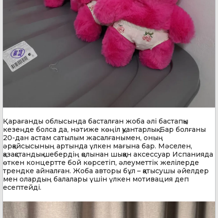
Қарағанды облысында басталған жоба әлі бастапқы
кезеңде болса да, нәтиже көңіл қуантарлық. Бар болғаны
20-дан астам сатылым жасалғанымен, оның
әрқайсысының артында үлкен мағына бар. Мәселен,
қазақстандық шебердің қолынан шыққан аксессуар Испанияда
өткен концертте бой көрсетіп, әлеуметтік желілерде
трендке айналған. Жоба авторы бұл – қатысушы әйелдер
мен олардың балалары үшін үлкен мотивация деп
есептейді.