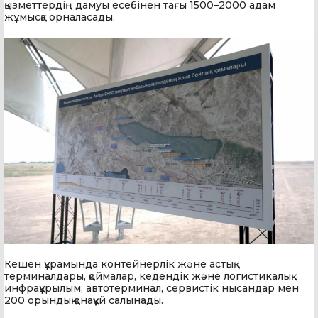
қызметтердің дамуы есебінен тағы 1500–2000 адам
жұмысқа орналасады.
Кешен құрамында контейнерлік және астық
терминалдары, қоймалар, кедендік және логистикалық
инфрақұрылым, автотерминал, сервистік нысандар мен
200 орындық қонақүй салынады.