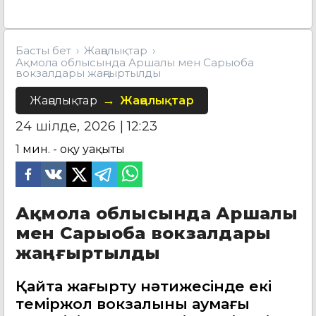
Басты бет
Жаңалықтар
Ақмола облысында Аршалы мен Сарыоба
вокзалдары жаңғыртылды
Жаңалықтар
Жаңалықтар
24 шілде, 2026 | 12:23
1
мин. - оқу уақыты
Ақмола облысында Аршалы
мен Сарыоба вокзалдары
жаңғыртылды
Қайта жаңғырту нәтижесінде екі
теміржол вокзалының аумағы