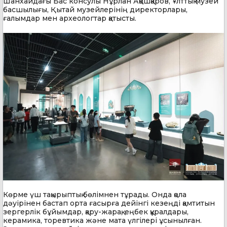
Шанхайдағы Бас консулы Нұрлан Аққошқаров, Ұлттық музей
басшылығы, Қытай музейлерінің директорлары,
ғалымдар мен археологтар қатысты.
Көрме үш тақырыптық бөлімнен тұрады. Онда қола
дәуірінен бастап орта ғасырға дейінгі кезеңді қамтитын
зергерлік бұйымдар, қару-жарақ, еңбек құралдары,
керамика, торевтика және мата үлгілері ұсынылған.