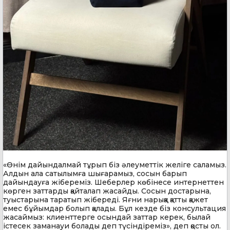
«Өнім дайындалмай тұрып біз әлеуметтік желіге саламыз.
Алдын ала сатылымға шығарамыз, сосын барып
дайындауға жібереміз. Шеберлер көбінесе интернеттен
көрген заттарды қайталап жасайды. Сосын достарына,
туыстарына таратып жібереді. Яғни нарыққа қатты қажет
емес бұйымдар болып қалады. Бұл кезде біз консультация
жасаймыз: клиенттерге осындай заттар керек, былай
істесек заманауи болады деп түсіндіреміз», деп қосты ол.