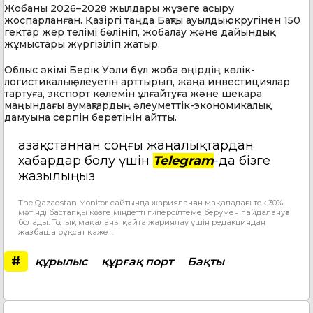
Жобаны 2026–2028 жылдары жүзеге асыру
жоспарланған. Қазіргі таңда Бақты ауылдық округінен 150
гектар жер телімі бөлініп, жобалау және дайындық
жұмыстары жүргізіліп жатыр.
Облыс әкімі Берік Уәли бұл жоба өңірдің көлік-
логистикалық әлеуетін арттырып, жаңа инвестициялар
тартуға, экспорт көлемін ұлғайтуға және шекара
маңындағы аумақтардың әлеуметтік-экономикалық
дамуына серпін беретінін айтты.
Қазақстаннан соңғы жаңалықтардан
хабардар болу үшін
Telegram
-да бізге
жазылыңыз
The Qazaqstan Monitor сайтында жарияланған мақаладағы тек 30%
мәтінді бастапқы көзге міндетті гиперсілтеме берумен пайдалануға
болады. Толық мақаланы қайта жариялау үшін редакциядан
жазбаша рұқсат қажет.
#
құрылыс
құрғақ порт
Бақты