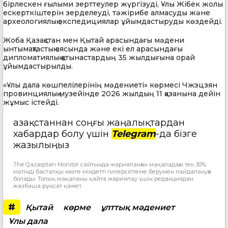
бірлескен ғылыми зерттеулер жүргізуді, Ұлы Жібек жолы
ескерткіштерін зерделеуді, тәжірибе алмасуды және
археологиялық экспедициялар ұйымдастыруды көздейді.
Жоба Қазақстан мен Қытай арасындағы мәдени
ынтымақтастық аясында және екі ел арасындағы
дипломатиялық қатынастардың 35 жылдығына орай
ұйымдастырылды.
«Ұлы дала көшпелілерінің мәдениеті» көрмесі Чжэцзян
провинциялық музейінде 2026 жылдың 11 қазанына дейін
жұмыс істейді.
Қазақстаннан соңғы жаңалықтардан
хабардар болу үшін
Telegram
-да бізге
жазылыңыз
The Qazaqstan Monitor сайтында жарияланған мақаладағы тек 30%
мәтінді бастапқы көзге міндетті гиперсілтеме берумен пайдалануға
болады. Толық мақаланы қайта жариялау үшін редакциядан
жазбаша рұқсат қажет.
#
Қытай
көрме
ұлттық мәдениет
Ұлы дала