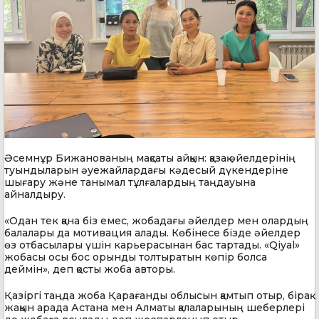
Әсемнұр Бижанованың мақсаты айқын: қазақ әйелдерінің
туындыларын әуежайлардағы кәдесый дүкендеріне
шығару және танымал тұлғалардың таңдауына
айналдыру.
«Одан тек қана біз емес, жобадағы әйелдер мен олардың
балалары да мотивация алады. Көбінесе бізде әйелдер
өз отбасылары үшін карьерасынан бас тартады. «Qiyal»
жобасы осы бос орынды толтыратын көпір болса
деймін», деп қосты жоба авторы.
Қазіргі таңда жоба Қарағанды облысын қамтып отыр, бірақ
жақын арада Астана мен Алматы қалаларының шеберлері