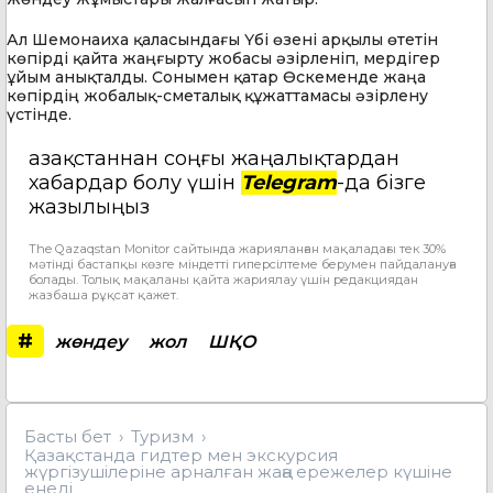
Ал Шемонаиха қаласындағы Үбі өзені арқылы өтетін
көпірді қайта жаңғырту жобасы әзірленіп, мердігер
ұйым анықталды. Сонымен қатар Өскеменде жаңа
көпірдің жобалық-сметалық құжаттамасы әзірлену
үстінде.
Қазақстаннан соңғы жаңалықтардан
хабардар болу үшін
Telegram
-да бізге
жазылыңыз
The Qazaqstan Monitor сайтында жарияланған мақаладағы тек 30%
мәтінді бастапқы көзге міндетті гиперсілтеме берумен пайдалануға
болады. Толық мақаланы қайта жариялау үшін редакциядан
жазбаша рұқсат қажет.
#
жөндеу
жол
ШҚО
Басты бет
Туризм
Қазақстанда гидтер мен экскурсия
жүргізушілеріне арналған жаңа ережелер күшіне
енеді