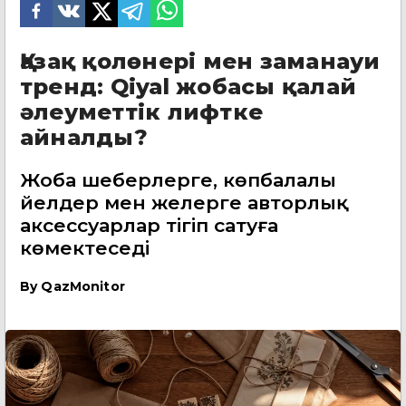
Қазақ қолөнері мен заманауи
тренд: Qiyal жобасы қалай
әлеуметтік лифтке
айналды?
Жоба шеберлерге, көпбалалы
әйелдер мен әжелерге авторлық
аксессуарлар тігіп сатуға
көмектеседі
By
QazMonitor