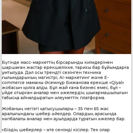
Бүгінде масс-маркеттің бірсарынды киімдерінен
шаршаған жастар ерекшелікке, тарихы бар бұйымдарға
ұмтылуда. Дәл осы трендті сезінген техника
ғылымдарының магистрі, AI-маркетинг және E-
commerce маманы Әсемнұр Бижанова ерекше «Qiyal»
жобасын қолға алды. Бұл жай ғана бизнес емес, бұл –
үйде отырған аналар мен әжелердің шығармашылығын
табысқа айналдыратын әлеуметтік платформа.
Жобаның негізгі қатысушылары – 35 пен 65 жас
аралығындағы шебер әйелдер. Олардың арасында
көпбалалы аналар мен ауылдарда тұратын әжелер бар.
«Біздің шеберлер – өте сенімді кісілер. Тек олар