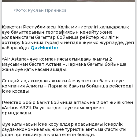
Фото: Руслан Пряников
Қазақстан Республикасы Көлік министрлігі халықаралық
әуе бағыттарының географиясын кеңейту және
қолданыстағы бағыттар бойынша рейстер жиілігін
арттыру бойынша тұрақты негізде жұмыс жүргізуде, деп
хабарлайды
QazMonitor
.
«Air Astana» әуе компаниясы ағымдағы жылғы 2
маусымнан бастап Астана – Ларнака бағыты бойынша
жаңа әуе қатынасын ашады.
Сондай-ақ, ағымдағы жылғы 4 маусымнан бастап әуе
компания Алматы – Ларнака бағыты бойынша рейстерді
іске қосады.
Рейстер әрбір бағыт бойынша аптасына 2 рет жиілікпен
«Airbus A321LR» үлгісіндегі әуе кемелерімен
орындалады.
Әуе қатынасын іске қосу елдер арасындағы іскерлік,
сауда-экономикалық және туристік ынтымақтастықты
одан әрі нығайтуға ықпал ететін болады.