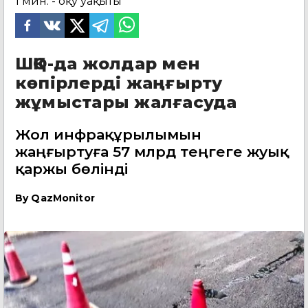
1
мин. - оқу уақыты
ШҚО-да жолдар мен
көпірлерді жаңғырту
жұмыстары жалғасуда
Жол инфрақұрылымын
жаңғыртуға 57 млрд теңгеге жуық
қаржы бөлінді
By
QazMonitor