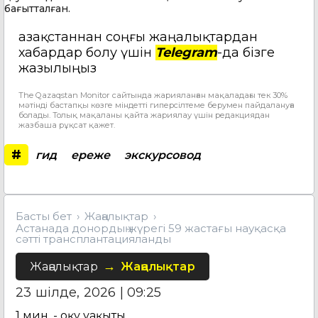
бағытталған.
Қазақстаннан соңғы жаңалықтардан
хабардар болу үшін
Telegram
-да бізге
жазылыңыз
The Qazaqstan Monitor сайтында жарияланған мақаладағы тек 30%
мәтінді бастапқы көзге міндетті гиперсілтеме берумен пайдалануға
болады. Толық мақаланы қайта жариялау үшін редакциядан
жазбаша рұқсат қажет.
#
гид
ереже
экскурсовод
Басты бет
Жаңалықтар
Астанада донордың жүрегі 59 жастағы науқасқа
сәтті трансплантацияланды
Жаңалықтар
Жаңалықтар
23 шілде, 2026 | 09:25
1
мин. - оқу уақыты