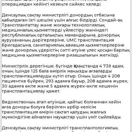
операциядан кейінгі кезеңге сәйкес келеді.
Денсаулық сақтау министрлігі донордың отбасына
қабылдаған ізгі шешімі үшін алғыс білдірді. Сондай-ақ
Трансплантаттау және жоғары технологиялық
медициналық қызметтерді үйлестіру жөніндегі
республикалық орталықтың мамандарына, донорлық
аурухананың дәрігерлеріне, UMC трансплантация
бригадасына, санитариялық авиация қызметкерлеріне
және донорлық үдерістің сәтті өтуіне үлес қосқан барлық
медицина қызметкерлеріне ризашылығын жеткізді.
Министрлік дерегінше, бүгінде Қазақстанда 4 739 адам,
оның ішінде 125 бала өмірлік маңызды ағзаларды
трансплантациялауды күтіп отыр. Оның ішінде 4 208
пациентке бүйрек, 293 адамға бауыр, 208 адамға жүрек,
30 адамға өкпе және 5 адамға жүрек-өкпе кешенін
трансплантациялау қажет.
Ведомствоның атап өтуінше, қайтыс болғаннан кейін
ағза доноры болуға берілген әрбір келісім
трансплантация өмірін сақтап қалудың жалғыз
мүмкіндігіне айналған науқастар үшін үміт сыйлайды.
Денсаулық сақтау министрлігі трансплантологиялық