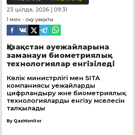
23 шілде, 2026 | 09:31
1
мин. - оқу уақыты
Қазақстан әуежайларына
заманауи биометриялық
технологиялар енгізіледі
Көлік министрлігі мен SITA
компаниясы әуежайларды
цифрландыру және биометриялық
технологияларды енгізу мәселесін
талқылады
By
QazMonitor