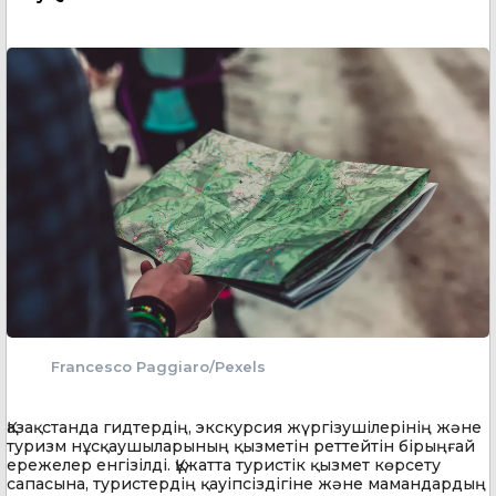
Francesco Paggiaro/Pexels
Қазақстанда гидтердің, экскурсия жүргізушілерінің және
туризм нұсқаушыларының қызметін реттейтін бірыңғай
ережелер енгізілді. Құжатта туристік қызмет көрсету
сапасына, туристердің қауіпсіздігіне және мамандардың