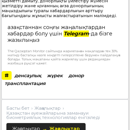
қызметті дамыту, донорлықты үйлестіру жүйесін
жетілдіру және қоғамның ағза донорлығының
маңыздылығы туралы хабардарлығын арттыру
бағытындағы жұмысты жалғастыратынын мәлімдеді.
Қазақстаннан соңғы жаңалықтардан
хабардар болу үшін
Telegram
-да бізге
жазылыңыз
The Qazaqstan Monitor сайтында жарияланған мақаладағы тек 30%
мәтінді бастапқы көзге міндетті гиперсілтеме берумен пайдалануға
болады. Толық мақаланы қайта жариялау үшін редакциядан
жазбаша рұқсат қажет.
#
денсаулық
жүрек
донор
трансплантация
Басты бет
Жаңалықтар
Қазақстан әуежайларына заманауи
биометриялық технологиялар енгізіледі
Жаңалықтар
Жаңалықтар