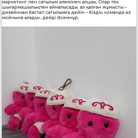
маркетинг пен сатылым әлемінен алшақ. Олар тек
шығармашылықпен айналысады, ал қалған жұмысты –
дизайннан бастап сатылымға дейін – біздің команда өз
мойнына алады», дейді Әсемнұр.