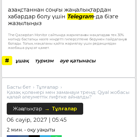
Қазақстаннан соңғы жаңалықтардан
хабардар болу үшін
Telegram
-да бізге
жазылыңыз
The Qazaqstan Monitor сайтында жарияланған мақаладағы тек 30%
мәтінді бастапқы көзге міндетті гиперсілтеме берумен пайдалануға
болады. Толық мақаланы қайта жариялау үшін редакциядан
жазбаша рұқсат қажет.
#
ұшақ
туризм
әуе қатынасы
Басты бет
Тұлғалар
Қазақ қолөнері мен заманауи тренд: Qiyal жобасы
қалай әлеуметтік лифтке айналды?
Жаңалықтар
Тұлғалар
06 сәуір, 2027 | 05:45
2
мин. - оқу уақыты