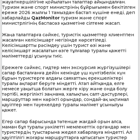
жауапкершілігіне қойылатын талаптар айқындалған.
Туризм және спорт министрінің бұйрығымен бекітілген
ереже 2026 жылғы 1 тамыздан бастап күшіне енеді, деп
хабарлайды
QazMonitor
туризм және спорт
министрлігінің баспасөз қызметіне сілтеме жасап.
Жаңа талаптарға сәйкес, туристік қызметтер клиентпен
жасалған келісімшарт негізінде көрсетіледі.
Келісімшартты рәсімдеу үшін турист өзі және
келісімшарт жасалатын өзге тұлғалар туралы қажетті
мәліметтерді ұсынуы тиіс.
Ережеге сәйкес, гидтер мен экскурсия жүргізушілері
сапар басталғанға дейін кемінде үш күнтізбелік күн
бұрын туристерге алдағы саяхаттың ерекшеліктері
туралы ақпарат беруге міндетті. Атап айтқанда, елге
немесе уақытша болатын жерге кіру және онда болу
тәртібі, жергілікті заңнама, халықтың салт-дәстүрлері,
маршруттар мен көрікті орындар, сондай-ақ ықтимал
қауіптер мен тәуекелдер туралы мәлімет ұсынылуы
қажет.
Егер сапар барысында төтенше жағдай орын алса,
маман бұл туралы уәкілетті мемлекеттік органдар мен
туристердің туыстарына жедел хабарлауға міндетті. Ал
қауіптілігі жоғары маршруттарға қатысатын туристер