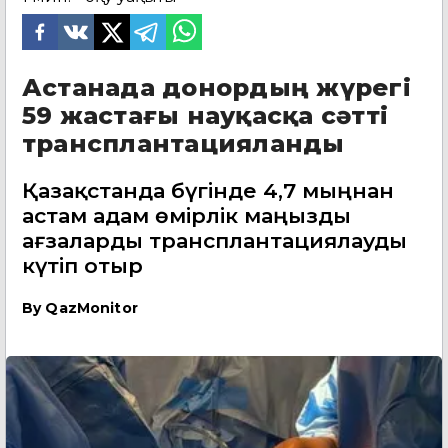
Астанада донордың жүрегі
59 жастағы науқасқа сәтті
трансплантацияланды
Қазақстанда бүгінде 4,7 мыңнан
астам адам өмірлік маңызды
ағзаларды трансплантациялауды
күтіп отыр
By
QazMonitor