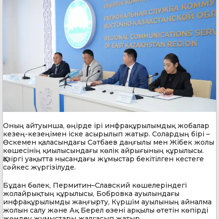
Оның айтуынша, өңірде ірі инфрақұрылымдық жобалар
кезең-кезеңімен іске асырылып жатыр. Солардың бірі –
Өскемен қаласындағы Сәтбаев даңғылы мен Жібек жолы
көшесінің қиылысындағы көлік айрығының құрылысы.
Қазіргі уақытта нысандағы жұмыстар бекітілген кестеге
сәйкес жүргізілуде.
Бұдан бөлек, Пермитин–Славский көшелеріндегі
жолайрықтың құрылысы, Бобровка ауылындағы
инфрақұрылымды жаңғырту, Күршім ауылының айналма
жолын салу және Ақ Берел өзені арқылы өтетін көпірді
жөндеу жұмыстары жалғасып жатыр.