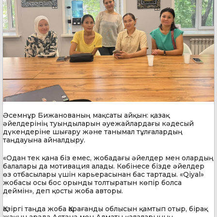
Әсемнұр Бижанованың мақсаты айқын: қазақ
әйелдерінің туындыларын әуежайлардағы кәдесый
дүкендеріне шығару және танымал тұлғалардың
таңдауына айналдыру.
«Одан тек қана біз емес, жобадағы әйелдер мен олардың
балалары да мотивация алады. Көбінесе бізде әйелдер
өз отбасылары үшін карьерасынан бас тартады. «Qiyal»
жобасы осы бос орынды толтыратын көпір болса
деймін», деп қосты жоба авторы.
Қазіргі таңда жоба Қарағанды облысын қамтып отыр, бірақ
жақын арада Астана мен Алматы қалаларының