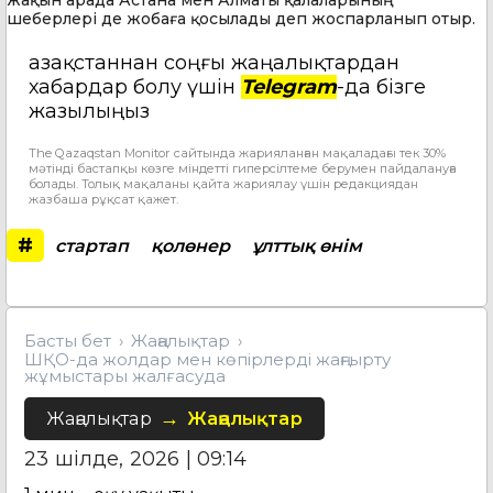
шеберлері де жобаға қосылады деп жоспарланып отыр.
Қазақстаннан соңғы жаңалықтардан
хабардар болу үшін
Telegram
-да бізге
жазылыңыз
The Qazaqstan Monitor сайтында жарияланған мақаладағы тек 30%
мәтінді бастапқы көзге міндетті гиперсілтеме берумен пайдалануға
болады. Толық мақаланы қайта жариялау үшін редакциядан
жазбаша рұқсат қажет.
#
стартап
қолөнер
ұлттық өнім
Басты бет
Жаңалықтар
ШҚО-да жолдар мен көпірлерді жаңғырту
жұмыстары жалғасуда
Жаңалықтар
Жаңалықтар
23 шілде, 2026 | 09:14