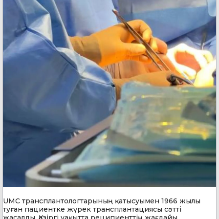
UMC трансплантологтарының қатысуымен 1966 жылы
туған пациентке жүрек трансплантациясы сәтті
жасалды. Қазіргі уақытта реципиенттің жағдайы