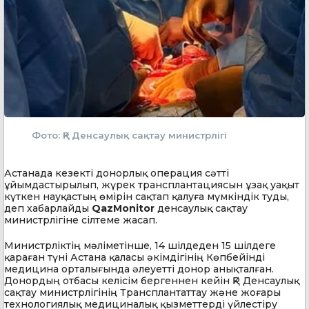
Фото: ҚР Денсаулық сақтау министрлігі
Астанада кезекті донорлық операция сәтті
ұйымдастырылып, жүрек трансплантациясын ұзақ уақыт
күткен науқастың өмірін сақтап қалуға мүмкіндік туды,
деп хабарлайды
QazMonitor
денсаулық сақтау
министрлігіне сілтеме жасап.
Министрліктің мәліметінше, 14 шілдеден 15 шілдеге
қараған түні Астана қаласы әкімдігінің Көпбейінді
медицина орталығында әлеуетті донор анықталған.
Донордың отбасы келісім бергеннен кейін ҚР Денсаулық
сақтау министрлігінің Трансплантаттау және жоғары
технологиялық медициналық қызметтерді үйлестіру