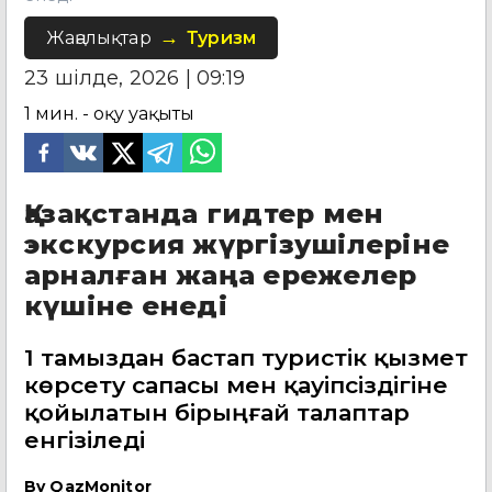
Жаңалықтар
Туризм
23 шілде, 2026 | 09:19
1
мин. - оқу уақыты
Қазақстанда гидтер мен
экскурсия жүргізушілеріне
арналған жаңа ережелер
күшіне енеді
1 тамыздан бастап туристік қызмет
көрсету сапасы мен қауіпсіздігіне
қойылатын бірыңғай талаптар
енгізіледі
By
QazMonitor