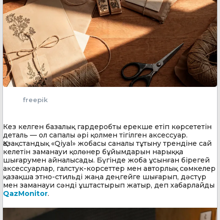
freepik
Кез келген базалық гардеробты ерекше етіп көрсететін
деталь — ол сапалы әрі қолмен тігілген аксессуар.
Қазақстандық «Qiyal» жобасы саналы тұтыну трендіне сай
келетін заманауи қолөнер бұйымдарын нарыққа
шығарумен айналысады. Бүгінде жоба ұсынған бірегей
аксессуарлар, галстук-корсеттер мен авторлық сөмкелер
қазақша этно-стильді жаңа деңгейге шығарып, дәстүр
мен заманауи сәнді ұштастырып жатыр, деп хабарлайды
QazMonitor
.