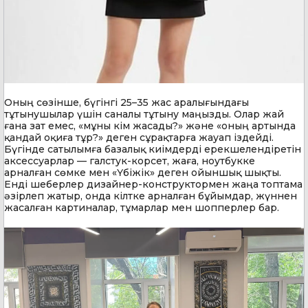
Оның сөзінше, бүгінгі 25–35 жас аралығындағы
тұтынушылар үшін саналы тұтыну маңызды. Олар жай
ғана зат емес, «мұны кім жасады?» және «оның артында
қандай оқиға тұр?» деген сұрақтарға жауап іздейді.
Бүгінде сатылымға базалық киімдерді ерекшелендіретін
аксессуарлар — галстук-корсет, жаға, ноутбукке
арналған сөмке мен «Үбіжік» деген ойыншық шықты.
Енді шеберлер дизайнер-конструктормен жаңа топтама
әзірлеп жатыр, онда кілтке арналған бұйымдар, жүннен
жасалған картиналар, тұмарлар мен шопперлер бар.