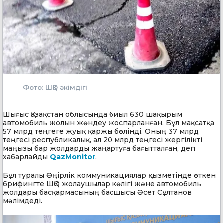
Фото: ШҚО әкімдігі
Шығыс Қазақстан облысында биыл 630 шақырым
автомобиль жолын жөндеу жоспарланған. Бұл мақсатқа
57 млрд теңгеге жуық қаржы бөлінді. Оның 37 млрд
теңгесі республикалық, ал 20 млрд теңгесі жергілікті
маңызы бар жолдарды жаңартуға бағытталған, деп
хабарлайды
QazMonitor
.
Бұл туралы Өңірлік коммуникациялар қызметінде өткен
брифингте ШҚО жолаушылар көлігі және автомобиль
жолдары басқармасының басшысы Әсет Сұлтанов
мәлімдеді.