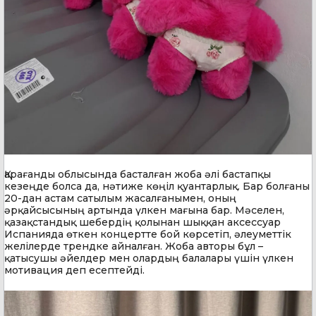
Қарағанды облысында басталған жоба әлі бастапқы
кезеңде болса да, нәтиже көңіл қуантарлық. Бар болғаны
20-дан астам сатылым жасалғанымен, оның
әрқайсысының артында үлкен мағына бар. Мәселен,
қазақстандық шебердің қолынан шыққан аксессуар
Испанияда өткен концертте бой көрсетіп, әлеуметтік
желілерде трендке айналған. Жоба авторы бұл –
қатысушы әйелдер мен олардың балалары үшін үлкен
мотивация деп есептейді.