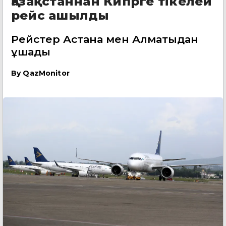
Қазақстаннан Кипрге тікелей
рейс ашылды
Рейстер Астана мен Алматыдан
ұшады
By
QazMonitor