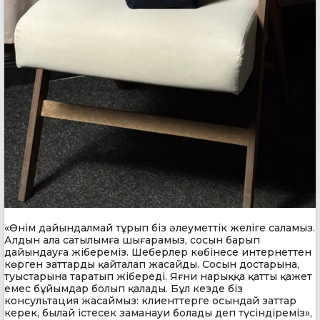
«Өнім дайындалмай тұрып біз әлеуметтік желіге саламыз.
Алдын ала сатылымға шығарамыз, сосын барып
дайындауға жібереміз. Шеберлер көбінесе интернеттен
көрген заттарды қайталап жасайды. Сосын достарына,
туыстарына таратып жібереді. Яғни нарыққа қатты қажет
емес бұйымдар болып қалады. Бұл кезде біз
консультация жасаймыз: клиенттерге осындай заттар
керек, былай істесек заманауи болады деп түсіндіреміз»,