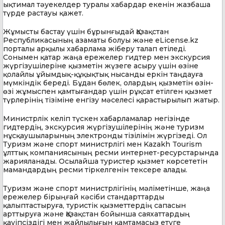
ықтимал тәуекелдер туралы хабардар екенін жазбаша
түрде растауы қажет.
Жұмысты бастау үшін бұрынғыдай Қазақстан
Республикасының азаматы болуы және eLicense.kz
порталы арқылы хабарлама жіберу талап етіледі.
Сонымен қатар жаңа ережелер гидтер мен экскурсия
жүргізушілеріне қызметін жүзеге асыру үшін өзіне
қолайлы ұйымдық-құқықтық нысанды еркін таңдауға
мүмкіндік береді. Бұдан бөлек, олардың қызметін өзін-
өзі жұмыспен қамтығандар үшін рұқсат етілген қызмет
түрлерінің тізіміне енгізу мәселесі қарастырылып жатыр.
Министрлік келіп түскен хабарламалар негізінде
гидтердің, экскурсия жүргізушілерінің және туризм
нұсқаушыларының электронды тізілімін жүргізеді. Ол
Туризм және спорт министрлігі мен Kazakh Tourism
ұлттық компаниясының ресми интернет-ресурстарында
жарияланады. Осылайша туристер қызмет көрсететін
мамандардың ресми тіркелгенін тексере алады.
Туризм және спорт министрлігінің мәліметінше, жаңа
ережелер бірыңғай кәсіби стандарттарды
қалыптастыруға, туристік қызметтердің сапасын
арттыруға және Қазақстан бойынша саяхаттардың
қауіпсіздігі мен жайлылығын қамтамасыз етуге