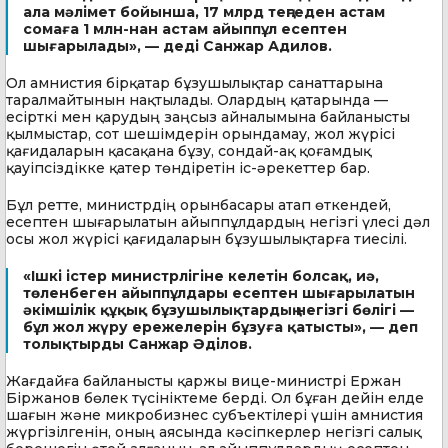
ала мәлімет бойынша, 17 млрд теңгеден астам
сомаға 1 млн-нан астам айыппұл есептен
шығарылады», — деді Санжар Адилов.
Ол амнистия бірқатар бұзушылықтар санаттарына
таралмайтынын нақтылады. Олардың қатарында —
есірткі мен қарудың заңсыз айналымына байланысты
қылмыстар, сот шешімдерін орындамау, жол жүрісі
қағидаларын қасақана бұзу, сондай-ақ қоғамдық
қауіпсіздікке қатер төндіретін іс-әрекеттер бар.
Бұл ретте, министрдің орынбасары атап өткендей,
есептен шығарылатын айыппұлдардың негізгі үлесі дәл
осы жол жүрісі қағидаларын бұзушылықтарға тиесілі.
«Ішкі істер министрлігіне келетін болсақ, иә,
төленбеген айыппұлдары есептен шығарылатын
әкімшілік құқық бұзушылықтардың негізгі бөлігі —
бұл жол жүру ережелерін бұзуға қатысты», — деп
толықтырды Санжар Әділов.
Жағдайға байланысты қаржы вице-министрі Ержан
Біржанов бөлек түсініктеме берді. Ол бұған дейін елде
шағын және микробизнес субъектілері үшін амнистия
жүргізілгенін, оның аясында кәсіпкерлер негізгі салық