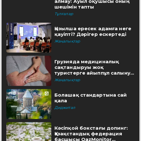
алмау: Ауыл оқушысы оның
шешімін тапты
Тұлғалар
Қызылша ересек адамға неге
қауіпті? Дәрігер ескертеді
Жаңалықтар
Грузияда медициналық
сақтандыруы жоқ
туристерге айыппұл салынуы
мүмкін
Жаңалықтар
Болашақ стандартына сай
қала
Диджитал
Кәсіпқой бокстағы допинг:
Қазақстандық федерация
басшысы QazMonitor