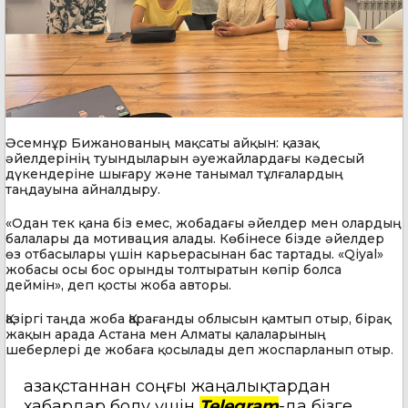
Әсемнұр Бижанованың мақсаты айқын: қазақ
әйелдерінің туындыларын әуежайлардағы кәдесый
дүкендеріне шығару және танымал тұлғалардың
таңдауына айналдыру.
«Одан тек қана біз емес, жобадағы әйелдер мен олардың
балалары да мотивация алады. Көбінесе бізде әйелдер
өз отбасылары үшін карьерасынан бас тартады. «Qiyal»
жобасы осы бос орынды толтыратын көпір болса
деймін», деп қосты жоба авторы.
Қазіргі таңда жоба Қарағанды облысын қамтып отыр, бірақ
жақын арада Астана мен Алматы қалаларының
шеберлері де жобаға қосылады деп жоспарланып отыр.
Қазақстаннан соңғы жаңалықтардан
хабардар болу үшін
Telegram
-да бізге