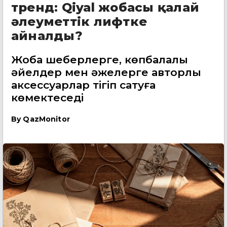
тренд: Qiyal жобасы қалай
әлеуметтік лифтке
айналды?
Жоба шеберлерге, көпбалалы
әйелдер мен әжелерге авторлық
аксессуарлар тігіп сатуға
көмектеседі
By
QazMonitor