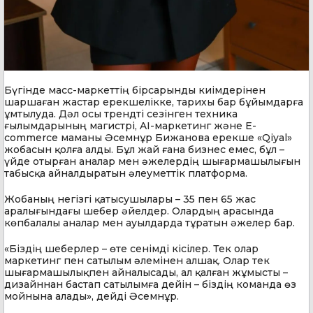
Бүгінде масс-маркеттің бірсарынды киімдерінен
шаршаған жастар ерекшелікке, тарихы бар бұйымдарға
ұмтылуда. Дәл осы трендті сезінген техника
ғылымдарының магистрі, AI-маркетинг және E-
commerce маманы Әсемнұр Бижанова ерекше «Qiyal»
жобасын қолға алды. Бұл жай ғана бизнес емес, бұл –
үйде отырған аналар мен әжелердің шығармашылығын
табысқа айналдыратын әлеуметтік платформа.
Жобаның негізгі қатысушылары – 35 пен 65 жас
аралығындағы шебер әйелдер. Олардың арасында
көпбалалы аналар мен ауылдарда тұратын әжелер бар.
«Біздің шеберлер – өте сенімді кісілер. Тек олар
маркетинг пен сатылым әлемінен алшақ. Олар тек
шығармашылықпен айналысады, ал қалған жұмысты –
дизайннан бастап сатылымға дейін – біздің команда өз
мойнына алады», дейді Әсемнұр.