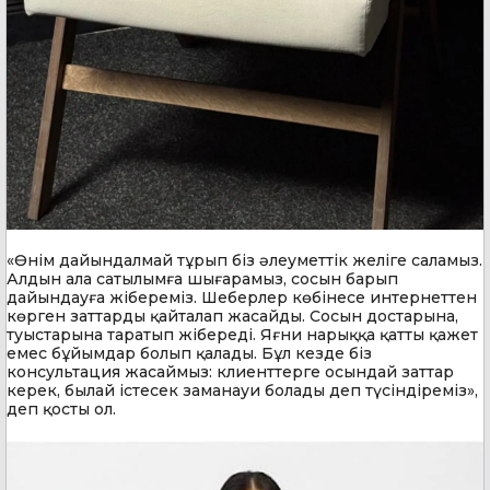
«Өнім дайындалмай тұрып біз әлеуметтік желіге саламыз.
Алдын ала сатылымға шығарамыз, сосын барып
дайындауға жібереміз. Шеберлер көбінесе интернеттен
көрген заттарды қайталап жасайды. Сосын достарына,
туыстарына таратып жібереді. Яғни нарыққа қатты қажет
емес бұйымдар болып қалады. Бұл кезде біз
консультация жасаймыз: клиенттерге осындай заттар
керек, былай істесек заманауи болады деп түсіндіреміз»,
деп қосты ол.