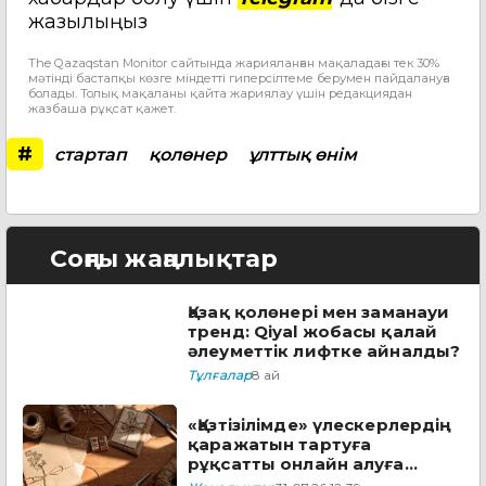
жазылыңыз
The Qazaqstan Monitor сайтында жарияланған мақаладағы тек 30%
мәтінді бастапқы көзге міндетті гиперсілтеме берумен пайдалануға
болады. Толық мақаланы қайта жариялау үшін редакциядан
жазбаша рұқсат қажет.
#
стартап
қолөнер
ұлттық өнім
Соңғы жаңалықтар
Қазақ қолөнері мен заманауи
тренд: Qiyal жобасы қалай
әлеуметтік лифтке айналды?
Тұлғалар
8 ай
«Қазтізілімде» үлескерлердің
қаражатын тартуға
рұқсатты онлайн алуға
болады