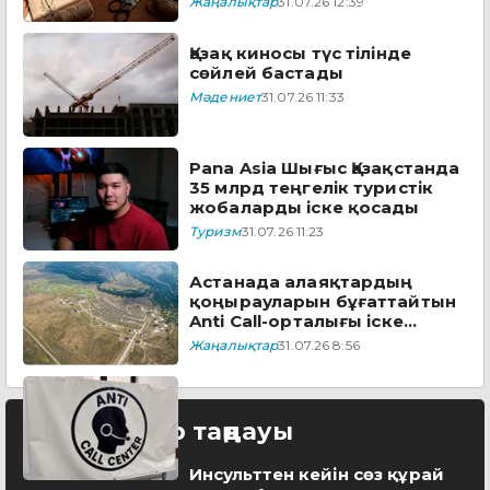
Жаңалықтар
31.07.26 12:39
Қазақ киносы түс тілінде
сөйлей бастады
Мәдениет
31.07.26 11:33
Pana Asia Шығыс Қазақстанда
35 млрд теңгелік туристік
жобаларды іске қосады
Туризм
31.07.26 11:23
Астанада алаяқтардың
қоңырауларын бұғаттайтын
Anti Call-орталығы іске
қосылды
Жаңалықтар
31.07.26 8:56
Редактор таңдауы
Инсульттен кейін сөз құрай