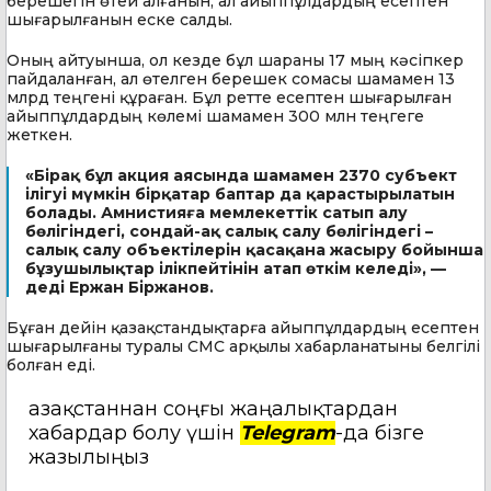
берешегін өтей алғанын, ал айыппұлдардың есептен
шығарылғанын еске салды.
Оның айтуынша, ол кезде бұл шараны 17 мың кәсіпкер
пайдаланған, ал өтелген берешек сомасы шамамен 13
млрд теңгені құраған. Бұл ретте есептен шығарылған
айыппұлдардың көлемі шамамен 300 млн теңгеге
жеткен.
«Бірақ бұл акция аясында шамамен 2370 субъект
ілігуі мүмкін бірқатар баптар да қарастырылатын
болады. Амнистияға мемлекеттік сатып алу
бөлігіндегі, сондай-ақ салық салу бөлігіндегі –
салық салу объектілерін қасақана жасыру бойынша
бұзушылықтар ілікпейтінін атап өткім келеді», —
деді Ержан Біржанов.
Бұған дейін қазақстандықтарға айыппұлдардың есептен
шығарылғаны туралы СМС арқылы хабарланатыны белгілі
болған еді.
Қазақстаннан соңғы жаңалықтардан
хабардар болу үшін
Telegram
-да бізге
жазылыңыз