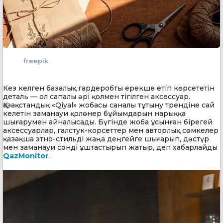
freepik
Кез келген базалық гардеробты ерекше етіп көрсететін
деталь — ол сапалы әрі қолмен тігілген аксессуар.
Қазақстандық «Qiyal» жобасы саналы тұтыну трендіне сай
келетін заманауи қолөнер бұйымдарын нарыққа
шығарумен айналысады. Бүгінде жоба ұсынған бірегей
аксессуарлар, галстук-корсеттер мен авторлық сөмкелер
қазақша этно-стильді жаңа деңгейге шығарып, дәстүр
мен заманауи сәнді ұштастырып жатыр, деп хабарлайды
QazMonitor
.