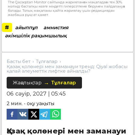
The Qazaqstan Monitor сайтында жарияланған мақаладағы тек 30%
мәтінді бастапқы көзге міндетті гиперсілтеме берумен пайдалануға
болады. Толық мақаланы қайта жариялау үшін редакциядан
жазбаша рұқсат қажет.
#
айыппұл
амнистия
әкімшілік рақымшылық
Басты бет
Тұлғалар
Қазақ қолөнері мен заманауи тренд: Qiyal жобасы
қалай әлеуметтік лифтке айналды?
Жаңалықтар
Тұлғалар
06 сәуір, 2027 | 05:45
2
мин. - оқу уақыты
Қазақ қолөнері мен заманауи