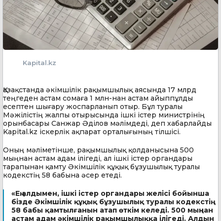
Kapital.kz
Қазақстанда әкімшілік рақымшылық аясында 17 млрд
теңгеден астам сомаға 1 млн-нан астам айыппұлды
есептен шығару жоспарланып отыр. Бұл туралы
Мәжілістің жалпы отырысында ішкі істер министрінің
орынбасары Санжар Әділов мәлімдеді, деп хабарлайды
Kapital.kz іскерлік ақпарат орталығының тілшісі.
Оның мәліметінше, рақымшылық қолданысына 500
мыңнан астам адам ілігеді, ал ішкі істер органдары
тарапынан қамту Әкімшілік құқық бұзушылық туралы
кодекстің 58 бабына әсер етеді.
«Ең алдымен, ішкі істер органдары желісі бойынша
бізде Әкімшілік құқық бұзушылық туралы кодекстің
58 бабы қамтылғанын атап өткім келеді. 500 мыңнан
астам адам әкімшілік рақымшылыққа ілігеді. Алдын