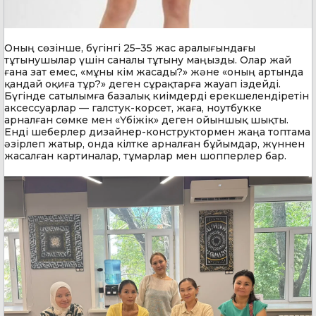
Оның сөзінше, бүгінгі 25–35 жас аралығындағы
тұтынушылар үшін саналы тұтыну маңызды. Олар жай
ғана зат емес, «мұны кім жасады?» және «оның артында
қандай оқиға тұр?» деген сұрақтарға жауап іздейді.
Бүгінде сатылымға базалық киімдерді ерекшелендіретін
аксессуарлар — галстук-корсет, жаға, ноутбукке
арналған сөмке мен «Үбіжік» деген ойыншық шықты.
Енді шеберлер дизайнер-конструктормен жаңа топтама
әзірлеп жатыр, онда кілтке арналған бұйымдар, жүннен
жасалған картиналар, тұмарлар мен шопперлер бар.