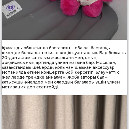
Қарағанды облысында басталған жоба әлі бастапқы
кезеңде болса да, нәтиже көңіл қуантарлық. Бар болғаны
20-дан астам сатылым жасалғанымен, оның
әрқайсысының артында үлкен мағына бар. Мәселен,
қазақстандық шебердің қолынан шыққан аксессуар
Испанияда өткен концертте бой көрсетіп, әлеуметтік
желілерде трендке айналған. Жоба авторы бұл –
қатысушы әйелдер мен олардың балалары үшін үлкен
мотивация деп есептейді.