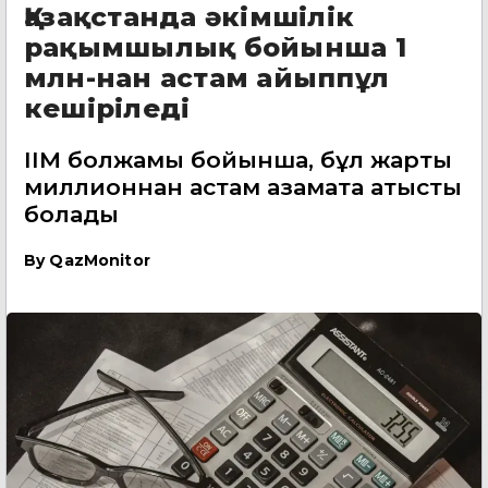
Қазақстанда әкімшілік
рақымшылық бойынша 1
млн-нан астам айыппұл
кешіріледі
ІІМ болжамы бойынша, бұл жарты
миллионнан астам азаматқа қатысты
болады
By
QazMonitor