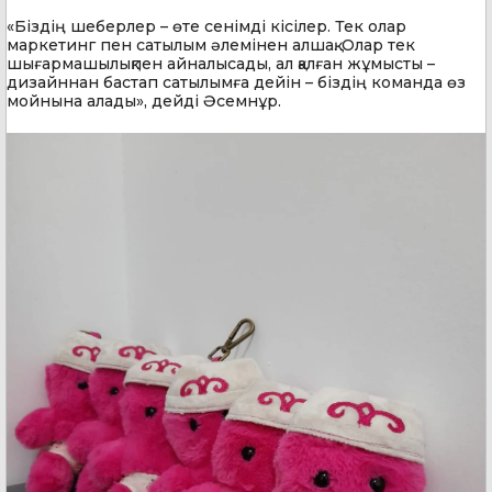
«Біздің шеберлер – өте сенімді кісілер. Тек олар
маркетинг пен сатылым әлемінен алшақ. Олар тек
шығармашылықпен айналысады, ал қалған жұмысты –
дизайннан бастап сатылымға дейін – біздің команда өз
мойнына алады», дейді Әсемнұр.