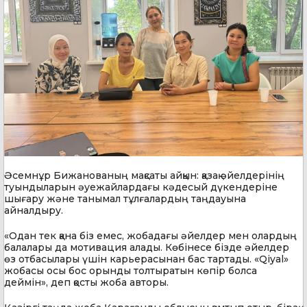
Әсемнұр Бижанованың мақсаты айқын: қазақ әйелдерінің
туындыларын әуежайлардағы кәдесый дүкендеріне
шығару және танымал тұлғалардың таңдауына
айналдыру.
«Одан тек қана біз емес, жобадағы әйелдер мен олардың
балалары да мотивация алады. Көбінесе бізде әйелдер
өз отбасылары үшін карьерасынан бас тартады. «Qiyal»
жобасы осы бос орынды толтыратын көпір болса
деймін», деп қосты жоба авторы.