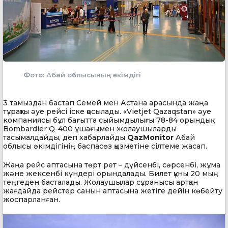
Фото: Абай облысының әкімдігі
3 тамыздан бастап Семей мен Астана арасында жаңа
тұрақты әуе рейсі іске қосылады. «Vietjet Qazaqstan» әуе
компаниясы бұл бағытта сыйымдылығы 78-84 орындық
Bombardier Q-400 ұшағымен жолаушыларды
тасымалдайды, деп хабарлайды
QazMonitor
Абай
облысы әкімдігінің баспасөз қызметіне сілтеме жасап.
Жаңа рейс аптасына төрт рет – дүйсенбі, сәрсенбі, жұма
және жексенбі күндері орындалады. Билет құны 20 мың
теңгеден басталады. Жолаушылар сұранысы артқан
жағдайда рейстер санын аптасына жетіге дейін көбейту
жоспарланған.