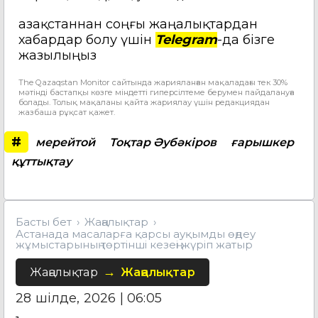
Қазақстаннан соңғы жаңалықтардан
хабардар болу үшін
Telegram
-да бізге
жазылыңыз
The Qazaqstan Monitor сайтында жарияланған мақаладағы тек 30%
мәтінді бастапқы көзге міндетті гиперсілтеме берумен пайдалануға
болады. Толық мақаланы қайта жариялау үшін редакциядан
жазбаша рұқсат қажет.
#
мерейтой
Тоқтар Әубәкіров
ғарышкер
құттықтау
Басты бет
Жаңалықтар
Астанада масаларға қарсы ауқымды өңдеу
жұмыстарының төртінші кезеңі жүріп жатыр
Жаңалықтар
Жаңалықтар
28 шілде, 2026 | 06:05