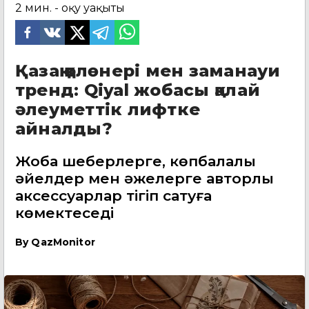
2
мин. - оқу уақыты
Қазақ қолөнері мен заманауи
тренд: Qiyal жобасы қалай
әлеуметтік лифтке
айналды?
Жоба шеберлерге, көпбалалы
әйелдер мен әжелерге авторлық
аксессуарлар тігіп сатуға
көмектеседі
By
QazMonitor