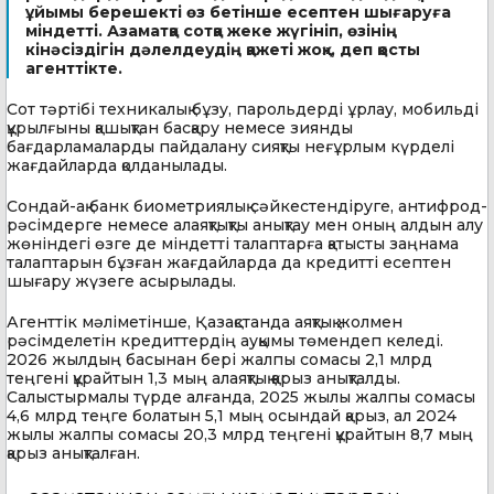
ұйымы берешекті өз бетінше есептен шығаруға
міндетті. Азаматқа сотқа жеке жүгініп, өзінің
кінәсіздігін дәлелдеудің қажеті жоқ», деп қосты
агенттікте.
Сот тәртібі техникалық бұзу, парольдерді ұрлау, мобильді
құрылғыны қашықтан басқару немесе зиянды
бағдарламаларды пайдалану сияқты неғұрлым күрделі
жағдайларда қолданылады.
Сондай-ақ банк биометриялық сәйкестендіруге, антифрод-
рәсімдерге немесе алаяқтықты анықтау мен оның алдын алу
жөніндегі өзге де міндетті талаптарға қатысты заңнама
талаптарын бұзған жағдайларда да кредитті есептен
шығару жүзеге асырылады.
Агенттік мәліметінше, Қазақстанда аяқтық жолмен
рәсімделетін кредиттердің ауқымы төмендеп келеді.
2026 жылдың басынан бері жалпы сомасы 2,1 млрд
теңгені құрайтын 1,3 мың алаяқтық қарыз анықталды.
Салыстырмалы түрде алғанда, 2025 жылы жалпы сомасы
4,6 млрд теңге болатын 5,1 мың осындай қарыз, ал 2024
жылы жалпы сомасы 20,3 млрд теңгені құрайтын 8,7 мың
қарыз анықталған.