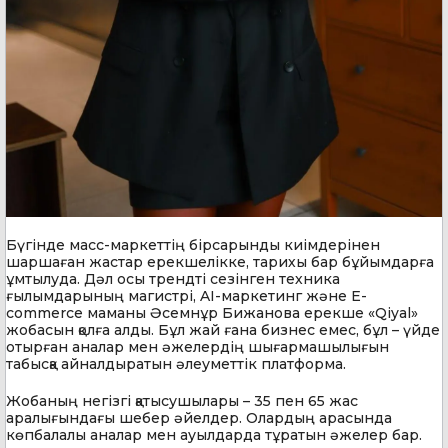
Бүгінде масс-маркеттің бірсарынды киімдерінен
шаршаған жастар ерекшелікке, тарихы бар бұйымдарға
ұмтылуда. Дәл осы трендті сезінген техника
ғылымдарының магистрі, AI-маркетинг және E-
commerce маманы Әсемнұр Бижанова ерекше «Qiyal»
жобасын қолға алды. Бұл жай ғана бизнес емес, бұл – үйде
отырған аналар мен әжелердің шығармашылығын
табысқа айналдыратын әлеуметтік платформа.
Жобаның негізгі қатысушылары – 35 пен 65 жас
аралығындағы шебер әйелдер. Олардың арасында
көпбалалы аналар мен ауылдарда тұратын әжелер бар.