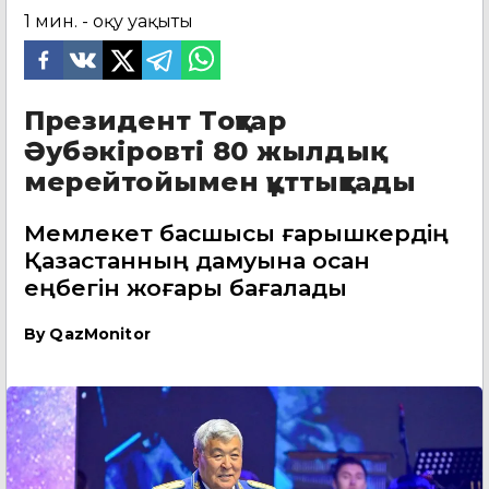
1
мин. - оқу уақыты
Президент Тоқтар
Әубәкіровті 80 жылдық
мерейтойымен құттықтады
Мемлекет басшысы ғарышкердің
Қазақстанның дамуына қосқан
еңбегін жоғары бағалады
By
QazMonitor