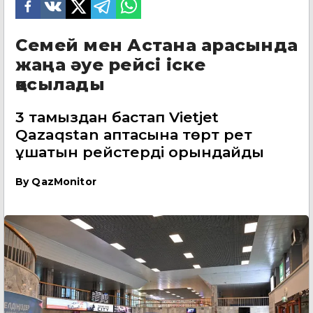
Семей мен Астана арасында
жаңа әуе рейсі іске
қосылады
3 тамыздан бастап Vietjet
Qazaqstan аптасына төрт рет
ұшатын рейстерді орындайды
By
QazMonitor