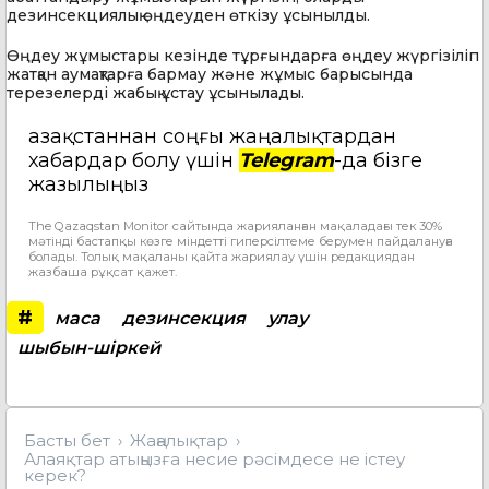
дезинсекциялық өңдеуден өткізу ұсынылды.
Өңдеу жұмыстары кезінде тұрғындарға өңдеу жүргізіліп
жатқан аумақтарға бармау және жұмыс барысында
терезелерді жабық ұстау ұсынылады.
Қазақстаннан соңғы жаңалықтардан
хабардар болу үшін
Telegram
-да бізге
жазылыңыз
The Qazaqstan Monitor сайтында жарияланған мақаладағы тек 30%
мәтінді бастапқы көзге міндетті гиперсілтеме берумен пайдалануға
болады. Толық мақаланы қайта жариялау үшін редакциядан
жазбаша рұқсат қажет.
#
маса
дезинсекция
улау
шыбын-шіркей
Басты бет
Жаңалықтар
Алаяқтар атыңызға несие рәсімдесе не істеу
керек?