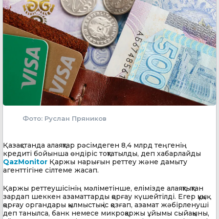
Фото: Руслан Пряников
Қазақстанда алаяқтар рәсімдеген 8,4 млрд теңгенің
кредиті бойынша өндіріс тоқтатылды, деп хабарлайды
QazMonitor
Қаржы нарығын реттеу және дамыту
агенттігіне сілтеме жасап.
Қаржы реттеушісінің мәліметінше, елімізде алаяқтықтан
зардап шеккен азаматтарды қорғау күшейтілді. Егер құқық
қорғау органдары қылмыстық іс қозғап, азамат жәбірленуші
деп танылса, банк немесе микроқаржы ұйымы сыйақыны,