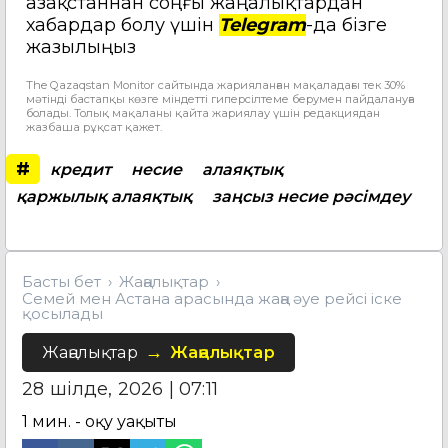
Қазақстаннан соңғы жаңалықтардан
хабардар болу үшін
Telegram
-да бізге
жазылыңыз
The Qazaqstan Monitor сайтында жарияланған мақаладағы тек 30%
мәтінді бастапқы көзге міндетті гиперсілтеме берумен пайдалануға
болады. Толық мақаланы қайта жариялау үшін редакциядан
жазбаша рұқсат қажет.
#
кредит
несие
алаяқтық
қаржылық алаяқтық
заңсыз несие рәсімдеу
Басты бет
Жаңалықтар
Семей мен Астана арасында жаңа әуе рейсі іске
қосылады
Жаңалықтар
Жаңалықтар
28 шілде, 2026 | 07:11
1
мин. - оқу уақыты