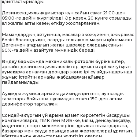
қалыптастырылады.
Дезинсекциялық жұмыстар күн сайын сағат 21:00-ден
05:00-ге дейін жүргізіледі. Әр кезең 20 күнге созылады,
ал жалпы алты кезең өткізу жоспарланған.
Мамандардың айтуынша, масалар экожүйенің ажырамас
бөлігі болғандықтан, оларды толық жою мақсаты қойылмаған.
Дегенмен атқарылып жатқан шаралар олардың санын
90%-ға дейін азайтуға мүмкіндік береді.
Өңдеу барысында механикалық роторлы бүріккіштер,
арнайы дезинсекциялық көліктер, қамысты әрі жетуі қиын
аумақтарға арналған дрондар және ірі су айдындарында
жұмыс істейтін арнайы жабдықталған қайықтар
пайдаланылады.
Ауқымды жұмысқа арнайы дайындықтан өтіп, қауіпсіздік
талаптары бойынша нұсқамадан өткен 150-ден астам
дезинфектор тартылған.
Сондай-ақ тұрғын үй қорына қызмет көрсететін басқарушы
компанияларға, ПИК пен МИБ-ке, білім, денсаулық сақтау,
мәдениет, спорт мекемелеріне, құрылыс нысандарына,
базарлар мен сауда орындарына жертөлелерді құрғатып,
абаттандыру жұмыстарын жүргізіп, оларды