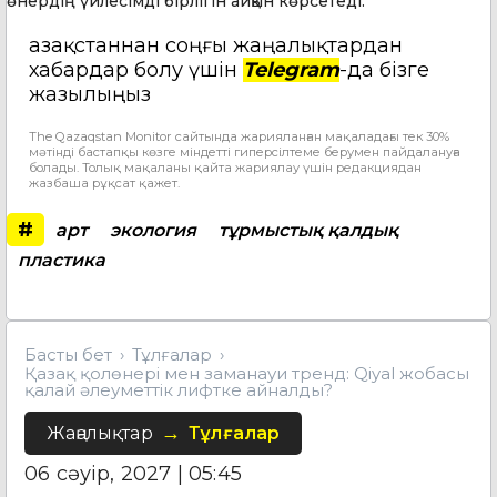
өнердің үйлесімді бірлігін айқын көрсетеді.
Қазақстаннан соңғы жаңалықтардан
хабардар болу үшін
Telegram
-да бізге
жазылыңыз
The Qazaqstan Monitor сайтында жарияланған мақаладағы тек 30%
мәтінді бастапқы көзге міндетті гиперсілтеме берумен пайдалануға
болады. Толық мақаланы қайта жариялау үшін редакциядан
жазбаша рұқсат қажет.
#
арт
экология
тұрмыстық қалдық
пластика
Басты бет
Тұлғалар
Қазақ қолөнері мен заманауи тренд: Qiyal жобасы
қалай әлеуметтік лифтке айналды?
Жаңалықтар
Тұлғалар
06 сәуір, 2027 | 05:45