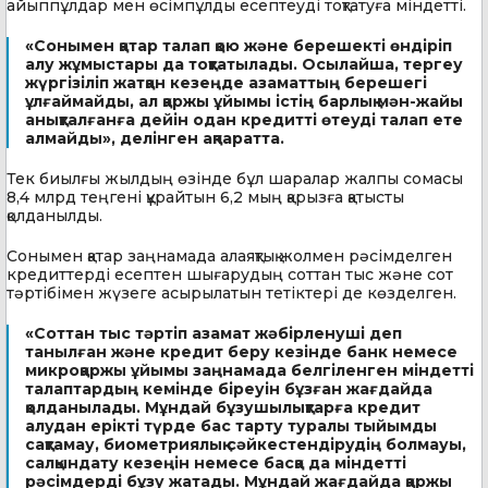
айыппұлдар мен өсімпұлды есептеуді тоқтатуға міндетті.
«Сонымен қатар талап қою және берешекті өндіріп
алу жұмыстары да тоқтатылады. Осылайша, тергеу
жүргізіліп жатқан кезеңде азаматтың берешегі
ұлғаймайды, ал қаржы ұйымы істің барлық мән-жайы
анықталғанға дейін одан кредитті өтеуді талап ете
алмайды», делінген ақпаратта.
Тек биылғы жылдың өзінде бұл шаралар жалпы сомасы
8,4 млрд теңгені құрайтын 6,2 мың қарызға қатысты
қолданылды.
Сонымен қатар заңнамада алаяқтық жолмен рәсімделген
кредиттерді есептен шығарудың соттан тыс және сот
тәртібімен жүзеге асырылатын тетіктері де көзделген.
«Соттан тыс тәртіп азамат жәбірленуші деп
танылған және кредит беру кезінде банк немесе
микроқаржы ұйымы заңнамада белгіленген міндетті
талаптардың кемінде біреуін бұзған жағдайда
қолданылады. Мұндай бұзушылықтарға кредит
алудан ерікті түрде бас тарту туралы тыйымды
сақтамау, биометриялық сәйкестендірудің болмауы,
салқындату кезеңін немесе басқа да міндетті
рәсімдерді бұзу жатады. Мұндай жағдайда қаржы