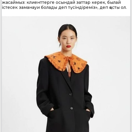
жасаймыз: клиенттерге осындай заттар керек, былай
істесек заманауи болады деп түсіндіреміз», деп қосты ол.