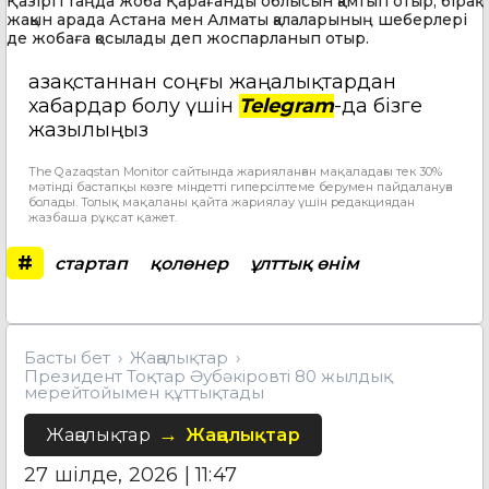
Қазіргі таңда жоба Қарағанды облысын қамтып отыр, бірақ
жақын арада Астана мен Алматы қалаларының шеберлері
де жобаға қосылады деп жоспарланып отыр.
Қазақстаннан соңғы жаңалықтардан
хабардар болу үшін
Telegram
-да бізге
жазылыңыз
The Qazaqstan Monitor сайтында жарияланған мақаладағы тек 30%
мәтінді бастапқы көзге міндетті гиперсілтеме берумен пайдалануға
болады. Толық мақаланы қайта жариялау үшін редакциядан
жазбаша рұқсат қажет.
#
стартап
қолөнер
ұлттық өнім
Басты бет
Жаңалықтар
Президент Тоқтар Әубәкіровті 80 жылдық
мерейтойымен құттықтады
Жаңалықтар
Жаңалықтар
27 шілде, 2026 | 11:47