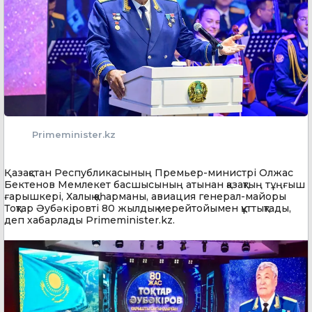
Primeminister.kz
Қазақстан Республикасының Премьер-министрі Олжас
Бектенов Мемлекет басшысының атынан қазақтың тұңғыш
ғарышкері, Халық қаһарманы, авиация генерал-майоры
Тоқтар Әубәкіровті 80 жылдық мерейтойымен құттықтады,
деп хабарлады Primeminister.kz.