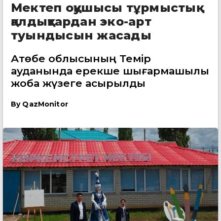
Мектеп оқушысы тұрмыстық
қалдықтардан эко-арт
туындысын жасады
Ақтөбе облысының Темір
ауданында ерекше шығармашылық
жоба жүзеге асырылды
By
QazMonitor