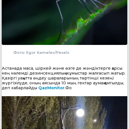
Фото: Egor Kamelev/Pexels
Астанада маса, шіркей және өзге де жәндіктерге қарсы
кең көлемді дезинсекциялық жұмыстар жалғасып жатыр.
Қазіргі уақытта өңдеу шараларының төртінші кезеңі
жүргізілуде, оның аясында 10 мың гектар аумақ қамтылды,
деп хабарлайды
QazMonitor
.Фо