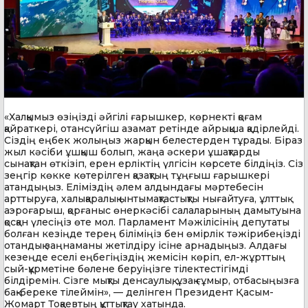
«Халқымыз өзіңізді әйгілі ғарышкер, көрнекті қоғам
қайраткері, отансүйгіш азамат ретінде айрықша қадірлейді.
Сіздің еңбек жолыңыз жарқын белестерден тұрады. Біраз
жыл кәсіби ұшқыш болып, жаңа әскери ұшақтарды
сынақтан өткізіп, ерен ерліктің үлгісін көрсете білдіңіз. Сіз
зеңгір көкке көтерілген қазақтың тұңғыш ғарышкері
атандыңыз. Еліміздің әлем алдындағы мәртебесін
арттыруға, халықаралық ынтымақтастықты нығайтуға, ұлттық
аэроғарыш, қорғаныс өнеркәсібі салаларының дамытуына
қосқан үлесіңіз өте мол. Парламент Мәжілісінің депутаты
болған кезіңде терең біліміңіз бен өмірлік тәжірибеңізді
отандық заңнаманы жетілдіру ісіне арнадыңыз. Алдағы
кезеңде еселі еңбегіңіздің жемісін көріп, ел-жұрттың
сый-құрметіне бөлене беруіңізге тілектестігімді
білдіремін. Сізге мықты денсаулық, ұзақ ғұмыр, отбасыңызға
бақ-береке тілеймін», — делінген Президент Қасым-
Жомарт Тоқаевтың құттықтау хатында.