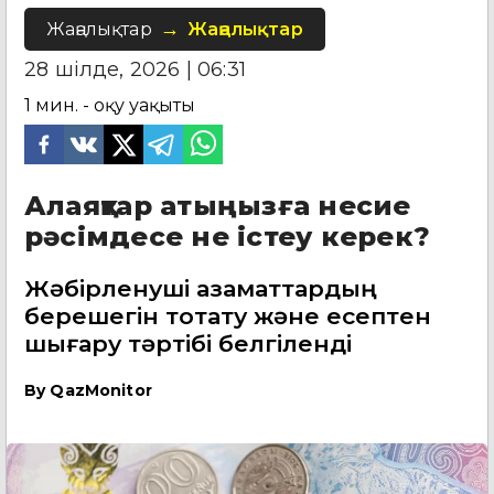
Жаңалықтар
Жаңалықтар
28 шілде, 2026 | 06:31
1
мин. - оқу уақыты
Алаяқтар атыңызға несие
рәсімдесе не істеу керек?
Жәбірленуші азаматтардың
берешегін тоқтату және есептен
шығару тәртібі белгіленді
By
QazMonitor