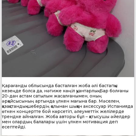
Қарағанды облысында басталған жоба әлі бастапқы
кезеңде болса да, нәтиже көңіл қуантарлық. Бар болғаны
20-дан астам сатылым жасалғанымен, оның
әрқайсысының артында үлкен мағына бар. Мәселен,
қазақстандық шебердің қолынан шыққан аксессуар Испанияда
өткен концертте бой көрсетіп, әлеуметтік желілерде
трендке айналған. Жоба авторы бұл – қатысушы әйелдер
мен олардың балалары үшін үлкен мотивация деп
есептейді.