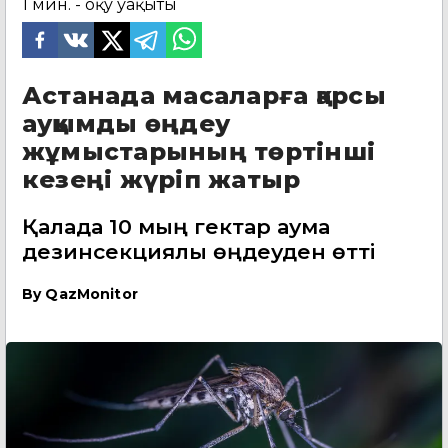
1
мин. - оқу уақыты
Астанада масаларға қарсы
ауқымды өңдеу
жұмыстарының төртінші
кезеңі жүріп жатыр
Қалада 10 мың гектар аумақ
дезинсекциялық өңдеуден өтті
By
QazMonitor