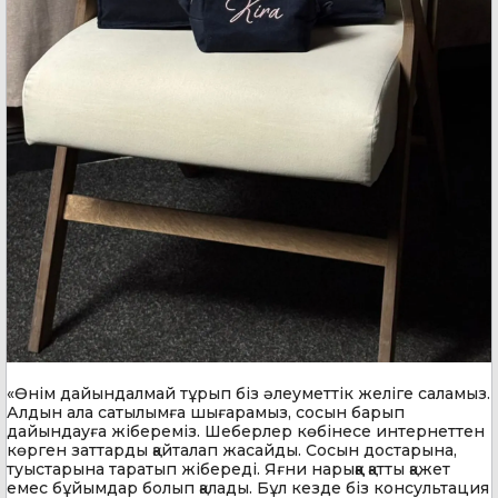
«Өнім дайындалмай тұрып біз әлеуметтік желіге саламыз.
Алдын ала сатылымға шығарамыз, сосын барып
дайындауға жібереміз. Шеберлер көбінесе интернеттен
көрген заттарды қайталап жасайды. Сосын достарына,
туыстарына таратып жібереді. Яғни нарыққа қатты қажет
емес бұйымдар болып қалады. Бұл кезде біз консультация