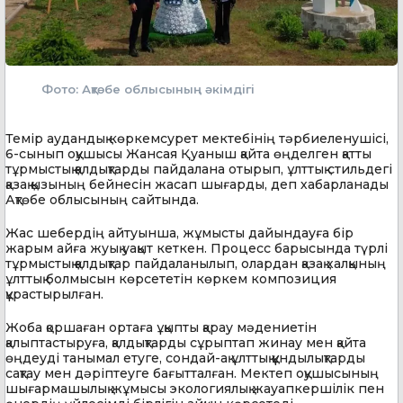
Фото: Ақтөбе облысының әкімдігі
Темір аудандық көркемсурет мектебінің тәрбиеленушісі,
6-сынып оқушысы Жансая Қуаныш қайта өңделген қатты
тұрмыстық қалдықтарды пайдалана отырып, ұлттық стильдегі
қазақ қызының бейнесін жасап шығарды, деп хабарланады
Ақтөбе облысының сайтында.
Жас шебердің айтуынша, жұмысты дайындауға бір
жарым айға жуық уақыт кеткен. Процесс барысында түрлі
тұрмыстық қалдықтар пайдаланылып, олардан қазақ халқының
ұлттық болмысын көрсететін көркем композиция
құрастырылған.
Жоба қоршаған ортаға ұқыпты қарау мәдениетін
қалыптастыруға, қалдықтарды сұрыптап жинау мен қайта
өңдеуді танымал етуге, сондай-ақ ұлттық құндылықтарды
сақтау мен дәріптеуге бағытталған. Мектеп оқушысының
шығармашылық жұмысы экологиялық жауапкершілік пен