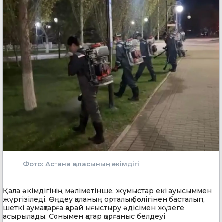
Фото: Астана қаласының әкімдігі
Қала әкімдігінің мәліметінше, жұмыстар екі ауысыммен
жүргізіледі. Өңдеу қаланың орталық бөлігінен басталып,
шеткі аумақтарға қарай ығыстыру әдісімен жүзеге
асырылады. Сонымен қатар қорғаныс белдеуі