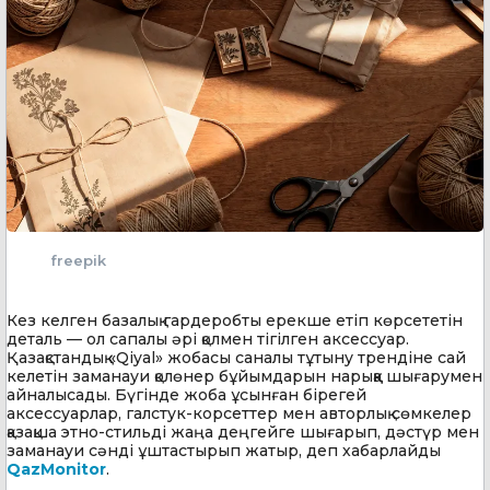
freepik
Кез келген базалық гардеробты ерекше етіп көрсететін
деталь — ол сапалы әрі қолмен тігілген аксессуар.
Қазақстандық «Qiyal» жобасы саналы тұтыну трендіне сай
келетін заманауи қолөнер бұйымдарын нарыққа шығарумен
айналысады. Бүгінде жоба ұсынған бірегей
аксессуарлар, галстук-корсеттер мен авторлық сөмкелер
қазақша этно-стильді жаңа деңгейге шығарып, дәстүр мен
заманауи сәнді ұштастырып жатыр, деп хабарлайды
QazMonitor
.