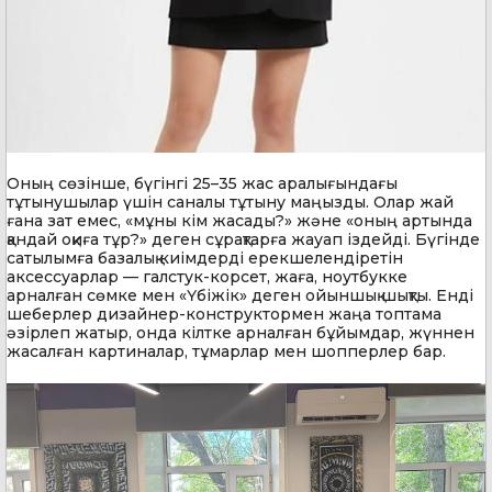
Оның сөзінше, бүгінгі 25–35 жас аралығындағы
тұтынушылар үшін саналы тұтыну маңызды. Олар жай
ғана зат емес, «мұны кім жасады?» және «оның артында
қандай оқиға тұр?» деген сұрақтарға жауап іздейді. Бүгінде
сатылымға базалық киімдерді ерекшелендіретін
аксессуарлар — галстук-корсет, жаға, ноутбукке
арналған сөмке мен «Үбіжік» деген ойыншық шықты. Енді
шеберлер дизайнер-конструктормен жаңа топтама
әзірлеп жатыр, онда кілтке арналған бұйымдар, жүннен
жасалған картиналар, тұмарлар мен шопперлер бар.