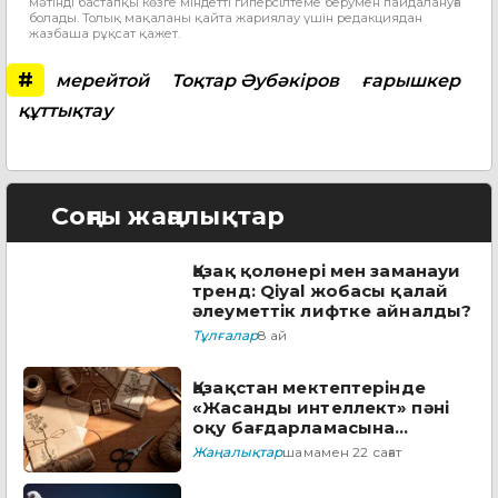
мәтінді бастапқы көзге міндетті гиперсілтеме берумен пайдалануға
болады. Толық мақаланы қайта жариялау үшін редакциядан
жазбаша рұқсат қажет.
#
мерейтой
Тоқтар Әубәкіров
ғарышкер
құттықтау
Соңғы жаңалықтар
Қазақ қолөнері мен заманауи
тренд: Qiyal жобасы қалай
әлеуметтік лифтке айналды?
Тұлғалар
8 ай
Қазақстан мектептерінде
«Жасанды интеллект» пәні
оқу бағдарламасына
енгізіледі
Жаңалықтар
шамамен 22 сағат