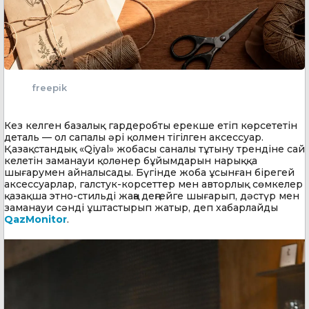
freepik
Кез келген базалық гардеробты ерекше етіп көрсететін
деталь — ол сапалы әрі қолмен тігілген аксессуар.
Қазақстандық «Qiyal» жобасы саналы тұтыну трендіне сай
келетін заманауи қолөнер бұйымдарын нарыққа
шығарумен айналысады. Бүгінде жоба ұсынған бірегей
аксессуарлар, галстук-корсеттер мен авторлық сөмкелер
қазақша этно-стильді жаңа деңгейге шығарып, дәстүр мен
заманауи сәнді ұштастырып жатыр, деп хабарлайды
QazMonitor
.