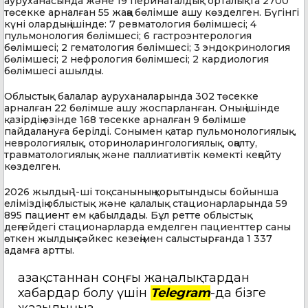
ауруханасында және 19 перинаталдық орталықта 2700
төсекке арналған 55 жаңа бөлімше ашу көзделген. Бүгінгі
күні олардың ішінде: 7 ревматология бөлімшесі; 4
пульмонология бөлімшесі; 6 гастроэнтерология
бөлімшесі; 2 гематология бөлімшесі; 3 эндокринология
бөлімшесі; 2 нефрология бөлімшесі; 2 кардиология
бөлімшесі ашылды.
Облыстық балалар ауруханаларында 302 төсекке
арналған 22 бөлімше ашу жоспарланған. Оның ішінде
қазірдің өзінде 168 төсекке арналған 9 бөлімше
пайдалануға берілді. Сонымен қатар пульмонологиялық,
неврологиялық, оториноларингологиялық, оңалту,
травматологиялық және паллиативтік көмекті кеңейту
көзделген.
2026 жылдың 1-ші тоқсанының қорытындысы бойынша
еліміздің облыстық және қалалық стационарларында 59
895 пациент ем қабылдады. Бұл ретте облыстық
деңгейдегі стационарларда емделген пациенттер саны
өткен жылдың сәйкес кезеңімен салыстырғанда 1 337
адамға артты.
Қазақстаннан соңғы жаңалықтардан
хабардар болу үшін
Telegram
-да бізге
жазылыңыз