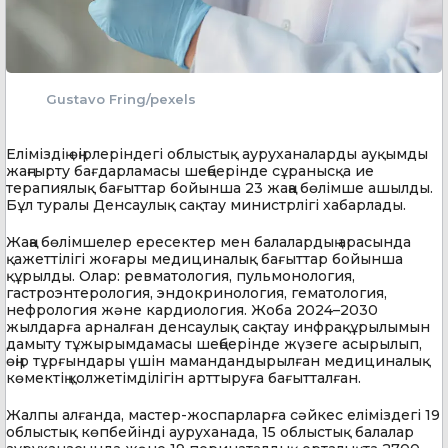
Gustavo Fring/pexels
Еліміздің өңірлеріндегі облыстық ауруханаларды ауқымды
жаңғырту бағдарламасы шеңберінде сұранысқа ие
терапиялық бағыттар бойынша 23 жаңа бөлімше ашылды.
Бұл туралы Денсаулық сақтау министрлігі хабарлады.
Жаңа бөлімшелер ересектер мен балалардың арасында
қажеттілігі жоғары медициналық бағыттар бойынша
құрылды. Олар: ревматология, пульмонология,
гастроэнтерология, эндокринология, гематология,
нефрология және кардиология. Жоба 2024–2030
жылдарға арналған денсаулық сақтау инфрақұрылымын
дамыту тұжырымдамасы шеңберінде жүзеге асырылып,
өңір тұрғындары үшін мамандандырылған медициналық
көмектің қолжетімділігін арттыруға бағытталған.
Жалпы алғанда, мастер-жоспарларға сәйкес еліміздегі 19
облыстық көпбейінді ауруханада, 15 облыстық балалар