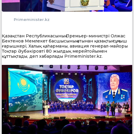
Primeminister.kz
Қазақстан Республикасының Премьер-министрі Олжас
Бектенов Мемлекет басшысының атынан қазақтың тұңғыш
ғарышкері, Халық қаһарманы, авиация генерал-майоры
Тоқтар Әубәкіровті 80 жылдық мерейтойымен
құттықтады, деп хабарлады Primeminister.kz.