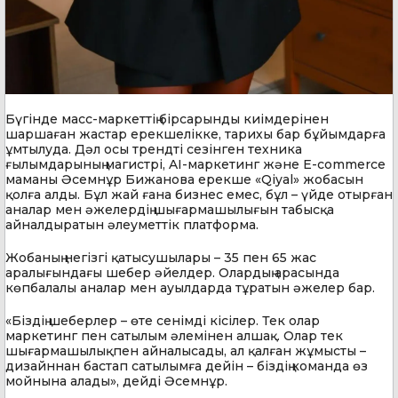
Бүгінде масс-маркеттің бірсарынды киімдерінен
шаршаған жастар ерекшелікке, тарихы бар бұйымдарға
ұмтылуда. Дәл осы трендті сезінген техника
ғылымдарының магистрі, AI-маркетинг және E-commerce
маманы Әсемнұр Бижанова ерекше «Qiyal» жобасын
қолға алды. Бұл жай ғана бизнес емес, бұл – үйде отырған
аналар мен әжелердің шығармашылығын табысқа
айналдыратын әлеуметтік платформа.
Жобаның негізгі қатысушылары – 35 пен 65 жас
аралығындағы шебер әйелдер. Олардың арасында
көпбалалы аналар мен ауылдарда тұратын әжелер бар.
«Біздің шеберлер – өте сенімді кісілер. Тек олар
маркетинг пен сатылым әлемінен алшақ. Олар тек
шығармашылықпен айналысады, ал қалған жұмысты –
дизайннан бастап сатылымға дейін – біздің команда өз
мойнына алады», дейді Әсемнұр.