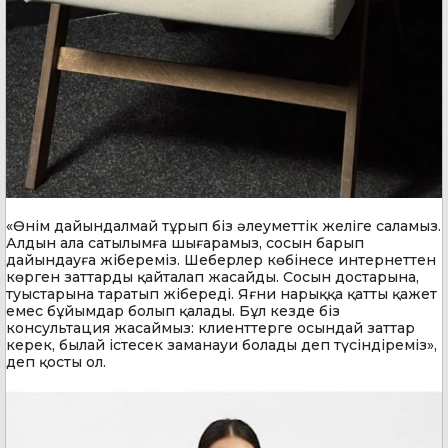
«Өнім дайындалмай тұрып біз әлеуметтік желіге саламыз.
Алдын ала сатылымға шығарамыз, сосын барып
дайындауға жібереміз. Шеберлер көбінесе интернеттен
көрген заттарды қайталап жасайды. Сосын достарына,
туыстарына таратып жібереді. Яғни нарыққа қатты қажет
емес бұйымдар болып қалады. Бұл кезде біз
консультация жасаймыз: клиенттерге осындай заттар
керек, былай істесек заманауи болады деп түсіндіреміз»,
деп қосты ол.