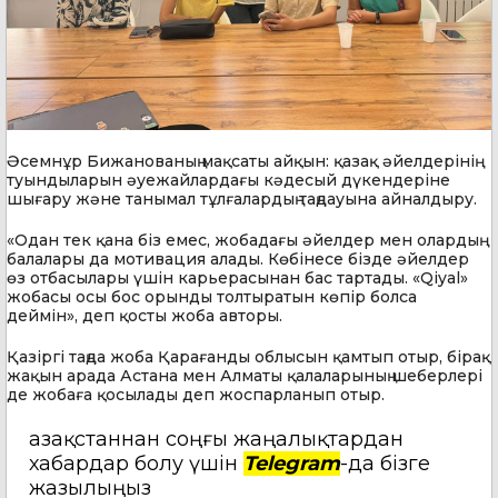
Әсемнұр Бижанованың мақсаты айқын: қазақ әйелдерінің
туындыларын әуежайлардағы кәдесый дүкендеріне
шығару және танымал тұлғалардың таңдауына айналдыру.
«Одан тек қана біз емес, жобадағы әйелдер мен олардың
балалары да мотивация алады. Көбінесе бізде әйелдер
өз отбасылары үшін карьерасынан бас тартады. «Qiyal»
жобасы осы бос орынды толтыратын көпір болса
деймін», деп қосты жоба авторы.
Қазіргі таңда жоба Қарағанды облысын қамтып отыр, бірақ
жақын арада Астана мен Алматы қалаларының шеберлері
де жобаға қосылады деп жоспарланып отыр.
Қазақстаннан соңғы жаңалықтардан
хабардар болу үшін
Telegram
-да бізге
жазылыңыз