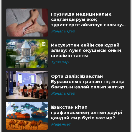
Грузияда медициналық
сақтандыруы жоқ
туристерге айыппұл салынуы
мүмкін
Жаңалықтар
Инсульттен кейін сөз құрай
алмау: Ауыл оқушысы оның
шешімін тапты
Тұлғалар
Орта дәліз: Қазақстан
Еуразиялық транзиттің жаңа
бағытын қалай салып жатыр
Жаңалықтар
Қазақстан кітап
графикасының алтын дәуірі
қандай сыр бүгіп жатыр?
Мәдениет