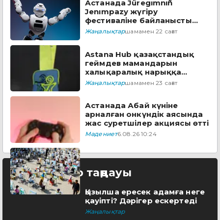
Астанада Jüregımnıñ
Jenımpazy жүгіру
фестиваліне байланысты
бірқатар көшеде қозғалыс
Жаңалықтар
шамамен 22 сағат
шектеледі
Astana Hub қазақстандық
геймдев мамандарын
халықаралық нарыққа
дайындайтын тегін
Жаңалықтар
шамамен 23 сағат
бағдарламаға өтінім
қабылдайды
Астанада Абай күніне
арналған онкүндік аясында
жас суретшілер акциясы өтті
Мәдениет
6.08.26 10:24
Редактор таңдауы
Қызылша ересек адамға неге
қауіпті? Дәрігер ескертеді
Жаңалықтар