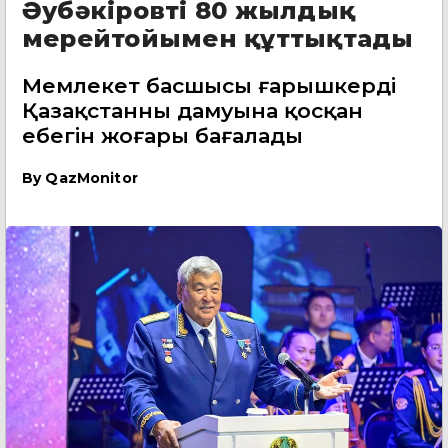
Әубәкіровті 80 жылдық
мерейтойымен құттықтады
Мемлекет басшысы ғарышкердің
Қазақстанның дамуына қосқан
еңбегін жоғары бағалады
By
QazMonitor