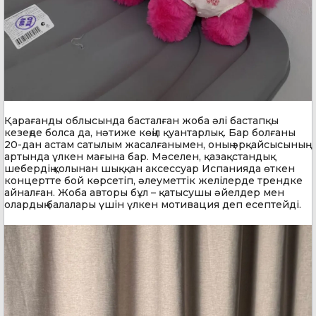
Қарағанды облысында басталған жоба әлі бастапқы
кезеңде болса да, нәтиже көңіл қуантарлық. Бар болғаны
20-дан астам сатылым жасалғанымен, оның әрқайсысының
артында үлкен мағына бар. Мәселен, қазақстандық
шебердің қолынан шыққан аксессуар Испанияда өткен
концертте бой көрсетіп, әлеуметтік желілерде трендке
айналған. Жоба авторы бұл – қатысушы әйелдер мен
олардың балалары үшін үлкен мотивация деп есептейді.