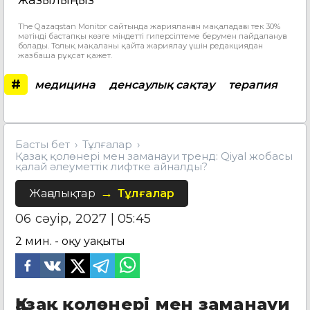
The Qazaqstan Monitor сайтында жарияланған мақаладағы тек 30%
мәтінді бастапқы көзге міндетті гиперсілтеме берумен пайдалануға
болады. Толық мақаланы қайта жариялау үшін редакциядан
жазбаша рұқсат қажет.
#
медицина
денсаулық сақтау
терапия
Басты бет
Тұлғалар
Қазақ қолөнері мен заманауи тренд: Qiyal жобасы
қалай әлеуметтік лифтке айналды?
Жаңалықтар
Тұлғалар
06 сәуір, 2027 | 05:45
2
мин. - оқу уақыты
Қазақ қолөнері мен заманауи