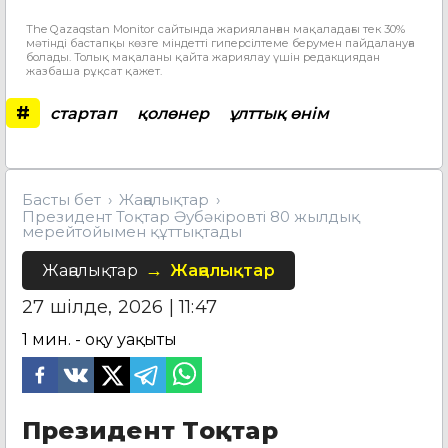
The Qazaqstan Monitor сайтында жарияланған мақаладағы тек 30%
мәтінді бастапқы көзге міндетті гиперсілтеме берумен пайдалануға
болады. Толық мақаланы қайта жариялау үшін редакциядан
жазбаша рұқсат қажет.
#
стартап
қолөнер
ұлттық өнім
Басты бет
Жаңалықтар
Президент Тоқтар Әубәкіровті 80 жылдық
мерейтойымен құттықтады
Жаңалықтар
Жаңалықтар
27 шілде, 2026 | 11:47
1
мин. - оқу уақыты
Президент Тоқтар