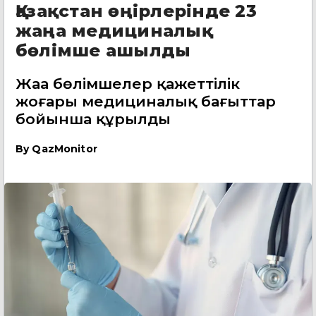
Қазақстан өңірлерінде 23
жаңа медициналық
бөлімше ашылды
Жаңа бөлімшелер қажеттілік
жоғары медициналық бағыттар
бойынша құрылды
By
QazMonitor