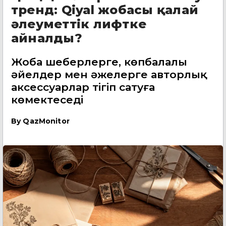
тренд: Qiyal жобасы қалай
әлеуметтік лифтке
айналды?
Жоба шеберлерге, көпбалалы
әйелдер мен әжелерге авторлық
аксессуарлар тігіп сатуға
көмектеседі
By
QazMonitor