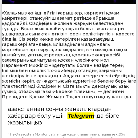
«Халқымыз өзіңізді әйгілі ғарышкер, көрнекті қоғам
қайраткері, отансүйгіш азамат ретінде айрықша
қадірлейді. Сіздің еңбек жолыңыз жарқын белестерден
тұрады. Біраз жыл кәсіби ұшқыш болып, жаңа әскери
ұшақтарды сынақтан өткізіп, ерен ерліктің үлгісін көрсете
білдіңіз. Сіз зеңгір көкке көтерілген қазақтың тұңғыш
ғарышкері атандыңыз. Еліміздің әлем алдындағы
мәртебесін арттыруға, халықаралық ынтымақтастықты
нығайтуға, ұлттық аэроғарыш, қорғаныс өнеркәсібі
салаларының дамытуына қосқан үлесіңіз өте мол.
Парламент Мәжілісінің депутаты болған кезіңде терең
біліміңіз бен өмірлік тәжірибеңізді отандық заңнаманы
жетілдіру ісіне арнадыңыз. Алдағы кезеңде еселі еңбегіңіздің
жемісін көріп, ел-жұрттың сый-құрметіне бөлене беруіңізге
тілектестігімді білдіремін. Сізге мықты денсаулық, ұзақ
ғұмыр, отбасыңызға бақ-береке тілеймін», — делінген
Президент Қасым-Жомарт Тоқаевтың құттықтау хатында.
Қазақстаннан соңғы жаңалықтардан
хабардар болу үшін
Telegram
-да бізге
жазылыңыз
The Qazaqstan Monitor сайтында жарияланған мақаладағы тек 30%