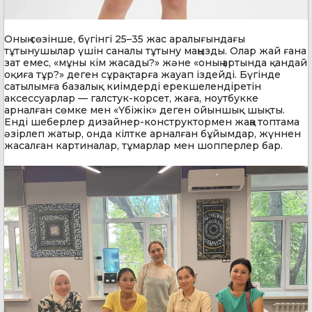
Оның сөзінше, бүгінгі 25–35 жас аралығындағы
тұтынушылар үшін саналы тұтыну маңызды. Олар жай ғана
зат емес, «мұны кім жасады?» және «оның артында қандай
оқиға тұр?» деген сұрақтарға жауап іздейді. Бүгінде
сатылымға базалық киімдерді ерекшелендіретін
аксессуарлар — галстук-корсет, жаға, ноутбукке
арналған сөмке мен «Үбіжік» деген ойыншық шықты.
Енді шеберлер дизайнер-конструктормен жаңа топтама
әзірлеп жатыр, онда кілтке арналған бұйымдар, жүннен
жасалған картиналар, тұмарлар мен шопперлер бар.