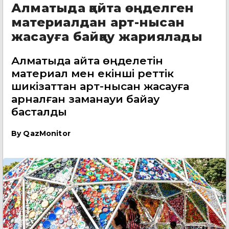
Алматыда қайта өңделген
материалдан арт-нысан
жасауға байқау жариялады
Алматыда қайта өңделетін
материал мен екінші реттік
шикізаттан арт-нысан жасауға
арналған заманауи байқау
басталды
By
QazMonitor