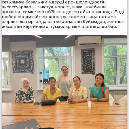
сатылымға базалық киімдерді ерекшелендіретін
аксессуарлар — галстук-корсет, жаға, ноутбукке
арналған сөмке мен «Үбіжік» деген ойыншық шықты. Енді
шеберлер дизайнер-конструктормен жаңа топтама
әзірлеп жатыр, онда кілтке арналған бұйымдар, жүннен
жасалған картиналар, тұмарлар мен шопперлер бар.