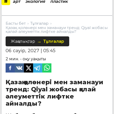
#
арт
экология
пластик
Басты бет
Тұлғалар
Қазақ қолөнері мен заманауи тренд: Qiyal жобасы
қалай әлеуметтік лифтке айналды?
Жаңалықтар
Тұлғалар
06 сәуір, 2027 | 05:45
2
мин. - оқу уақыты
Қазақ қолөнері мен заманауи
тренд: Qiyal жобасы қалай
әлеуметтік лифтке
айналды?