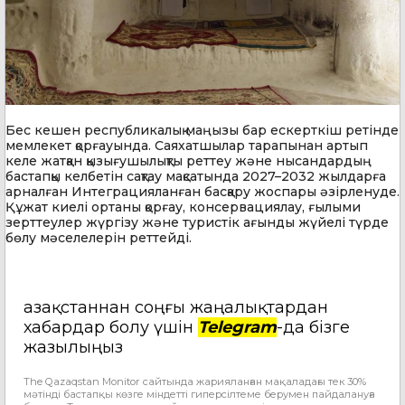
Бес кешен республикалық маңызы бар ескерткіш ретінде
мемлекет қорғауында. Саяхатшылар тарапынан артып
келе жатқан қызығушылықты реттеу және нысандардың
бастапқы келбетін сақтау мақсатында 2027–2032 жылдарға
арналған Интеграцияланған басқару жоспары әзірленуде.
Құжат киелі ортаны қорғау, консервациялау, ғылыми
зерттеулер жүргізу және туристік ағынды жүйелі түрде
бөлу мәселелерін реттейді.
Қазақстаннан соңғы жаңалықтардан
хабардар болу үшін
Telegram
-да бізге
жазылыңыз
The Qazaqstan Monitor сайтында жарияланған мақаладағы тек 30%
мәтінді бастапқы көзге міндетті гиперсілтеме берумен пайдалануға