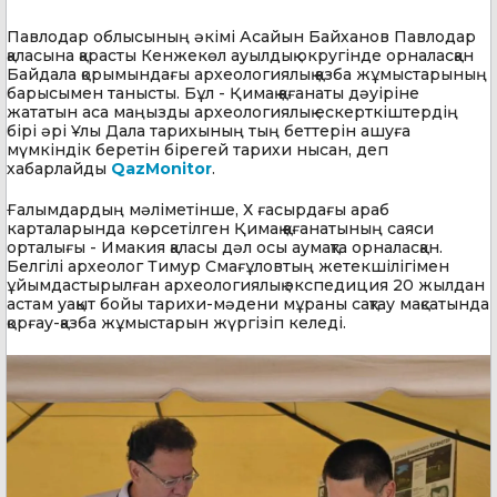
Павлодар облысының әкімі Асайын Байханов Павлодар
қаласына қарасты Кенжекөл ауылдық округінде орналасқан
Байдала қорымындағы археологиялық қазба жұмыстарының
барысымен танысты. Бұл - Қимақ қағанаты дәуіріне
жататын аса маңызды археологиялық ескерткіштердің
бірі әрі Ұлы Дала тарихының тың беттерін ашуға
мүмкіндік беретін бірегей тарихи нысан, деп
хабарлайды
QazMonitor
.
Ғалымдардың мәліметінше, Х ғасырдағы араб
карталарында көрсетілген Қимақ қағанатының саяси
орталығы - Имакия қаласы дәл осы аумақта орналасқан.
Белгілі археолог Тимур Смағұловтың жетекшілігімен
ұйымдастырылған археологиялық экспедиция 20 жылдан
астам уақыт бойы тарихи-мәдени мұраны сақтау мақсатында
қорғау-қазба жұмыстарын жүргізіп келеді.