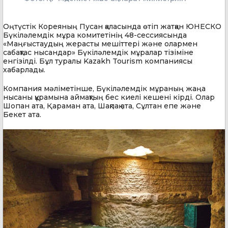
Оңтүстік Кореяның Пусан қаласында өтіп жатқан ЮНЕСКО
Бүкіләлемдік мұра комитетінің 48-сессиясында
«Маңғыстаудың жерасты мешіттері және олармен
сабақтас нысандар» Бүкіләлемдік мұралар тізіміне
енгізілді. Бұл туралы Kazakh Tourism компаниясы
хабарлады.
Компания мәліметінше, Бүкіләлемдік мұраның жаңа
нысаны құрамына аймақтың бес киелі кешені кірді. Олар
Шопан ата, Қараман ата, Шақпақ ата, Сұлтан епе және
Бекет ата.