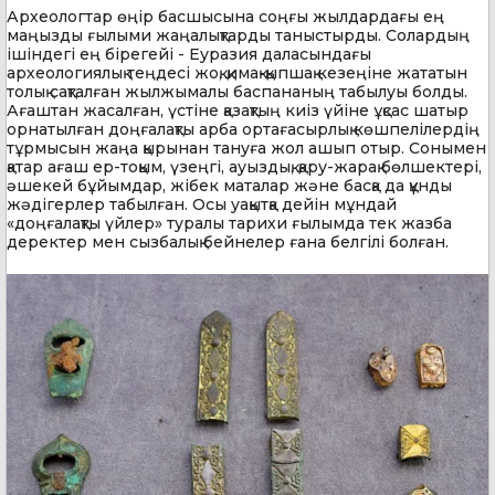
Археологтар өңір басшысына соңғы жылдардағы ең
маңызды ғылыми жаңалықтарды таныстырды. Солардың
ішіндегі ең бірегейі - Еуразия даласындағы
археологиялық теңдесі жоқ, қимақ-қыпшақ кезеңіне жататын
толық сақталған жылжымалы баспананың табылуы болды.
Ағаштан жасалған, үстіне қазақтың киіз үйіне ұқсас шатыр
орнатылған доңғалақты арба ортағасырлық көшпелілердің
тұрмысын жаңа қырынан тануға жол ашып отыр. Сонымен
қатар ағаш ер-тоқым, үзеңгі, ауыздық, қару-жарақ бөлшектері,
әшекей бұйымдар, жібек маталар және басқа да құнды
жәдігерлер табылған. Осы уақытқа дейін мұндай
«доңғалақты үйлер» туралы тарихи ғылымда тек жазба
деректер мен сызбалық бейнелер ғана белгілі болған.