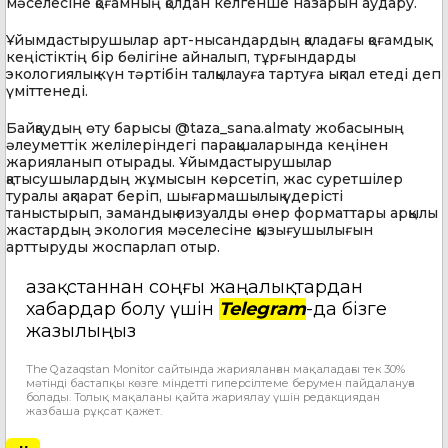
мәселесіне қоғамның қолдан келгенше назарын аудару.
Ұйымдастырушылар арт-нысандардың қаладағы қоғамдық
кеңістіктің бір бөлігіне айналып, тұрғындарды
экологиялық күн тәртібін талқылауға тартуға ықпал етеді деп
үміттенеді.
Байқаудың өту барысы @taza_sana.almaty жобасының
әлеуметтік желілеріндегі парақшаларында кеңінен
жарияланып отырады. Ұйымдастырушылар
қатысушылардың жұмысын көрсетіп, жас суретшілер
туралы ақпарат беріп, шығармашылық үдерісті
таныстырып, замандық визуалды өнер форматтары арқылы
жастардың экология мәселесіне қызығушылығын
арттыруды жоспарлап отыр.
Қазақстаннан соңғы жаңалықтардан
хабардар болу үшін
Telegram
-да бізге
жазылыңыз
The Qazaqstan Monitor сайтында жарияланған мақаладағы тек 30%
мәтінді бастапқы көзге міндетті гиперсілтеме берумен пайдалануға
болады. Толық мақаланы қайта жариялау үшін редакциядан
жазбаша рұқсат қажет.