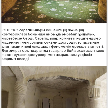
ЮНЕСКО сарапшылары кешенге (ii) және (iii)
критерийлері бойынша айрықша әмбебап құндылық
мәртебесін берді. Сарапшылар комитеті көшпенділер
мәдениеті мен сопылық рухани дәстүрдің тоғысуынан
қалыптасқан киелі ландшафт феноменін ерекше атап өтті.
Бұл зиярат орындарында ғасырлар бойы жалғасып келе
жатқан рухани дәстүрлер мен шырақшылық үздіксіз
сақталып келеді.