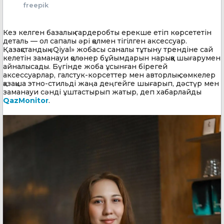
freepik
Кез келген базалық гардеробты ерекше етіп көрсететін
деталь — ол сапалы әрі қолмен тігілген аксессуар.
Қазақстандық «Qiyal» жобасы саналы тұтыну трендіне сай
келетін заманауи қолөнер бұйымдарын нарыққа шығарумен
айналысады. Бүгінде жоба ұсынған бірегей
аксессуарлар, галстук-корсеттер мен авторлық сөмкелер
қазақша этно-стильді жаңа деңгейге шығарып, дәстүр мен
заманауи сәнді ұштастырып жатыр, деп хабарлайды
QazMonitor
.