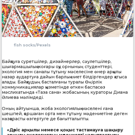
fish socks/Pexels
Байқауға суретшілер, дизайнерлер, сәулетшілер,
шығармашылық жоғары оқу орнының студенттері,
экология мен саналы тұтыну мәселесіне өнер арқылы
назар аудартуға дайын барлық ниет білдіргендер қатыса
алады. Байқаудың басталғаны туралы Өңірлік
коммуникациялар қызметінде өткен баспасөз
мәслихатында «Таза сана» жобасының кураторы Диана
Әлиева мәлімдеді.
Оның айтуынша, жоба экологиялық мәселені ғана
шешпей, қоршаған орта мен тұтыну мәдениетіне деген
көзқарасты өзгертуге де бағытталыпты.
«Дәріс арқылы немесе қоқыс тастамауға шақыру
арқылы экологиялық мәдениетті қалыптастыру