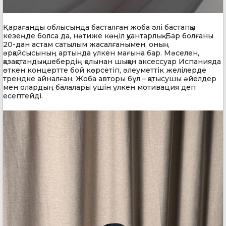
Қарағанды облысында басталған жоба әлі бастапқы
кезеңде болса да, нәтиже көңіл қуантарлық. Бар болғаны
20-дан астам сатылым жасалғанымен, оның
әрқайсысының артында үлкен мағына бар. Мәселен,
қазақстандық шебердің қолынан шыққан аксессуар Испанияда
өткен концертте бой көрсетіп, әлеуметтік желілерде
трендке айналған. Жоба авторы бұл – қатысушы әйелдер
мен олардың балалары үшін үлкен мотивация деп
есептейді.