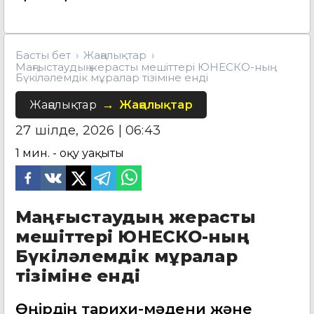
Басты бет
Жаңалықтар
Маңғыстаудың жерасты мешіттері ЮНЕСКО-ның
Бүкіләлемдік мұралар тізіміне енді
Жаңалықтар
Жаңалықтар
27 шілде, 2026 | 06:43
1
мин. - оқу уақыты
Маңғыстаудың жерасты
мешіттері ЮНЕСКО-ның
Бүкіләлемдік мұралар
тізіміне енді
Өңірдің тарихи-мәдени және