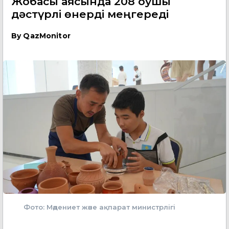
Жобасы аясында 208 оқушы
дәстүрлі өнерді меңгереді
By
QazMonitor
Фото: Мәдениет және ақпарат министрлігі