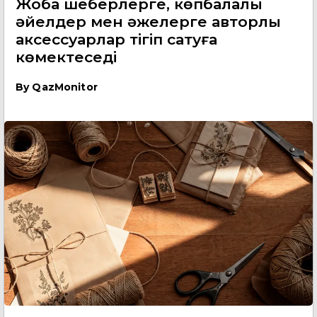
Жоба шеберлерге, көпбалалы
әйелдер мен әжелерге авторлық
аксессуарлар тігіп сатуға
көмектеседі
By
QazMonitor