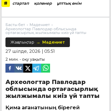
#
стартап
қолөнер
ұлттық өнім
Басты бет
Мәдениет
Археологтар Павлодар облысында
ортағасырлық жылжымалы киіз үй тапты
Жаңалықтар
Мәдениет
27 шілде, 2026 | 05:51
2
мин. - оқу уақыты
Археологтар Павлодар
облысында ортағасырлық
жылжымалы киіз үй тапты
Қимақ қағанатының бірегей