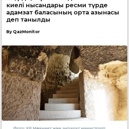
киелі нысандары ресми түрде
адамзат баласының ортақ қазынасы
деп танылды
By
QazMonitor
Фото: ҚР Мәдениет және ақпарат министрлігі