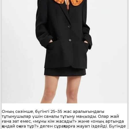
Оның сөзінше, бүгінгі 25–35 жас аралығындағы
тұтынушылар үшін саналы тұтыну маңызды. Олар жай
ғана зат емес, «мұны кім жасады?» және «оның артында
қандай оқиға тұр?» деген сұрақтарға жауап іздейді. Бүгінде