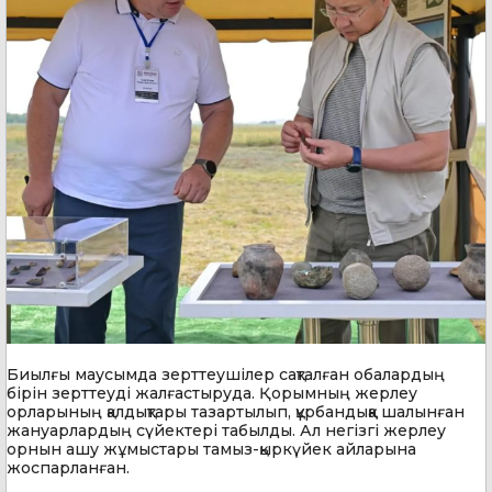
Биылғы маусымда зерттеушілер сақталған обалардың
бірін зерттеуді жалғастыруда. Қорымның жерлеу
орларының қалдықтары тазартылып, құрбандыққа шалынған
жануарлардың сүйектері табылды. Ал негізгі жерлеу
орнын ашу жұмыстары тамыз-қыркүйек айларына
жоспарланған.