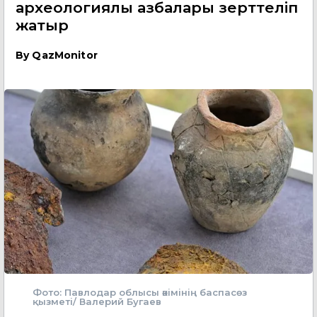
археологиялық қазбалары зерттеліп
жатыр
By
QazMonitor
Фото: Павлодар облысы әкімінің баспасөз
қызметі/ Валерий Бугаев