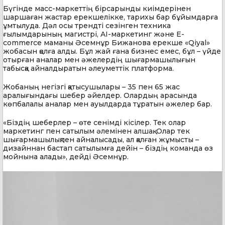
Бүгінде масс-маркеттің бірсарынды киімдерінен
шаршаған жастар ерекшелікке, тарихы бар бұйымдарға
ұмтылуда. Дәл осы трендті сезінген техника
ғылымдарының магистрі, AI-маркетинг және E-
commerce маманы Әсемнұр Бижанова ерекше «Qiyal»
жобасын қолға алды. Бұл жай ғана бизнес емес, бұл – үйде
отырған аналар мен әжелердің шығармашылығын
табысқа айналдыратын әлеуметтік платформа.
Жобаның негізгі қатысушылары – 35 пен 65 жас
аралығындағы шебер әйелдер. Олардың арасында
көпбалалы аналар мен ауылдарда тұратын әжелер бар.
«Біздің шеберлер – өте сенімді кісілер. Тек олар
маркетинг пен сатылым әлемінен алшақ. Олар тек
шығармашылықпен айналысады, ал қалған жұмысты –
дизайннан бастап сатылымға дейін – біздің команда өз
мойнына алады», дейді Әсемнұр.