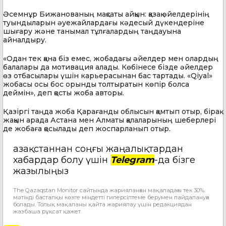
Әсемнұр Бижанованың мақсаты айқын: қазақ әйелдерінің
туындыларын әуежайлардағы кәдесый дүкендеріне
шығару және танымал тұлғалардың таңдауына
айналдыру.
«Одан тек қана біз емес, жобадағы әйелдер мен олардың
балалары да мотивация алады. Көбінесе бізде әйелдер
өз отбасылары үшін карьерасынан бас тартады. «Qiyal»
жобасы осы бос орынды толтыратын көпір болса
деймін», деп қосты жоба авторы.
Қазіргі таңда жоба Қарағанды облысын қамтып отыр, бірақ
жақын арада Астана мен Алматы қалаларының шеберлері
де жобаға қосылады деп жоспарланып отыр.
Қазақстаннан соңғы жаңалықтардан
хабардар болу үшін
Telegram
-да бізге
жазылыңыз
The Qazaqstan Monitor сайтында жарияланған мақаладағы тек 30%
мәтінді бастапқы көзге міндетті гиперсілтеме берумен пайдалануға
болады. Толық мақаланы қайта жариялау үшін редакциядан
жазбаша рұқсат қажет.