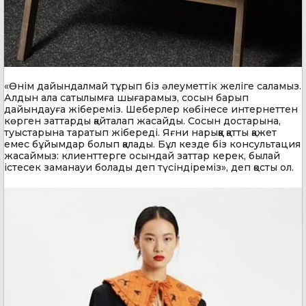
«Өнім дайындалмай тұрып біз әлеуметтік желіге саламыз.
Алдын ала сатылымға шығарамыз, сосын барып
дайындауға жібереміз. Шеберлер көбінесе интернеттен
көрген заттарды қайталап жасайды. Сосын достарына,
туыстарына таратып жібереді. Яғни нарыққа қатты қажет
емес бұйымдар болып қалады. Бұл кезде біз консультация
жасаймыз: клиенттерге осындай заттар керек, былай
істесек заманауи болады деп түсіндіреміз», деп қосты ол.