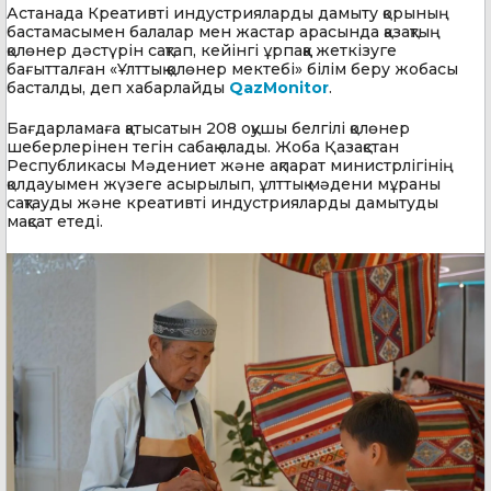
Астанада Креативті индустрияларды дамыту қорының
бастамасымен балалар мен жастар арасында қазақтың
қолөнер дәстүрін сақтап, кейінгі ұрпаққа жеткізуге
бағытталған «Ұлттық қолөнер мектебі» білім беру жобасы
басталды, деп хабарлайды
QazMonitor
.
Бағдарламаға қатысатын 208 оқушы белгілі қолөнер
шеберлерінен тегін сабақ алады. Жоба Қазақстан
Республикасы Мәдениет және ақпарат министрлігінің
қолдауымен жүзеге асырылып, ұлттық мәдени мұраны
сақтауды және креативті индустрияларды дамытуды
мақсат етеді.