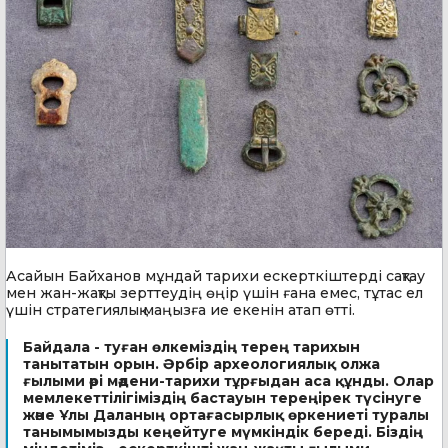
Асайын Байханов мұндай тарихи ескерткіштерді сақтау
мен жан-жақты зерттеудің өңір үшін ғана емес, тұтас ел
үшін стратегиялық маңызға ие екенін атап өтті.
Байдала - туған өлкеміздің терең тарихын
танытатын орын. Әрбір археологиялық олжа
ғылыми әрі мәдени-тарихи тұрғыдан аса құнды. Олар
мемлекеттілігіміздің бастауын тереңірек түсінуге
және Ұлы Даланың ортағасырлық өркениеті туралы
танымымызды кеңейтуге мүмкіндік береді. Біздің