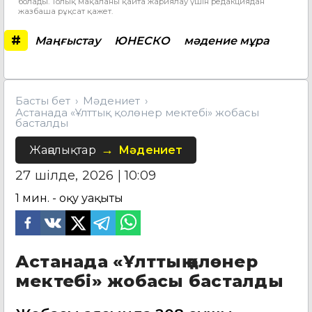
болады. Толық мақаланы қайта жариялау үшін редакциядан
жазбаша рұқсат қажет.
#
Маңғыстау
ЮНЕСКО
мәдение мұра
Басты бет
Мәдениет
Астанада «Ұлттық қолөнер мектебі» жобасы
басталды
Жаңалықтар
Мәдениет
27 шілде, 2026 | 10:09
1
мин. - оқу уақыты
Астанада «Ұлттық қолөнер
мектебі» жобасы басталды