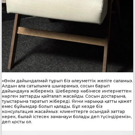
«Өнім дайындалмай тұрып біз әлеуметтік желіге саламыз.
Алдын ала сатылымға шығарамыз, сосын барып
дайындауға жібереміз. Шеберлер көбінесе интернеттен
көрген заттарды қайталап жасайды. Сосын достарына,
туыстарына таратып жібереді. Яғни нарыққа қатты қажет
емес бұйымдар болып қалады. Бұл кезде біз
консультация жасаймыз: клиенттерге осындай заттар
керек, былай істесек заманауи болады деп түсіндіреміз»,
деп қосты ол.