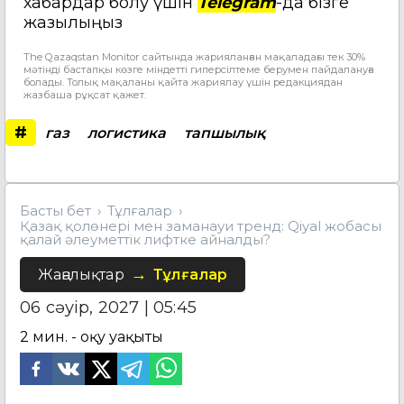
хабардар болу үшін
Telegram
-да бізге
жазылыңыз
The Qazaqstan Monitor сайтында жарияланған мақаладағы тек 30%
мәтінді бастапқы көзге міндетті гиперсілтеме берумен пайдалануға
болады. Толық мақаланы қайта жариялау үшін редакциядан
жазбаша рұқсат қажет.
#
газ
логистика
тапшылық
Басты бет
Тұлғалар
Қазақ қолөнері мен заманауи тренд: Qiyal жобасы
қалай әлеуметтік лифтке айналды?
Жаңалықтар
Тұлғалар
06 сәуір, 2027 | 05:45
2
мин. - оқу уақыты