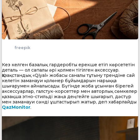
freepik
Кез келген базалық гардеробты ерекше етіп көрсететін
деталь — ол сапалы әрі қолмен тігілген аксессуар.
Қазақстандық «Qiyal» жобасы саналы тұтыну трендіне сай
келетін заманауи қолөнер бұйымдарын нарыққа
шығарумен айналысады. Бүгінде жоба ұсынған бірегей
аксессуарлар, галстук-корсеттер мен авторлық сөмкелер
қазақша этно-стильді жаңа деңгейге шығарып, дәстүр
мен заманауи сәнді ұштастырып жатыр, деп хабарлайды
QazMonitor
.