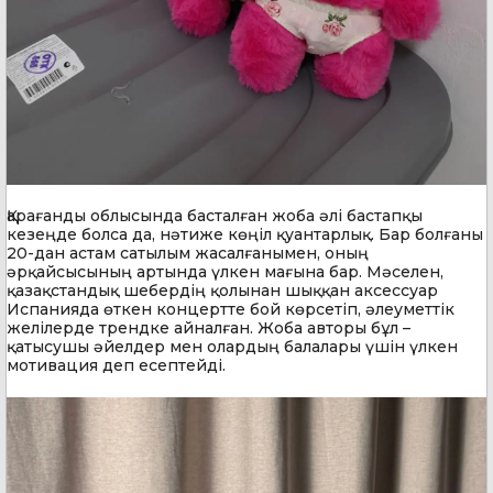
Қарағанды облысында басталған жоба әлі бастапқы
кезеңде болса да, нәтиже көңіл қуантарлық. Бар болғаны
20-дан астам сатылым жасалғанымен, оның
әрқайсысының артында үлкен мағына бар. Мәселен,
қазақстандық шебердің қолынан шыққан аксессуар
Испанияда өткен концертте бой көрсетіп, әлеуметтік
желілерде трендке айналған. Жоба авторы бұл –
қатысушы әйелдер мен олардың балалары үшін үлкен
мотивация деп есептейді.