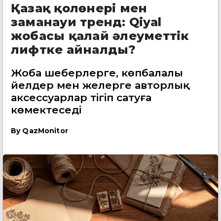
Қазақ қолөнері мен
заманауи тренд: Qiyal
жобасы қалай әлеуметтік
лифтке айналды?
Жоба шеберлерге, көпбалалы
әйелдер мен әжелерге авторлық
аксессуарлар тігіп сатуға
көмектеседі
By
QazMonitor