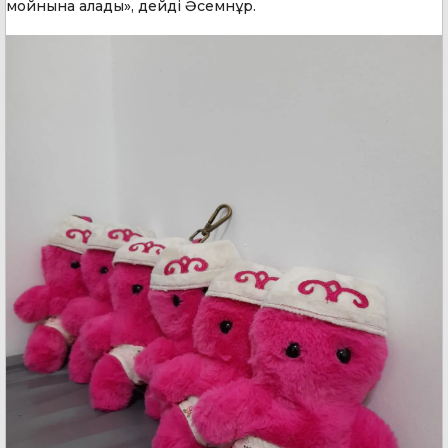
мойнына алады», дейді Әсемнұр.