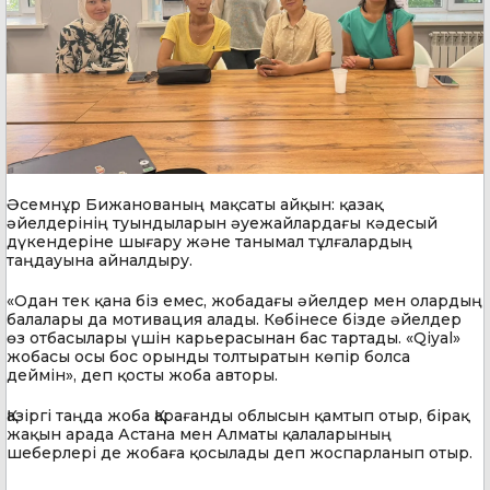
Әсемнұр Бижанованың мақсаты айқын: қазақ
әйелдерінің туындыларын әуежайлардағы кәдесый
дүкендеріне шығару және танымал тұлғалардың
таңдауына айналдыру.
«Одан тек қана біз емес, жобадағы әйелдер мен олардың
балалары да мотивация алады. Көбінесе бізде әйелдер
өз отбасылары үшін карьерасынан бас тартады. «Qiyal»
жобасы осы бос орынды толтыратын көпір болса
деймін», деп қосты жоба авторы.
Қазіргі таңда жоба Қарағанды облысын қамтып отыр, бірақ
жақын арада Астана мен Алматы қалаларының
шеберлері де жобаға қосылады деп жоспарланып отыр.