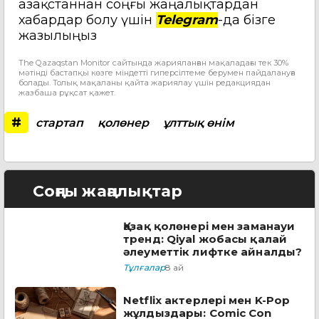
Қазақстаннан соңғы жаңалықтардан
хабардар болу үшін
Telegram
-да бізге
жазылыңыз
The Qazaqstan Monitor сайтында жарияланған мақаладағы тек 30%
мәтінді бастапқы көзге міндетті гиперсілтеме берумен пайдалануға
болады. Толық мақаланы қайта жариялау үшін редакциядан
жазбаша рұқсат қажет.
#
стартап
қолөнер
ұлттық өнім
Соңғы жаңалықтар
Қазақ қолөнері мен заманауи
тренд: Qiyal жобасы қалай
әлеуметтік лифтке айналды?
Тұлғалар
8 ай
Netflix актерлері мен K-Pop
жұлдыздары: Comic Con