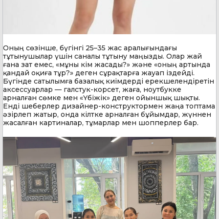
Оның сөзінше, бүгінгі 25–35 жас аралығындағы
тұтынушылар үшін саналы тұтыну маңызды. Олар жай
ғана зат емес, «мұны кім жасады?» және «оның артында
қандай оқиға тұр?» деген сұрақтарға жауап іздейді.
Бүгінде сатылымға базалық киімдерді ерекшелендіретін
аксессуарлар — галстук-корсет, жаға, ноутбукке
арналған сөмке мен «Үбіжік» деген ойыншық шықты.
Енді шеберлер дизайнер-конструктормен жаңа топтама
әзірлеп жатыр, онда кілтке арналған бұйымдар, жүннен
жасалған картиналар, тұмарлар мен шопперлер бар.