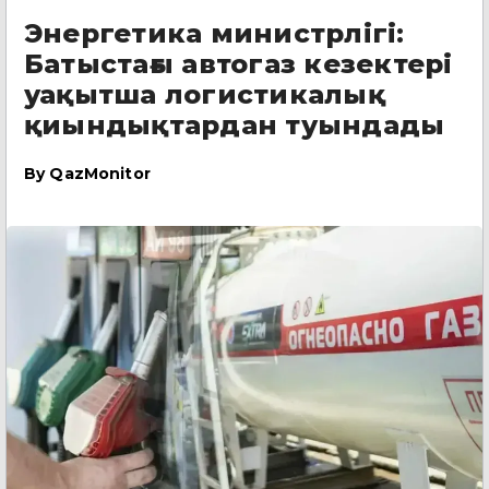
Энергетика министрлігі:
Батыстағы автогаз кезектері
уақытша логистикалық
қиындықтардан туындады
By
QazMonitor