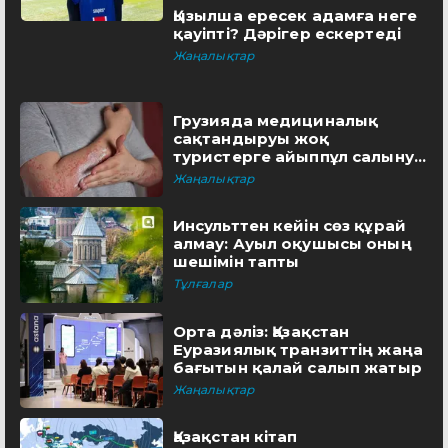
Қызылша ересек адамға неге
қауіпті? Дәрігер ескертеді
Жаңалықтар
Грузияда медициналық
сақтандыруы жоқ
туристерге айыппұл салынуы
мүмкін
Жаңалықтар
Инсульттен кейін сөз құрай
алмау: Ауыл оқушысы оның
шешімін тапты
Тұлғалар
Орта дәліз: Қазақстан
Еуразиялық транзиттің жаңа
бағытын қалай салып жатыр
Жаңалықтар
Қазақстан кітап