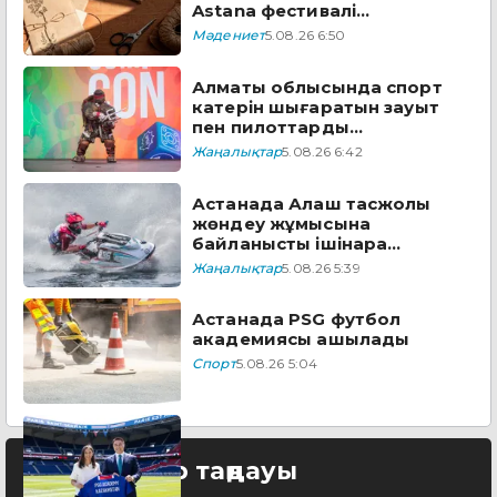
Astana фестивалі
бағдарламасын ұсынды
Мәдениет
5.08.26 6:50
Алматы облысында спорт
катерін шығаратын зауыт
пен пилоттарды
дайындайтын академия
Жаңалықтар
5.08.26 6:42
ашылады
Астанада Алаш тасжолы
жөндеу жұмысына
байланысты ішінара
жабылады
Жаңалықтар
5.08.26 5:39
Астанада PSG футбол
академиясы ашылады
Спорт
5.08.26 5:04
Редактор таңдауы