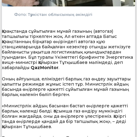
Фото: Түркістан облысының әкімдігі
Қазақстанда сұйытылған мұнай газының (автогаз)
тапшылығы тіркелген жоқ. Ал өткен аптада Батыс
Қазақстанның бірқатар өңіріндегі автогаз құю
станцияларында байқалған кезектер отынды жеткізуге
байланысты уақытша логистикалық қиындықтардан
туындаған. Бұл туралы Үкіметтегі брифингте Энергетика
вице-министрі Қайырхан Тұтқышбаев мәлімдеді, деп
хабарлайды
QazMonitor
.
Оның айтуынша, еліміздегі барлық газ өңдеу зауыттары
қалыпты режимде жұмыс істеп тұр. Министрлік айдың
басында өңірлерге қажетті сұйытылған мұнай газының
барлық көлемін бөліп берген.
«Министрлік айдың басынан бастап өңірлерге қажетті
барлық көлемді бөлді. Қосымша газ өндіру мүмкіндігі
болған жағдайда, оны да өңірлерге үлестіреміз. Қазіргі
таңда өңірлерде қандай да бір тапшылық жоқ», – деді
Қайырхан Тұтқышбаев.