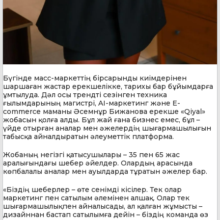
Бүгінде масс-маркеттің бірсарынды киімдерінен
шаршаған жастар ерекшелікке, тарихы бар бұйымдарға
ұмтылуда. Дәл осы трендті сезінген техника
ғылымдарының магистрі, AI-маркетинг және E-
commerce маманы Әсемнұр Бижанова ерекше «Qiyal»
жобасын қолға алды. Бұл жай ғана бизнес емес, бұл –
үйде отырған аналар мен әжелердің шығармашылығын
табысқа айналдыратын әлеуметтік платформа.
Жобаның негізгі қатысушылары – 35 пен 65 жас
аралығындағы шебер әйелдер. Олардың арасында
көпбалалы аналар мен ауылдарда тұратын әжелер бар.
«Біздің шеберлер – өте сенімді кісілер. Тек олар
маркетинг пен сатылым әлемінен алшақ. Олар тек
шығармашылықпен айналысады, ал қалған жұмысты –
дизайннан бастап сатылымға дейін – біздің команда өз