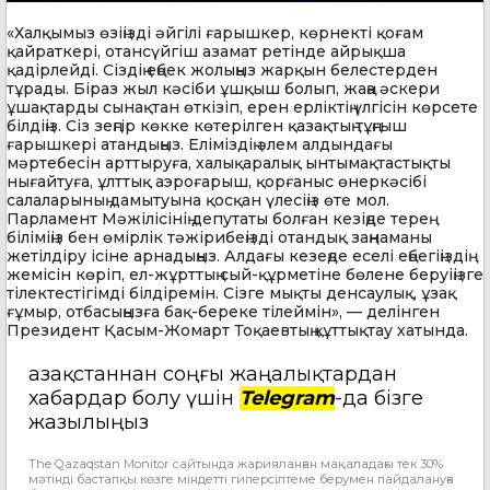
«Халқымыз өзіңізді әйгілі ғарышкер, көрнекті қоғам
қайраткері, отансүйгіш азамат ретінде айрықша
қадірлейді. Сіздің еңбек жолыңыз жарқын белестерден
тұрады. Біраз жыл кәсіби ұшқыш болып, жаңа әскери
ұшақтарды сынақтан өткізіп, ерен ерліктің үлгісін көрсете
білдіңіз. Сіз зеңгір көкке көтерілген қазақтың тұңғыш
ғарышкері атандыңыз. Еліміздің әлем алдындағы
мәртебесін арттыруға, халықаралық ынтымақтастықты
нығайтуға, ұлттық аэроғарыш, қорғаныс өнеркәсібі
салаларының дамытуына қосқан үлесіңіз өте мол.
Парламент Мәжілісінің депутаты болған кезіңде терең
біліміңіз бен өмірлік тәжірибеңізді отандық заңнаманы
жетілдіру ісіне арнадыңыз. Алдағы кезеңде еселі еңбегіңіздің
жемісін көріп, ел-жұрттың сый-құрметіне бөлене беруіңізге
тілектестігімді білдіремін. Сізге мықты денсаулық, ұзақ
ғұмыр, отбасыңызға бақ-береке тілеймін», — делінген
Президент Қасым-Жомарт Тоқаевтың құттықтау хатында.
Қазақстаннан соңғы жаңалықтардан
хабардар болу үшін
Telegram
-да бізге
жазылыңыз
The Qazaqstan Monitor сайтында жарияланған мақаладағы тек 30%
мәтінді бастапқы көзге міндетті гиперсілтеме берумен пайдалануға