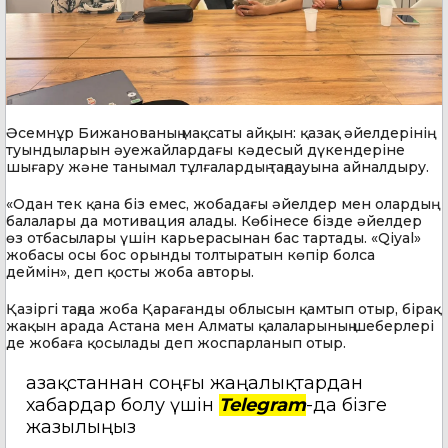
Әсемнұр Бижанованың мақсаты айқын: қазақ әйелдерінің
туындыларын әуежайлардағы кәдесый дүкендеріне
шығару және танымал тұлғалардың таңдауына айналдыру.
«Одан тек қана біз емес, жобадағы әйелдер мен олардың
балалары да мотивация алады. Көбінесе бізде әйелдер
өз отбасылары үшін карьерасынан бас тартады. «Qiyal»
жобасы осы бос орынды толтыратын көпір болса
деймін», деп қосты жоба авторы.
Қазіргі таңда жоба Қарағанды облысын қамтып отыр, бірақ
жақын арада Астана мен Алматы қалаларының шеберлері
де жобаға қосылады деп жоспарланып отыр.
Қазақстаннан соңғы жаңалықтардан
хабардар болу үшін
Telegram
-да бізге
жазылыңыз