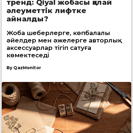
тренд: Qiyal жобасы қалай
әлеуметтік лифтке
айналды?
Жоба шеберлерге, көпбалалы
әйелдер мен әжелерге авторлық
аксессуарлар тігіп сатуға
көмектеседі
By
QazMonitor