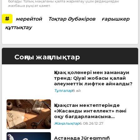
болады. Толық мақаланы қайта жариялау үшін редакциядан
жазбаша рұқсат қажет.
#
мерейтой
Тоқтар Әубәкіров
ғарышкер
құттықтау
Соңғы жаңалықтар
Қазақ қолөнері мен заманауи
тренд: Qiyal жобасы қалай
әлеуметтік лифтке айналды?
Тұлғалар
8 ай
Қазақстан мектептерінде
«Жасанды интеллект» пәні
оқу бағдарламасына
енгізіледі
Жаңалықтар
6.08.26 12:27
Астанада Jüregımnıñ