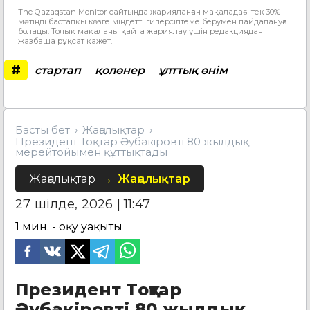
The Qazaqstan Monitor сайтында жарияланған мақаладағы тек 30%
мәтінді бастапқы көзге міндетті гиперсілтеме берумен пайдалануға
болады. Толық мақаланы қайта жариялау үшін редакциядан
жазбаша рұқсат қажет.
#
стартап
қолөнер
ұлттық өнім
Басты бет
Жаңалықтар
Президент Тоқтар Әубәкіровті 80 жылдық
мерейтойымен құттықтады
Жаңалықтар
Жаңалықтар
27 шілде, 2026 | 11:47
1
мин. - оқу уақыты
Президент Тоқтар
Әубәкіровті 80 жылдық