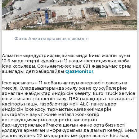
Фото: Алматы қаласының әкімдігі
Алматының индустриялық аймағында биыл жалпы құны
12,6 млрд теңгені құрайтын 11 жаңа инвестициялық жоба
іске қосылады. Соның нәтижесінде 691 жаңа жұмыс орны
ашылады, деп хабарлайды
QazMonitor
.
Іске қосылатын 11 жобаның алтауы өнеркәсіп саласына
тиесілі. Олардың қатарында жылу және су жүйелеріне
арналған жабдықтар өндірісін кеңейту, Euro Truck Service
логистикалық кешенін салу, ПВХ парақтарын шығаратын
кәсіпорын ашу, газоблоктар мен ALC-панельдер
өндірісін іске қосу, тұрмыстық қағаз өнімдерін
шығаратын зауыт және металл жол-көпір
конструкцияларын өндіретін кәсіпорын
бар.ндустриялық аймақта шағын және орта бизнесті
қолдауға арналған инфрақұрылым да дамып келеді. Биыл
жалпы ауданы 22 мың шаршы метрден асатын бес жаңа