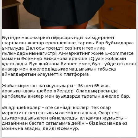
Бүгінде масс-маркеттің бірсарынды киімдерінен
шаршаған жастар ерекшелікке, тарихы бар бұйымдарға
ұмтылуда. Дәл осы трендті сезінген техника
ғылымдарының магистрі, AI-маркетинг және E-commerce
маманы Әсемнұр Бижанова ерекше «Qiyal» жобасын
қолға алды. Бұл жай ғана бизнес емес, бұл – үйде отырған
аналар мен әжелердің шығармашылығын табысқа
айналдыратын әлеуметтік платформа.
Жобаның негізгі қатысушылары – 35 пен 65 жас
аралығындағы шебер әйелдер. Олардың арасында
көпбалалы аналар мен ауылдарда тұратын әжелер бар.
«Біздің шеберлер – өте сенімді кісілер. Тек олар
маркетинг пен сатылым әлемінен алшақ. Олар тек
шығармашылықпен айналысады, ал қалған жұмысты –
дизайннан бастап сатылымға дейін – біздің команда өз
мойнына алады», дейді Әсемнұр.