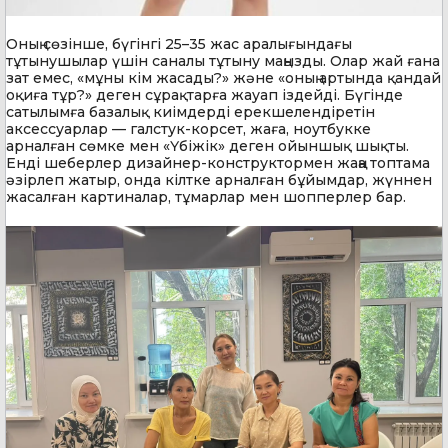
Оның сөзінше, бүгінгі 25–35 жас аралығындағы
тұтынушылар үшін саналы тұтыну маңызды. Олар жай ғана
зат емес, «мұны кім жасады?» және «оның артында қандай
оқиға тұр?» деген сұрақтарға жауап іздейді. Бүгінде
сатылымға базалық киімдерді ерекшелендіретін
аксессуарлар — галстук-корсет, жаға, ноутбукке
арналған сөмке мен «Үбіжік» деген ойыншық шықты.
Енді шеберлер дизайнер-конструктормен жаңа топтама
әзірлеп жатыр, онда кілтке арналған бұйымдар, жүннен
жасалған картиналар, тұмарлар мен шопперлер бар.