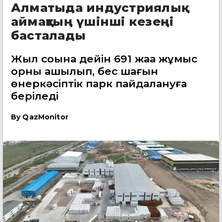
Алматыда индустриялық
аймақтың үшінші кезеңі
басталады
Жыл соңына дейін 691 жаңа жұмыс
орны ашылып, бес шағын
өнеркәсіптік парк пайдалануға
беріледі
By
QazMonitor