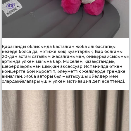
Қарағанды облысында басталған жоба әлі бастапқы
кезеңде болса да, нәтиже көңіл қуантарлық. Бар болғаны
20-дан астам сатылым жасалғанымен, оның әрқайсысының
артында үлкен мағына бар. Мәселен, қазақстандық
шебердің қолынан шыққан аксессуар Испанияда өткен
концертте бой көрсетіп, әлеуметтік желілерде трендке
айналған. Жоба авторы бұл – қатысушы әйелдер мен
олардың балалары үшін үлкен мотивация деп есептейді.