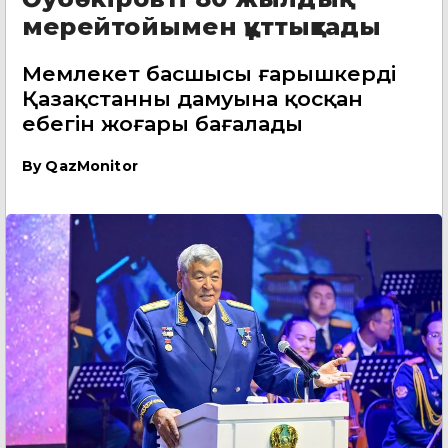
мерейтойымен құттықтады
Мемлекет басшысы ғарышкердің
Қазақстанның дамуына қосқан
еңбегін жоғары бағалады
By
QazMonitor