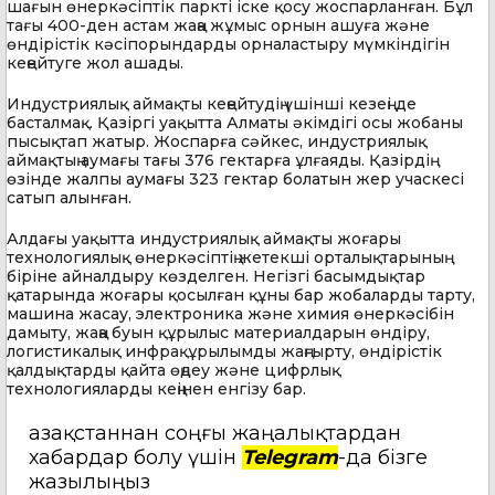
шағын өнеркәсіптік паркті іске қосу жоспарланған. Бұл
тағы 400-ден астам жаңа жұмыс орнын ашуға және
өндірістік кәсіпорындарды орналастыру мүмкіндігін
кеңейтуге жол ашады.
Индустриялық аймақты кеңейтудің үшінші кезеңі де
басталмақ. Қазіргі уақытта Алматы әкімдігі осы жобаны
пысықтап жатыр. Жоспарға сәйкес, индустриялық
аймақтың аумағы тағы 376 гектарға ұлғаяды. Қазірдің
өзінде жалпы аумағы 323 гектар болатын жер учаскесі
сатып алынған.
Алдағы уақытта индустриялық аймақты жоғары
технологиялық өнеркәсіптің жетекші орталықтарының
біріне айналдыру көзделген. Негізгі басымдықтар
қатарында жоғары қосылған құны бар жобаларды тарту,
машина жасау, электроника және химия өнеркәсібін
дамыту, жаңа буын құрылыс материалдарын өндіру,
логистикалық инфрақұрылымды жаңғырту, өндірістік
қалдықтарды қайта өңдеу және цифрлық
технологияларды кеңінен енгізу бар.
Қазақстаннан соңғы жаңалықтардан
хабардар болу үшін
Telegram
-да бізге
жазылыңыз