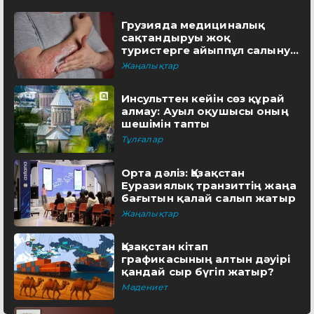
Грузияда медициналық
сақтандыруы жоқ
туристерге айыппұл салынуы
мүмкін
Жаңалықтар
Инсульттен кейін сөз құрай
алмау: Ауыл оқушысы оның
шешімін тапты
Тұлғалар
Орта дәліз: Қазақстан
Еуразиялық транзиттің жаңа
бағытын қалай салып жатыр
Жаңалықтар
Қазақстан кітап
графикасының алтын дәуірі
қандай сыр бүгіп жатыр?
Мәдениет