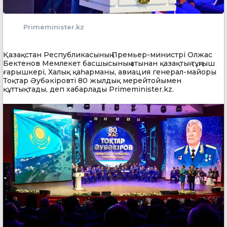
Primeminister.kz
Қазақстан Республикасының Премьер-министрі Олжас
Бектенов Мемлекет басшысының атынан қазақтың тұңғыш
ғарышкері, Халық қаһарманы, авиация генерал-майоры
Тоқтар Әубәкіровті 80 жылдық мерейтойымен
құттықтады, деп хабарлады Primeminister.kz.