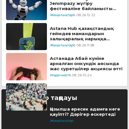
Jenımpazy жүгіру
фестиваліне байланысты
бірқатар көшеде қозғалыс
Жаңалықтар
6.08.26 12:22
шектеледі
Astana Hub қазақстандық
геймдев мамандарын
халықаралық нарыққа
дайындайтын тегін
Жаңалықтар
6.08.26 11:58
бағдарламаға өтінім
қабылдайды
Астанада Абай күніне
арналған онкүндік аясында
жас суретшілер акциясы өтті
Мәдениет
6.08.26 10:24
Редактор таңдауы
Қызылша ересек адамға неге
қауіпті? Дәрігер ескертеді
Жаңалықтар