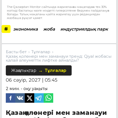
The Qazaqstan Monitor сайтында жарияланған мақаладағы тек 30%
мәтінді бастапқы көзге міндетті гиперсілтеме берумен пайдалануға
болады. Толық мақаланы қайта жариялау үшін редакциядан
жазбаша рұқсат қажет.
#
экономика
жоба
индустриялдық парк
Басты бет
Тұлғалар
Қазақ қолөнері мен заманауи тренд: Qiyal жобасы
қалай әлеуметтік лифтке айналды?
Жаңалықтар
Тұлғалар
06 сәуір, 2027 | 05:45
2
мин. - оқу уақыты
Қазақ қолөнері мен заманауи