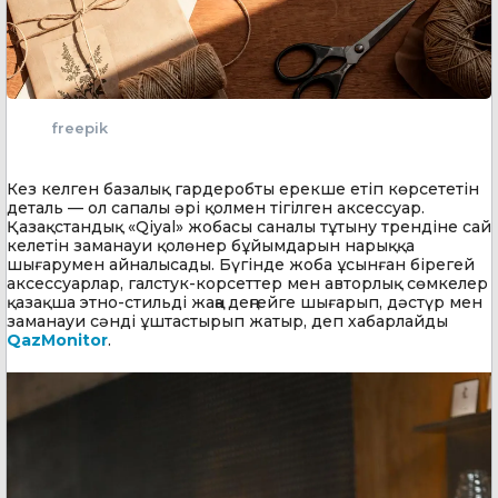
freepik
Кез келген базалық гардеробты ерекше етіп көрсететін
деталь — ол сапалы әрі қолмен тігілген аксессуар.
Қазақстандық «Qiyal» жобасы саналы тұтыну трендіне сай
келетін заманауи қолөнер бұйымдарын нарыққа
шығарумен айналысады. Бүгінде жоба ұсынған бірегей
аксессуарлар, галстук-корсеттер мен авторлық сөмкелер
қазақша этно-стильді жаңа деңгейге шығарып, дәстүр мен
заманауи сәнді ұштастырып жатыр, деп хабарлайды
QazMonitor
.