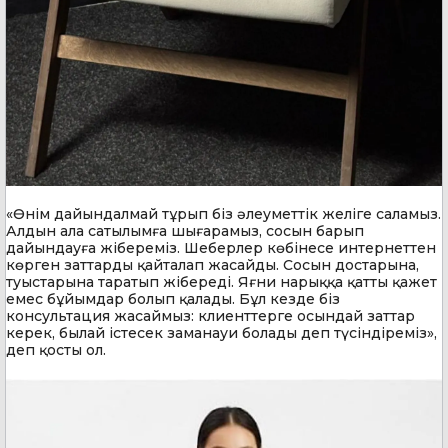
«Өнім дайындалмай тұрып біз әлеуметтік желіге саламыз.
Алдын ала сатылымға шығарамыз, сосын барып
дайындауға жібереміз. Шеберлер көбінесе интернеттен
көрген заттарды қайталап жасайды. Сосын достарына,
туыстарына таратып жібереді. Яғни нарыққа қатты қажет
емес бұйымдар болып қалады. Бұл кезде біз
консультация жасаймыз: клиенттерге осындай заттар
керек, былай істесек заманауи болады деп түсіндіреміз»,
деп қосты ол.