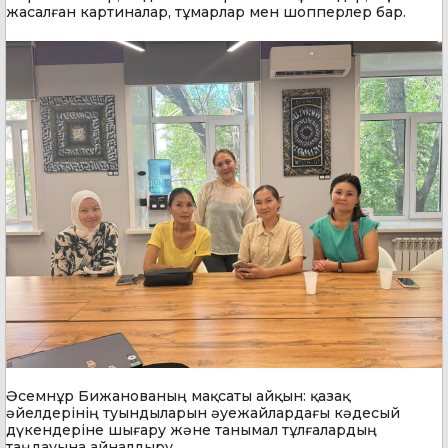
жасалған картиналар, тұмарлар мен шопперлер бар.
Әсемнұр Бижанованың мақсаты айқын: қазақ
әйелдерінің туындыларын әуежайлардағы кәдесый
дүкендеріне шығару және танымал тұлғалардың
таңдауына айналдыру.