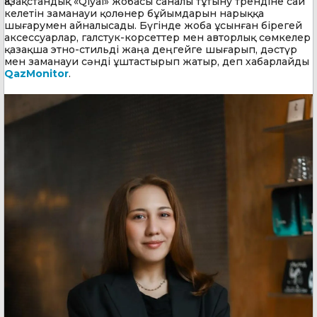
Қазақстандық «Qiyal» жобасы саналы тұтыну трендіне сай
келетін заманауи қолөнер бұйымдарын нарыққа
шығарумен айналысады. Бүгінде жоба ұсынған бірегей
аксессуарлар, галстук-корсеттер мен авторлық сөмкелер
қазақша этно-стильді жаңа деңгейге шығарып, дәстүр
мен заманауи сәнді ұштастырып жатыр, деп хабарлайды
QazMonitor
.