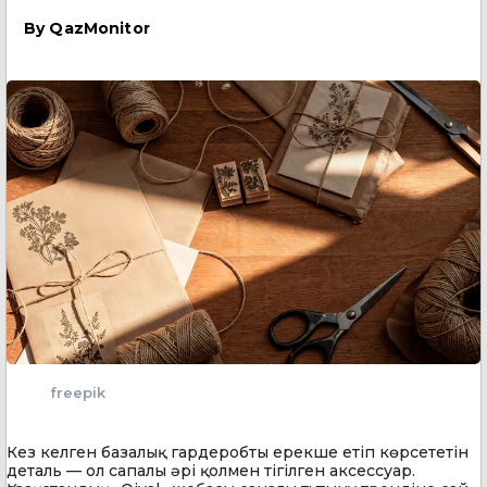
By
QazMonitor
freepik
Кез келген базалық гардеробты ерекше етіп көрсететін
деталь — ол сапалы әрі қолмен тігілген аксессуар.