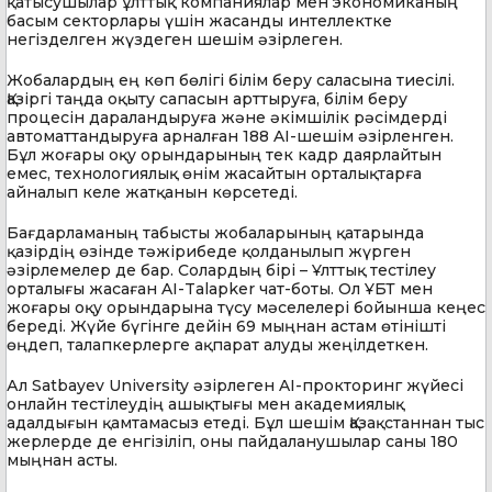
қатысушылар ұлттық компаниялар мен экономиканың
басым секторлары үшін жасанды интеллектке
негізделген жүздеген шешім әзірлеген.
Жобалардың ең көп бөлігі білім беру саласына тиесілі.
Қазіргі таңда оқыту сапасын арттыруға, білім беру
процесін дараландыруға және әкімшілік рәсімдерді
автоматтандыруға арналған 188 AI-шешім әзірленген.
Бұл жоғары оқу орындарының тек кадр даярлайтын
емес, технологиялық өнім жасайтын орталықтарға
айналып келе жатқанын көрсетеді.
Бағдарламаның табысты жобаларының қатарында
қазірдің өзінде тәжірибеде қолданылып жүрген
әзірлемелер де бар. Солардың бірі – Ұлттық тестілеу
орталығы жасаған AI-Talapker чат-боты. Ол ҰБТ мен
жоғары оқу орындарына түсу мәселелері бойынша кеңес
береді. Жүйе бүгінге дейін 69 мыңнан астам өтінішті
өңдеп, талапкерлерге ақпарат алуды жеңілдеткен.
Ал Satbayev University әзірлеген AI-прокторинг жүйесі
онлайн тестілеудің ашықтығы мен академиялық
адалдығын қамтамасыз етеді. Бұл шешім Қазақстаннан тыс
жерлерде де енгізіліп, оны пайдаланушылар саны 180
мыңнан асты.