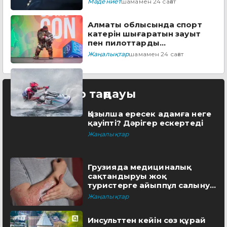
Мәдениет
шамамен 24 сағат
Алматы облысында спорт
катерін шығаратын зауыт
пен пилоттарды
дайындайтын академия
Жаңалықтар
шамамен 24 сағат
ашылады
Редактор таңдауы
Қызылша ересек адамға неге
қауіпті? Дәрігер ескертеді
Жаңалықтар
Грузияда медициналық
сақтандыруы жоқ
туристерге айыппұл салынуы
мүмкін
Жаңалықтар
Инсульттен кейін сөз құрай