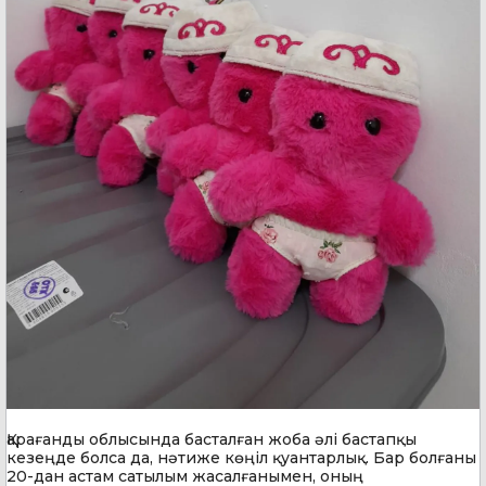
Қарағанды облысында басталған жоба әлі бастапқы
кезеңде болса да, нәтиже көңіл қуантарлық. Бар болғаны
20-дан астам сатылым жасалғанымен, оның