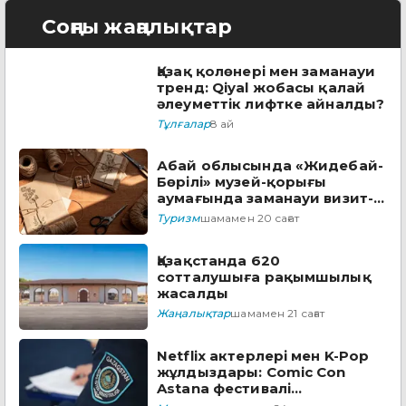
Соңғы жаңалықтар
Қазақ қолөнері мен заманауи
тренд: Qiyal жобасы қалай
әлеуметтік лифтке айналды?
Тұлғалар
8 ай
Абай облысында «Жидебай-
Бөрілі» музей-қорығы
аумағында заманауи визит-
орталық құрылады
Туризм
шамамен 20 сағат
Қазақстанда 620
сотталушыға рақымшылық
жасалды
Жаңалықтар
шамамен 21 сағат
Netflix актерлері мен K-Pop
жұлдыздары: Comic Con
Astana фестивалі
бағдарламасын ұсынды