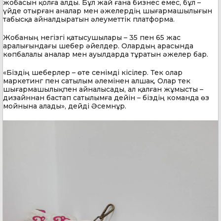
жобасын қолға алды. Бұл жай ғана бизнес емес, бұл –
үйде отырған аналар мен әжелердің шығармашылығын
табысқа айналдыратын әлеуметтік платформа.
Жобаның негізгі қатысушылары – 35 пен 65 жас
аралығындағы шебер әйелдер. Олардың арасында
көпбалалы аналар мен ауылдарда тұратын әжелер бар.
«Біздің шеберлер – өте сенімді кісілер. Тек олар
маркетинг пен сатылым әлемінен алшақ. Олар тек
шығармашылықпен айналысады, ал қалған жұмысты –
дизайннан бастап сатылымға дейін – біздің команда өз
мойнына алады», дейді Әсемнұр.