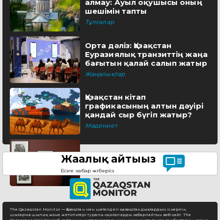
алмау: Ауыл оқушысы оның
шешімін тапты
Тұлғалар
Орта дәліз: Қазақстан
Еуразиялық транзиттің жаңа
бағытын қалай салып жатыр
Жаңалықтар
Қазақстан кітап
графикасының алтын дәуірі
қандай сыр бүгіп жатыр?
Мәдениет
Жаңалық айтыңыз
Бізге хабар жіберіңіз
The Qazaqstan Monitor — Қазақстан мен шетелдегі қазақстандықтардың іскерлік,
шығармашылық және жетістіктері туралы оқиғаларды хабарлайтын веб-сайт. The