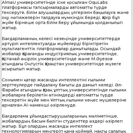
AlmaU университетінде іске қосылған OquLabs
платформасы тапсырмаларды автоматты түрде
тексеруге, білім алушылардың үлгерімін бақылауға және
оқу нәтижелерін талдауға мүмкіндік береді. Қазір бұл
жүйе бірнеше орта білім беру ұйымында қолданылып
жатыр.
Бағдарламаның келесі кезеңінде университеттерде
әртүрлі интеллектуалды жүйелерді біріктіретін
мультиагенттік платформалар дамытылады. Осындай
жобалар Қарағанды индустриялық университетінде,
Қостанай өңірлік университетінде және М.Әуезов
атындағы Оңтүстік Қазақстан университетінде жүзеге
асырылып жатыр.
Сонымен қатар жасанды интеллектіні ғылыми
зерттеулерде пайдалану бағыты да дамып келеді. Әл-
Фараби атындағы Қазақ ұлттық университетінде ғылыми
жобаларға берілетін өтінімдерді автоматты түрде
тексеретін жүйе мен Ұлттық ғылыми кеңес мүшелеріне
арналған AI-көмекші әзірленуде.
Бағдарлама ұйымдастырушыларының мәліметінше,
жобалардың басым бөлігін студенттер өздері әзірлеп
жатыр. Бұл олардың жасанды интеллект
технологияларын меңгеріп қана қоймай, нақты салалық