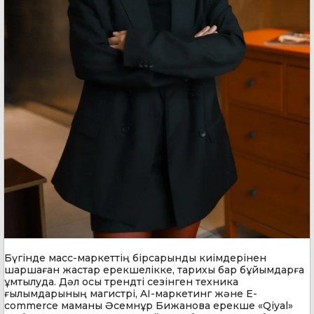
Бүгінде масс-маркеттің бірсарынды киімдерінен
шаршаған жастар ерекшелікке, тарихы бар бұйымдарға
ұмтылуда. Дәл осы трендті сезінген техника
ғылымдарының магистрі, AI-маркетинг және E-
commerce маманы Әсемнұр Бижанова ерекше «Qiyal»