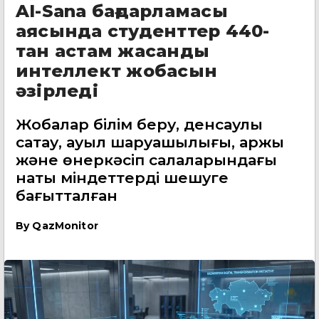
AI-Sana бағдарламасы
аясында студенттер 440-
тан астам жасанды
интеллект жобасын
әзірледі
Жобалар білім беру, денсаулық
сақтау, ауыл шаруашылығы, қаржы
және өнеркәсіп салаларындағы
нақты міндеттерді шешуге
бағытталған
By
QazMonitor