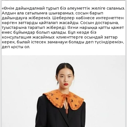
«Өнім дайындалмай тұрып біз әлеуметтік желіге саламыз.
Алдын ала сатылымға шығарамыз, сосын барып
дайындауға жібереміз. Шеберлер көбінесе интернеттен
көрген заттарды қайталап жасайды. Сосын достарына,
туыстарына таратып жібереді. Яғни нарыққа қатты қажет
емес бұйымдар болып қалады. Бұл кезде біз
консультация жасаймыз: клиенттерге осындай заттар
керек, былай істесек заманауи болады деп түсіндіреміз»,
деп қосты ол.