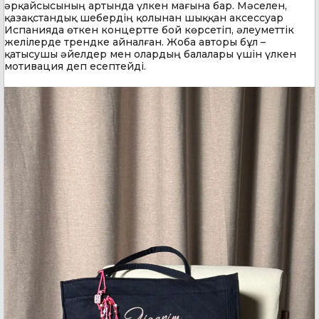
әрқайсысының артында үлкен мағына бар. Мәселен,
қазақстандық шебердің қолынан шыққан аксессуар
Испанияда өткен концертте бой көрсетіп, әлеуметтік
желілерде трендке айналған. Жоба авторы бұл –
қатысушы әйелдер мен олардың балалары үшін үлкен
мотивация деп есептейді.