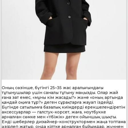
Оның сөзінше, бүгінгі 25–35 жас аралығындағы
тұтынушылар үшін саналы тұтыну маңызды. Олар жай
ғана зат емес, «мұны кім жасады?» және «оның артында
қандай оқиға тұр?» деген сұрақтарға жауап іздейді.
Бүгінде сатылымға базалық киімдерді ерекшелендіретін
аксессуарлар — галстук-корсет, жаға, ноутбукке
арналған сөмке мен «Үбіжік» деген ойыншық шықты.
Енді шеберлер дизайнер-конструктормен жаңа топтама
әзірлеп жатыр, онда кілтке арналған бұйымдар, жүннен