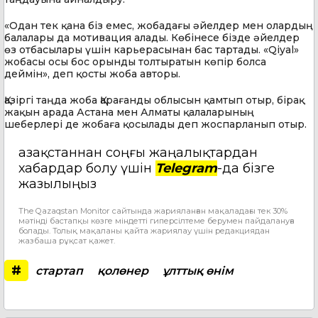
«Одан тек қана біз емес, жобадағы әйелдер мен олардың
балалары да мотивация алады. Көбінесе бізде әйелдер
өз отбасылары үшін карьерасынан бас тартады. «Qiyal»
жобасы осы бос орынды толтыратын көпір болса
деймін», деп қосты жоба авторы.
Қазіргі таңда жоба Қарағанды облысын қамтып отыр, бірақ
жақын арада Астана мен Алматы қалаларының
шеберлері де жобаға қосылады деп жоспарланып отыр.
Қазақстаннан соңғы жаңалықтардан
хабардар болу үшін
Telegram
-да бізге
жазылыңыз
The Qazaqstan Monitor сайтында жарияланған мақаладағы тек 30%
мәтінді бастапқы көзге міндетті гиперсілтеме берумен пайдалануға
болады. Толық мақаланы қайта жариялау үшін редакциядан
жазбаша рұқсат қажет.
#
стартап
қолөнер
ұлттық өнім