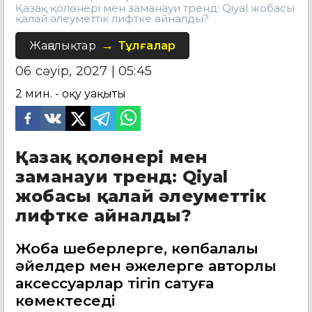
Қазақ қолөнері мен заманауи тренд: Qiyal жобасы
қалай әлеуметтік лифтке айналды?
Жаңалықтар
Тұлғалар
06 сәуір, 2027 | 05:45
2
мин. - оқу уақыты
Қазақ қолөнері мен
заманауи тренд: Qiyal
жобасы қалай әлеуметтік
лифтке айналды?
Жоба шеберлерге, көпбалалы
әйелдер мен әжелерге авторлық
аксессуарлар тігіп сатуға
көмектеседі