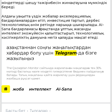
міндеттерді шешу тәжірибесін жинақтауына мүмкіндік
береді.
Алдағы уақытта үздік жобалар акселерациялық
бағдарламалардан өтіп, инвестиция тартып, дербес
технологиялық өнім ретінде нарыққа шығарылады. AI-
Sana бағдарламасы Қазақстанда ұлттық жасанды
интеллект экожүйесін қалыптастырып, технологиялық
кәсіпкерліктің дамуына негіз қалауды мақсат етеді.
Қазақстаннан соңғы жаңалықтардан
хабардар болу үшін
Telegram
-да бізге
жазылыңыз
The Qazaqstan Monitor сайтында жарияланған мақаладағы тек 30%
мәтінді бастапқы көзге міндетті гиперсілтеме берумен пайдалануға
болады. Толық мақаланы қайта жариялау үшін редакциядан
жазбаша рұқсат қажет.
#
жоба
интеллект
AI-Sana
Басты бет
Тұлғалар