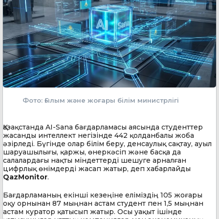
Фото: Ғылым және жоғары білім министрлігі
Қазақстанда AI-Sana бағдарламасы аясында студенттер
жасанды интеллект негізінде 442 қолданбалы жоба
әзірледі. Бүгінде олар білім беру, денсаулық сақтау, ауыл
шаруашылығы, қаржы, өнеркәсіп және басқа да
салалардағы нақты міндеттерді шешуге арналған
цифрлық өнімдерді жасап жатыр, деп хабарлайды
QazMonitor
.
Бағдарламаның екінші кезеңіне еліміздің 105 жоғары
оқу орнынан 87 мыңнан астам студент пен 1,5 мыңнан
астам куратор қатысып жатыр. Осы уақыт ішінде