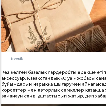
freepik
Кез келген базалық гардеробты ерекше етіп 
аксессуар. Қазақстандық «Qiyal» жобасы сан
бұйымдарын нарыққа шығарумен айналысады. 
корсеттер мен авторлық сөмкелер қазақша э
заманауи сәнді ұштастырып жатыр, деп хаб