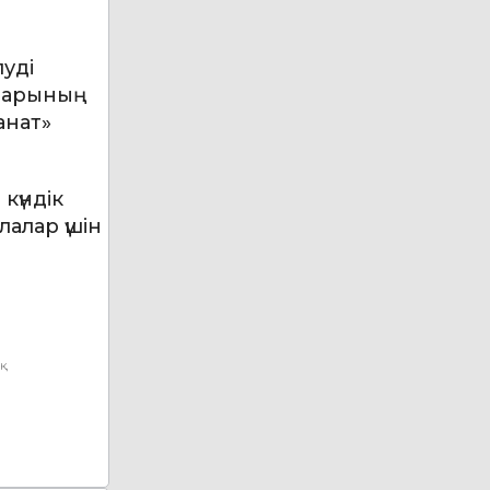
уді
ттарының
анат»
күндік
лалар үшін
ық