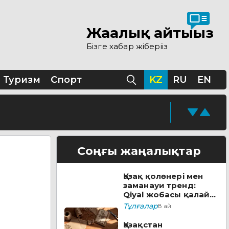
Жаңалық айтыңыз
 ашылды
Бізге хабар жіберіңіз
ы
Туризм
Спорт
KZ
RU
EN
қолжазбасы табылды
кезеңі жүріп жатыр
Соңғы жаңалықтар
Қазақ қолөнері мен
ске қосады
заманауи тренд:
Qiyal жобасы қалай
әлеуметтік лифтке
Тұлғалар
8 ай
айналды?
уға болады
Қазақстан