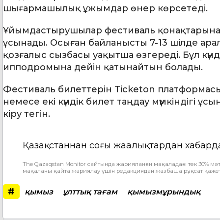
шығармашылық ұжымдар өнер көрсетеді.
Ұйымдастырушылар фестиваль қонақтарына і
ұсынады. Осыған байланысты 7-13 шілде ар
қозғалыс сызбасы уақытша өзгереді. Бұл күнд
ипподромына дейін қатынайтын болады.
Фестиваль билеттерін Ticketon платформасы 
немесе екі күндік билет таңдау мүмкіндігі ұс
кіру тегін.
Қазақстаннан соңғы жаңалықтардан хабард
The Qazaqstan Monitor сайтында жарияланған мақаладағы тек 30% мәт
мақаланы қайта жариялау үшін редакциядан жазбаша рұқсат қажет
#
қымыз
ұлттық тағам
қымызмұрындық