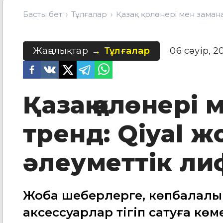
Басты бет
Тұлғалар
Қазақ қолөнері мен замана
Жаңалықтар
Тұлғалар
06 сәуір, 2
Қазақ қолөнері
тренд: Qiyal ж
әлеуметтік ли
Жоба шеберлерге, көпбалалы
аксессуарлар тігіп сатуға көм