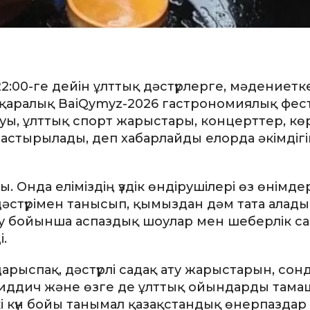
 22:00-ге дейін ұлттық дәстүрлерге, мәдениет
ықаралық BaiQymyz-2026 гастрономиялық фест
йқауы, ұлттық спорт жарыстары, концерттер, к
астырылады, деп хабарлайды елорда әкімдігі
 Онда еліміздің үздік өндірушілері өз өнімде
әстүрімен танысып, қымыздан дәм тата алады
у бойынша аспаздық шоулар мен шеберлік с
.
дарыспақ, дәстүрлі садақ ату жарыстарын, сон
і квиддич және өзге де ұлттық ойындарды там
кі күн бойы танымал қазақстандық өнерпаздар