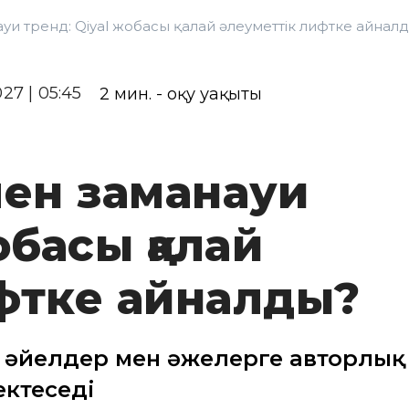
уи тренд: Qiyal жобасы қалай әлеуметтік лифтке айнал
027 | 05:45
2
мин. - оқу уақыты
 мен заманауи
обасы қалай
фтке айналды?
 әйелдер мен әжелерге авторлық
ектеседі