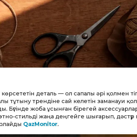
көрсететін деталь — ол сапалы әрі қолмен ті
алы тұтыну трендіне сай келетін заманауи қо
Бүгінде жоба ұсынған бірегей аксессуарлар,
тно-стильді жаңа деңгейге шығарып, дәстүр
арлайды
QazMonitor
.