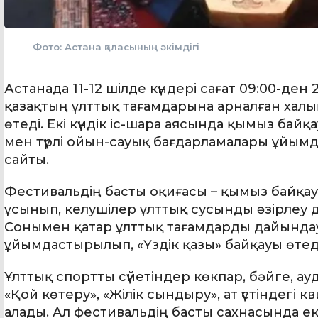
Фото: Астана қаласының әкімдігі
Астанада 11-12 шілде күндері сағат 09:00-ден
қазақтың ұлттық тағамдарына арналған хал
өтеді. Екі күндік іс-шара аясында қымыз ба
мен түрлі ойын-сауық бағдарламалары ұйымд
сайты.
Фестивальдің басты оқиғасы – қымыз байқауы.
ұсынып, келушілер ұлттық сусынды әзірлеу д
Сонымен қатар ұлттық тағамдарды дайында
ұйымдастырылып, «Үздік қазы» байқауы өтеді
Ұлттық спортты сүйетіндер көкпар, бәйге, ау
«Қой көтеру», «Жілік сындыру», ат үстіндег
алады. Ал фестивальдің басты сахнасында е