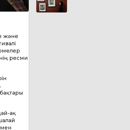
ке және
ивалі
өрмелер
нің ресми
рін
.
абақтары
дай-ақ
ашалай
 мен