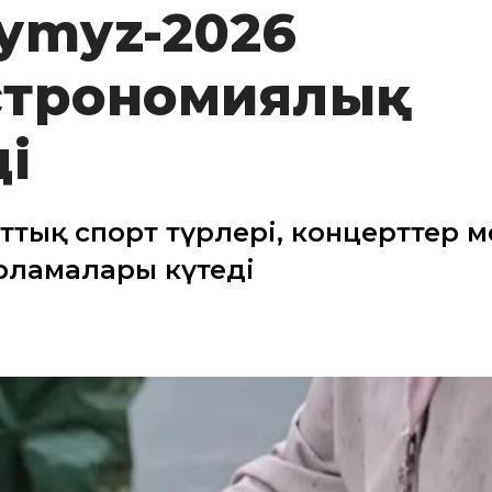
ymyz-2026
строномиялық
і
ттық спорт түрлері, концерттер м
рламалары күтеді