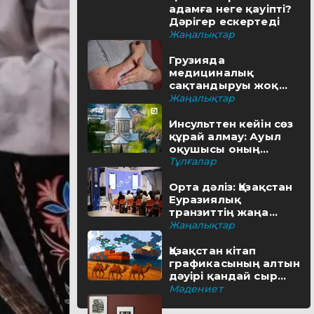
адамға неге қауіпті?
Дәрігер ескертеді
Жаңалықтар
Грузияда
медициналық
сақтандыруы жоқ
туристерге айыппұл
Жаңалықтар
салынуы мүмкін
Инсульттен кейін сөз
құрай алмау: Ауыл
оқушысы оның
шешімін тапты
Тұлғалар
Орта дәліз: Қазақстан
Еуразиялық
транзиттің жаңа
бағытын қалай салып
Жаңалықтар
жатыр
Қазақстан кітап
графикасының алтын
дәуірі қандай сыр
бүгіп жатыр?
Мәдениет