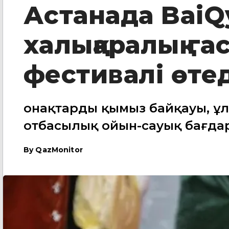
Астанада BaiQ
халықаралық га
фестивалі өтед
Қонақтарды қымыз байқауы, ұл
отбасылық ойын-сауық бағда
By
QazMonitor