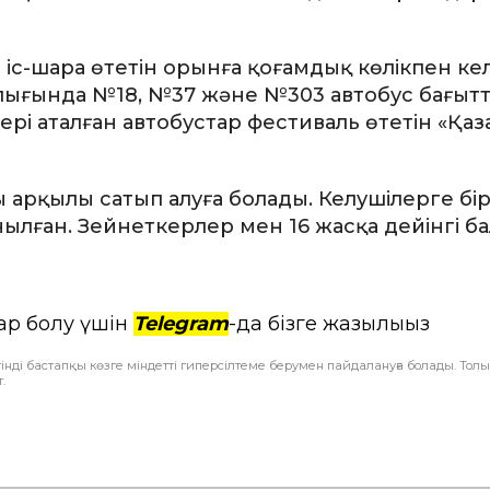
с-шара өтетін орынға қоғамдық көлікпен кел
алығында №18, №37 және №303 автобус бағы
ері аталған автобустар фестиваль өтетін «Қаз
арқылы сатып алуға болады. Келушілерге бір 
ынылған. Зейнеткерлер мен 16 жасқа дейінгі ба
ар болу үшін
Telegram
-да бізге жазылыңыз
інді бастапқы көзге міндетті гиперсілтеме берумен пайдалануға болады. Тол
.