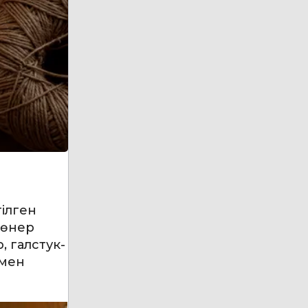
гілген
лөнер
 галстук-
 мен