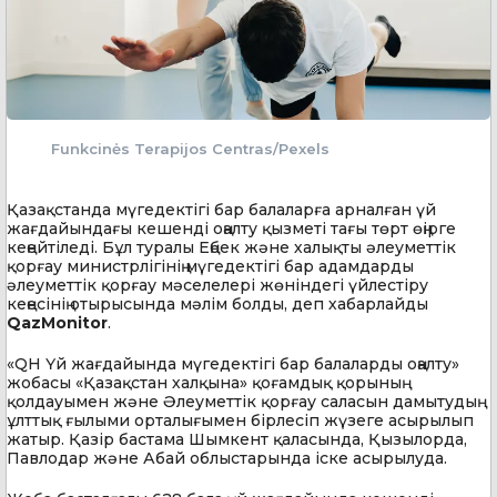
Funkcinės Terapijos Centras/Pexels
Қазақстанда мүгедектігі бар балаларға арналған үй
жағдайындағы кешенді оңалту қызметі тағы төрт өңірге
кеңейтіледі. Бұл туралы Еңбек және халықты әлеуметтік
қорғау министрлігінің мүгедектігі бар адамдарды
әлеуметтік қорғау мәселелері жөніндегі үйлестіру
кеңесінің отырысында мәлім болды, деп хабарлайды
QazMonitor
.
«QH Үй жағдайында мүгедектігі бар балаларды оңалту»
жобасы «Қазақстан халқына» қоғамдық қорының
қолдауымен және Әлеуметтік қорғау саласын дамытудың
ұлттық ғылыми орталығымен бірлесіп жүзеге асырылып
жатыр. Қазір бастама Шымкент қаласында, Қызылорда,
Павлодар және Абай облыстарында іске асырылуда.