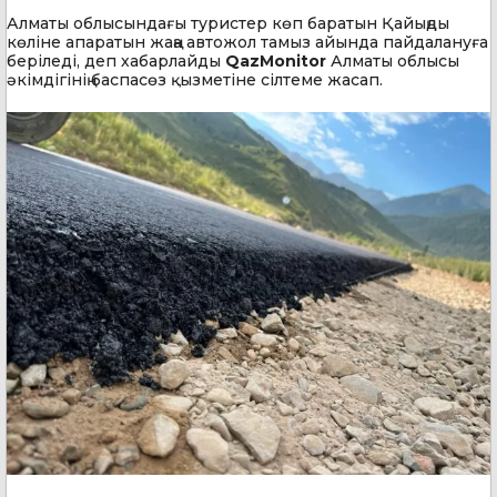
Алматы облысындағы туристер көп баратын Қайыңды
көліне апаратын жаңа автожол тамыз айында пайдалануға
беріледі, деп хабарлайды
QazMonitor
Алматы облысы
әкімдігінің баспасөз қызметіне сілтеме жасап.