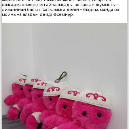
шығармашылықпен айналысады, ал қалған жұмысты –
дизайннан бастап сатылымға дейін – біздің команда өз
мойнына алады», дейді Әсемнұр.