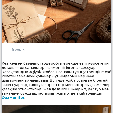
freepik
Кез келген базалық гардеробты ерекше етіп көрсететін
деталь — ол сапалы әрі қолмен тігілген аксессуар.
Қазақстандық «Qiyal» жобасы саналы тұтыну трендіне сай
келетін заманауи қолөнер бұйымдарын нарыққа
шығарумен айналысады. Бүгінде жоба ұсынған бірегей
аксессуарлар, галстук-корсеттер мен авторлық сөмкелер
қазақша этно-стильді жаңа деңгейге шығарып, дәстүр мен
заманауи сәнді ұштастырып жатыр, деп хабарлайды
QazMonitor
.