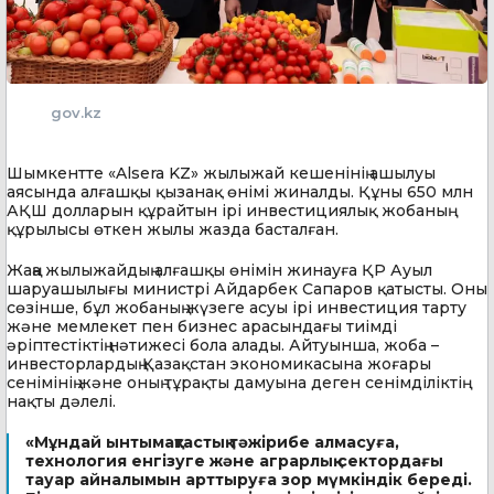
gov.kz
Шымкентте «Alsera KZ» жылыжай кешенінің ашылуы
аясында алғашқы қызанақ өнімі жиналды. Құны 650 млн
АҚШ долларын құрайтын ірі инвестициялық жобаның
құрылысы өткен жылы жазда басталған.
Жаңа жылыжайдың алғашқы өнімін жинауға ҚР Ауыл
шаруашылығы министрі Айдарбек Сапаров қатысты. Оның
сөзінше, бұл жобаның жүзеге асуы ірі инвестиция тарту
және мемлекет пен бизнес арасындағы тиімді
әріптестіктің нәтижесі бола алады. Айтуынша, жоба –
инвесторлардың Қазақстан экономикасына жоғары
сенімінің және оның тұрақты дамуына деген сенімділіктің
нақты дәлелі.
«Мұндай ынтымақтастық тәжірибе алмасуға,
технология енгізуге және аграрлық сектордағы
тауар айналымын арттыруға зор мүмкіндік береді.