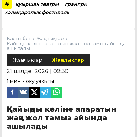
#
қуыршақ театры
гранпри
халықаралық фестиваль
Басты бет
Жаңалықтар
Қайыңды көліне апаратын жаңа жол тамыз айында
ашылады
Жаңалықтар
Жаңалықтар
21 шілде, 2026 | 09:30
1
мин. - оқу уақыты
Қайыңды көліне апаратын
жаңа жол тамыз айында
ашылады