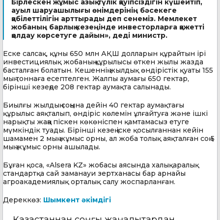
Бірлескен жұмыс азық-түлік қауіпсіздігін күшейтіп,
ауыл шаруашылығы өнімдерінің бәсекеге
қабілеттілігін арттырады деп сенеміз. Мемлекет
жобаның барлық кезеңінде инвесторларға қажетті
қолдау көрсетуге дайын», деді министр.
Еске салсақ, құны 650 млн АҚШ долларын құрайтын ірі
инвестициялық жобаның құрылысы өткен жылы жазда
басталған болатын. Кешеннің жылдық өндірістік қуаты 155
мың тоннаға есептелген. Жалпы аумағы 650 гектар,
бірінші кезеңде 208 гектар аумақта салынады.
Биылғы жылдың соңына дейін 40 гектар аумақтағы
құрылыс аяқталып, өндіріс көлемін ұлғайтуға және ішкі
нарықты жаңа піскен көкөніспен қамтамасыз етуге
мүмкіндік туады. Бірінші кезең іске қосылғаннан кейін
шамамен 2 мың жұмыс орны, ал жоба толық аяқталған соң 5
мың жұмыс орны ашылады.
Бұған қоса, «Alsera KZ» жобасы аясында халықаралық
стандартқа сай заманауи зертханасы бар арнайы
агроакадемиялық орталық салу жоспарланған.
Дереккөз:
Шымкент әкімдігі
Қазақстаннан соңғы жаңалықтардан