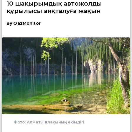
10 шақырымдық автожолдың
құрылысы аяқталуға жақын
By
QazMonitor
Фото: Алматы қаласының әкімдігі