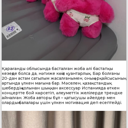
Қарағанды облысында басталған жоба әлі бастапқы
кезеңде болса да, нәтиже көңіл қуантарлық. Бар болғаны
20-дан астам сатылым жасалғанымен, оның әрқайсысының
артында үлкен мағына бар. Мәселен, қазақстандық
шебердің қолынан шыққан аксессуар Испанияда өткен
концертте бой көрсетіп, әлеуметтік желілерде трендке
айналған. Жоба авторы бұл – қатысушы әйелдер мен
олардың балалары үшін үлкен мотивация деп есептейді.