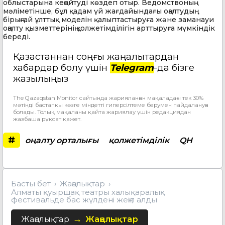
облыстарына кеңейтуді көздеп отыр. Ведомствоның
мәліметінше, бұл қадам үй жағдайындағы оңалтудың
бірыңғай ұлттық моделін қалыптастыруға және заманауи
оңалту қызметтерінің қолжетімділігін арттыруға мүмкіндік
береді.
Қазақстаннан соңғы жаңалықтардан
хабардар болу үшін
Telegram
-да бізге
жазылыңыз
The Qazaqstan Monitor сайтында жарияланған мақаладағы тек 30%
мәтінді бастапқы көзге міндетті гиперсілтеме берумен пайдалануға
болады. Толық мақаланы қайта жариялау үшін редакциядан
жазбаша рұқсат қажет.
#
оңалту орталығы
қолжетімділік
QH
Басты бет
Жаңалықтар
Алматы қуыршақ театры халықаралық
фестивальде бас жүлдені жеңіп алды
Жаңалықтар
Жаңалықтар