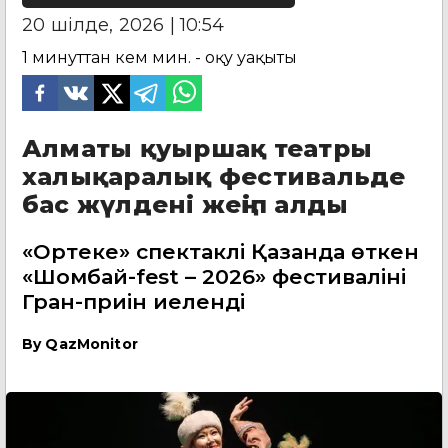
20 шілде, 2026 | 10:54
1 минуттан кем
мин. - оқу уақыты
Алматы қуыршақ театры
халықаралық фестивальде
бас жүлдені жеңіп алды
«Ортеке» спектаклі Қазанда өткен
«Шомбай-fest – 2026» фестивалінің
Гран-приін иеленді
By
QazMonitor