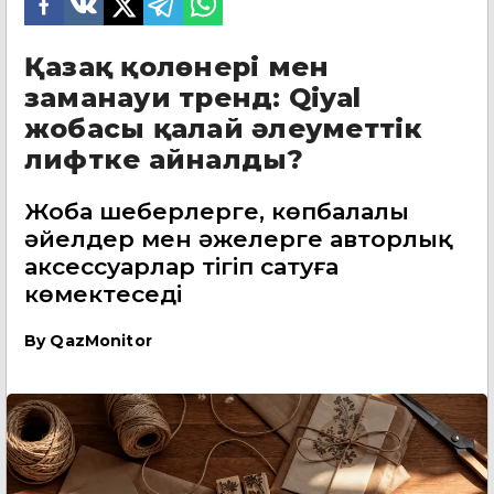
Қазақ қолөнері мен
заманауи тренд: Qiyal
жобасы қалай әлеуметтік
лифтке айналды?
Жоба шеберлерге, көпбалалы
әйелдер мен әжелерге авторлық
аксессуарлар тігіп сатуға
көмектеседі
By
QazMonitor