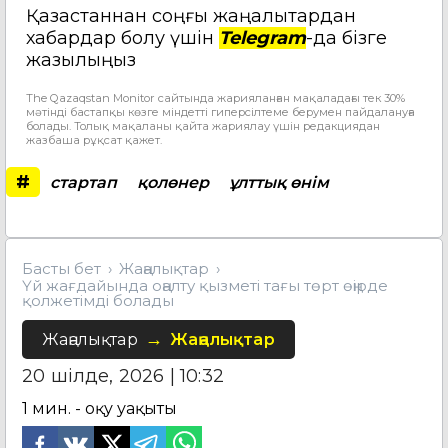
Қазақстаннан соңғы жаңалықтардан
хабардар болу үшін
Telegram
-да бізге
жазылыңыз
The Qazaqstan Monitor сайтында жарияланған мақаладағы тек 30%
мәтінді бастапқы көзге міндетті гиперсілтеме берумен пайдалануға
болады. Толық мақаланы қайта жариялау үшін редакциядан
жазбаша рұқсат қажет.
#
стартап
қолөнер
ұлттық өнім
Басты бет
Жаңалықтар
Үй жағдайында оңалту қызметі тағы төрт өңірде
қолжетімді болады
Жаңалықтар
Жаңалықтар
20 шілде, 2026 | 10:32
1
мин. - оқу уақыты