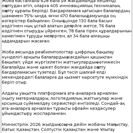
Жоба басталғалы 628 бала үй жағдайында кешенді
оңалтудан өтіп, оларға 405 инновациялық техникалық
оңалту құралы берілді. Бағдарламаға қатысқан балалардың
шамамен 75%-ында, яғни 470 баланың дамуында оң
өзгерістер байқалған. Оның ішінде 130 бала басын
өздігінен нық ұстай алатын деңгейге жетсе, 76 бала
өздігінен отыруды үйренген, 78 бала тірек құралдарының
көмегімен тұруды меңгерген, ал 34 бала алғашқы
қадамдарын жасаған.
Жоба аясында реабилитологтар цифрлық бақылау
күнделігі арқылы балалардың жағдайын қашықтан
бақылап, үйде жүргізілетін жаттығулардың нәтижесін
бағалайды және қажет болған жағдайда оңалту
бағдарламасын түзетеді. Бұл тәсіл шалғай елді
мекендердегі балаларға да қызмет көрсетуге мүмкіндік
беріп отыр.
Алдағы уақытта платформаға ата-аналарға арналған
оқыту материалдары, логопедиялық жаттығулар және
қосымша сүйемелдеу сервистері енгізіледі. Сондай-ақ
ата-аналарға арналған тұрақты офлайн кездесулер
ұйымдастыру жоспарланған.
Министрлік 2026 жылдың соңына дейін жобаны Маңғыстау,
Батыс Қазақстан, Солтүстік Қазақстан және Ұлытау