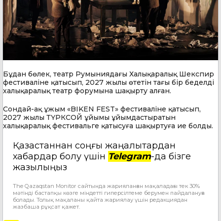
Бұдан бөлек, театр Румыниядағы Халықаралық Шекспир
фестиваліне қатысып, 2027 жылы өтетін тағы бір беделді
халықаралық театр форумына шақырту алған.
Сондай-ақ ұжым «BIKEN FEST» фестиваліне қатысып,
2027 жылы ТҮРКСОЙ ұйымы ұйымдастыратын
халықаралық фестивальге қатысуға шақыртуға ие болды.
Қазақстаннан соңғы жаңалықтардан
хабардар болу үшін
Telegram
-да бізге
жазылыңыз
The Qazaqstan Monitor сайтында жарияланған мақаладағы тек 30%
мәтінді бастапқы көзге міндетті гиперсілтеме берумен пайдалануға
болады. Толық мақаланы қайта жариялау үшін редакциядан
жазбаша рұқсат қажет.