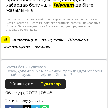
хабардар болу үшін
Telegram
-да бізге
жазылыңыз
The Qazaqstan Monitor сайтында жарияланған мақаладағы тек 30%
мәтінді бастапқы көзге міндетті гиперсілтеме берумен пайдалануға
болады. Толық мақаланы қайта жариялау үшін редакциядан
жазбаша рұқсат қажет.
#
инвестиция
азық-түлік
Шымкент
жұмыс орны
көкөніс
Басты бет
Тұлғалар
Қазақ қолөнері мен заманауи тренд: Qiyal жобасы
қалай әлеуметтік лифтке айналды?
Жаңалықтар
Тұлғалар
06 сәуір, 2027 | 05:45
2
мин. - оқу уақыты