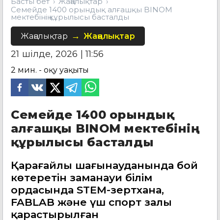
Басты бет
Жаңалықтар
Семейде 1400 орындық алғашқы BINOM
мектебінің құрылысы басталды
Жаңалықтар
Жаңалықтар
21 шілде, 2026 | 11:56
2
мин. - оқу уақыты
Семейде 1400 орындық
алғашқы BINOM мектебінің
құрылысы басталды
Қарағайлы шағынауданында бой
көтеретін заманауи білім
ордасында STEM-зертхана,
FABLAB және үш спорт залы
қарастырылған