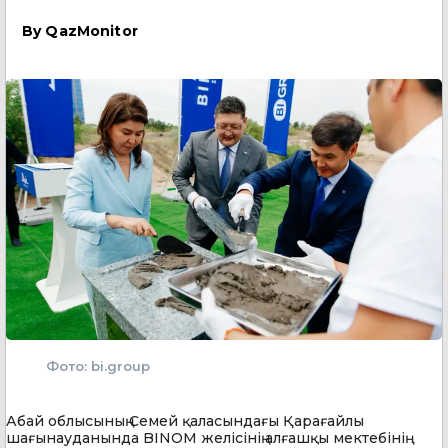
By
QazMonitor
Фото: bi.group
Абай облысының Семей қаласындағы Қарағайлы
шағынауданында BINOM желісінің алғашқы мектебінің