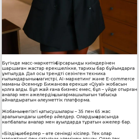
Бүгінде масс-маркеттің бірсарынды киімдерінен
шаршаған жастар ерекшелікке, тарихы бар бұйымдарға
ұмтылуда. Дәл осы трендті сезінген техника
ғылымдарының магистрі, AI-маркетинг және E-commerce
маманы Әсемнұр Бижанова ерекше «Qiyal» жобасын
қолға алды. Бұл жай ғана бизнес емес, бұл – үйде отырған
аналар мен әжелердің шығармашылығын табысқа
айналдыратын әлеуметтік платформа.
Жобаның негізгі қатысушылары – 35 пен 65 жас
аралығындағы шебер әйелдер. Олардың арасында
көпбалалы аналар мен ауылдарда тұратын әжелер бар.
«Біздің шеберлер – өте сенімді кісілер. Тек олар
маркетинг пен сатылым әлемінен алшақ. Олар тек