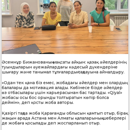
Әсемнұр Бижанованың мақсаты айқын: қазақ әйелдерінің
туындыларын әуежайлардағы кәдесый дүкендеріне
шығару және танымал тұлғалардың таңдауына айналдыру.
«Одан тек қана біз емес, жобадағы әйелдер мен олардың
балалары да мотивация алады. Көбінесе бізде әйелдер
өз отбасылары үшін карьерасынан бас тартады. «Qiyal»
жобасы осы бос орынды толтыратын көпір болса
деймін», деп қосты жоба авторы.
Қазіргі таңда жоба Қарағанды облысын қамтып отыр, бірақ
жақын арада Астана мен Алматы қалаларының шеберлері
де жобаға қосылады деп жоспарланып отыр.