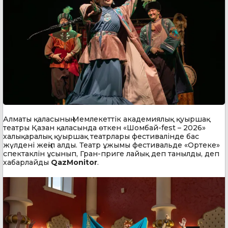
Алматы қаласының Мемлекеттік академиялық қуыршақ
театры Қазан қаласында өткен «Шомбай-fest – 2026»
халықаралық қуыршақ театрлары фестивалінде бас
жүлдені жеңіп алды. Театр ұжымы фестивальде «Ортеке»
спектаклін ұсынып, Гран-приге лайық деп танылды, деп
хабарлайды
QazMonitor
.