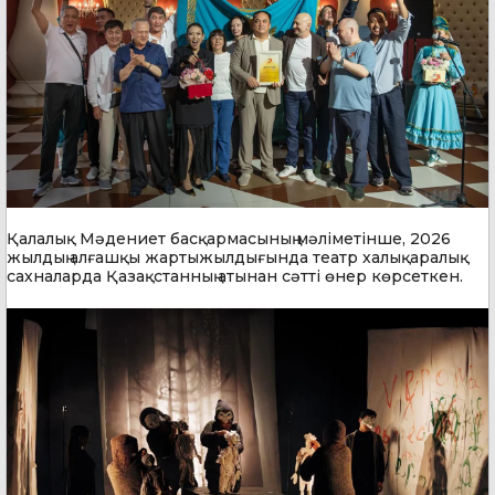
Қалалық Мәдениет басқармасының мәліметінше, 2026
жылдың алғашқы жартыжылдығында театр халықаралық
сахналарда Қазақстанның атынан сәтті өнер көрсеткен.