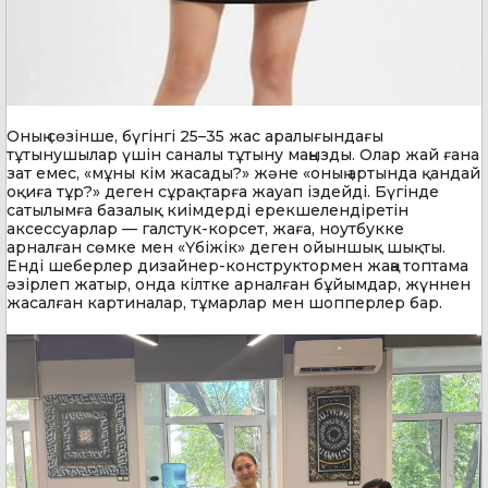
Оның сөзінше, бүгінгі 25–35 жас аралығындағы
тұтынушылар үшін саналы тұтыну маңызды. Олар жай ғана
зат емес, «мұны кім жасады?» және «оның артында қандай
оқиға тұр?» деген сұрақтарға жауап іздейді. Бүгінде
сатылымға базалық киімдерді ерекшелендіретін
аксессуарлар — галстук-корсет, жаға, ноутбукке
арналған сөмке мен «Үбіжік» деген ойыншық шықты.
Енді шеберлер дизайнер-конструктормен жаңа топтама
әзірлеп жатыр, онда кілтке арналған бұйымдар, жүннен
жасалған картиналар, тұмарлар мен шопперлер бар.