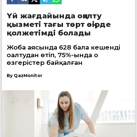
Үй жағдайында оңалту
қызметі тағы төрт өңірде
қолжетімді болады
Жоба аясында 628 бала кешенді
оңалтудан өтіп, 75%-ында оң
өзгерістер байқалған
By
QazMonitor