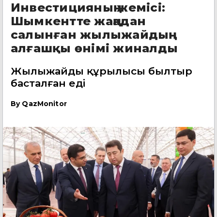
Инвестицияның жемісі:
Шымкентте жаңадан
салынған жылыжайдың
алғашқы өнімі жиналды
Жылыжайдың құрылысы былтыр
басталған еді
By
QazMonitor