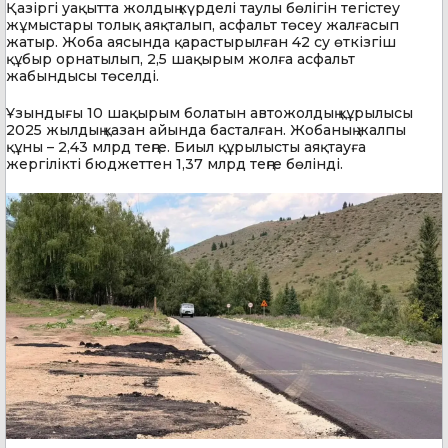
Қазіргі уақытта жолдың күрделі таулы бөлігін тегістеу
жұмыстары толық аяқталып, асфальт төсеу жалғасып
жатыр. Жоба аясында қарастырылған 42 су өткізгіш
құбыр орнатылып, 2,5 шақырым жолға асфальт
жабындысы төселді.
Ұзындығы 10 шақырым болатын автожолдың құрылысы
2025 жылдың қазан айында басталған. Жобаның жалпы
құны – 2,43 млрд теңге. Биыл құрылысты аяқтауға
жергілікті бюджеттен 1,37 млрд теңге бөлінді.