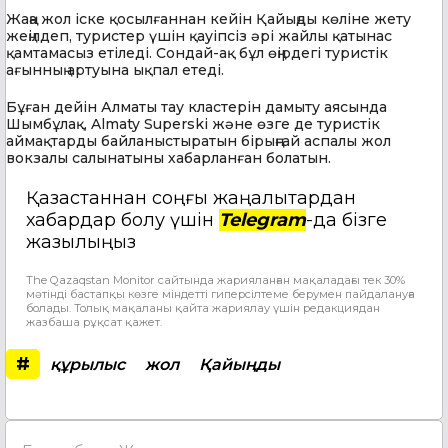
Жаңа жол іске қосылғаннан кейін Қайыңды көліне жету
жеңілдеп, туристер үшін қауіпсіз әрі жайлы қатынас
қамтамасыз етіледі. Сондай-ақ бұл өңірдегі туристік
ағынның артуына ықпал етеді.
Бұған дейін Алматы тау кластерін дамыту аясында
Шымбұлақ, Almaty Superski және өзге де туристік
аймақтарды байланыстыратын бірыңғай аспалы жол
вокзалы салынатыны хабарланған болатын.
Қазақстаннан соңғы жаңалықтардан
хабардар болу үшін
Telegram
-да бізге
жазылыңыз
The Qazaqstan Monitor сайтында жарияланған мақаладағы тек 30%
мәтінді бастапқы көзге міндетті гиперсілтеме берумен пайдалануға
болады. Толық мақаланы қайта жариялау үшін редакциядан
жазбаша рұқсат қажет.
#
құрылыс
жол
Қайыңды