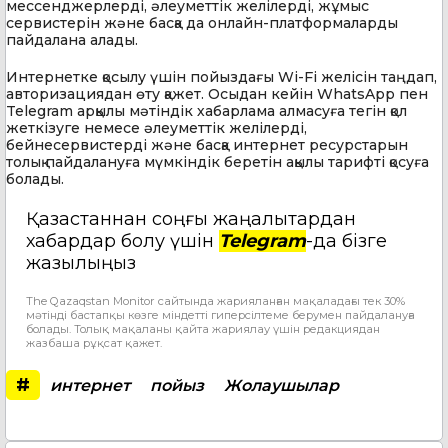
мессенджерлерді, әлеуметтік желілерді, жұмыс
сервистерін және басқа да онлайн-платформаларды
пайдалана алады.
Интернетке қосылу үшін пойыздағы Wi-Fi желісін таңдап,
авторизациядан өту қажет. Осыдан кейін WhatsApp пен
Telegram арқылы мәтіндік хабарлама алмасуға тегін қол
жеткізуге немесе әлеуметтік желілерді,
бейнесервистерді және басқа интернет ресурстарын
толық пайдалануға мүмкіндік беретін ақылы тарифті қосуға
болады.
Қазақстаннан соңғы жаңалықтардан
хабардар болу үшін
Telegram
-да бізге
жазылыңыз
The Qazaqstan Monitor сайтында жарияланған мақаладағы тек 30%
мәтінді бастапқы көзге міндетті гиперсілтеме берумен пайдалануға
болады. Толық мақаланы қайта жариялау үшін редакциядан
жазбаша рұқсат қажет.
#
интернет
пойыз
Жолаушылар