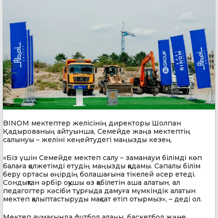
BINOM мектептер желісінің директоры Шолпан
Қадырованың айтуынша, Семейде жаңа мектептің
салынуы – желіні кеңейтудегі маңызды кезең.
«Біз үшін Семейде мектеп салу – заманауи білімді көп
балаға қолжетімді етудің маңызды қадамы. Сапалы білім
беру ортасы өңірдің болашағына тікелей әсер етеді.
Сондықтан әрбір оқушы өз қабілетін аша алатын, ал
педагогтер кәсіби тұрғыда дамуға мүмкіндік алатын
мектеп қалыптастыруды мақсат етіп отырмыз», – деді ол.
Мектеп аумағында футбол алаңы, баскетбол және