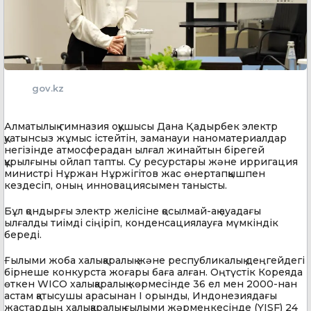
gov.kz
Алматылық гимназия оқушысы Дана Қадырбек электр
қуатынсыз жұмыс істейтін, заманауи наноматериалдар
негізінде атмосферадан ылғал жинайтын бірегей
құрылғыны ойлап тапты. Су ресурстары және ирригация
министрі Нұржан Нұржігітов жас өнертапқышпен
кездесіп, оның инновациясымен танысты.
Бұл қондырғы электр желісіне қосылмай-ақ ауадағы
ылғалды тиімді сіңіріп, конденсациялауға мүмкіндік
береді.
Ғылыми жоба халықаралық және республикалық деңгейдегі
бірнеше конкурста жоғары баға алған. Оңтүстік Кореяда
өткен WICO халықаралық көрмесінде 36 ел мен 2000-нан
астам қатысушы арасынан I орынды, Индонезиядағы
жастардың халықаралық ғылыми жәрмеңкесінде (YISF) 24