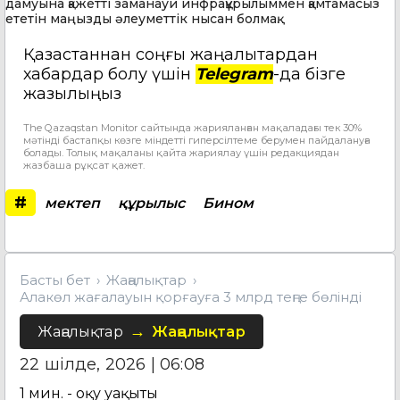
дамуына қажетті заманауи инфрақұрылыммен қамтамасыз
ететін маңызды әлеуметтік нысан болмақ.
Қазақстаннан соңғы жаңалықтардан
хабардар болу үшін
Telegram
-да бізге
жазылыңыз
The Qazaqstan Monitor сайтында жарияланған мақаладағы тек 30%
мәтінді бастапқы көзге міндетті гиперсілтеме берумен пайдалануға
болады. Толық мақаланы қайта жариялау үшін редакциядан
жазбаша рұқсат қажет.
#
мектеп
құрылыс
Бином
Басты бет
Жаңалықтар
Алакөл жағалауын қорғауға 3 млрд теңге бөлінді
Жаңалықтар
Жаңалықтар
22 шілде, 2026 | 06:08
1
мин. - оқу уақыты