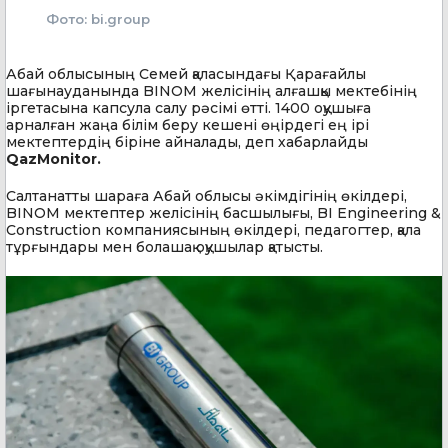
Фото: bi.group
Абай облысының Семей қаласындағы Қарағайлы
шағынауданында BINOM желісінің алғашқы мектебінің
іргетасына капсула салу рәсімі өтті. 1400 оқушыға
арналған жаңа білім беру кешені өңірдегі ең ірі
мектептердің біріне айналады, деп хабарлайды
QazMonitor.
Салтанатты шараға Абай облысы әкімдігінің өкілдері,
BINOM мектептер желісінің басшылығы, BI Engineering &
Construction компаниясының өкілдері, педагогтер, қала
тұрғындары мен болашақ оқушылар қатысты.