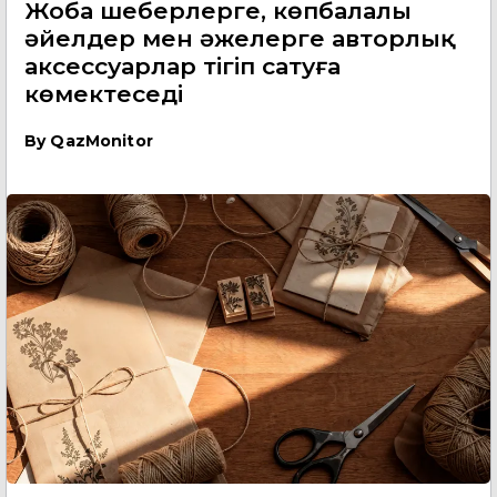
Жоба шеберлерге, көпбалалы
әйелдер мен әжелерге авторлық
аксессуарлар тігіп сатуға
көмектеседі
By
QazMonitor