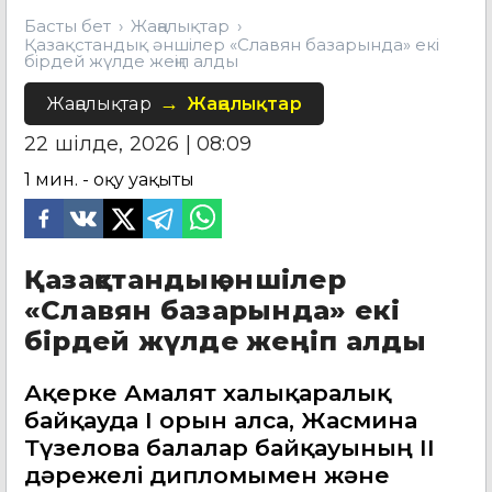
Басты бет
Жаңалықтар
Қазақстандық әншілер «Славян базарында» екі
бірдей жүлде жеңіп алды
Жаңалықтар
Жаңалықтар
22 шілде, 2026 | 08:09
1
мин. - оқу уақыты
Қазақстандық әншілер
«Славян базарында» екі
бірдей жүлде жеңіп алды
Ақерке Амалят халықаралық
байқауда І орын алса, Жасмина
Түзелова балалар байқауының ІІ
дәрежелі дипломымен және