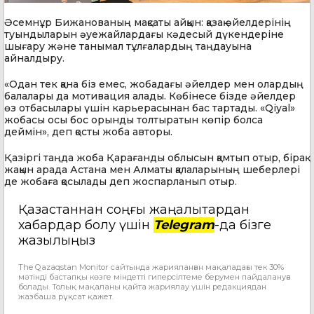
Әсемнұр Бижанованың мақсаты айқын: қазақ әйелдерінің
туындыларын әуежайлардағы кәдесый дүкендеріне
шығару және танымал тұлғалардың таңдауына
айналдыру.
«Одан тек қана біз емес, жобадағы әйелдер мен олардың
балалары да мотивация алады. Көбінесе бізде әйелдер
өз отбасылары үшін карьерасынан бас тартады. «Qiyal»
жобасы осы бос орынды толтыратын көпір болса
деймін», деп қосты жоба авторы.
Қазіргі таңда жоба Қарағанды облысын қамтып отыр, бірақ
жақын арада Астана мен Алматы қалаларының шеберлері
де жобаға қосылады деп жоспарланып отыр.
Қазақстаннан соңғы жаңалықтардан
хабардар болу үшін
Telegram
-да бізге
жазылыңыз
The Qazaqstan Monitor сайтында жарияланған мақаладағы тек 30%
мәтінді бастапқы көзге міндетті гиперсілтеме берумен пайдалануға
болады. Толық мақаланы қайта жариялау үшін редакциядан
жазбаша рұқсат қажет.