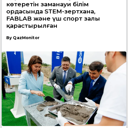
көтеретін заманауи білім
ордасында STEM-зертхана,
FABLAB және үш спорт залы
қарастырылған
By
QazMonitor