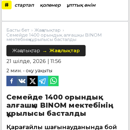
#
стартап
қолөнер
ұлттық өнім
Басты бет
Жаңалықтар
Семейде 1400 орындық алғашқы BINOM
мектебінің құрылысы басталды
Жаңалықтар
Жаңалықтар
21 шілде, 2026 | 11:56
2
мин. - оқу уақыты
Семейде 1400 орындық
алғашқы BINOM мектебінің
құрылысы басталды
Қарағайлы шағынауданында бой