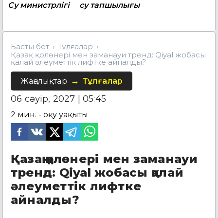
Су министрлігі
су тапшылығы
Басты бет
Тұлғалар
Қазақ қолөнері мен заманауи тренд: Qiyal жобасы
қалай әлеуметтік лифтке айналды?
Жаңалықтар
Тұлғалар
06 сәуір, 2027 | 05:45
2
мин. - оқу уақыты
Қазақ қолөнері мен заманауи
тренд: Qiyal жобасы қалай
әлеуметтік лифтке
айналды?