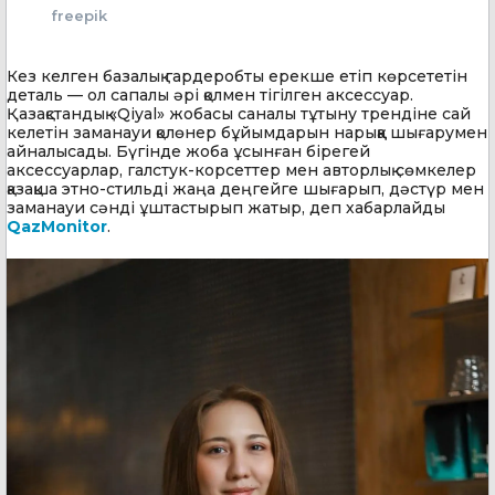
freepik
Кез келген базалық гардеробты ерекше етіп көрсететін
деталь — ол сапалы әрі қолмен тігілген аксессуар.
Қазақстандық «Qiyal» жобасы саналы тұтыну трендіне сай
келетін заманауи қолөнер бұйымдарын нарыққа шығарумен
айналысады. Бүгінде жоба ұсынған бірегей
аксессуарлар, галстук-корсеттер мен авторлық сөмкелер
қазақша этно-стильді жаңа деңгейге шығарып, дәстүр мен
заманауи сәнді ұштастырып жатыр, деп хабарлайды
QazMonitor
.