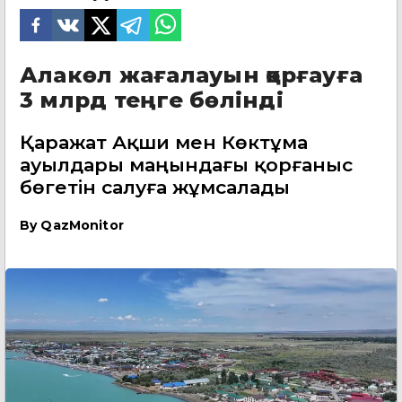
Алакөл жағалауын қорғауға
3 млрд теңге бөлінді
Қаражат Ақши мен Көктұма
ауылдары маңындағы қорғаныс
бөгетін салуға жұмсалады
By
QazMonitor