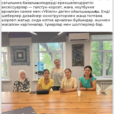
сатылымға базалық киімдерді ерекшелендіретін
аксессуарлар — галстук-корсет, жаға, ноутбукке
арналған сөмке мен «Үбіжік» деген ойыншық шықты. Енді
шеберлер дизайнер-конструктормен жаңа топтама
әзірлеп жатыр, онда кілтке арналған бұйымдар, жүннен
жасалған картиналар, тұмарлар мен шопперлер бар.