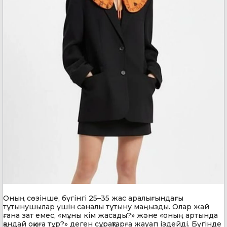
Оның сөзінше, бүгінгі 25–35 жас аралығындағы
тұтынушылар үшін саналы тұтыну маңызды. Олар жай
ғана зат емес, «мұны кім жасады?» және «оның артында
қандай оқиға тұр?» деген сұрақтарға жауап іздейді. Бүгінде