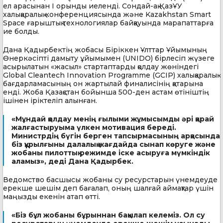
ел арасынан I орынды иеленді. Сондай-ақ ҚазҰУ
халықаралық конференциясында және Kazakhstan Smart
Space ғарыштық технологиялар байқауында марапаттарға
ие болды.
Дана Қадырбектің жобасы Біріккен Ұлттар Ұйымының
Өнеркәсіпті дамыту ұйымымен (UNIDO) бірлесіп жүзеге
асырылатын «жасыл» стартаптарды қолдау жөніндегі
Global Cleantech Innovation Programme (GCIP) халықаралық
бағдарламасының он жартылай финалисінің қатарына
енді. Жоба Қазақстан бойынша 500-ден астам өтініштің
ішінен іріктеліп алынған.
«Мұндай қолдау менің ғылыми жұмысымды әрі қарай
жалғастыруыма үлкен мотивация береді.
Министрдің бүгін берген тапсырмасының арқасында
біз құрылғыны далалық жағдайда сынап көруге және
жобаны пилоттық режимде іске асыруға мүмкіндік
аламыз», деді Дана Қадырбек.
Ведомство басшысы жобаны су ресурстарын үнемдеуде
ерекше шешім деп бағалап, оның шалғай аймақтар үшін
маңызды екенін атап өтті.
«Біз бұл жобаны бұрыннан бақылап келеміз. Ол су