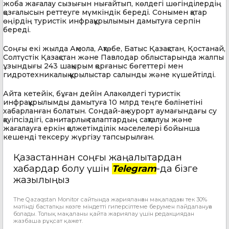
жоба жағалау сызығын нығайтып, көлдегі шөгінділердің
қозғалысын реттеуге мүмкіндік береді. Сонымен қатар
өңірдің туристік инфрақұрылымын дамытуға серпін
береді.
Соңғы екі жылда Ақмола, Ақтөбе, Батыс Қазақстан, Қостанай,
Солтүстік Қазақстан және Павлодар облыстарында жалпы
ұзындығы 243 шақырым қорғаныс бөгеттері мен
гидротехникалық құрылыстар салынды және күшейтілді.
Айта кетейік, бұған дейін Алакөлдегі туристік
инфрақұрылымды дамытуға 10 млрд теңге бөлінетіні
хабарланған болатын. Сондай-ақ курорт аумағындағы су
қауіпсіздігі, санитарлық талаптардың сақталуы және
жағалауға еркін қолжетімділік мәселелері бойынша
кешенді тексеру жүргізу тапсырылған.
Қазақстаннан соңғы жаңалықтардан
хабардар болу үшін
Telegram
-да бізге
жазылыңыз
The Qazaqstan Monitor сайтында жарияланған мақаладағы тек 30%
мәтінді бастапқы көзге міндетті гиперсілтеме берумен пайдалануға
болады. Толық мақаланы қайта жариялау үшін редакциядан
жазбаша рұқсат қажет.