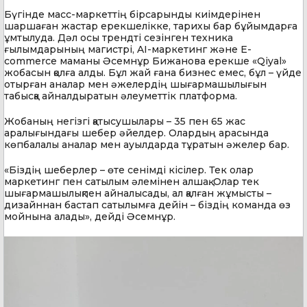
Бүгінде масс-маркеттің бірсарынды киімдерінен
шаршаған жастар ерекшелікке, тарихы бар бұйымдарға
ұмтылуда. Дәл осы трендті сезінген техника
ғылымдарының магистрі, AI-маркетинг және E-
commerce маманы Әсемнұр Бижанова ерекше «Qiyal»
жобасын қолға алды. Бұл жай ғана бизнес емес, бұл – үйде
отырған аналар мен әжелердің шығармашылығын
табысқа айналдыратын әлеуметтік платформа.
Жобаның негізгі қатысушылары – 35 пен 65 жас
аралығындағы шебер әйелдер. Олардың арасында
көпбалалы аналар мен ауылдарда тұратын әжелер бар.
«Біздің шеберлер – өте сенімді кісілер. Тек олар
маркетинг пен сатылым әлемінен алшақ. Олар тек
шығармашылықпен айналысады, ал қалған жұмысты –
дизайннан бастап сатылымға дейін – біздің команда өз
мойнына алады», дейді Әсемнұр.