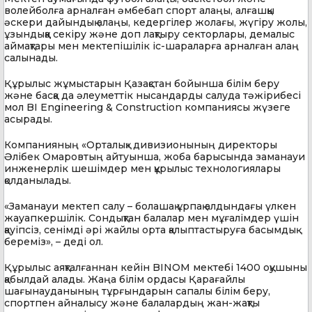
волейболға арналған әмбебап спорт алаңы, алғашқы
әскери дайындық алаңы, кедергілер жолағы, жүгіру жолы,
ұзындыққа секіру және доп лақтыру секторлары, демалыс
аймақтары мен мектепішілік іс-шараларға арналған алаң
салынады.
Құрылыс жұмыстарын Қазақстан бойынша білім беру
және басқа да әлеуметтік нысандарды салуда тәжірибесі
мол BI Engineering & Construction компаниясы жүзеге
асырады.
Компанияның «Орталық» дивизионының директоры
Әлібек Омаровтың айтуынша, жоба барысында заманауи
инженерлік шешімдер мен құрылыс технологиялары
қолданылады.
«Заманауи мектеп салу – болашақ ұрпақ алдындағы үлкен
жауапкершілік. Сондықтан балалар мен мұғалімдер үшін
қауіпсіз, сенімді әрі жайлы орта қалыптастыруға басымдық
береміз», – деді ол.
Құрылыс аяқталғаннан кейін BINOM мектебі 1400 оқушыны
қабылдай алады. Жаңа білім ордасы Қарағайлы
шағынауданының тұрғындарын сапалы білім беру,
спортпен айналысу және балалардың жан-жақты