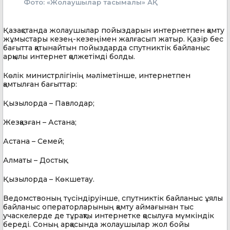
Фото: «Жолаушылар тасымалы» АҚ
Қазақстанда жолаушылар пойыздарын интернетпен қамту
жұмыстары кезең-кезеңімен жалғасып жатыр. Қазір бес
бағытта қатынайтын пойыздарда спутниктік байланыс
арқылы интернет қолжетімді болды.
Көлік министрлігінің мәліметінше, интернетпен
қамтылған бағыттар:
Қызылорда – Павлодар;
Жезқазған – Астана;
Астана – Семей;
Алматы – Достық;
Қызылорда – Көкшетау.
Ведомствоның түсіндіруінше, спутниктік байланыс ұялы
байланыс операторларының қамту аймағынан тыс
учаскелерде де тұрақты интернетке қосылуға мүмкіндік
береді. Соның арқасында жолаушылар жол бойы