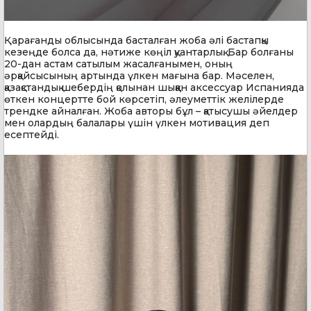
Қарағанды облысында басталған жоба әлі бастапқы
кезеңде болса да, нәтиже көңіл қуантарлық. Бар болғаны
20-дан астам сатылым жасалғанымен, оның
әрқайсысының артында үлкен мағына бар. Мәселен,
қазақстандық шебердің қолынан шыққан аксессуар Испанияда
өткен концертте бой көрсетіп, әлеуметтік желілерде
трендке айналған. Жоба авторы бұл – қатысушы әйелдер
мен олардың балалары үшін үлкен мотивация деп
есептейді.