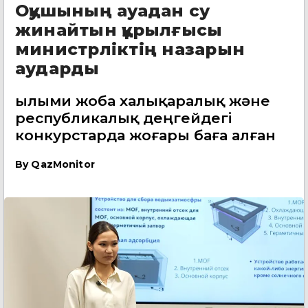
Оқушының ауадан су
жинайтын құрылғысы
министрліктің назарын
аударды
Ғылыми жоба халықаралық және
республикалық деңгейдегі
конкурстарда жоғары баға алған
By
QazMonitor