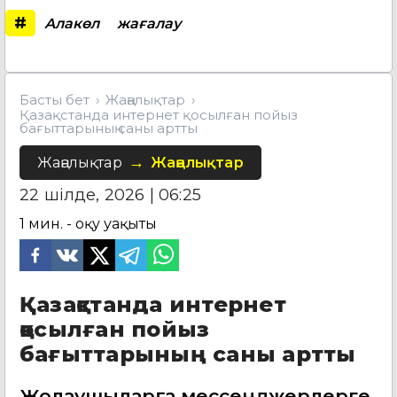
#
Алакөл
жағалау
Басты бет
Жаңалықтар
Қазақстанда интернет қосылған пойыз
бағыттарының саны артты
Жаңалықтар
Жаңалықтар
22 шілде, 2026 | 06:25
1
мин. - оқу уақыты
Қазақстанда интернет
қосылған пойыз
бағыттарының саны артты
Жолаушыларға мессенджерлерге