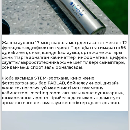
Жалпы ауданы 17 мың шаршы метрден асатын мектеп 12
функционалдық блоктан тұреді. Төрт қабатты ғимаратта 56
оқу кабинеті, оның ішінде бастауыш, орта және жоғары
сыныптарға арналған кабинеттер, информатика, цифрлық
сауаттылық, робототехника және шет тілдері сыныптары,
сондай-ақ үш спорт залы орналасады.
Жоба аясында STEM-зертхана, кино және
фотозертханасы бар FABLAB, бейнелеу өнері, дизайн
және технология, үй мәдениеті мен тағамтану
кабинеттері, meeting room, акт залы және оқушылардың
шығармашылық әрі тәжірибелік дағдыларын дамытуға
арналған өзге де заманауи кеңістіктер қарастырылған.