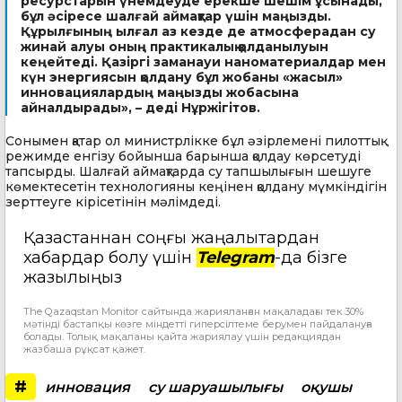
ресурстарын үнемдеуде ерекше шешім ұсынады,
бұл әсіресе шалғай аймақтар үшін маңызды.
Құрылғының ылғал аз кезде де атмосферадан су
жинай алуы оның практикалық қолданылуын
кеңейтеді. Қазіргі заманауи наноматериалдар мен
күн энергиясын қолдану бұл жобаны «жасыл»
инновациялардың маңызды жобасына
айналдырады», – деді Нұржігітов.
Сонымен қатар ол министрлікке бұл әзірлемені пилоттық
режимде енгізу бойынша барынша қолдау көрсетуді
тапсырды. Шалғай аймақтарда су тапшылығын шешуге
көмектесетін технологияны кеңінен қолдану мүмкіндігін
зерттеуге кірісетінін мәлімдеді.
Қазақстаннан соңғы жаңалықтардан
хабардар болу үшін
Telegram
-да бізге
жазылыңыз
The Qazaqstan Monitor сайтында жарияланған мақаладағы тек 30%
мәтінді бастапқы көзге міндетті гиперсілтеме берумен пайдалануға
болады. Толық мақаланы қайта жариялау үшін редакциядан
жазбаша рұқсат қажет.
#
инновация
су шаруашылығы
оқушы