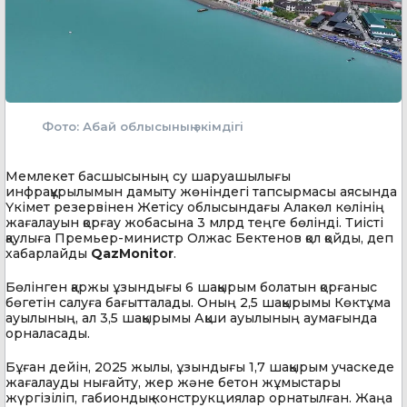
Фото: Абай облысының әкімдігі
Мемлекет басшысының су шаруашылығы
инфрақұрылымын дамыту жөніндегі тапсырмасы аясында
Үкімет резервінен Жетісу облысындағы Алакөл көлінің
жағалауын қорғау жобасына 3 млрд теңге бөлінді. Тиісті
қаулыға Премьер-министр Олжас Бектенов қол қойды, деп
хабарлайды
QazMonitor
.
Бөлінген қаржы ұзындығы 6 шақырым болатын қорғаныс
бөгетін салуға бағытталады. Оның 2,5 шақырымы Көктұма
ауылының, ал 3,5 шақырымы Ақши ауылының аумағында
орналасады.
Бұған дейін, 2025 жылы, ұзындығы 1,7 шақырым учаскеде
жағалауды нығайту, жер және бетон жұмыстары
жүргізіліп, габиондық конструкциялар орнатылған. Жаңа