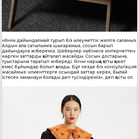
«Өнім дайындалмай тұрып біз әлеуметтік желіге саламыз.
Алдын ала сатылымға шығарамыз, сосын барып
дайындауға жібереміз. Шеберлер көбінесе интернеттен
көрген заттарды қайталап жасайды. Сосын достарына,
туыстарына таратып жібереді. Яғни нарыққа қатты қажет
емес бұйымдар болып қалады. Бұл кезде біз консультация
жасаймыз: клиенттерге осындай заттар керек, былай
істесек заманауи болады деп түсіндіреміз», деп қосты ол.