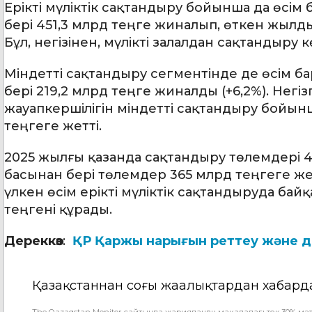
Ерікті мүліктік сақтандыру бойынша да өсім
бері 451,3 млрд теңге жиналып, өткен жылды
Бұл, негізінен, мүлікті залалдан сақтандыру к
Міндетті сақтандыру сегментінде де өсім бар
бері 219,2 млрд теңге жиналды (+6,2%). Негі
жауапкершілігін міндетті сақтандыру бойынша
теңгеге жетті.
2025 жылғы қазанда сақтандыру төлемдері 45
басынан бері төлемдер 365 млрд теңгеге же
үлкен өсім ерікті мүліктік сақтандыруда байқ
теңгені құрады.
Дереккөз
:
ҚР Қаржы нарығын реттеу және да
Қазақстаннан соңғы жаңалықтардан хабард