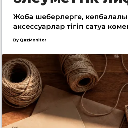
Жоба шеберлерге, көпбалалы
аксессуарлар тігіп сатуға көме
By
QazMonitor