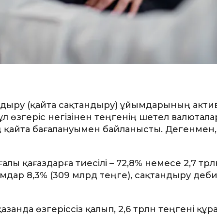
дыру (қайта сақтандыру) ұйымдарының актив
Бұл өзгеріс негізінен теңгенің шетел валютал
 қайта бағалануымен байланысты. Дегенмен
ы қағаздарға тиесілі – 72,8% немесе 2,7 трл
ымдар 8,3% (309 млрд теңге), сақтандыру деб
нда өзгеріссіз қалып, 2,6 трлн теңгені құра