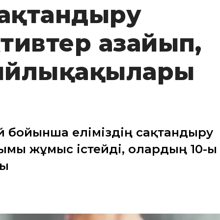
сақтандыру
тивтер азайып,
ыйлықақылары
ай бойынша еліміздің сақтандыру
ымы жұмыс істейді, олардың 10-ы 
сы