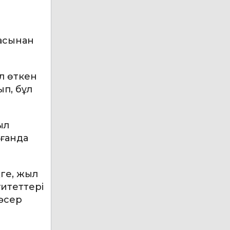
басынан
л өткен
ып, бұл
ыл
рғанда
ңге, жыл
уитеттері
әсер