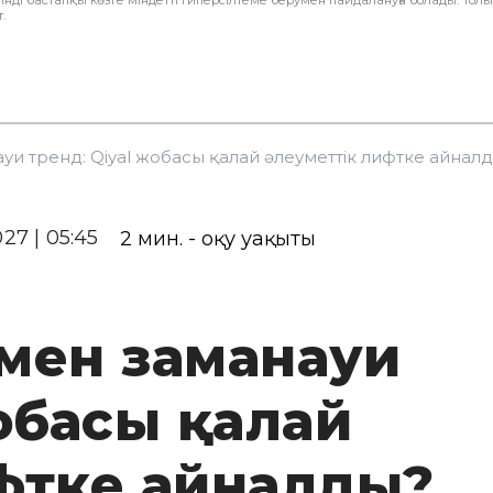
інді бастапқы көзге міндетті гиперсілтеме берумен пайдалануға болады. Тол
.
уи тренд: Qiyal жобасы қалай әлеуметтік лифтке айнал
027 | 05:45
2
мин. - оқу уақыты
 мен заманауи
жобасы қалай
фтке айналды?