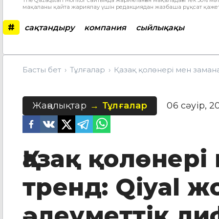
The Qazaqstan Monitor сайтында жарияланған мақаладағы тек 30% мәт
мақаланы қайта жариялау үшін редакциядан жазбаша рұқсат қажет
#
сақтандыру
компания
сыйлықақы
Басты бет
Тұлғалар
Қазақ қолөнері мен замана
Жаңалықтар
Тұлғалар
06 сәуір, 2
Қазақ қолөнері
тренд: Qiyal 
әлеуметтік ли