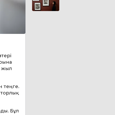
тері
арына
, жыл
н теңге.
иторлық
ды. Бұл