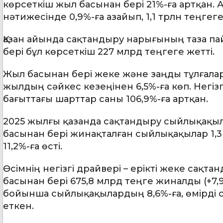
көрсеткіш жыл басынан бері 21%-ға артқан. 
нәтижесінде 0,9%-ға азайып, 1,1 трлн теңгеге
Қазан айында сақтандыру нарығының таза па
бері бұл көрсеткіш 227 млрд теңгеге жетті.
Жыл басынан бері жеке және заңды тұлғала
жылдың сәйкес кезеңінен 6,5%-ға көп. Негізг
бағыттағы шарттар саны 106,9%-ға артқан.
2025 жылғы қазанда сақтандыру сыйлықақыл
басынан бері жинақталған сыйлықақылар 1,3
11,2%-ға өсті.
Өсімнің негізгі драйвері – ерікті жеке сақта
басынан бері 675,8 млрд теңге жиналды (+7,
бойынша сыйлықақылардың 8,6%-ға, өмірді 
еткен.