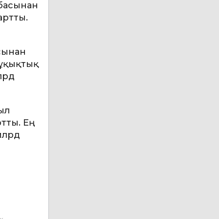
 басынан
артты.
асынан
құқықтық
лрд
ыл
тты. Ең
 млрд