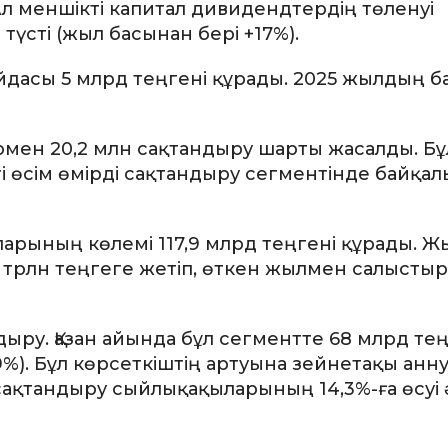
Ал меншікті капитал дивидендтердің төленуі
 түсті (жыл басынан бері +17%).
йдасы 5 млрд теңгені құрады. 2025 жылдың 
рмен 20,2 млн сақтандыру шарты жасалды. Бұ
і өсім өмірді сақтандыру сегментінде байқал
арының көлемі 117,9 млрд теңгені құрады. Ж
 трлн теңгеге жетіп, өткен жылмен салысты
ндыру. Қазан айында бұл сегментте 68 млрд те
9%). Бұл көрсеткіштің артуына зейнетақы анн
сақтандыру сыйлықақыларының 14,3%-ға өсуі 