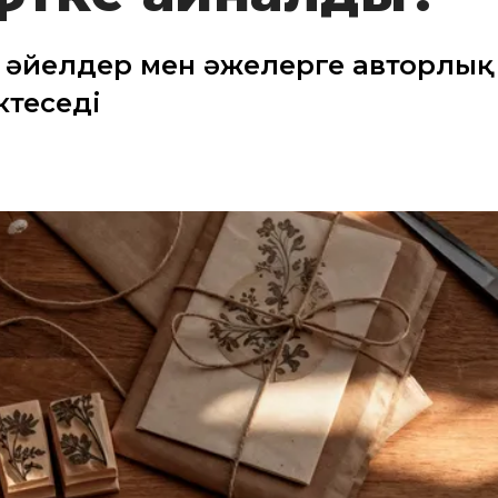
 әйелдер мен әжелерге авторлық
ктеседі