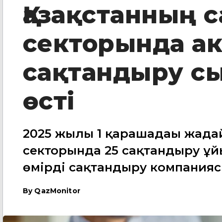
Қазақстанның 
секторында ак
сақтандыру с
өсті
2025 жылғы 1 қарашадағы жағд
секторында 25 сақтандыру ұй
өмірді сақтандыру компания
By
QazMonitor