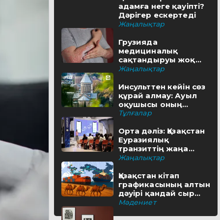
адамға неге қауіпті?
Дәрігер ескертеді
Жаңалықтар
Грузияда
медициналық
сақтандыруы жоқ
туристерге айыппұл
Жаңалықтар
салынуы мүмкін
Инсульттен кейін сөз
құрай алмау: Ауыл
оқушысы оның
шешімін тапты
Тұлғалар
Орта дәліз: Қазақстан
Еуразиялық
транзиттің жаңа
бағытын қалай салып
Жаңалықтар
жатыр
Қазақстан кітап
графикасының алтын
дәуірі қандай сыр
бүгіп жатыр?
Мәдениет