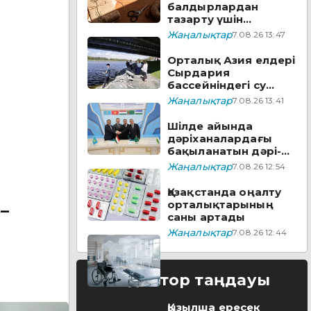
балдырлардан
тазарту үшін
хлорелла қолдану
Жаңалықтар
7.08.26 13:47
жоспарланып отыр
Орталық Азия елдері
Сырдария
бассейніндегі су
есебін
Жаңалықтар
7.08.26 13:41
автоматтандырады
Шілде айында
дәріханалардағы
бақыланатын дәрі-
дәрмектің төрттен
Жаңалықтар
7.08.26 12:54
біріне жуығы
арзандады
Қазақстанда оңалту
орталықтарының
–
саны артады
Жаңалықтар
7.08.26 12:44
Редактор таңдауы
Қызылша ересек