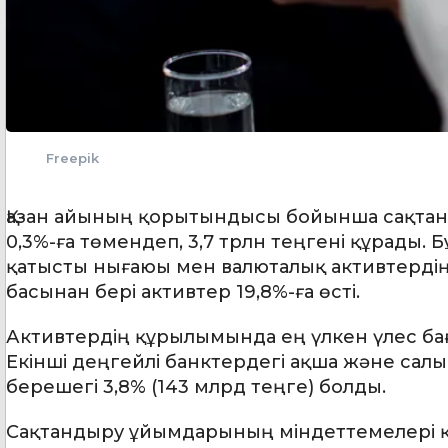
Freepik
Қазан айының қорытындысы бойынша сақтан
0,3%-ға төмендеп, 3,7 трлн теңгені құрады. 
қатысты нығаюы мен валюталық активтердің
басынан бері активтер 19,8%-ға өсті.
Активтердің құрылымында ең үлкен үлес бағал
Екінші деңгейлі банктердегі ақша және сал
берешегі 3,8% (143 млрд теңге) болды.
Сақтандыру ұйымдарының міндеттемелері қаза