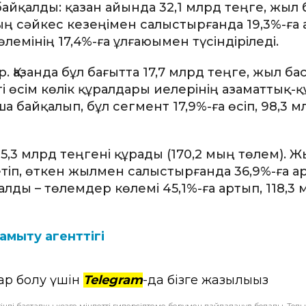
 байқалды: қазан айында 32,1 млрд теңге, жыл
ң сәйкес кезеңімен салыстырғанда 19,3%-ға 
өлемінің 17,4%-ға ұлғаюымен түсіндіріледі.
. Қазанда бұл бағытта 17,7 млрд теңге, жыл б
згі өсім көлік құралдары иелерінің азаматтық-
 байқалып, бұл сегмент 17,9%-ға өсіп, 98,3 м
,3 млрд теңгені құрады (170,2 мың төлем). Ж
тіп, өткен жылмен салыстырғанда 36,9%-ға ар
алды – төлемдер көлемі 45,1%-ға артып, 118,3
мыту агенттігі
ар болу үшін
Telegram
-да бізге жазылыңыз