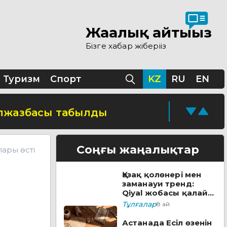
Жаңалық айтыңыз
 ашылды
Бізге хабар жіберіңіз
ы
Туризм
Спорт
KZ
RU
EN
қолжазбасы табылды
кезеңі жүріп жатыр
Соңғы жаңалықтар
ары өсті
Қазақ қолөнері мен
ске қосады
заманауи тренд:
Qiyal жобасы қалай
әлеуметтік лифтке
Тұлғалар
8 ай
айналды?
уға болады
Астанада Есіл өзенін