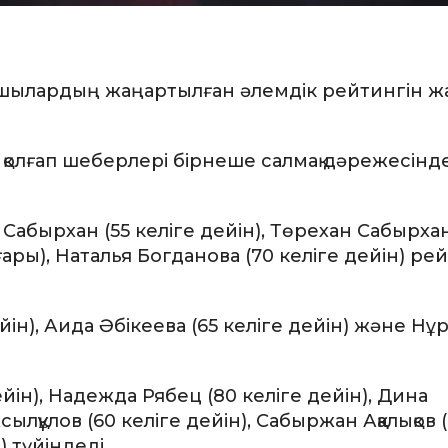
ксшылардың жаңартылған әлемдік рейтингін ж
 қолғап шеберлері бірнеше салмақ дәрежесінд
Сабырхан (55 келіге дейін), Төрехан Сабырхан
ары), Наталья Богданова (70 келіге дейін) ре
ін), Аида Әбікеева (65 келіге дейін) және Нұ
дейін), Надежда Рябец (80 келіге дейін), Дина
лқұлов (60 келіге дейін), Сабыржан Аққалықов (
 түйіндеді.