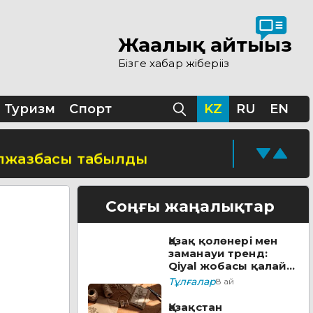
Жаңалық айтыңыз
 ашылды
Бізге хабар жіберіңіз
ы
Туризм
Спорт
KZ
RU
EN
қолжазбасы табылды
кезеңі жүріп жатыр
Соңғы жаңалықтар
Қазақ қолөнері мен
ске қосады
заманауи тренд:
Qiyal жобасы қалай
әлеуметтік лифтке
Тұлғалар
8 ай
айналды?
уға болады
Қазақстан