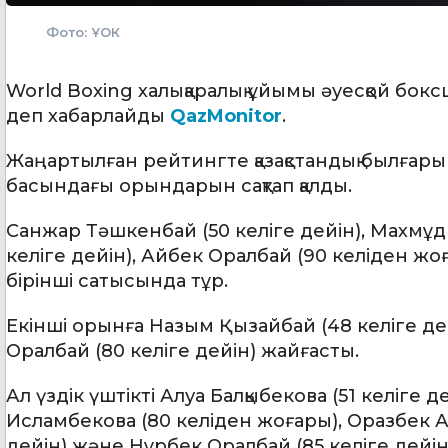
Фото: ҰОК
World Boxing халықаралық ұйымы әуесқой бо
деп хабарлайды
QazMonitor
.
Жаңартылған рейтингте қазақстандық былғары
басындағы орындарын сақтап қалды.
Санжар Тәшкенбай (50 келіге дейін), Махмұд 
келіге дейін), Айбек Оралбай (90 келіден жоғ
бірінші сатысында тұр.
Екінші орынға Назым Қызайбай (48 келіге дей
Оралбай (80 келіге дейін) жайғасты.
Ал үздік үштікті Алуа Балқыбекова (51 келіге 
Исламбекова (80 келіден жоғары), Оразбек Асы
дейін) және Нұрбек Оралбай (85 келіге дейін)