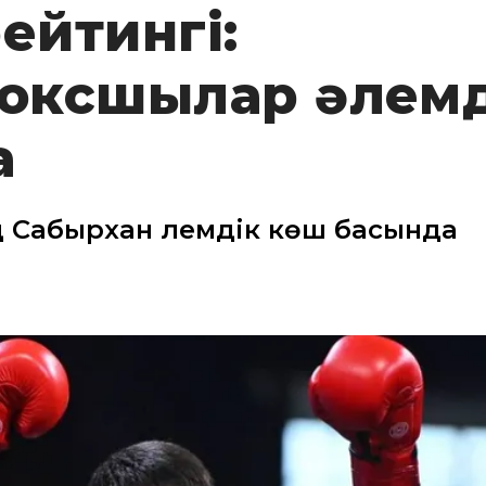
ейтингі:
боксшылар әлем
а
 Сабырхан әлемдік көш басында