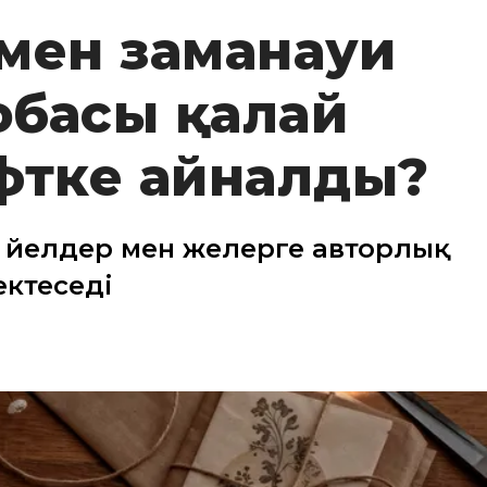
 мен заманауи
жобасы қалай
фтке айналды?
әйелдер мен әжелерге авторлық
ектеседі