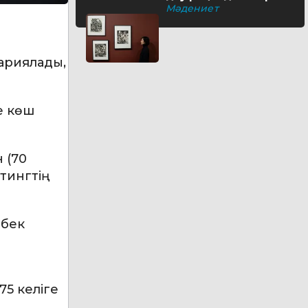
бүгіп жатыр?
Мәдениет
ариялады,
е көш
 (70
йтингтің
рбек
75 келіге