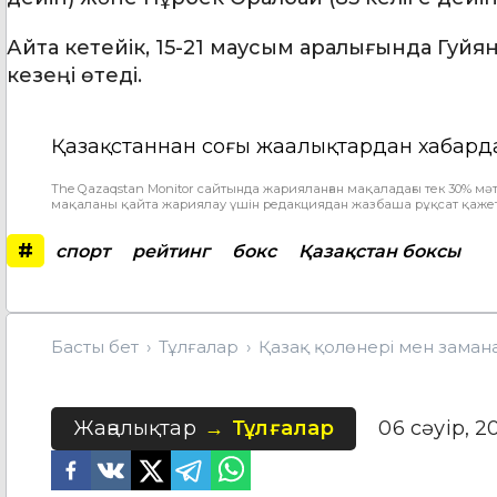
Айта кетейік, 15-21 маусым аралығында Гуйя
кезеңі өтеді.
Қазақстаннан соңғы жаңалықтардан хабард
The Qazaqstan Monitor сайтында жарияланған мақаладағы тек 30% мәт
мақаланы қайта жариялау үшін редакциядан жазбаша рұқсат қажет
#
спорт
рейтинг
бокс
Қазақстан боксы
Басты бет
Тұлғалар
Қазақ қолөнері мен замана
Жаңалықтар
Тұлғалар
06 сәуір, 2