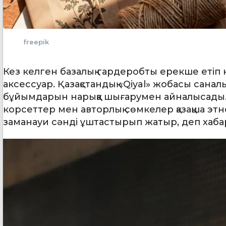
freepik
Кез келген базалық гардеробты ерекше етіп к
аксессуар. Қазақстандық «Qiyal» жобасы сана
бұйымдарын нарыққа шығарумен айналысады. 
корсеттер мен авторлық сөмкелер қазақша эт
заманауи сәнді ұштастырып жатыр, деп хаб