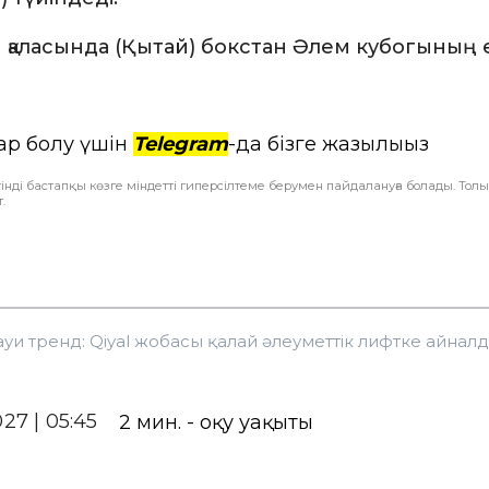
н қаласында (Қытай) бокстан Әлем кубогының 
ар болу үшін
Telegram
-да бізге жазылыңыз
інді бастапқы көзге міндетті гиперсілтеме берумен пайдалануға болады. Тол
.
уи тренд: Qiyal жобасы қалай әлеуметтік лифтке айнал
027 | 05:45
2
мин. - оқу уақыты