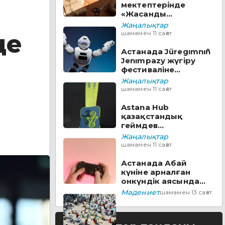
мектептерінде
«Жасанды
интеллект» пәні оқу
Жаңалықтар
бағдарламасына
шамамен 11 сағат
де
енгізіледі
Астанада Jüregımnıñ
Jenımpazy жүгіру
фестиваліне
байланысты
Жаңалықтар
бірқатар көшеде
шамамен 11 сағат
қозғалыс шектеледі
Astana Hub
қазақстандық
геймдев
мамандарын
Жаңалықтар
халықаралық
шамамен 11 сағат
нарыққа
дайындайтын тегін
Астанада Абай
бағдарламаға өтінім
күніне арналған
қабылдайды
онкүндік аясында
жас суретшілер
Мәдениет
шамамен 13 сағат
акциясы өтті