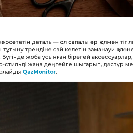
өрсететін деталь — ол сапалы әрі қолмен тігі
лы тұтыну трендіне сай келетін заманауи қолөн
Бүгінде жоба ұсынған бірегей аксессуарлар, 
но-стильді жаңа деңгейге шығарып, дәстүр м
арлайды
QazMonitor
.