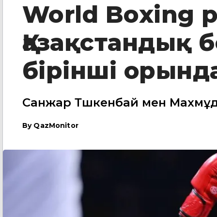
World Boxing р
Қазақстандық 
бірінші орынд
Санжар Тәшкенбай мен Махмұд
By
QazMonitor