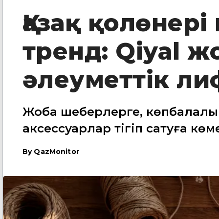
Қазақ қолөнері
тренд: Qiyal 
әлеуметтік ли
Жоба шеберлерге, көпбалалы 
аксессуарлар тігіп сатуға көм
By
QazMonitor