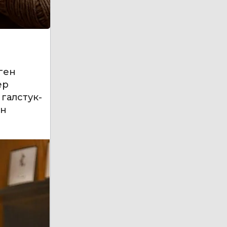
лген
ер
галстук-
ен