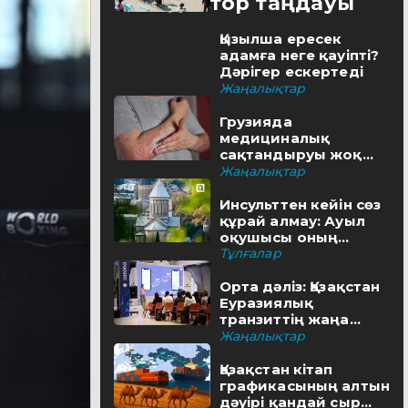
Редактор таңдауы
Қызылша ересек
адамға неге қауіпті?
Дәрігер ескертеді
Жаңалықтар
Грузияда
медициналық
сақтандыруы жоқ
туристерге айыппұл
Жаңалықтар
салынуы мүмкін
Инсульттен кейін сөз
құрай алмау: Ауыл
оқушысы оның
шешімін тапты
Тұлғалар
Орта дәліз: Қазақстан
Еуразиялық
транзиттің жаңа
бағытын қалай салып
Жаңалықтар
жатыр
Қазақстан кітап
графикасының алтын
дәуірі қандай сыр