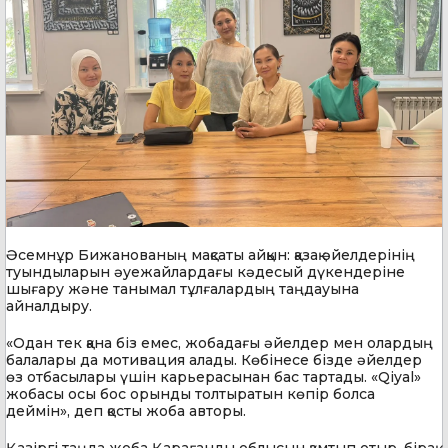
Әсемнұр Бижанованың мақсаты айқын: қазақ әйелдерінің
туындыларын әуежайлардағы кәдесый дүкендеріне
шығару және танымал тұлғалардың таңдауына
айналдыру.
«Одан тек қана біз емес, жобадағы әйелдер мен олардың
балалары да мотивация алады. Көбінесе бізде әйелдер
өз отбасылары үшін карьерасынан бас тартады. «Qiyal»
жобасы осы бос орынды толтыратын көпір болса
деймін», деп қосты жоба авторы.
Қазіргі таңда жоба Қарағанды облысын қамтып отыр, бірақ