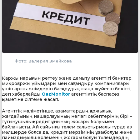
Фото: Валерия Змейкова
Қаржы нарығын реттеу және дамыту агенттігі банктер,
микроқаржы ұйымдары мен сақтандыру компаниялары
үшін қаржы өнімдерін басқарудың жаңа жүйесін бекітті,
деп хабарлайды
QazMonitor
агенттіктің баспасөз
қызметіне сілтеме жасап.
Агенттік мәліметінше, азаматтардың қаржылық
жағдайының нашарлауының негізгі себептерінің бірі –
тұтынушылық кредит құнының жоғары болуымен
байланысты. Ай сайынғы төлем салыстырмалы түрде аз
мөлшерде болса да, кредит мерзімінің ұзақ болуы және
пайыздық мөлшерлеменің жоғары болуы төлемдердің