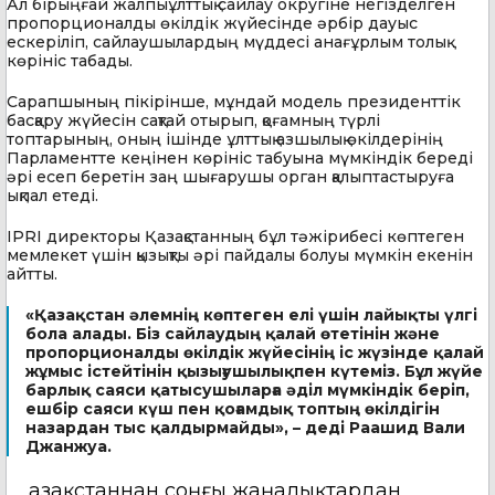
Ал бірыңғай жалпыұлттық сайлау округіне негізделген
пропорционалды өкілдік жүйесінде әрбір дауыс
ескеріліп, сайлаушылардың мүддесі анағұрлым толық
көрініс табады.
Сарапшының пікірінше, мұндай модель президенттік
басқару жүйесін сақтай отырып, қоғамның түрлі
топтарының, оның ішінде ұлттық азшылық өкілдерінің
Парламентте кеңінен көрініс табуына мүмкіндік береді
әрі есеп беретін заң шығарушы орган қалыптастыруға
ықпал етеді.
IPRI директоры Қазақстанның бұл тәжірибесі көптеген
мемлекет үшін қызықты әрі пайдалы болуы мүмкін екенін
айтты.
«Қазақстан әлемнің көптеген елі үшін лайықты үлгі
бола алады. Біз сайлаудың қалай өтетінін және
пропорционалды өкілдік жүйесінің іс жүзінде қалай
жұмыс істейтінін қызығушылықпен күтеміз. Бұл жүйе
барлық саяси қатысушыларға әділ мүмкіндік беріп,
ешбір саяси күш пен қоғамдық топтың өкілдігін
назардан тыс қалдырмайды», – деді Раашид Вали
Джанжуа.
Қазақстаннан соңғы жаңалықтардан