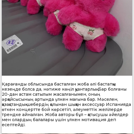
Қарағанды облысында басталған жоба әлі бастапқы
кезеңде болса да, нәтиже көңіл қуантарлық. Бар болғаны
20-дан астам сатылым жасалғанымен, оның
әрқайсысының артында үлкен мағына бар. Мәселен,
қазақстандық шебердің қолынан шыққан аксессуар Испанияда
өткен концертте бой көрсетіп, әлеуметтік желілерде
трендке айналған. Жоба авторы бұл – қатысушы әйелдер
мен олардың балалары үшін үлкен мотивация деп
есептейді.