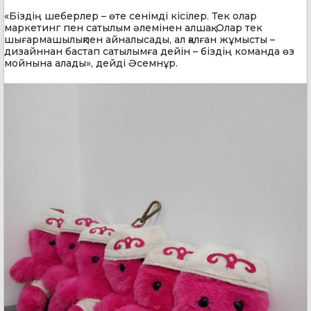
«Біздің шеберлер – өте сенімді кісілер. Тек олар
маркетинг пен сатылым әлемінен алшақ. Олар тек
шығармашылықпен айналысады, ал қалған жұмысты –
дизайннан бастап сатылымға дейін – біздің команда өз
мойнына алады», дейді Әсемнұр.