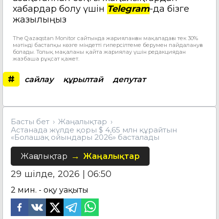
хабардар болу үшін
Telegram
-да бізге
жазылыңыз
The Qazaqstan Monitor сайтында жарияланған мақаладағы тек 30%
мәтінді бастапқы көзге міндетті гиперсілтеме берумен пайдалануға
болады. Толық мақаланы қайта жариялау үшін редакциядан
жазбаша рұқсат қажет.
#
сайлау
құрылтай
депутат
Басты бет
Жаңалықтар
Астанада жүлде қоры $ 4,65 млн құрайтын
«Болашақ ойындары 2026» басталады
Жаңалықтар
Жаңалықтар
29 шілде, 2026 | 06:50
2
мин. - оқу уақыты