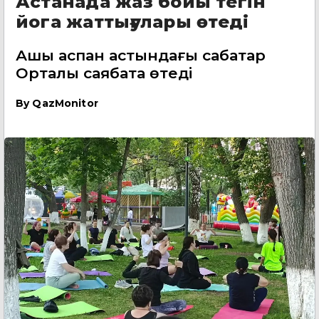
Астанада жаз бойы тегін
йога жаттығулары өтеді
Ашық аспан астындағы сабақтар
Орталық саябақта өтеді
By
QazMonitor