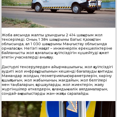
Жоба аясында жалпы ұзындығы 2 414 шақырым жол
тексеріледі. Оның 1 384 шақырымы Батыс Қазақстан
облысында, ал 1 030 шақырымы Маңғыстау облысында
орналасқан. Негізгі мақсат – инженерлік ерекшеліктеріне
байланысты жол қозғалысы қауіпсіздігін күшейтуді қажет
ететін учаскелерді анықтау.
Дәстүрлі тексерулерден айырмашылығы, жол қауіпсіздігі
аудиті жол инфрақұрылымын кешенді бағалауды қамтиды.
Мамандар жолдың геометриялық параметрлерін, көріну
қашықтығын, жол жабынының жағдайын, жол белгілері
мен таңбаларын, қоршауларды, жол жиектерін, жаяу
жүргіншілер өткелдерін, қоғамдық көлік аялдамаларын,
сондай-ақ қиылыстарды жан-жақты саралайды.