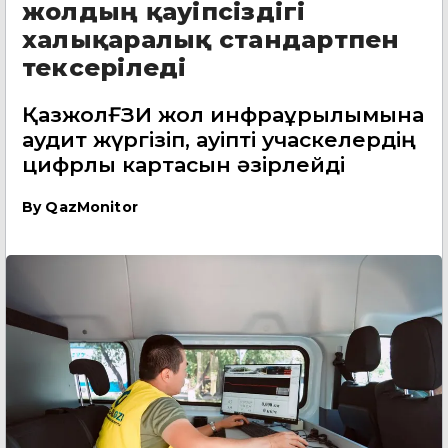
жолдың қауіпсіздігі
халықаралық стандартпен
тексеріледі
ҚазжолҒЗИ жол инфрақұрылымына
аудит жүргізіп, қауіпті учаскелердің
цифрлық картасын әзірлейді
By
QazMonitor