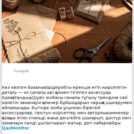
freepik
Кез келген базалық гардеробты ерекше етіп көрсететін
деталь — ол сапалы әрі қолмен тігілген аксессуар.
Қазақстандық «Qiyal» жобасы саналы тұтыну трендіне сай
келетін заманауи қолөнер бұйымдарын нарыққа шығарумен
айналысады. Бүгінде жоба ұсынған бірегей
аксессуарлар, галстук-корсеттер мен авторлық сөмкелер
қазақша этно-стильді жаңа деңгейге шығарып, дәстүр мен
заманауи сәнді ұштастырып жатыр, деп хабарлайды
QazMonitor
.