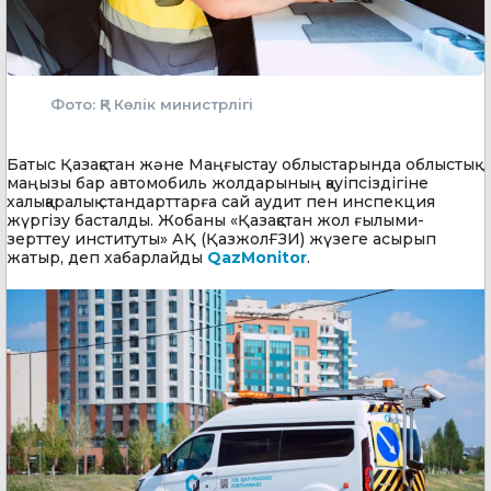
Фото: ҚР Көлік министрлігі
Батыс Қазақстан және Маңғыстау облыстарында облыстық
маңызы бар автомобиль жолдарының қауіпсіздігіне
халықаралық стандарттарға сай аудит пен инспекция
жүргізу басталды. Жобаны «Қазақстан жол ғылыми-
зерттеу институты» АҚ (ҚазжолҒЗИ) жүзеге асырып
жатыр, деп хабарлайды
QazMonitor
.