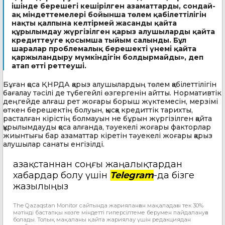
ішінде берешегі кешірілген азаматтарды, сондай-
ақ міндеттемелері бойынша төлем қабілеттілігін
нақты қалпына келтірмей жасанды қайта
құрылымдау жүргізілген қарыз алушыларды қайта
кредиттеуге қосымша тыйым салынды. Бұл
шаралар проблемалық берешекті үнемі қайта
қаржыландыру мүмкіндігін болдырмайды», деп
атап өтті реттеуші.
Бұған қоса ҚНРДА қарыз алушылардың төлем қабілеттілігін
бағалау тәсілі де түбегейлі өзгергенін айтты. Нормативтік
деңгейде алғаш рет жоғары борыш жүктемесін, мерзімі
өткен берешектің болуын, қысқа кредиттік тарихты,
расталған кірістің болмауын не бұрын жүргізілген қайта
құрылымдауды қоса алғанда, тәуекелі жоғары факторлар
жиынтығы бар азаматтар кіретін тәуекелі жоғары қарыз
алушылар санаты енгізілді.
Қазақстаннан соңғы жаңалықтардан
хабардар болу үшін
Telegram
-да бізге
жазылыңыз
The Qazaqstan Monitor сайтында жарияланған мақаладағы тек 30%
мәтінді бастапқы көзге міндетті гиперсілтеме берумен пайдалануға
болады. Толық мақаланы қайта жариялау үшін редакциядан