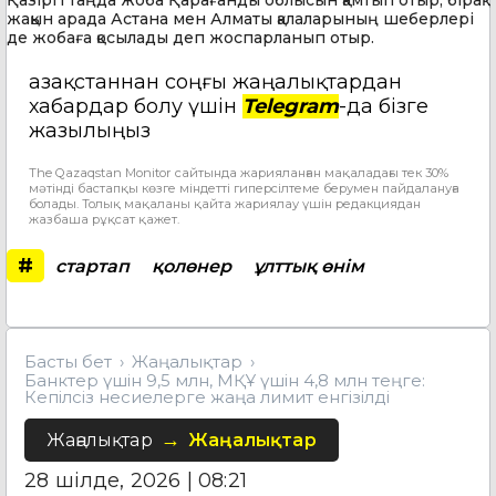
жақын арада Астана мен Алматы қалаларының шеберлері
де жобаға қосылады деп жоспарланып отыр.
Қазақстаннан соңғы жаңалықтардан
хабардар болу үшін
Telegram
-да бізге
жазылыңыз
The Qazaqstan Monitor сайтында жарияланған мақаладағы тек 30%
мәтінді бастапқы көзге міндетті гиперсілтеме берумен пайдалануға
болады. Толық мақаланы қайта жариялау үшін редакциядан
жазбаша рұқсат қажет.
#
стартап
қолөнер
ұлттық өнім
Басты бет
Жаңалықтар
Банктер үшін 9,5 млн, МҚҰ үшін 4,8 млн теңге:
Кепілсіз несиелерге жаңа лимит енгізілді
Жаңалықтар
Жаңалықтар
28 шілде, 2026 | 08:21