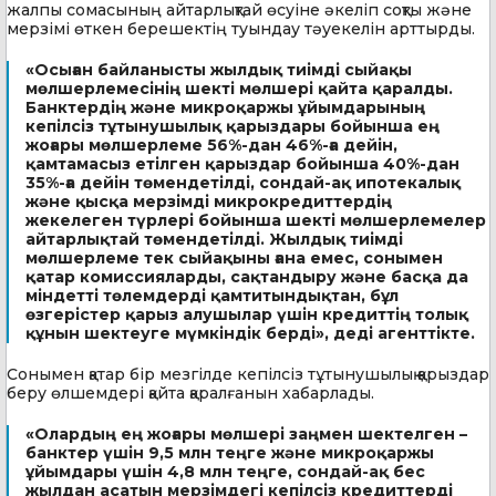
жалпы сомасының айтарлықтай өсуіне әкеліп соқты және
мерзімі өткен берешектің туындау тәуекелін арттырды.
«Осыған байланысты жылдық тиімді сыйақы
мөлшерлемесінің шекті мөлшері қайта қаралды.
Банктердің және микроқаржы ұйымдарының
кепілсіз тұтынушылық қарыздары бойынша ең
жоғары мөлшерлеме 56%-дан 46%-ға дейін,
қамтамасыз етілген қарыздар бойынша 40%-дан
35%-ға дейін төмендетілді, сондай-ақ ипотекалық
және қысқа мерзімді микрокредиттердің
жекелеген түрлері бойынша шекті мөлшерлемелер
айтарлықтай төмендетілді. Жылдық тиімді
мөлшерлеме тек сыйақыны ғана емес, сонымен
қатар комиссияларды, сақтандыру және басқа да
міндетті төлемдерді қамтитындықтан, бұл
өзгерістер қарыз алушылар үшін кредиттің толық
құнын шектеуге мүмкіндік берді», деді агенттікте.
Сонымен қатар бір мезгілде кепілсіз тұтынушылық қарыздар
беру өлшемдері қайта қаралғанын хабарлады.
«Олардың ең жоғары мөлшері заңмен шектелген –
банктер үшін 9,5 млн теңге және микроқаржы
ұйымдары үшін 4,8 млн теңге, сондай-ақ бес
жылдан асатын мерзімдегі кепілсіз кредиттерді