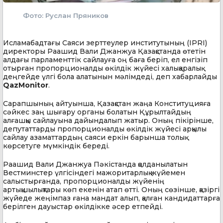
Фото: Руслан Пряников
Исламабадтағы Саяси зерттеулер институтының (IPRI)
директоры Раашид Вали Джанжуа Қазақстанда өтетін
алдағы парламенттік сайлауға оң баға беріп, ел енгізіп
отырған пропорционалды өкілдік жүйесі халықаралық
деңгейде үлгі бола алатынын мәлімдеді, деп хабарлайды
QazMonitor
.
Сарапшының айтуынша, Қазақстан жаңа Конституцияға
сәйкес заң шығару органы болатын Құрылтайдың
алғашқы сайлауына дайындалып жатыр. Оның пікірінше,
депутаттарды пропорционалды өкілдік жүйесі арқылы
сайлау азаматтардың саяси еркін барынша толық
көрсетуге мүмкіндік береді.
Раашид Вали Джанжуа Пәкістанда қолданылатын
Вестминстер үлгісіндегі мажоритарлық жүйемен
салыстырғанда, пропорционалды жүйенің
артықшылықтары көп екенін атап өтті. Оның сөзінше, қазіргі
жүйеде жеңімпаз ғана мандат алып, қалған кандидаттарға
берілген дауыстар өкілдікке әсер етпейді.