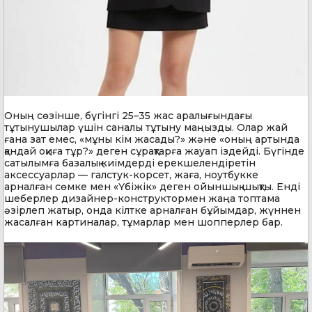
Оның сөзінше, бүгінгі 25–35 жас аралығындағы
тұтынушылар үшін саналы тұтыну маңызды. Олар жай
ғана зат емес, «мұны кім жасады?» және «оның артында
қандай оқиға тұр?» деген сұрақтарға жауап іздейді. Бүгінде
сатылымға базалық киімдерді ерекшелендіретін
аксессуарлар — галстук-корсет, жаға, ноутбукке
арналған сөмке мен «Үбіжік» деген ойыншық шықты. Енді
шеберлер дизайнер-конструктормен жаңа топтама
әзірлеп жатыр, онда кілтке арналған бұйымдар, жүннен
жасалған картиналар, тұмарлар мен шопперлер бар.