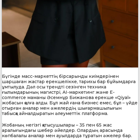
Бүгінде масс-маркеттің бірсарынды киімдерінен
шаршаған жастар ерекшелікке, тарихы бар бұйымдарға
ұмтылуда. Дәл осы трендті сезінген техника
ғылымдарының магистрі, AI-маркетинг және E-
commerce маманы Әсемнұр Бижанова ерекше «Qiyal»
жобасын қолға алды. Бұл жай ғана бизнес емес, бұл – үйде
отырған аналар мен әжелердің шығармашылығын
табысқа айналдыратын әлеуметтік платформа.
Жобаның негізгі қатысушылары – 35 пен 65 жас
аралығындағы шебер әйелдер. Олардың арасында
көпбалалы аналар мен ауылдарда тұратын әжелер бар.