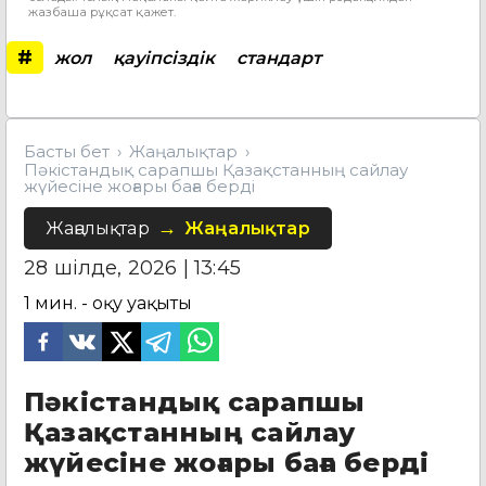
жазбаша рұқсат қажет.
#
жол
қауіпсіздік
стандарт
Басты бет
Жаңалықтар
Пәкістандық сарапшы Қазақстанның сайлау
жүйесіне жоғары баға берді
Жаңалықтар
Жаңалықтар
28 шілде, 2026 | 13:45
1
мин. - оқу уақыты
Пәкістандық сарапшы
Қазақстанның сайлау
жүйесіне жоғары баға берді