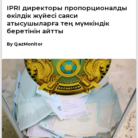
IPRI директоры пропорционалды
өкілдік жүйесі саяси
қатысушыларға тең мүмкіндік
беретінін айтты
By
QazMonitor