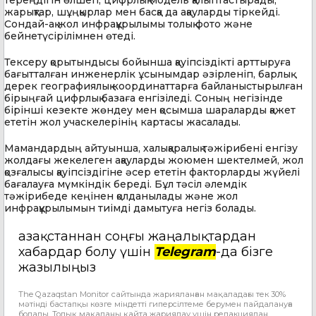
тереңдігін өлшеп, цифрлық модель қалыптастырады,
жарықтар, шұңқырлар мен басқа да ақауларды тіркейді.
Сондай-ақ жол инфрақұрылымы толық фото және
бейнетүсірілімнен өтеді.
Тексеру қорытындысы бойынша қауіпсіздікті арттыруға
бағытталған инженерлік ұсынымдар әзірленіп, барлық
дерек географиялық координаттарға байланыстырылған
бірыңғай цифрлық базаға енгізіледі. Соның негізінде
бірінші кезекте жөндеу мен қосымша шараларды қажет
ететін жол учаскелерінің картасы жасалады.
Мамандардың айтуынша, халықаралық тәжірибені енгізу
жолдағы жекелеген ақауларды жоюмен шектелмей, жол
қозғалысы қауіпсіздігіне әсер ететін факторларды жүйелі
бағалауға мүмкіндік береді. Бұл тәсіл әлемдік
тәжірибеде кеңінен қолданылады және жол
инфрақұрылымын тиімді дамытуға негіз болады.
Қазақстаннан соңғы жаңалықтардан
хабардар болу үшін
Telegram
-да бізге
жазылыңыз
The Qazaqstan Monitor сайтында жарияланған мақаладағы тек 30%
мәтінді бастапқы көзге міндетті гиперсілтеме берумен пайдалануға
болады. Толық мақаланы қайта жариялау үшін редакциядан