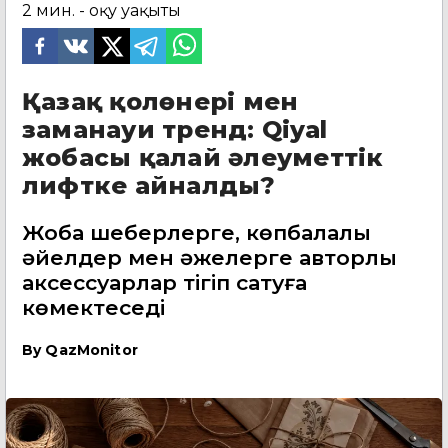
2
мин. - оқу уақыты
Қазақ қолөнері мен
заманауи тренд: Qiyal
жобасы қалай әлеуметтік
лифтке айналды?
Жоба шеберлерге, көпбалалы
әйелдер мен әжелерге авторлық
аксессуарлар тігіп сатуға
көмектеседі
By
QazMonitor