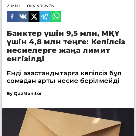
2
мин. - оқу уақыты
Банктер үшін 9,5 млн, МҚҰ
үшін 4,8 млн теңге: Кепілсіз
несиелерге жаңа лимит
енгізілді
Енді қазақстандықтарға кепілсіз бұл
сомадан артық несие берілмейді
By
QazMonitor