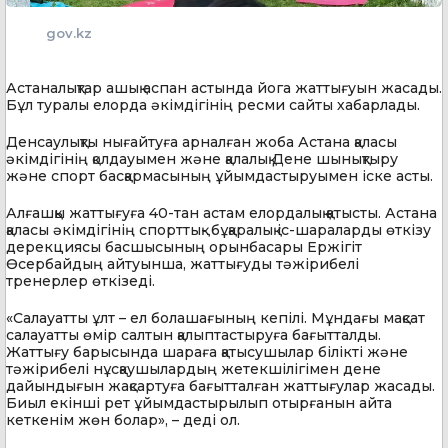
gov.kz
Астаналықтар ашық аспан астында йога жаттығуын жасады.
Бұл туралы елорда әкімдігінің ресми сайты хабарлады.
Денсаулықты нығайтуға арналған жоба Астана қаласы
әкімдігінің қолдауымен және қалалық Дене шынықтыру
және спорт басқармасының ұйымдастыруымен іске асты.
Алғашқы жаттығуға 40-тан астам елордалық қатысты. Астана
қаласы әкімдігінің спорттық- бұқаралық іс-шараларды өткізу
дерекциясы басшысының орынбасары Ержігіт
Өсербайдың айтуынша, жаттығуды тәжірибелі
тренерлер өткізеді.
«Салауатты ұлт – ел болашағының кепілі. Мұндағы мақсат
салауатты өмір салтын қалыптастыруға бағытталды.
Жаттығу барысында шараға қатысушылар білікті және
тәжірибелі нұсқаушылардың жетекшілігімен дене
дайындығын жақсартуға бағытталған жаттығулар жасады.
Биыл екінші рет ұйымдастырылып отырғанын айта
кеткенім жөн болар», – деді ол.