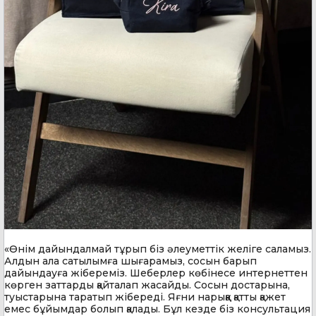
«Өнім дайындалмай тұрып біз әлеуметтік желіге саламыз.
Алдын ала сатылымға шығарамыз, сосын барып
дайындауға жібереміз. Шеберлер көбінесе интернеттен
көрген заттарды қайталап жасайды. Сосын достарына,
туыстарына таратып жібереді. Яғни нарыққа қатты қажет
емес бұйымдар болып қалады. Бұл кезде біз консультация