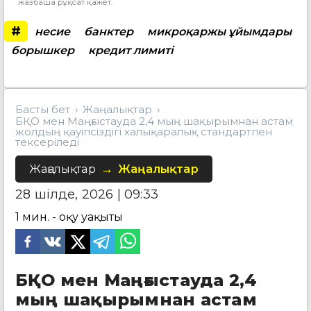
жазбаша рұқсат қажет.
#
несие
банктер
микроқаржы ұйымдары
борышкер
кредит лимиті
Басты бет
Жаңалықтар
БҚО мен Маңғыстауда 2,4 мың шақырымнан астам
жолдың қауіпсіздігі халықаралық стандартпен
тексеріледі
Жаңалықтар
Жаңалықтар
28 шілде, 2026 | 09:33
1
мин. - оқу уақыты
БҚО мен Маңғыстауда 2,4
мың шақырымнан астам