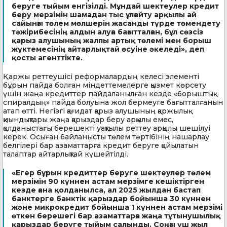
беруге тыйым енгізілді. Мұндай шектеулер кредит
беру мерзімін шамадан тыс ұлғайту арқылы ай
сайынғы төлем мөлшерін жасанды түрде төмендету
тәжірибесінің алдын алуға бағытталған, бұл сөзсіз
қарыз алушының жалпы артық төлемі мен борыш
жүктемесінің айтарлықтай өсуіне әкеледі», деп
қосты агенттікте.
Қаржы реттеушісі реформалардың келесі элементі
бұрын пайда болған міндеттемелерге қызмет көрсету
үшін жаңа кредиттер пайдаланылған кезде «борыштық
спиралдың» пайда болуына жол бермеуге бағытталғанын
атап өтті. Негізгі қағидат қарыз алушының қаржылық
қиындықтары жаңа қарыздар беру арқылы емес,
қолданыстағы берешекті уақтылы реттеу арқылы шешілуі
керек. Осыған байланысты төлем тәртібінің нашарлау
белгілері бар азаматтарға кредит беруге қойылатын
талаптар айтарлықтай күшейтілді.
«Егер бұрын кредиттер беруге шектеулер төлем
мерзімін 90 күннен астам мерзімге кешіктірген
кезде ғана қолданылса, ал 2025 жылдан бастап
банктерге банктік қарыздар бойынша 30 күннен
және микрокредит бойынша 1 күннен астам мерзімі
өткен берешегі бар азаматтарға жаңа тұтынушылық
қарыздар беруге тыйым салынды. Соңғы үш жыл