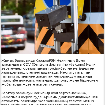
Жұмыс барысында ҚазжолҒЗИ Чехияның Брно
қаласындағы CDV (Centrum dopravního výzkumu) Көлік
зерттеулері орталығының тәжірибесіне негізделген
халықаралық әдістемені қолданады. Институт аталған
ғылыми орталықпен жасалған меморандум аясында
тәжірибе алмасып, мамандар даярлау және бірлескен
жобаларды жүзеге асырып келеді.
Зерттеу заманауи мобильді жол зертханасының
көмегімен жүргізілуде. Арнайы диагностикалық кешен
автоматты режимде жол жабынының тегістігі мен із