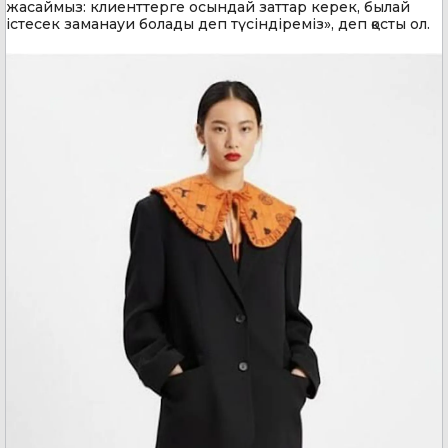
жасаймыз: клиенттерге осындай заттар керек, былай
істесек заманауи болады деп түсіндіреміз», деп қосты ол.