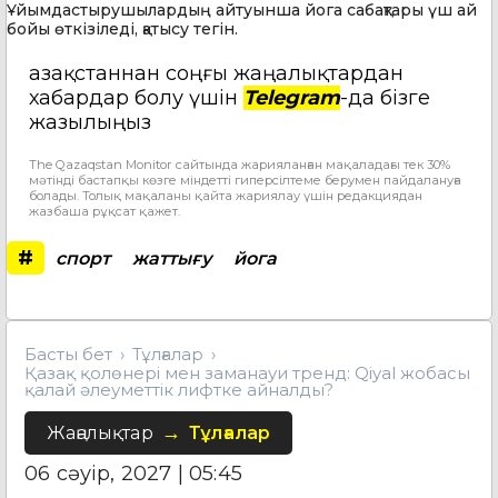
Ұйымдастырушылардың айтуынша йога сабақтары үш ай
бойы өткізіледі, қатысу тегін.
Қазақстаннан соңғы жаңалықтардан
хабардар болу үшін
Telegram
-да бізге
жазылыңыз
The Qazaqstan Monitor сайтында жарияланған мақаладағы тек 30%
мәтінді бастапқы көзге міндетті гиперсілтеме берумен пайдалануға
болады. Толық мақаланы қайта жариялау үшін редакциядан
жазбаша рұқсат қажет.
#
спорт
жаттығу
йога
Басты бет
Тұлғалар
Қазақ қолөнері мен заманауи тренд: Qiyal жобасы
қалай әлеуметтік лифтке айналды?
Жаңалықтар
Тұлғалар
06 сәуір, 2027 | 05:45