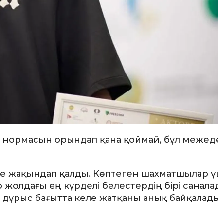
 нормасын орындап қана қоймай, бұл межед
ге жақындап қалды. Көптеген шахматшылар ү
жолдағы ең күрделі белестердің бірі санала
дұрыс бағытта келе жатқаны анық байқалады»