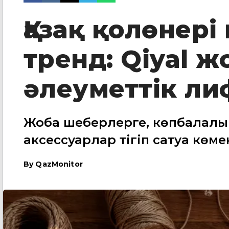
Қазақ қолөнері
тренд: Qiyal 
әлеуметтік ли
Жоба шеберлерге, көпбалалы
аксессуарлар тігіп сатуға көме
By
QazMonitor