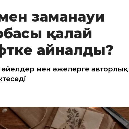
 мен заманауи
жобасы қалай
фтке айналды?
 әйелдер мен әжелерге авторлық
ктеседі