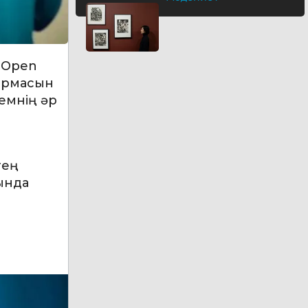
 Open
нормасын
емнің әр
тең
ында