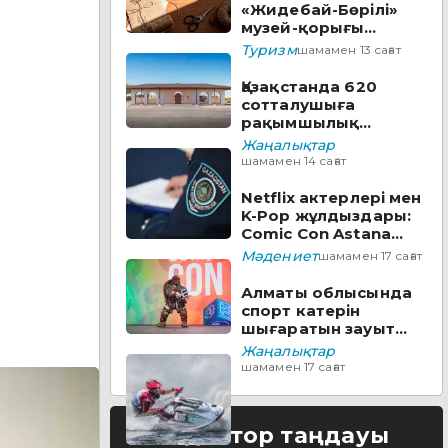
«Жидебай-Бөрілі»
музей-қорығы
аумағында заманауи
Туризм
шамамен 13 сағат
визит-орталық
құрылады
Қазақстанда 620
сотталушыға
рақымшылық
жасалды
Жаңалықтар
шамамен 14 сағат
Netflix актерлері мен
K-Pop жұлдыздары:
Comic Con Astana
фестивалі
Мәдениет
шамамен 17 сағат
бағдарламасын
ұсынды
Алматы облысында
спорт катерін
шығаратын зауыт
пен пилоттарды
Жаңалықтар
дайындайтын
шамамен 17 сағат
академия ашылады
Редактор таңдауы