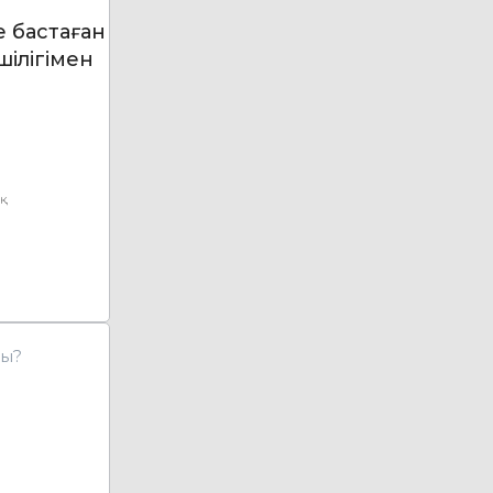
 бастаған
шілігімен
ық
ды?