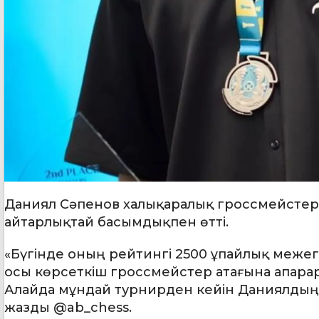
Даниял Сәпенов халықаралық гроссмейстер
айтарлықтай басымдықпен өтті.
«Бүгінде оның рейтингі 2500 ұпайлық меже
осы көрсеткіш гроссмейстер атағына апарар 
Алайда мұндай турнирден кейін Даниялдың 
жазды @ab_chess.