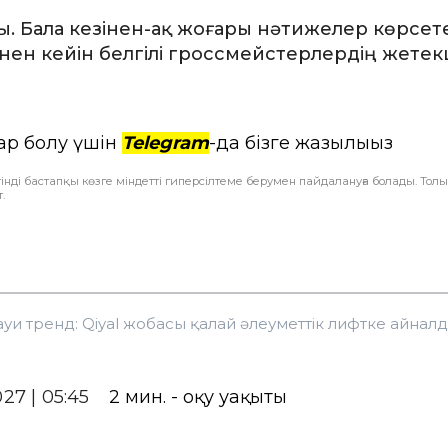
. Бала кезінен-ақ жоғары нәтижелер көрсете
нен кейін белгілі гроссмейстерлердің жетек
ар болу үшін
Telegram
-да бізге жазылыңыз
інді бастапқы көзге міндетті гиперсілтеме берумен пайдалануға болады. Тол
.
уи тренд: Qiyal жобасы қалай әлеуметтік лифтке айнал
027 | 05:45
2
мин. - оқу уақыты