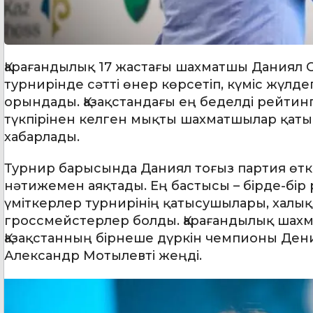
Қарағандылық 17 жастағы шахматшы Даниял 
турнирінде сәтті өнер көрсетіп, күміс жүл
орындады. Қазақстандағы ең беделді рейтин
түкпірінен келген мықты шахматшылар қатыс
хабарлады.
Турнир барысында Даниял тоғыз партия өткіз
нәтижемен аяқтады. Ең бастысы – бірде-бір
үміткерлер турнирінің қатысушылары, халы
гроссмейстерлер болды. Қарағандылық шах
Қазақстанның бірнеше дүркін чемпионы Де
Александр Мотылевті жеңді.