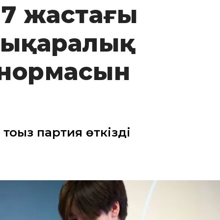
17 жастағы
лықаралық
 нормасын
оғыз партия өткізді