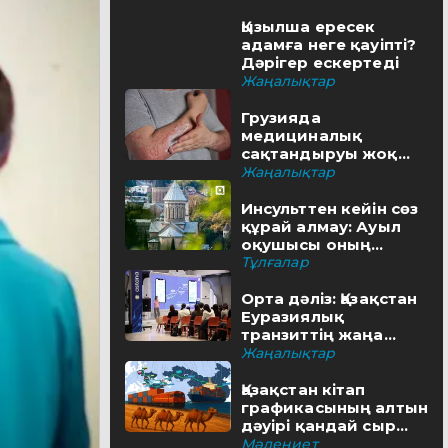
Қызылша ересек
адамға неге қауіпті?
Дәрігер ескертеді
Жаңалықтар
Грузияда
медициналық
сақтандыруы жоқ
туристерге айыппұл
Жаңалықтар
салынуы мүмкін
Инсульттен кейін сөз
құрай алмау: Ауыл
оқушысы оның
шешімін тапты
Тұлғалар
Орта дәліз: Қазақстан
Еуразиялық
транзиттің жаңа
бағытын қалай салып
Жаңалықтар
жатыр
Қазақстан кітап
графикасының алтын
дәуірі қандай сыр
бүгіп жатыр?
Мәдениет