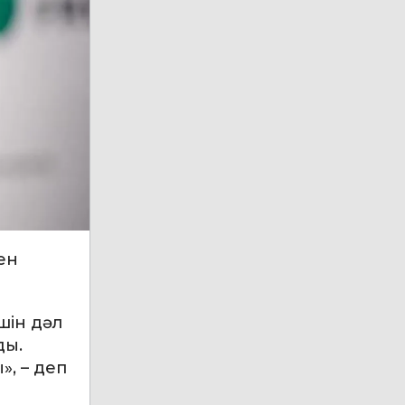
ен
шін дәл
ды.
, – деп