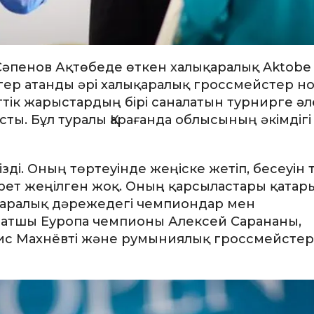
Сәпенов Ақтөбеде өткен халықаралық Aktobe
дегер атанды әрі халықаралық гроссмейстер 
гтік жарыстардың бірі саналатын турнирге әл
ты. Бұл туралы Қарағанда облысының әкімдігі
ді. Оның төртеуінде жеңіске жетіп, бесеуін 
 рет жеңілген жоқ. Оның қарсыластары қатар
қаралық дәрежедегі чемпиондар мен
матшы Еуропа чемпионы Алексей Сарананы,
нис Махнёвті және румыниялық гроссмейстер