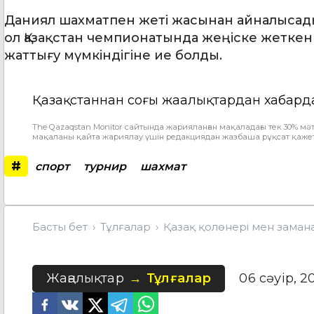
Даниял шахматпен жеті жасынан айналысады
ол Қазақстан чемпионатында жеңіске жеткен
жаттығу мүмкіндігіне ие болды.
Қазақстаннан соңғы жаңалықтардан хабард
The Qazaqstan Monitor сайтында жарияланған мақаладағы тек 30% мәт
мақаланы қайта жариялау үшін редакциядан жазбаша рұқсат қажет
#
спорт
турнир
шахмат
Басты бет
Тұлғалар
Қазақ қолөнері мен замана
Жаңалықтар
Тұлғалар
06 сәуір, 2