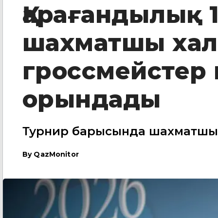
Қарағандылық 
шахматшы ха
гроссмейстер
орындады
Турнир барысында шахматшы т
By
QazMonitor