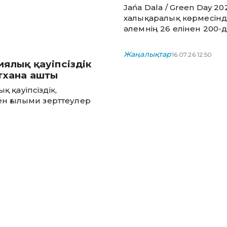
таныстырылып жа
Jańa Dala / Green Day 20
халықаралық көрмесін
әлемнің 26 елінен 200-
астам компания ауыл
шаруашылығына арналғ
Жаңалықтар
16.07.26 12:50
инновациялық шешімд
ялық қауіпсіздік
ұсынды
тхана ашты
 қауіпсіздік,
ен ғылыми зерттеулер