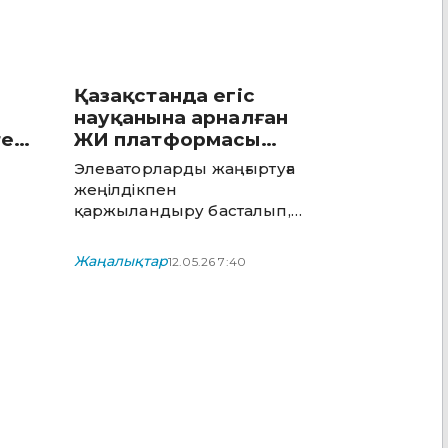
Қазақстанда егіс
науқанына арналған
тен
ЖИ платформасы
а
пилоттық режимде
Элеваторларды жаңғыртуға
іске қосылды
жеңілдікпен
қаржыландыру басталып,
к
астық сақтау қуатын 1 млн
тоннаға дейін ұлғайту
Жаңалықтар
12.05.26 7:40
ы
жоспарланып отыр