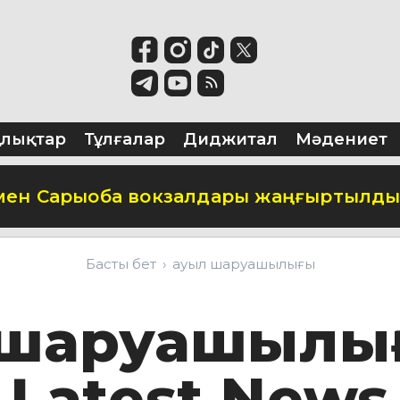
аяу жүргінші жауапқа тартылды
елілерінің мәдениеті» көрмесі Қытайда
алықтар
Тұлғалар
Диджитал
Мәдениет
мен Сарыоба вокзалдары жаңғыртылд
іліміне қатысты XVII ғасырдың сирек 
Басты бет
ауыл шаруашылығы
уқымды өңдеу жұмыстарының төртінші 
 шаруашылы
 35 млрд теңгелік туристік жобаларды і
Latest News