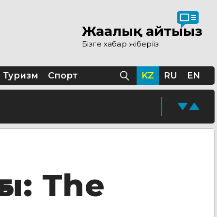
Жаңалық айтыңыз
Бізге хабар жіберіңіз
 ашылды
Туризм
Спорт
KZ
RU
EN
ы
қолжазбасы табылды
кезеңі жүріп жатыр
ғы
: The
ске қосады