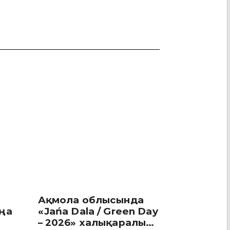
уға болады
Ақмола облысында
ңа
«Jańa Dala / Green Day
– 2026» халықаралық