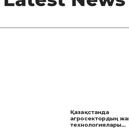
ң қаражатын тартуға рұқсатты онлайн ал
Қазақстанда
агросектордың жа
технологиялары