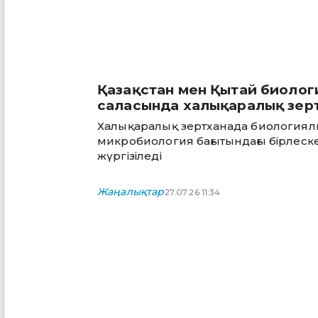
Қазақстан мен Қытай биологи
саласында халықаралық зер
Халықаралық зертханада биологиялық
микробиология бағытындағы бірлеск
жүргізіледі
Жаңалықтар
27.07.26 11:34