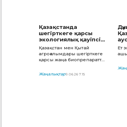
Қазақстанда
Дүн
шегірткеге қарсы
Қа
экологиялық қауіпсіз
ау
технология сыналды
де
Қазақстан мен Қытай
Ет 
агроғалымдары шегірткеге
аш
қарсы жаңа биопрепаратты
сәтті сынады
Жаң
Жаңалықтар
9.06.26 7:15