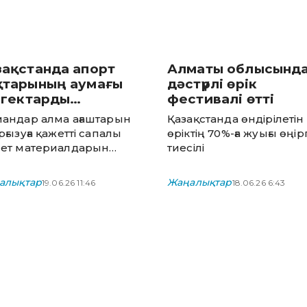
зақстанда апорт
Алматы облысынд
қтарының аумағы
дәстүрлі өрік
0 гектарды
фестивалі өтті
мтитын болады
андар алма ағаштарын
Қазақстанда өндірілетін
рғызуға қажетті сапалы
өріктің 70%-ға жуығы өңір
ет материалдарын
тиесілі
ындап жатыр
алықтар
Жаңалықтар
19.06.26 11:46
18.06.26 6:43