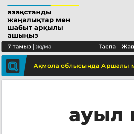
Қазақстанды
Астанада 19 мыңнан астам ж
жаңалықтар мен
шабыт арқылы
ашыңыз
Қазақстанның «Ұлы дала көшп
7 тамыз
|
жұма
Таспа
Жаң
Ақмола облысында Аршалы 
Мәскеуден Қожа Ахмет Ясауи 
Астанада масаларға қарсы а
ауыл
Pana Asia Шығыс Қазақстанда