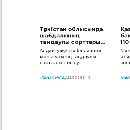
Түркістан облысында
Қа
шабдалының
ба
таңдаулы сорттары
11
өсіріле бастады
қа
Алдағы уақытта бақта шие
Мам
мен жүзімнің таңдаулы
оты
сорттарын өсіру
көш
жоспарланып отыр
дай
Жаңалықтар
Жаң
25.06.26 9:40