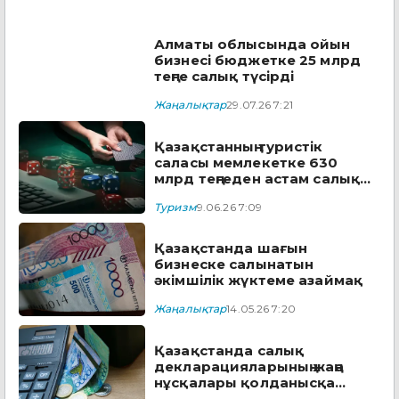
Алматы облысында ойын
бизнесі бюджетке 25 млрд
теңге салық түсірді
Жаңалықтар
29.07.26 7:21
Қазақстанның туристік
саласы мемлекетке 630
млрд теңгеден астам салық
түсірді
Туризм
9.06.26 7:09
Қазақстанда шағын
бизнеске салынатын
әкімшілік жүктеме азаймақ
Жаңалықтар
14.05.26 7:20
Қазақстанда салық
декларацияларының жаңа
нұсқалары қолданысқа
енгізілді