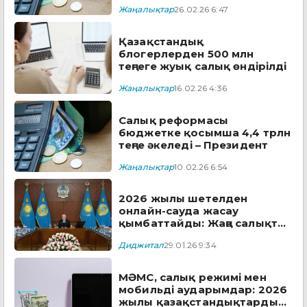
Жаңалықтар
26.02.26 6:47
Қазақстандық
блогерлерден 500 млн
теңгеге жуық салық өндірілді
Жаңалықтар
16.02.26 4:36
Салық реформасы
бюджетке қосымша 4,4 трлн
теңге әкеледі – Президент
Жаңалықтар
10.02.26 6:54
2026 жылы шетелден
онлайн-сауда жасау
қымбаттайды: Жаңа салықтар
мен ережелер
Диджитал
29.01.26 9:34
МӘМС, салық режимі мен
мобильді аударымдар: 2026
жылы қазақстандықтарды