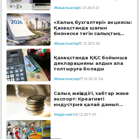
не күтіп тұр?
Жаңалықтар
3.01.26 9:21
«Халық бухгалтері» акциясы:
Қазақстанда шағын
бизнеске тегін салықтық
көмек көрсетіледі
Жаңалықтар
31.12.25 9:52
Қазақстанда ҚҚС бойынша
декларацияны алдын ала
толтыруға болады
Жаңалықтар
27.12.25 10:34
Салық жеңілдігі, хабтар және
экспорт: Креативті
индустрия қалай дамып
жатыр
Мәдениет
25.12.25 7:47