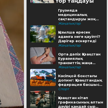
Редактор таңдауы
Грузияда
медициналық
сақтандыруы жоқ
туристерге айыппұл
Жаңалықтар
салынуы мүмкін
Қызылша ересек
адамға неге қауіпті?
Дәрігер ескертеді
Жаңалықтар
Орта дәліз: Қазақстан
Еуразиялық
транзиттің жаңа
бағытын қалай салып
Жаңалықтар
жатыр
Кәсіпқой бокстағы
допинг: Қазақстандық
федерация басшысы
QazMonitor
Спорт
басылымына пікір
білдірді
Қазақстан кітап
графикасының алтын
дәуірі қандай сыр