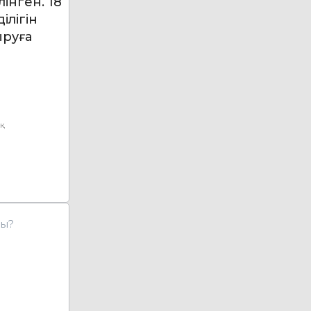
інген. 18
ілігін
ыруға
ық
ды?