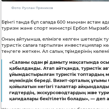
Фото: Руслан Пряников
Бүгінгі таңда бұл салада 600 мыңнан астам а
туризм және спорт министрі Ербол Мырзабо
Оның айтуынша, елімізге келген шетелдік т
туристік салаға тартылған инвестициялар кө
теңгеге жеткен. Ал салық түсімдерінің көлем
«Саланы одан әрі дамыту мақсатында о
қабылданды. Атап айтқанда, туристік авто
ұйымдастырылған туристік топтардың ме
мүмкіндік береді. Визит-орталық ұғымы 
қойылатын негізгі талаптар айқындалды
гидтердің, экскурсоводтардың және ту
қағидалары бекітілетін болады», — деп 