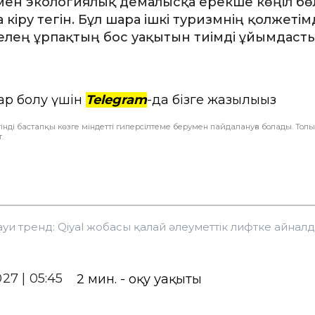
ен экологиялық демалысқа ерекше көңіл бөл
 кіру тегін. Бұл шара ішкі туризмнің қолжетімд
келең ұрпақтың бос уақытын тиімді ұйымдаст
ар болу үшін
Telegram
-да бізге жазылыңыз
інді бастапқы көзге міндетті гиперсілтеме берумен пайдалануға болады. Тол
.
уи тренд: Qiyal жобасы қалай әлеуметтік лифтке айнал
027 | 05:45
2
мин. - оқу уақыты