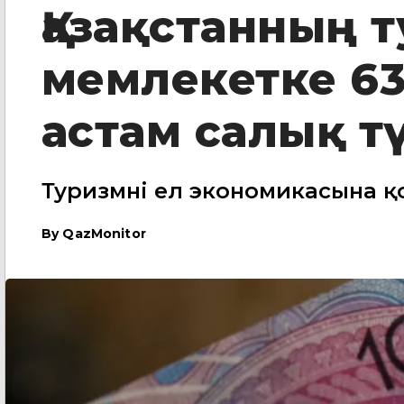
Қазақстанның 
мемлекетке 63
астам салық тү
Туризмнің ел экономикасына қос
By
QazMonitor