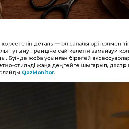
көрсететін деталь — ол сапалы әрі қолмен ті
алы тұтыну трендіне сай келетін заманауи қо
Бүгінде жоба ұсынған бірегей аксессуарлар,
тно-стильді жаңа деңгейге шығарып, дәстүр
арлайды
QazMonitor
.