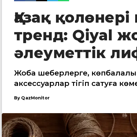
Қазақ қолөнері
тренд: Qiyal 
әлеуметтік ли
Жоба шеберлерге, көпбалалы
аксессуарлар тігіп сатуға көм
By
QazMonitor