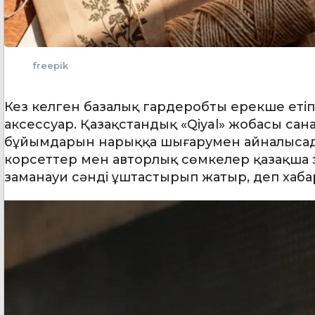
freepik
Кез келген базалық гардеробты ерекше етіп 
аксессуар. Қазақстандық «Qiyal» жобасы сан
бұйымдарын нарыққа шығарумен айналысады. 
корсеттер мен авторлық сөмкелер қазақша э
заманауи сәнді ұштастырып жатыр, деп хаб