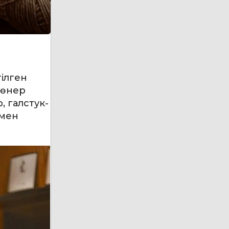
гілген
лөнер
 галстук-
 мен