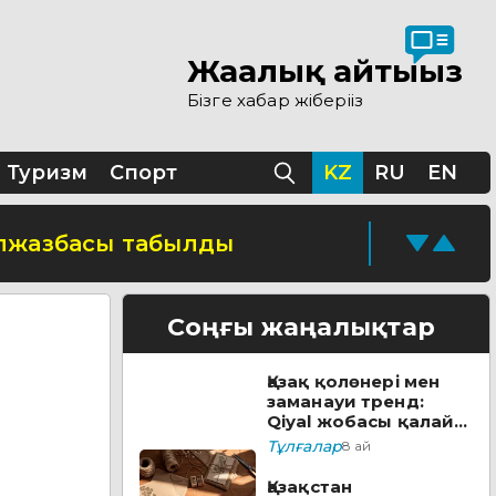
Жаңалық айтыңыз
 ашылды
Бізге хабар жіберіңіз
ы
Туризм
Спорт
KZ
RU
EN
қолжазбасы табылды
кезеңі жүріп жатыр
Соңғы жаңалықтар
Қазақ қолөнері мен
ске қосады
заманауи тренд:
Qiyal жобасы қалай
әлеуметтік лифтке
Тұлғалар
8 ай
айналды?
уға болады
Қазақстан