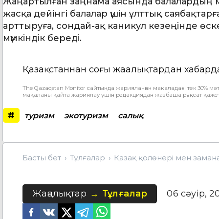
Жаңартылған заңнама аясында балалардың м
жасқа дейінгі балалар үшін ұлттық саябақтарға
арттыруға, сондай-ақ каникул кезеңінде өс
мүмкіндік береді.
Қазақстаннан соңғы жаңалықтардан хабард
The Qazaqstan Monitor сайтында жарияланған мақаладағы тек 30% мәт
мақаланы қайта жариялау үшін редакциядан жазбаша рұқсат қажет
#
туризм
экотуризм
салық
Басты бет
Тұлғалар
Қазақ қолөнері мен замана
Жаңалықтар
Тұлғалар
06 сәуір, 2