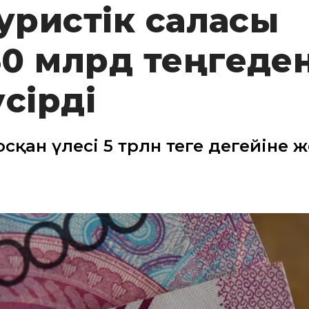
туристік саласы
0 млрд теңгеде
сірді
қан үлесі 5 трлн теңге деңгейіне ж