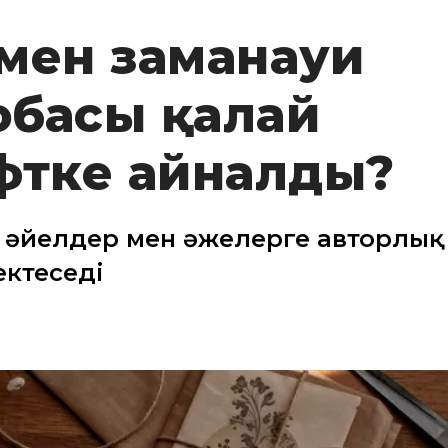
 мен заманауи
жобасы қалай
фтке айналды?
 әйелдер мен әжелерге авторлық
ектеседі