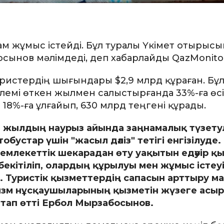
дам жұмыс істейді. Бұл туралы Үкімет отырыс
сынов мәлімдеді, деп хабарлайды QazMonito
уристердің шығындары $2,9 млрд құраған. Бұл
лемі өткен жылмен салыстырғанда 33%-ға өсіп
і 18%-ға ұлғайып, 630 млрд теңгені құрады.
сы жылдың наурыз айында заңнамалық түзету
бустар үшін "жасыл дәліз" тетігі енгізілуде.
млекеттік шекарадан өту уақытын едәуір қ
бекітіліп, олардың құрылуы мен жұмыс істеу
. Туристік қызметтердің сапасын арттыру м
ризм нұсқаушыларының қызметін жүзеге асыр
атап өтті Ербол Мырзабосынов.