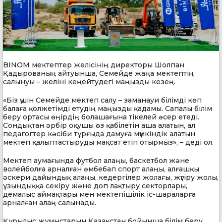
BINOM мектептер желісінің директоры Шолпан
Қадырованың айтуынша, Семейде жаңа мектептің
салынуы – желіні кеңейтудегі маңызды кезең.
«Біз үшін Семейде мектеп салу – заманауи білімді көп
балаға қолжетімді етудің маңызды қадамы. Сапалы білім
беру ортасы өңірдің болашағына тікелей әсер етеді.
Сондықтан әрбір оқушы өз қабілетін аша алатын, ал
педагогтер кәсіби тұрғыда дамуға мүмкіндік алатын
мектеп қалыптастыруды мақсат етіп отырмыз», – деді ол.
Мектеп аумағында футбол алаңы, баскетбол және
волейболға арналған әмбебап спорт алаңы, алғашқы
әскери дайындық алаңы, кедергілер жолағы, жүгіру жолы,
ұзындыққа секіру және доп лақтыру секторлары,
демалыс аймақтары мен мектепішілік іс-шараларға
арналған алаң салынады.
Құрылыс жұмыстарын Қазақстан бойынша білім беру