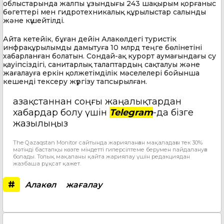
облыстарында жалпы ұзындығы 243 шақырым қорғаныс
бөгеттері мен гидротехникалық құрылыстар салынды
және күшейтілді.
Айта кетейік, бұған дейін Алакөлдегі туристік
инфрақұрылымды дамытуға 10 млрд теңге бөлінетіні
хабарланған болатын. Сондай-ақ курорт аумағындағы су
қауіпсіздігі, санитарлық талаптардың сақталуы және
жағалауға еркін қолжетімділік мәселелері бойынша
кешенді тексеру жүргізу тапсырылған.
Қазақстаннан соңғы жаңалықтардан
хабардар болу үшін
Telegram
-да бізге
жазылыңыз
The Qazaqstan Monitor сайтында жарияланған мақаладағы тек 30%
мәтінді бастапқы көзге міндетті гиперсілтеме берумен пайдалануға
болады. Толық мақаланы қайта жариялау үшін редакциядан
жазбаша рұқсат қажет.
#
Алакөл
жағалау