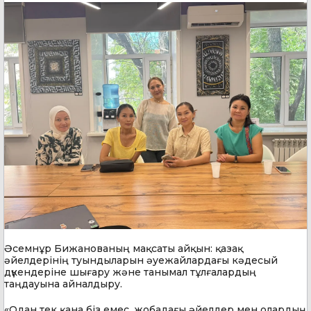
Әсемнұр Бижанованың мақсаты айқын: қазақ
әйелдерінің туындыларын әуежайлардағы кәдесый
дүкендеріне шығару және танымал тұлғалардың
таңдауына айналдыру.
«Одан тек қана біз емес, жобадағы әйелдер мен олардың