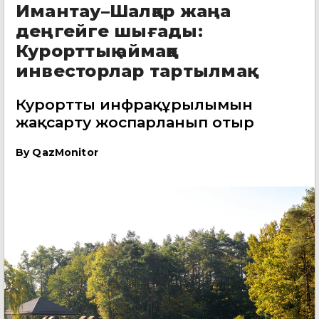
Имантау–Шалқар жаңа
деңгейге шығады:
Курорттық аймаққа
инвесторлар тартылмақ
Курорттың инфрақұрылымын
жақсарту жоспарланып отыр
By
QazMonitor