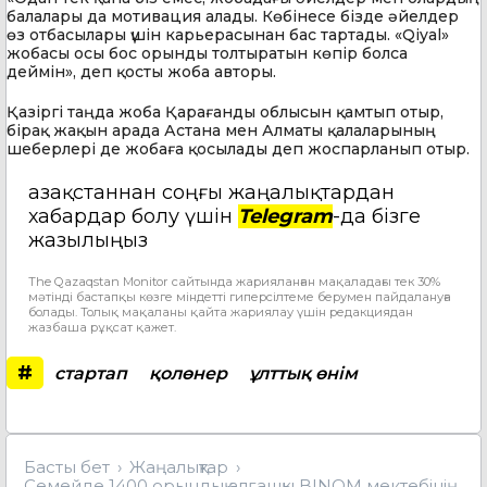
балалары да мотивация алады. Көбінесе бізде әйелдер
өз отбасылары үшін карьерасынан бас тартады. «Qiyal»
жобасы осы бос орынды толтыратын көпір болса
деймін», деп қосты жоба авторы.
Қазіргі таңда жоба Қарағанды облысын қамтып отыр,
бірақ жақын арада Астана мен Алматы қалаларының
шеберлері де жобаға қосылады деп жоспарланып отыр.
Қазақстаннан соңғы жаңалықтардан
хабардар болу үшін
Telegram
-да бізге
жазылыңыз
The Qazaqstan Monitor сайтында жарияланған мақаладағы тек 30%
мәтінді бастапқы көзге міндетті гиперсілтеме берумен пайдалануға
болады. Толық мақаланы қайта жариялау үшін редакциядан
жазбаша рұқсат қажет.
#
стартап
қолөнер
ұлттық өнім
Басты бет
Жаңалықтар
Семейде 1400 орындық алғашқы BINOM мектебінің