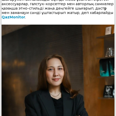
аксессуарлар, галстук-корсеттер мен авторлық сөмкелер
қазақша этно-стильді жаңа деңгейге шығарып, дәстүр
мен заманауи сәнді ұштастырып жатыр, деп хабарлайды
QazMonitor
.