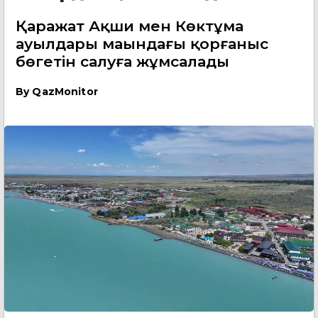
Қаражат Ақши мен Көктұма
ауылдары маңындағы қорғаныс
бөгетін салуға жұмсалады
By
QazMonitor