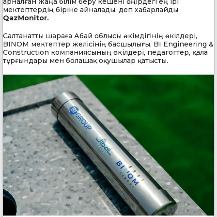
арналған жаңа білім беру кешені өңірдегі ең ірі
мектептердің біріне айналады, деп хабарлайды
QazMonitor.
Салтанатты шараға Абай облысы әкімдігінің өкілдері,
BINOM мектептер желісінің басшылығы, BI Engineering &
Construction компаниясының өкілдері, педагогтер, қала
тұрғындары мен болашақ оқушылар қатысты.