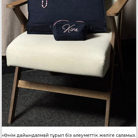
«Өнім дайындалмай тұрып біз әлеуметтік желіге саламыз.