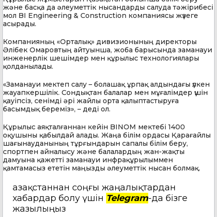
және басқа да әлеуметтік нысандарды салуда тәжірибесі
мол BI Engineering & Construction компаниясы жүзеге
асырады.
Компанияның «Орталық» дивизионының директоры
Әлібек Омаровтың айтуынша, жоба барысында заманауи
инженерлік шешімдер мен құрылыс технологиялары
қолданылады.
«Заманауи мектеп салу – болашақ ұрпақ алдындағы үлкен
жауапкершілік. Сондықтан балалар мен мұғалімдер үшін
қауіпсіз, сенімді әрі жайлы орта қалыптастыруға
басымдық береміз», – деді ол.
Құрылыс аяқталғаннан кейін BINOM мектебі 1400
оқушыны қабылдай алады. Жаңа білім ордасы Қарағайлы
шағынауданының тұрғындарын сапалы білім беру,
спортпен айналысу және балалардың жан-жақты
дамуына қажетті заманауи инфрақұрылыммен
қамтамасыз ететін маңызды әлеуметтік нысан болмақ.
Қазақстаннан соңғы жаңалықтардан
хабардар болу үшін
Telegram
-да бізге
жазылыңыз