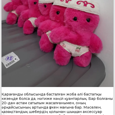
Қарағанды облысында басталған жоба әлі бастапқы
кезеңде болса да, нәтиже көңіл қуантарлық. Бар болғаны
20-дан астам сатылым жасалғанымен, оның
әрқайсысының артында үлкен мағына бар. Мәселен,
қазақстандық шебердің қолынан шыққан аксессуар