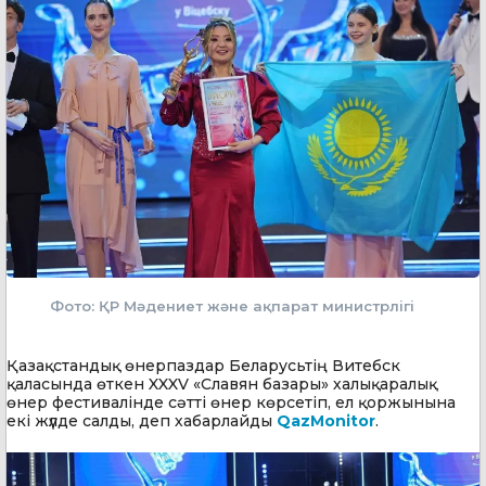
Фото: ҚР Мәдениет және ақпарат министрлігі
Қазақстандық өнерпаздар Беларусьтің Витебск
қаласында өткен XXXV «Славян базары» халықаралық
өнер фестивалінде сәтті өнер көрсетіп, ел қоржынына
екі жүлде салды, деп хабарлайды
QazMonitor
.