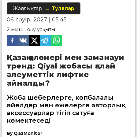
Жаңалықтар
Тұлғалар
06 сәуір, 2027 | 05:45
2
мин. - оқу уақыты
Қазақ қолөнері мен заманауи
тренд: Qiyal жобасы қалай
әлеуметтік лифтке
айналды?
Жоба шеберлерге, көпбалалы
әйелдер мен әжелерге авторлық
аксессуарлар тігіп сатуға
көмектеседі
By
QazMonitor