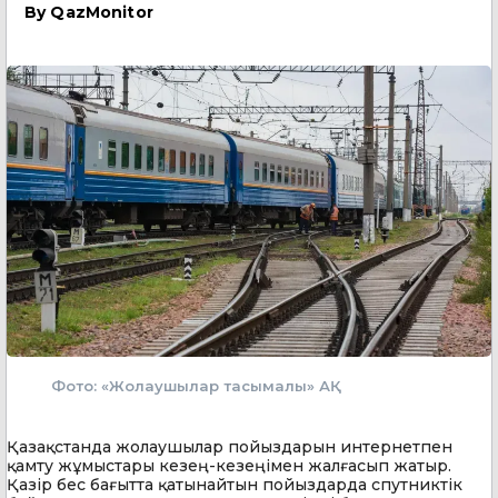
By
QazMonitor
Фото: «Жолаушылар тасымалы» АҚ
Қазақстанда жолаушылар пойыздарын интернетпен
қамту жұмыстары кезең-кезеңімен жалғасып жатыр.
Қазір бес бағытта қатынайтын пойыздарда спутниктік