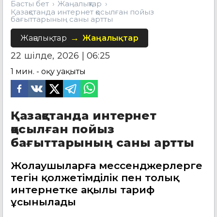
Басты бет
Жаңалықтар
Қазақстанда интернет қосылған пойыз
бағыттарының саны артты
Жаңалықтар
Жаңалықтар
22 шілде, 2026 | 06:25
1
мин. - оқу уақыты
Қазақстанда интернет
қосылған пойыз
бағыттарының саны артты
Жолаушыларға мессенджерлерге
тегін қолжетімділік пен толық
интернетке ақылы тариф
ұсынылады