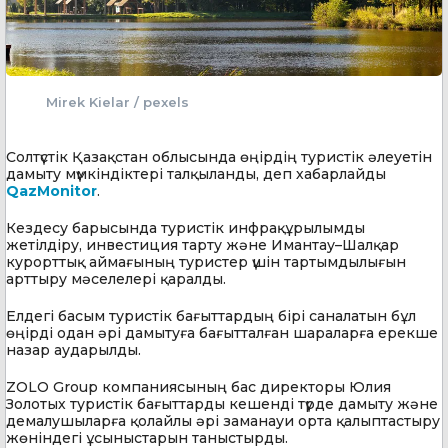
Mirek Kielar / pexels
Солтүстік Қазақстан облысында өңірдің туристік әлеуетін
дамыту мүмкіндіктері талқыланды, деп хабарлайды
QazMonitor
.
Кездесу барысында туристік инфрақұрылымды
жетілдіру, инвестиция тарту және Имантау–Шалқар
курорттық аймағының туристер үшін тартымдылығын
арттыру мәселелері қаралды.
Елдегі басым туристік бағыттардың бірі саналатын бұл
өңірді одан әрі дамытуға бағытталған шараларға ерекше
назар аударылды.
ZOLO Group компаниясының бас директоры Юлия
Золотых туристік бағыттарды кешенді түрде дамыту және
демалушыларға қолайлы әрі заманауи орта қалыптастыру
жөніндегі ұсыныстарын таныстырды.