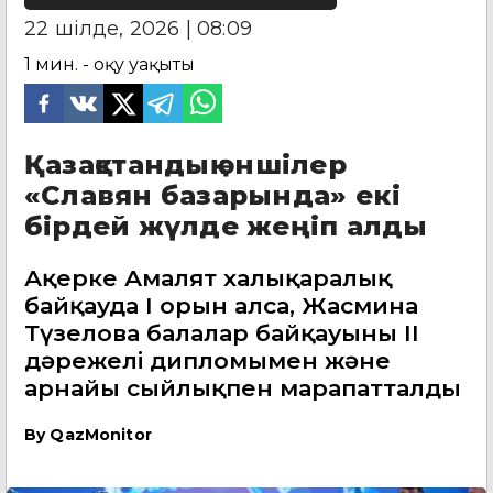
22 шілде, 2026 | 08:09
1
мин. - оқу уақыты
Қазақстандық әншілер
«Славян базарында» екі
бірдей жүлде жеңіп алды
Ақерке Амалят халықаралық
байқауда І орын алса, Жасмина
Түзелова балалар байқауының ІІ
дәрежелі дипломымен және
арнайы сыйлықпен марапатталды
By
QazMonitor