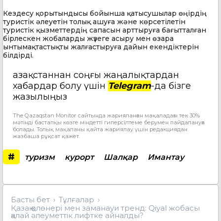
Кездесу қорытындысы бойынша қатысушылар өңірдің
туристік әлеуетін толық ашуға және көрсетілетін
туристік қызметтердің сапасын арттыруға бағытталған
бірлескен жобаларды жүзеге асыру мен өзара
ынтымақтастықты жалғастыруға дайын екендіктерін
білдірді.
Қазақстаннан соңғы жаңалықтардан
хабардар болу үшін
Telegram
-да бізге
жазылыңыз
The Qazaqstan Monitor сайтында жарияланған мақаладағы тек 30%
мәтінді бастапқы көзге міндетті гиперсілтеме берумен пайдалануға
болады. Толық мақаланы қайта жариялау үшін редакциядан
жазбаша рұқсат қажет.
#
туризм
курорт
Шалқар
Имантау
Басты бет
Тұлғалар
Қазақ қолөнері мен заманауи тренд: Qiyal жобасы
қалай әлеуметтік лифтке айналды?