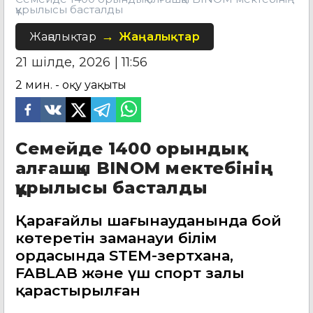
құрылысы басталды
Жаңалықтар
Жаңалықтар
21 шілде, 2026 | 11:56
2
мин. - оқу уақыты
Семейде 1400 орындық
алғашқы BINOM мектебінің
құрылысы басталды
Қарағайлы шағынауданында бой
көтеретін заманауи білім
ордасында STEM-зертхана,
FABLAB және үш спорт залы
қарастырылған