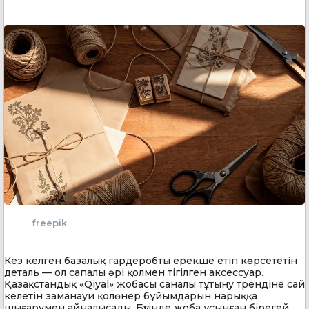
freepik
Кез келген базалық гардеробты ерекше етіп көрсететін
деталь — ол сапалы әрі қолмен тігілген аксессуар.
Қазақстандық «Qiyal» жобасы саналы тұтыну трендіне сай
келетін заманауи қолөнер бұйымдарын нарыққа
шығарумен айналысады. Бүгінде жоба ұсынған бірегей