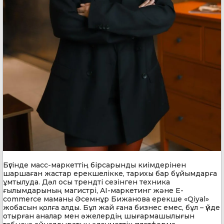
Бүгінде масс-маркеттің бірсарынды киімдерінен
шаршаған жастар ерекшелікке, тарихы бар бұйымдарға
ұмтылуда. Дәл осы трендті сезінген техника
ғылымдарының магистрі, AI-маркетинг және E-
commerce маманы Әсемнұр Бижанова ерекше «Qiyal»
жобасын қолға алды. Бұл жай ғана бизнес емес, бұл – үйде
отырған аналар мен әжелердің шығармашылығын