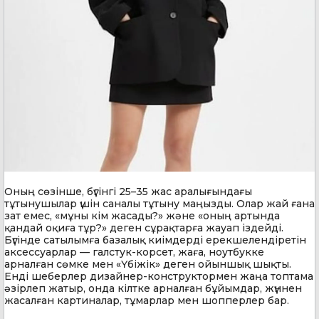
Оның сөзінше, бүгінгі 25–35 жас аралығындағы
тұтынушылар үшін саналы тұтыну маңызды. Олар жай ғана
зат емес, «мұны кім жасады?» және «оның артында
қандай оқиға тұр?» деген сұрақтарға жауап іздейді.
Бүгінде сатылымға базалық киімдерді ерекшелендіретін
аксессуарлар — галстук-корсет, жаға, ноутбукке
арналған сөмке мен «Үбіжік» деген ойыншық шықты.
Енді шеберлер дизайнер-конструктормен жаңа топтама
әзірлеп жатыр, онда кілтке арналған бұйымдар, жүннен
жасалған картиналар, тұмарлар мен шопперлер бар.