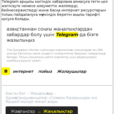
Telegram арқылы мәтіндік хабарлама алмасуға тегін қол
жеткізуге немесе әлеуметтік желілерді,
бейнесервистерді және басқа интернет ресурстарын
толық пайдалануға мүмкіндік беретін ақылы тарифті
қосуға болады.
Қазақстаннан соңғы жаңалықтардан
хабардар болу үшін
Telegram
-да бізге
жазылыңыз
The Qazaqstan Monitor сайтында жарияланған мақаладағы тек 30%
мәтінді бастапқы көзге міндетті гиперсілтеме берумен пайдалануға
болады. Толық мақаланы қайта жариялау үшін редакциядан
жазбаша рұқсат қажет.
#
интернет
пойыз
Жолаушылар
Басты бет
Жаңалықтар
Қазақстандық әншілер «Славян базарында» екі
бірдей жүлде жеңіп алды
Жаңалықтар
Жаңалықтар