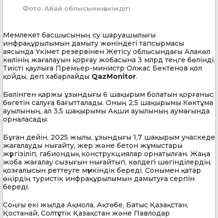
Фото: Абай облысының әкімдігі
Мемлекет басшысының су шаруашылығы
инфрақұрылымын дамыту жөніндегі тапсырмасы
аясында Үкімет резервінен Жетісу облысындағы Алакөл
көлінің жағалауын қорғау жобасына 3 млрд теңге бөлінді.
Тиісті қаулыға Премьер-министр Олжас Бектенов қол
қойды, деп хабарлайды
QazMonitor
.
Бөлінген қаржы ұзындығы 6 шақырым болатын қорғаныс
бөгетін салуға бағытталады. Оның 2,5 шақырымы Көктұма
ауылының, ал 3,5 шақырымы Ақши ауылының аумағында
орналасады.
Бұған дейін, 2025 жылы, ұзындығы 1,7 шақырым учаскеде
жағалауды нығайту, жер және бетон жұмыстары
жүргізіліп, габиондық конструкциялар орнатылған. Жаңа
жоба жағалау сызығын нығайтып, көлдегі шөгінділердің
қозғалысын реттеуге мүмкіндік береді. Сонымен қатар
өңірдің туристік инфрақұрылымын дамытуға серпін
береді.
Соңғы екі жылда Ақмола, Ақтөбе, Батыс Қазақстан,
Қостанай, Солтүстік Қазақстан және Павлодар