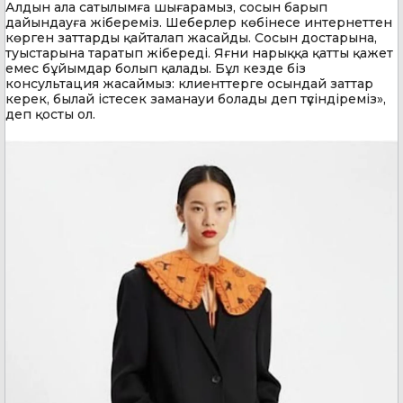
Алдын ала сатылымға шығарамыз, сосын барып
дайындауға жібереміз. Шеберлер көбінесе интернеттен
көрген заттарды қайталап жасайды. Сосын достарына,
туыстарына таратып жібереді. Яғни нарыққа қатты қажет
емес бұйымдар болып қалады. Бұл кезде біз
консультация жасаймыз: клиенттерге осындай заттар
керек, былай істесек заманауи болады деп түсіндіреміз»,
деп қосты ол.