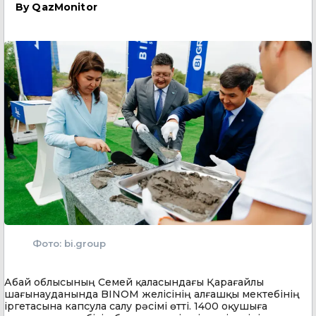
By
QazMonitor
Фото: bi.group
Абай облысының Семей қаласындағы Қарағайлы
шағынауданында BINOM желісінің алғашқы мектебінің
іргетасына капсула салу рәсімі өтті. 1400 оқушыға