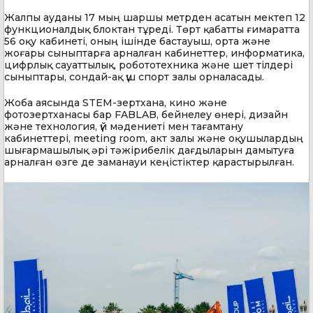
Жалпы ауданы 17 мың шаршы метрден асатын мектеп 12
функционалдық блоктан тұреді. Төрт қабатты ғимаратта
56 оқу кабинеті, оның ішінде бастауыш, орта және
жоғары сыныптарға арналған кабинеттер, информатика,
цифрлық сауаттылық, робототехника және шет тілдері
сыныптары, сондай-ақ үш спорт залы орналасады.
Жоба аясында STEM-зертхана, кино және
фотозертханасы бар FABLAB, бейнелеу өнері, дизайн
және технология, үй мәдениеті мен тағамтану
кабинеттері, meeting room, акт залы және оқушылардың
шығармашылық әрі тәжірибелік дағдыларын дамытуға
арналған өзге де заманауи кеңістіктер қарастырылған.