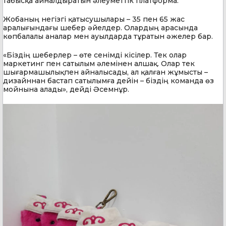
табысқа айналдыратын әлеуметтік платформа.
Жобаның негізгі қатысушылары – 35 пен 65 жас
аралығындағы шебер әйелдер. Олардың арасында
көпбалалы аналар мен ауылдарда тұратын әжелер бар.
«Біздің шеберлер – өте сенімді кісілер. Тек олар
маркетинг пен сатылым әлемінен алшақ. Олар тек
шығармашылықпен айналысады, ал қалған жұмысты –
дизайннан бастап сатылымға дейін – біздің команда өз
мойнына алады», дейді Әсемнұр.