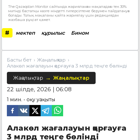
The Qazaqstan Monitor сайтында жарияланған мақаладағы тек 30%
мәтінді бастапқы көзге міндетті гиперсілтеме берумен пайдалануға
болады. Толық мақаланы қайта жариялау үшін редакциядан
жазбаша рұқсат қажет.
#
мектеп
құрылыс
Бином
Басты бет
Жаңалықтар
Алакөл жағалауын қорғауға 3 млрд теңге бөлінді
Жаңалықтар
Жаңалықтар
22 шілде, 2026 | 06:08
1
мин. - оқу уақыты
Алакөл жағалауын қорғауға
3 млрд теңге бөлінді