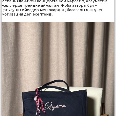
Испанияда өткен концертте бой көрсетіп, әлеуметтік
желілерде трендке айналған. Жоба авторы бұл –
қатысушы әйелдер мен олардың балалары үшін үлкен
мотивация деп есептейді.