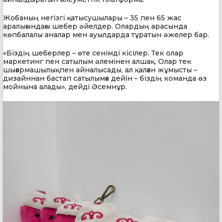
Жобаның негізгі қатысушылары – 35 пен 65 жас
аралығындағы шебер әйелдер. Олардың арасында
көпбалалы аналар мен ауылдарда тұратын әжелер бар.
«Біздің шеберлер – өте сенімді кісілер. Тек олар
маркетинг пен сатылым әлемінен алшақ. Олар тек
шығармашылықпен айналысады, ал қалған жұмысты –
дизайннан бастап сатылымға дейін – біздің команда өз
мойнына алады», дейді Әсемнұр.