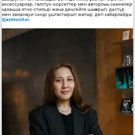
аксессуарлар, галстук-корсеттер мен авторлық сөмкелер
қазақша этно-стильді жаңа деңгейге шығарып, дәстүр
мен заманауи сәнді ұштастырып жатыр, деп хабарлайды
QazMonitor
.