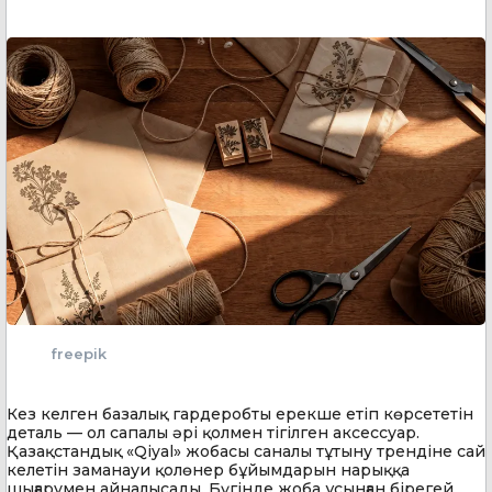
freepik
Кез келген базалық гардеробты ерекше етіп көрсететін
деталь — ол сапалы әрі қолмен тігілген аксессуар.
Қазақстандық «Qiyal» жобасы саналы тұтыну трендіне сай
келетін заманауи қолөнер бұйымдарын нарыққа
шығарумен айналысады. Бүгінде жоба ұсынған бірегей