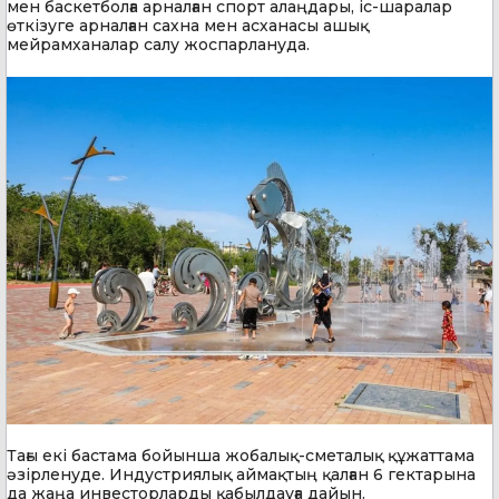
мен баскетболға арналған спорт алаңдары, іс-шаралар
өткізуге арналған сахна мен асханасы ашық
мейрамханалар салу жоспарлануда.
Тағы екі бастама бойынша жобалық-сметалық құжаттама
әзірленуде. Индустриялық аймақтың қалған 6 гектарына
да жаңа инвесторларды қабылдауға дайын.