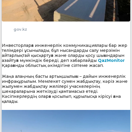
gov.kz
Инвесторларға инженерлік коммуникациялары бар жер
телімдері ұсынылады, бұл нысандарды салу мерзімін
айтарлықтай қысқартуға және оларды қосу шығындарын
азайтуға мүмкіндік береді, деп хабарлайды
QazMonitor
Қарағанды облыстық әкімдігіне сілтеме жасап.
Жаңа алаңның басты артықшылығы – дайын инженерлік
инфрақұрылым. Мемлекет сумен жабдықтау, кәріз және
жылумен жабдықтау желілері учаскелерінің
шекараларына жеткізуді қамтамасыз етеді.
Кәсіпкерлердің оларға қосылып, құрылысқа кірісуі ғана
қалады.