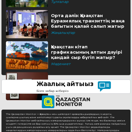
Тұлғалар
Орта дәліз: Қазақстан
Еуразиялық транзиттің жаңа
бағытын қалай салып жатыр
Жаңалықтар
Қазақстан кітап
графикасының алтын дәуірі
қандай сыр бүгіп жатыр?
Мәдениет
Жаңалық айтыңыз
Бізге хабар жіберіңіз
The Qazaqstan Monitor — Қазақстан мен шетелдегі қазақстандықтардың іскерлік,
шығармашылық және жетістіктері туралы оқиғаларды хабарлайтын веб-сайт. The
Qazaqstan Monitor веб-сайтының материалдарымен жұмыс істегенде, тек бастапқы көзіне
міндетті гиперсілтеме бар мәтіннің 30%-ына рұқсат етіледі. Толық материалды пайдалану
үшін редакцияның рұқсатын алу қажет. The Qazaqstan Monitor редакторлары
мақалалардың авторларының көзқарастарын әрдайым бөліспейді. Материалдарды