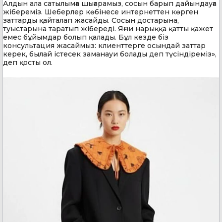
Алдын ала сатылымға шығарамыз, сосын барып дайындауға
жібереміз. Шеберлер көбінесе интернеттен көрген
заттарды қайталап жасайды. Сосын достарына,
туыстарына таратып жібереді. Яғни нарыққа қатты қажет
емес бұйымдар болып қалады. Бұл кезде біз
консультация жасаймыз: клиенттерге осындай заттар
керек, былай істесек заманауи болады деп түсіндіреміз»,
деп қосты ол.