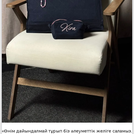
«Өнім дайындалмай тұрып біз әлеуметтік желіге саламыз.