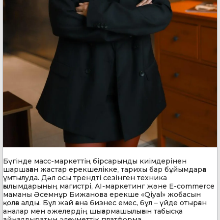
Бүгінде масс-маркеттің бірсарынды киімдерінен
шаршаған жастар ерекшелікке, тарихы бар бұйымдарға
ұмтылуда. Дәл осы трендті сезінген техника
ғылымдарының магистрі, AI-маркетинг және E-commerce
маманы Әсемнұр Бижанова ерекше «Qiyal» жобасын
қолға алды. Бұл жай ғана бизнес емес, бұл – үйде отырған
аналар мен әжелердің шығармашылығын табысқа
айналдыратын әлеуметтік платформа.