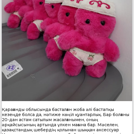
Қарағанды облысында басталған жоба әлі бастапқы
кезеңде болса да, нәтиже көңіл қуантарлық. Бар болғаны
20-дан астам сатылым жасалғанымен, оның
әрқайсысының артында үлкен мағына бар. Мәселен,
қазақстандық шебердің қолынан шыққан аксессуар