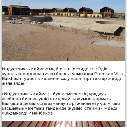
Индустриялық аймақтың бірінші резиденті «Әділ-
құрылыс» корпорациясы болды. Компания Premium Villa
Balkhash туристік кешенін салу үшін төрт гектар жерді
жалға алды.
«Индустриялық аймақ – бұл мемлекеттің қолдауы
есебінен бизнес үшін өте қолайлы жұмыс форматы.
Балқашта демалысты заманауи әрі жайлы ету үшін қала
басшылығымен тығыз тандемде жұмыс істейміз», – деді
Жақсыкелді Иманбеков.