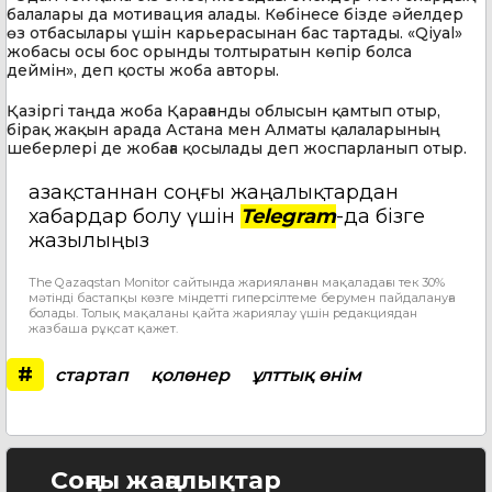
балалары да мотивация алады. Көбінесе бізде әйелдер
өз отбасылары үшін карьерасынан бас тартады. «Qiyal»
жобасы осы бос орынды толтыратын көпір болса
деймін», деп қосты жоба авторы.
Қазіргі таңда жоба Қарағанды облысын қамтып отыр,
бірақ жақын арада Астана мен Алматы қалаларының
шеберлері де жобаға қосылады деп жоспарланып отыр.
Қазақстаннан соңғы жаңалықтардан
хабардар болу үшін
Telegram
-да бізге
жазылыңыз
The Qazaqstan Monitor сайтында жарияланған мақаладағы тек 30%
мәтінді бастапқы көзге міндетті гиперсілтеме берумен пайдалануға
болады. Толық мақаланы қайта жариялау үшін редакциядан
жазбаша рұқсат қажет.
#
стартап
қолөнер
ұлттық өнім
Соңғы жаңалықтар