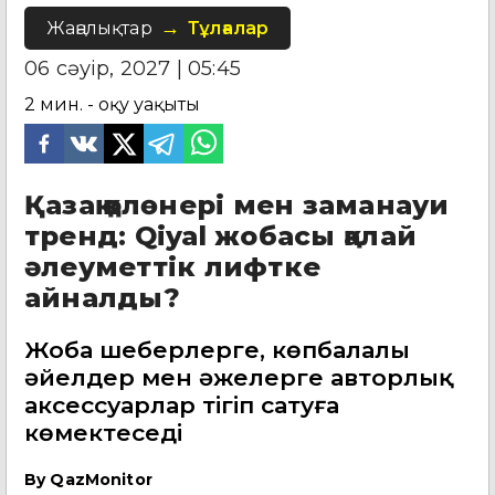
Жаңалықтар
Тұлғалар
06 сәуір, 2027 | 05:45
2
мин. - оқу уақыты
Қазақ қолөнері мен заманауи
тренд: Qiyal жобасы қалай
әлеуметтік лифтке
айналды?
Жоба шеберлерге, көпбалалы
әйелдер мен әжелерге авторлық
аксессуарлар тігіп сатуға
көмектеседі
By
QazMonitor