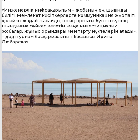
«Инженерлік инфрақұрылым – жобаның ең шығынды
бөлігі. Мемлекет кәсіпкерлерге коммуникация жүргізіп,
қолайлы жағдай жасайды, оның орнына бүгінгі күннің
шындығына сәйкес келетін жаңа инвестициялық
жобалар, жұмыс орындары мен тарту нүктелерін алады»,
– деді туризм басқармасының басшысы Ирина
Любарская.