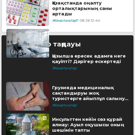
Қазақстанда оңалту
орталықтарының саны
артады
Жаңалықтар
7.08.26 12:44
Редактор таңдауы
Қызылша ересек адамға неге
қауіпті? Дәрігер ескертеді
Жаңалықтар
Грузияда медициналық
сақтандыруы жоқ
туристерге айыппұл салынуы
мүмкін
Жаңалықтар
Инсульттен кейін сөз құрай
алмау: Ауыл оқушысы оның
шешімін тапты