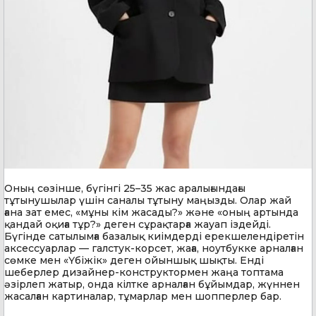
Оның сөзінше, бүгінгі 25–35 жас аралығындағы
тұтынушылар үшін саналы тұтыну маңызды. Олар жай
ғана зат емес, «мұны кім жасады?» және «оның артында
қандай оқиға тұр?» деген сұрақтарға жауап іздейді.
Бүгінде сатылымға базалық киімдерді ерекшелендіретін
аксессуарлар — галстук-корсет, жаға, ноутбукке арналған
сөмке мен «Үбіжік» деген ойыншық шықты. Енді
шеберлер дизайнер-конструктормен жаңа топтама
әзірлеп жатыр, онда кілтке арналған бұйымдар, жүннен
жасалған картиналар, тұмарлар мен шопперлер бар.