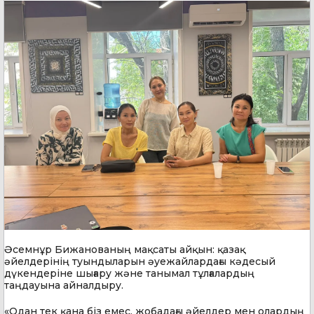
Әсемнұр Бижанованың мақсаты айқын: қазақ
әйелдерінің туындыларын әуежайлардағы кәдесый
дүкендеріне шығару және танымал тұлғалардың
таңдауына айналдыру.
«Одан тек қана біз емес, жобадағы әйелдер мен олардың