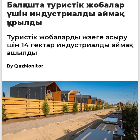
Балқашта туристік жобалар
үшін индустриалды аймақ
құрылды
Туристік жобаларды жүзеге асыру
үшін 14 гектар индустриалды аймақ
ашылды
By
QazMonitor