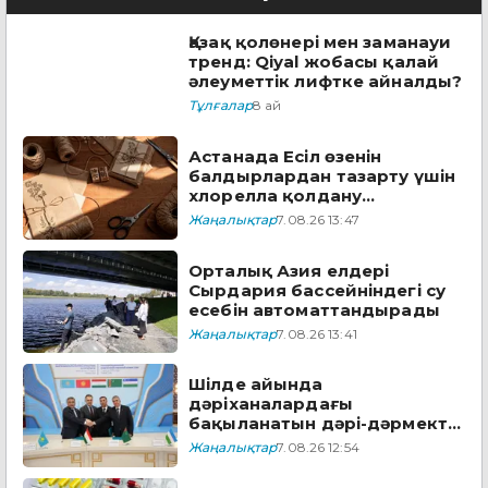
Қазақ қолөнері мен заманауи
тренд: Qiyal жобасы қалай
әлеуметтік лифтке айналды?
Тұлғалар
8 ай
Астанада Есіл өзенін
балдырлардан тазарту үшін
хлорелла қолдану
жоспарланып отыр
Жаңалықтар
7.08.26 13:47
Орталық Азия елдері
Сырдария бассейніндегі су
есебін автоматтандырады
Жаңалықтар
7.08.26 13:41
Шілде айында
дәріханалардағы
бақыланатын дәрі-дәрмектің
төрттен біріне жуығы
Жаңалықтар
7.08.26 12:54
арзандады