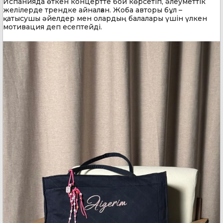
Испанияда өткен концертте бой көрсетіп, әлеуметтік
желілерде трендке айналған. Жоба авторы бұл –
қатысушы әйелдер мен олардың балалары үшін үлкен
мотивация деп есептейді.