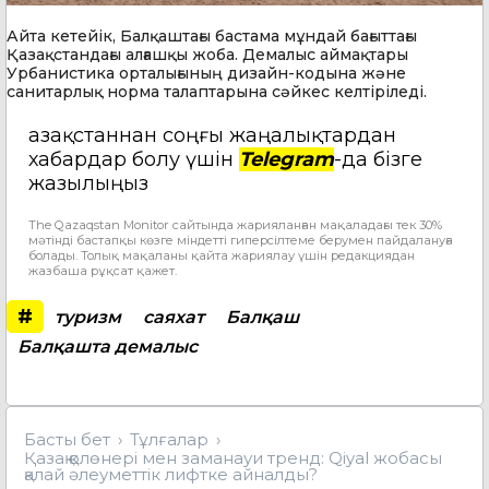
Айта кетейік, Балқаштағы бастама мұндай бағыттағы
Қазақстандағы алғашқы жоба. Демалыс аймақтары
Урбанистика орталығының дизайн-кодына және
санитарлық норма талаптарына сәйкес келтіріледі.
Қазақстаннан соңғы жаңалықтардан
хабардар болу үшін
Telegram
-да бізге
жазылыңыз
The Qazaqstan Monitor сайтында жарияланған мақаладағы тек 30%
мәтінді бастапқы көзге міндетті гиперсілтеме берумен пайдалануға
болады. Толық мақаланы қайта жариялау үшін редакциядан
жазбаша рұқсат қажет.
#
туризм
саяхат
Балқаш
Балқашта демалыс
Басты бет
Тұлғалар
Қазақ қолөнері мен заманауи тренд: Qiyal жобасы
қалай әлеуметтік лифтке айналды?