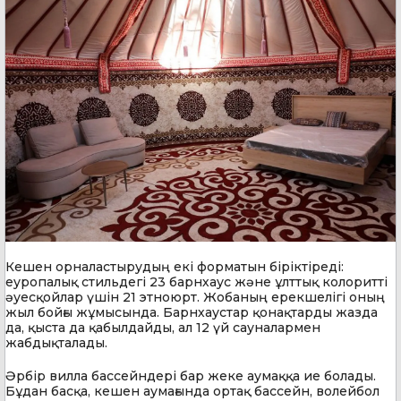
Кешен орналастырудың екі форматын біріктіреді:
еуропалық стильдегі 23 барнхаус және ұлттық колоритті
әуесқойлар үшін 21 этноюрт. Жобаның ерекшелігі оның
жыл бойғы жұмысында. Барнхаустар қонақтарды жазда
да, қыста да қабылдайды, ал 12 үй сауналармен
жабдықталады.
Әрбір вилла бассейндері бар жеке аумаққа ие болады.
Бұдан басқа, кешен аумағында ортақ бассейн, волейбол