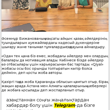
Әсемнұр Бижанованың мақсаты айқын: қазақ әйелдерінің
туындыларын әуежайлардағы кәдесый дүкендеріне
шығару және танымал тұлғалардың таңдауына айналдыру.
«Одан тек қана біз емес, жобадағы әйелдер мен олардың
балалары да мотивация алады. Көбінесе бізде әйелдер
өз отбасылары үшін карьерасынан бас тартады. «Qiyal»
жобасы осы бос орынды толтыратын көпір болса
деймін», деп қосты жоба авторы.
Қазіргі таңда жоба Қарағанды облысын қамтып отыр, бірақ
жақын арада Астана мен Алматы қалаларының шеберлері
де жобаға қосылады деп жоспарланып отыр.
Қазақстаннан соңғы жаңалықтардан
хабардар болу үшін
Telegram
-да бізге