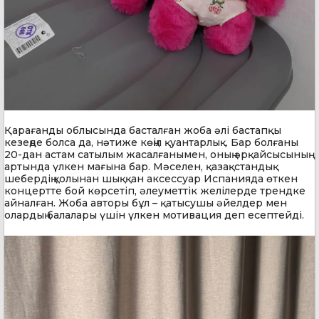
Қарағанды облысында басталған жоба әлі бастапқы
кезеңде болса да, нәтиже көңіл қуантарлық. Бар болғаны
20-дан астам сатылым жасалғанымен, оның әрқайсысының
артында үлкен мағына бар. Мәселен, қазақстандық
шебердің қолынан шыққан аксессуар Испанияда өткен
концертте бой көрсетіп, әлеуметтік желілерде трендке
айналған. Жоба авторы бұл – қатысушы әйелдер мен
олардың балалары үшін үлкен мотивация деп есептейді.