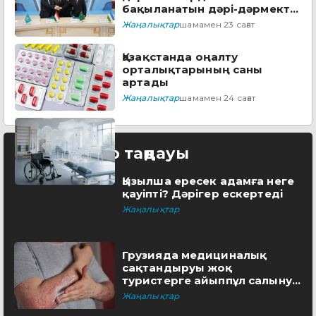
бақыланатын дәрі-дәрмектің
төрттен біріне жуығы
Жаңалықтар
шамамен 23 сағат
арзандады
Қазақстанда оңалту
орталықтарының саны
артады
Жаңалықтар
шамамен 24 сағат
Редактор таңдауы
Қызылша ересек адамға неге
қауіпті? Дәрігер ескертеді
Жаңалықтар
Грузияда медициналық
сақтандыруы жоқ
туристерге айыппұл салынуы
мүмкін
Жаңалықтар