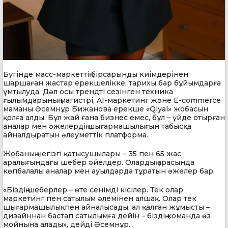
Бүгінде масс-маркеттің бірсарынды киімдерінен
шаршаған жастар ерекшелікке, тарихы бар бұйымдарға
ұмтылуда. Дәл осы трендті сезінген техника
ғылымдарының магистрі, AI-маркетинг және E-commerce
маманы Әсемнұр Бижанова ерекше «Qiyal» жобасын
қолға алды. Бұл жай ғана бизнес емес, бұл – үйде отырған
аналар мен әжелердің шығармашылығын табысқа
айналдыратын әлеуметтік платформа.
Жобаның негізгі қатысушылары – 35 пен 65 жас
аралығындағы шебер әйелдер. Олардың арасында
көпбалалы аналар мен ауылдарда тұратын әжелер бар.
«Біздің шеберлер – өте сенімді кісілер. Тек олар
маркетинг пен сатылым әлемінен алшақ. Олар тек
шығармашылықпен айналысады, ал қалған жұмысты –
дизайннан бастап сатылымға дейін – біздің команда өз
мойнына алады», дейді Әсемнұр.