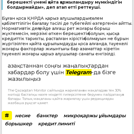
берешекті үнемі қайта қаржыландыру мүмкіндігін
болдырмайды», деп атап өтті реттеуші.
Бұған қоса ҚНРДА қарыз алушылардың төлем
қабілеттілігін бағалау тәсілі де түбегейлі өзгергенін айтты.
Нормативтік деңгейде алғаш рет жоғары борыш
жүктемесін, мерзімі өткен берешектің болуын, қысқа
кредиттік тарихты, расталған кірістің болмауын не бұрын
жүргізілген қайта құрылымдауды қоса алғанда, тәуекелі
жоғары факторлар жиынтығы бар азаматтар кіретін
тәуекелі жоғары қарыз алушылар санаты енгізілді.
Қазақстаннан соңғы жаңалықтардан
хабардар болу үшін
Telegram
-да бізге
жазылыңыз
The Qazaqstan Monitor сайтында жарияланған мақаладағы тек 30%
мәтінді бастапқы көзге міндетті гиперсілтеме берумен пайдалануға
болады. Толық мақаланы қайта жариялау үшін редакциядан
жазбаша рұқсат қажет.
#
несие
банктер
микроқаржы ұйымдары
борышкер
кредит лимиті