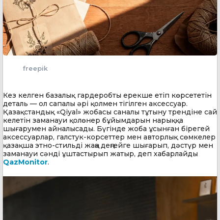
freepik
Кез келген базалық гардеробты ерекше етіп көрсететін
деталь — ол сапалы әрі қолмен тігілген аксессуар.
Қазақстандық «Qiyal» жобасы саналы тұтыну трендіне сай
келетін заманауи қолөнер бұйымдарын нарыққа
шығарумен айналысады. Бүгінде жоба ұсынған бірегей
аксессуарлар, галстук-корсеттер мен авторлық сөмкелер
қазақша этно-стильді жаңа деңгейге шығарып, дәстүр мен
заманауи сәнді ұштастырып жатыр, деп хабарлайды
QazMonitor
.