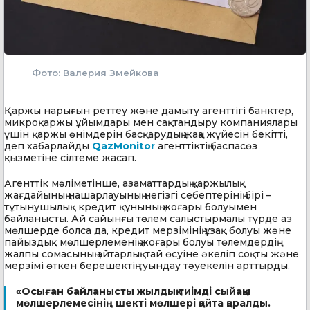
Фото: Валерия Змейкова
Қаржы нарығын реттеу және дамыту агенттігі банктер,
микроқаржы ұйымдары мен сақтандыру компаниялары
үшін қаржы өнімдерін басқарудың жаңа жүйесін бекітті,
деп хабарлайды
QazMonitor
агенттіктің баспасөз
қызметіне сілтеме жасап.
Агенттік мәліметінше, азаматтардың қаржылық
жағдайының нашарлауының негізгі себептерінің бірі –
тұтынушылық кредит құнының жоғары болуымен
байланысты. Ай сайынғы төлем салыстырмалы түрде аз
мөлшерде болса да, кредит мерзімінің ұзақ болуы және
пайыздық мөлшерлеменің жоғары болуы төлемдердің
жалпы сомасының айтарлықтай өсуіне әкеліп соқты және
мерзімі өткен берешектің туындау тәуекелін арттырды.
«Осыған байланысты жылдық тиімді сыйақы
мөлшерлемесінің шекті мөлшері қайта қаралды.