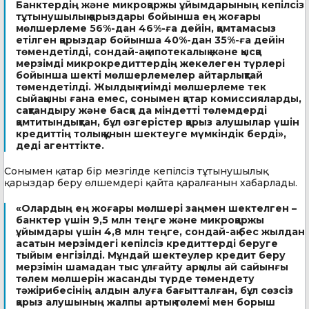
Банктердің және микроқаржы ұйымдарының кепілсіз
тұтынушылық қарыздары бойынша ең жоғары
мөлшерлеме 56%-дан 46%-ға дейін, қамтамасыз
етілген қарыздар бойынша 40%-дан 35%-ға дейін
төмендетілді, сондай-ақ ипотекалық және қысқа
мерзімді микрокредиттердің жекелеген түрлері
бойынша шекті мөлшерлемелер айтарлықтай
төмендетілді. Жылдық тиімді мөлшерлеме тек
сыйақыны ғана емес, сонымен қатар комиссияларды,
сақтандыру және басқа да міндетті төлемдерді
қамтитындықтан, бұл өзгерістер қарыз алушылар үшін
кредиттің толық құнын шектеуге мүмкіндік берді»,
деді агенттікте.
Сонымен қатар бір мезгілде кепілсіз тұтынушылық
қарыздар беру өлшемдері қайта қаралғанын хабарлады.
«Олардың ең жоғары мөлшері заңмен шектелген –
банктер үшін 9,5 млн теңге және микроқаржы
ұйымдары үшін 4,8 млн теңге, сондай-ақ бес жылдан
асатын мерзімдегі кепілсіз кредиттерді беруге
тыйым енгізілді. Мұндай шектеулер кредит беру
мерзімін шамадан тыс ұлғайту арқылы ай сайынғы
төлем мөлшерін жасанды түрде төмендету
тәжірибесінің алдын алуға бағытталған, бұл сөзсіз
қарыз алушының жалпы артық төлемі мен борыш