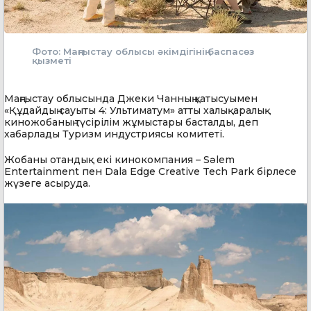
Фото: Маңғыстау облысы әкімдігінің баспасөз
қызметі
Маңғыстау облысында Джеки Чанның қатысуымен
«Құдайдың сауыты 4: Ультиматум» атты халықаралық
киножобаның түсірілім жұмыстары басталды, деп
хабарлады Туризм индустриясы комитеті.
Жобаны отандық екі кинокомпания – Sәlem
Entertainment пен Dala Edge Creative Tech Park бірлесе
жүзеге асыруда.