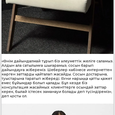
«Өнім дайындалмай тұрып біз әлеуметтік желіге саламыз.
Алдын ала сатылымға шығарамыз, сосын барып
дайындауға жібереміз. Шеберлер көбінесе интернеттен
көрген заттарды қайталап жасайды. Сосын достарына,
туыстарына таратып жібереді. Яғни нарыққа қатты қажет
емес бұйымдар болып қалады. Бұл кезде біз
консультация жасаймыз: клиенттерге осындай заттар
керек, былай істесек заманауи болады деп түсіндіреміз»,
деп қосты ол.