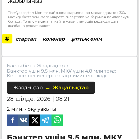
жазылыңыз
The Qazaqstan Monitor сайтында жарияланған мақаладағы тек 30%
мәтінді бастапқы көзге міндетті гиперсілтеме берумен пайдалануға
болады. Толық мақаланы қайта жариялау үшін редакциядан
жазбаша рұқсат қажет.
#
стартап
қолөнер
ұлттық өнім
Басты бет
Жаңалықтар
Банктер үшін 9,5 млн, МҚҰ үшін 4,8 млн теңге:
Кепілсіз несиелерге жаңа лимит енгізілді
Жаңалықтар
Жаңалықтар
28 шілде, 2026 | 08:21
2
мин. - оқу уақыты
Банктер үшін 9,5 млн, МҚҰ