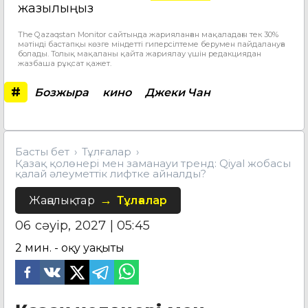
жазылыңыз
The Qazaqstan Monitor сайтында жарияланған мақаладағы тек 30%
мәтінді бастапқы көзге міндетті гиперсілтеме берумен пайдалануға
болады. Толық мақаланы қайта жариялау үшін редакциядан
жазбаша рұқсат қажет.
#
Бозжыра
кино
Джеки Чан
Басты бет
Тұлғалар
Қазақ қолөнері мен заманауи тренд: Qiyal жобасы
қалай әлеуметтік лифтке айналды?
Жаңалықтар
Тұлғалар
06 сәуір, 2027 | 05:45
2
мин. - оқу уақыты