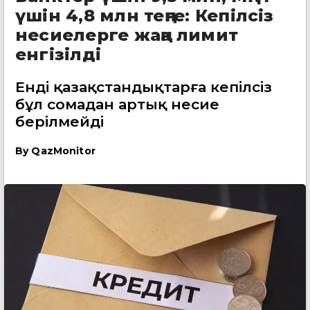
үшін 4,8 млн теңге: Кепілсіз
несиелерге жаңа лимит
енгізілді
Енді қазақстандықтарға кепілсіз
бұл сомадан артық несие
берілмейді
By
QazMonitor