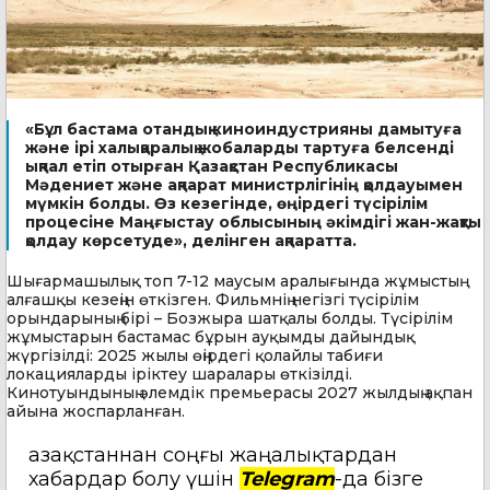
«Бұл бастама отандық киноиндустрияны дамытуға
және ірі халықаралық жобаларды тартуға белсенді
ықпал етіп отырған Қазақстан Республикасы
Мәдениет және ақпарат министрлігінің қолдауымен
мүмкін болды. Өз кезегінде, өңірдегі түсірілім
процесіне Маңғыстау облысының әкімдігі жан-жақты
қолдау көрсетуде», делінген ақпаратта.
Шығармашылық топ 7-12 маусым аралығында жұмыстың
алғашқы кезеңін өткізген. Фильмнің негізгі түсірілім
орындарының бірі – Бозжыра шатқалы болды. Түсірілім
жұмыстарын бастамас бұрын ауқымды дайындық
жүргізілді: 2025 жылы өңірдегі қолайлы табиғи
локацияларды іріктеу шаралары өткізілді.
Кинотуындының әлемдік премьерасы 2027 жылдың ақпан
айына жоспарланған.
Қазақстаннан соңғы жаңалықтардан
хабардар болу үшін
Telegram
-да бізге