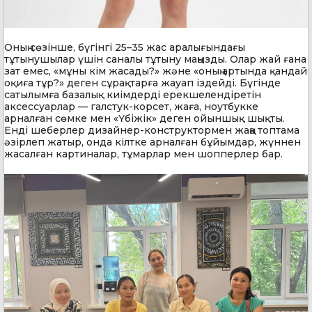
Оның сөзінше, бүгінгі 25–35 жас аралығындағы
тұтынушылар үшін саналы тұтыну маңызды. Олар жай ғана
зат емес, «мұны кім жасады?» және «оның артында қандай
оқиға тұр?» деген сұрақтарға жауап іздейді. Бүгінде
сатылымға базалық киімдерді ерекшелендіретін
аксессуарлар — галстук-корсет, жаға, ноутбукке
арналған сөмке мен «Үбіжік» деген ойыншық шықты.
Енді шеберлер дизайнер-конструктормен жаңа топтама
әзірлеп жатыр, онда кілтке арналған бұйымдар, жүннен
жасалған картиналар, тұмарлар мен шопперлер бар.