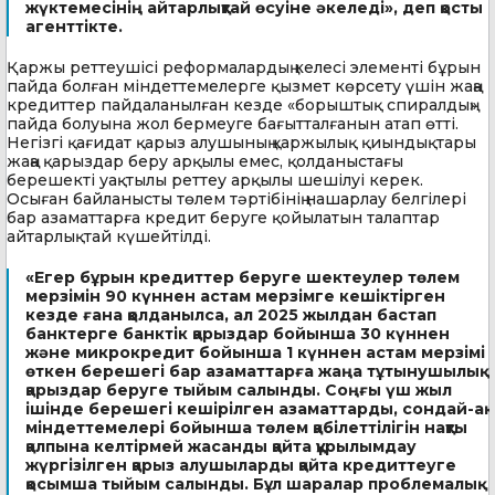
жүктемесінің айтарлықтай өсуіне әкеледі», деп қосты
агенттікте.
Қаржы реттеушісі реформалардың келесі элементі бұрын
пайда болған міндеттемелерге қызмет көрсету үшін жаңа
кредиттер пайдаланылған кезде «борыштық спиралдың»
пайда болуына жол бермеуге бағытталғанын атап өтті.
Негізгі қағидат қарыз алушының қаржылық қиындықтары
жаңа қарыздар беру арқылы емес, қолданыстағы
берешекті уақтылы реттеу арқылы шешілуі керек.
Осыған байланысты төлем тәртібінің нашарлау белгілері
бар азаматтарға кредит беруге қойылатын талаптар
айтарлықтай күшейтілді.
«Егер бұрын кредиттер беруге шектеулер төлем
мерзімін 90 күннен астам мерзімге кешіктірген
кезде ғана қолданылса, ал 2025 жылдан бастап
банктерге банктік қарыздар бойынша 30 күннен
және микрокредит бойынша 1 күннен астам мерзімі
өткен берешегі бар азаматтарға жаңа тұтынушылық
қарыздар беруге тыйым салынды. Соңғы үш жыл
ішінде берешегі кешірілген азаматтарды, сондай-ақ
міндеттемелері бойынша төлем қабілеттілігін нақты
қалпына келтірмей жасанды қайта құрылымдау
жүргізілген қарыз алушыларды қайта кредиттеуге
қосымша тыйым салынды. Бұл шаралар проблемалық