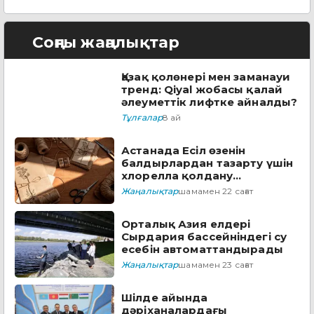
Соңғы жаңалықтар
Қазақ қолөнері мен заманауи
тренд: Qiyal жобасы қалай
әлеуметтік лифтке айналды?
Тұлғалар
8 ай
Астанада Есіл өзенін
балдырлардан тазарту үшін
хлорелла қолдану
жоспарланып отыр
Жаңалықтар
шамамен 22 сағат
Орталық Азия елдері
Сырдария бассейніндегі су
есебін автоматтандырады
Жаңалықтар
шамамен 23 сағат
Шілде айында
дәріханалардағы