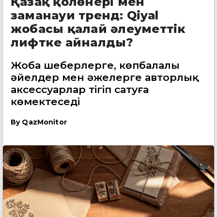
Қазақ қолөнері мен
заманауи тренд: Qiyal
жобасы қалай әлеуметтік
лифтке айналды?
Жоба шеберлерге, көпбалалы
әйелдер мен әжелерге авторлық
аксессуарлар тігіп сатуға
көмектеседі
By
QazMonitor