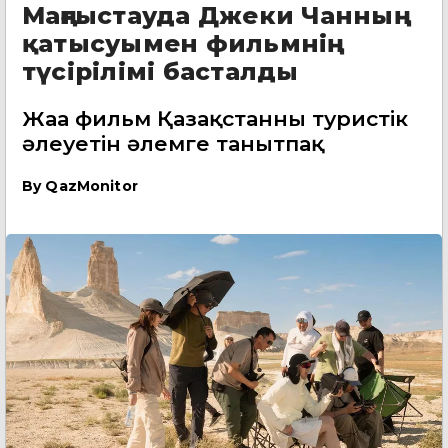
Маңғыстауда Джеки Чанның
қатысуымен фильмнің
түсірілімі басталды
Жаңа фильм Қазақстанның туристік
әлеуетін әлемге танытпақ
By
QazMonitor