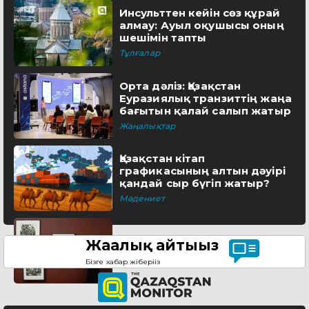
Инсульттен кейін сөз құрай
алмау: Ауыл оқушысы оның
шешімін тапты
Тұлғалар
Орта дәліз: Қазақстан
Еуразиялық транзиттің жаңа
бағытын қалай салып жатыр
Жаңалықтар
Қазақстан кітап
графикасының алтын дәуірі
қандай сыр бүгіп жатыр?
Мәдениет
Жаңалық айтыңыз
Бізге хабар жіберіңіз