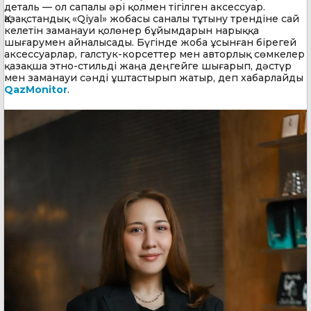
деталь — ол сапалы әрі қолмен тігілген аксессуар.
Қазақстандық «Qiyal» жобасы саналы тұтыну трендіне сай
келетін заманауи қолөнер бұйымдарын нарыққа
шығарумен айналысады. Бүгінде жоба ұсынған бірегей
аксессуарлар, галстук-корсеттер мен авторлық сөмкелер
қазақша этно-стильді жаңа деңгейге шығарып, дәстүр
мен заманауи сәнді ұштастырып жатыр, деп хабарлайды
QazMonitor
.