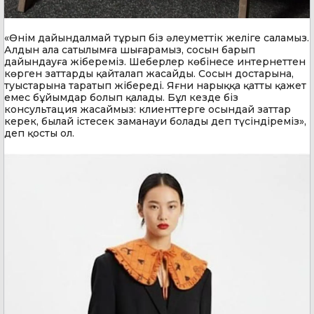
«Өнім дайындалмай тұрып біз әлеуметтік желіге саламыз.
Алдын ала сатылымға шығарамыз, сосын барып
дайындауға жібереміз. Шеберлер көбінесе интернеттен
көрген заттарды қайталап жасайды. Сосын достарына,
туыстарына таратып жібереді. Яғни нарыққа қатты қажет
емес бұйымдар болып қалады. Бұл кезде біз
консультация жасаймыз: клиенттерге осындай заттар
керек, былай істесек заманауи болады деп түсіндіреміз»,
деп қосты ол.