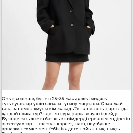
Оның сөзінше, бүгінгі 25–35 жас аралығындағы
тұтынушылар үшін саналы тұтыну маңызды. Олар жай
ғана зат емес, «мұны кім жасады?» және «оның артында
қандай оқиға тұр?» деген сұрақтарға жауап іздейді.
Бүгінде сатылымға базалық киімдерді ерекшелендіретін
аксессуарлар — галстук-корсет, жаға, ноутбукке
арналған сөмке мен «Үбіжік» деген ойыншық шықты.