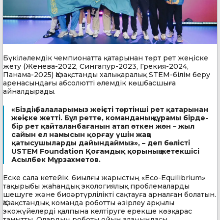
Бүкіләлемдік чемпионатта
қатарынан төрт рет жеңіске
жету (Женева-2022, Сингапур-2023, Грекия-2024,
Панама-2025) Қазақстанды халықаралық STEM-білім беру
аренасындағы абсолютті әлемдік көшбасшыға
айналдырады.
«Біздің балаларымыз жеңісті төртінші рет қатарынан
жеңіске жетті. Бұл ретте, команданың құрамы бірде-
бір рет қайталанбағанын атап өткен жөн – жыл
сайын ел намысын қорғау үшін жаңа
қатысушыларды дайындаймыз», – деп бөлісті
USTEM Foundation Қоғамдық қорының жетекшісі
Асылбек Мұрзахметов.
Еске сала кетейік, биылғы жарыстың
«Eco-Equilibrium»
тақырыбы жаһандық экологиялық проблемаларды
шешуге және биоәртүрлілікті сақтауға арналған болатын.
Қазақстандық команда роботты әзірлеу арқылы
экожүйелерді қалпына келтіруге ерекше көзқарас
танытты. Олардың роботы ойын алаңындағы