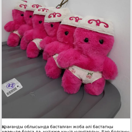
Қарағанды облысында басталған жоба әлі бастапқы
кезеңде болса да, нәтиже көңіл қуантарлық. Бар болғаны