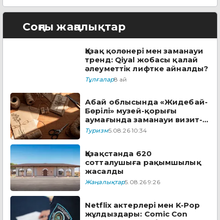
Соңғы жаңалықтар
Қазақ қолөнері мен заманауи
тренд: Qiyal жобасы қалай
әлеуметтік лифтке айналды?
Тұлғалар
8 ай
Абай облысында «Жидебай-
Бөрілі» музей-қорығы
аумағында заманауи визит-
орталық құрылады
Туризм
5.08.26 10:34
Қазақстанда 620
сотталушыға рақымшылық
жасалды
Жаңалықтар
5.08.26 9:26
Netflix актерлері мен K-Pop
жұлдыздары: Comic Con