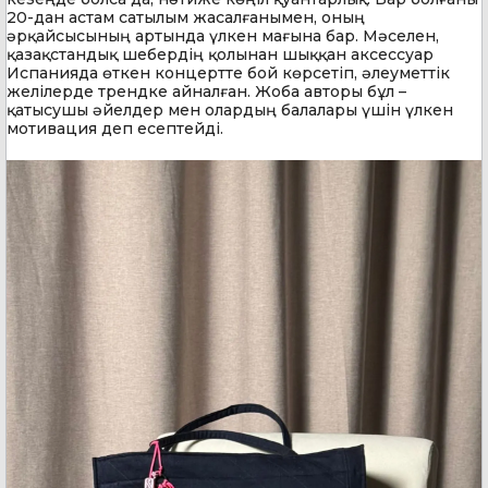
20-дан астам сатылым жасалғанымен, оның
әрқайсысының артында үлкен мағына бар. Мәселен,
қазақстандық шебердің қолынан шыққан аксессуар
Испанияда өткен концертте бой көрсетіп, әлеуметтік
желілерде трендке айналған. Жоба авторы бұл –
қатысушы әйелдер мен олардың балалары үшін үлкен
мотивация деп есептейді.