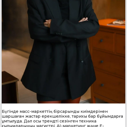
Бүгінде масс-маркеттің бірсарынды киімдерінен
шаршаған жастар ерекшелікке, тарихы бар бұйымдарға
ұмтылуда. Дәл осы трендті сезінген техника
ғылымдарының магистрі, AI-маркетинг және E-