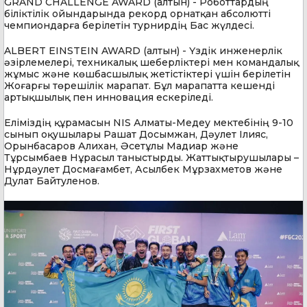
GRAND CHALLENGE AWARD (алтын) - Роботтардың
біліктілік ойындарында рекорд орнатқан абсолютті
чемпиондарға берілетін турнирдің Бас жүлдесі.
ALBERT EINSTEIN AWARD (алтын) - Үздік инженерлік
әзірлемелері, техникалық шеберліктері мен командалық
жұмыс және көшбасшылық жетістіктері үшін берілетін
Жоғарғы төрешілік марапат. Бұл марапатта кешенді
артықшылық пен инновация ескеріледі.
Еліміздің құрамасын NIS Алматы-Медеу мектебінің 9-10
сынып оқушылары Рашат Досымжан, Дәулет Ілияс,
Орынбасаров Алихан, Әсетұлы Мадиар және
Тұрсымбаев Нұрасыл таныстырды. Жаттықтырушылары
–
Нұрдәулет Досмағамбет, Асылбек Мұрзахметов және
Дулат Байтуленов.