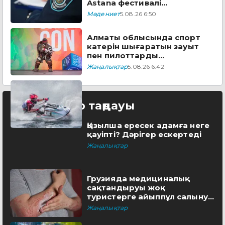
Astana фестивалі
бағдарламасын ұсынды
Мәдениет
5.08.26 6:50
Алматы облысында спорт
катерін шығаратын зауыт
пен пилоттарды
дайындайтын академия
Жаңалықтар
5.08.26 6:42
ашылады
Редактор таңдауы
Қызылша ересек адамға неге
қауіпті? Дәрігер ескертеді
Жаңалықтар
Грузияда медициналық
сақтандыруы жоқ
туристерге айыппұл салынуы
мүмкін
Жаңалықтар