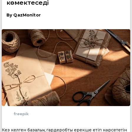
көмектеседі
By
QazMonitor
freepik
Кез келген базалық гардеробты ерекше етіп көрсететін