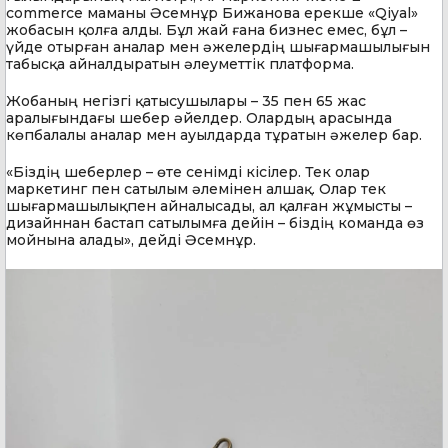
commerce маманы Әсемнұр Бижанова ерекше «Qiyal»
жобасын қолға алды. Бұл жай ғана бизнес емес, бұл –
үйде отырған аналар мен әжелердің шығармашылығын
табысқа айналдыратын әлеуметтік платформа.
Жобаның негізгі қатысушылары – 35 пен 65 жас
аралығындағы шебер әйелдер. Олардың арасында
көпбалалы аналар мен ауылдарда тұратын әжелер бар.
«Біздің шеберлер – өте сенімді кісілер. Тек олар
маркетинг пен сатылым әлемінен алшақ. Олар тек
шығармашылықпен айналысады, ал қалған жұмысты –
дизайннан бастап сатылымға дейін – біздің команда өз
мойнына алады», дейді Әсемнұр.