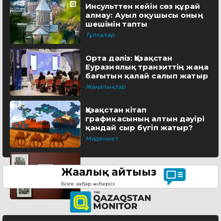
Инсульттен кейін сөз құрай
алмау: Ауыл оқушысы оның
шешімін тапты
Тұлғалар
Орта дәліз: Қазақстан
Еуразиялық транзиттің жаңа
бағытын қалай салып жатыр
Жаңалықтар
Қазақстан кітап
графикасының алтын дәуірі
қандай сыр бүгіп жатыр?
Мәдениет
Жаңалық айтыңыз
Бізге хабар жіберіңіз