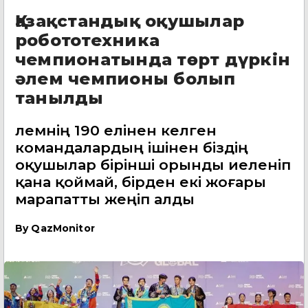
Қазақстандық оқушылар
робототехника
чемпионатында төрт дүркін
әлем чемпионы болып
танылды
Әлемнің 190 елінен келген
командалардың ішінен біздің
оқушылар бірінші орынды иеленіп
қана қоймай, бірден екі жоғары
марапатты жеңіп алды
By
QazMonitor