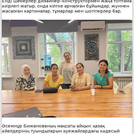
Енді шеберлер дизайнер-конструктормен жаңа топтама
әзірлеп жатыр, онда кілтке арналған бұйымдар, жүннен
жасалған картиналар, тұмарлар мен шопперлер бар.
Әсемнұр Бижанованың мақсаты айқын: қазақ
әйелдерінің туындыларын әуежайлардағы кәдесый