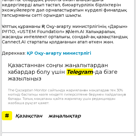
кедергілерді алып тастап, биоәртүрлілік бірліктерін
экожүйелерге дәл орналастыратын күрделі финалдық
тапсырманы сәтті орындап шықты.
Ұлттық құраманы ҚР Оқу-ағарту министрлігінің
«
Дарын
»
РҒПО,
«USTEM Foundation»
ҚҚ, Alem.AI
Халықаралық
жасанды
интеллект
орталығы
,
сондай-ақ
қазақстандық
Cannect.AI
стартапы
қолдағанын
атап
өткен
жөн
.
Дереккөз:
ҚР Оқу-ағарту министрлігі
Қазақстаннан соңғы жаңалықтардан
хабардар болу үшін
Telegram
-да бізге
жазылыңыз
The Qazaqstan Monitor сайтында жарияланған мақаладағы тек 30%
мәтінді бастапқы көзге міндетті гиперсілтеме берумен пайдалануға
болады. Толық мақаланы қайта жариялау үшін редакциядан
жазбаша рұқсат қажет.
#
Қазақстан
жаңалықтар