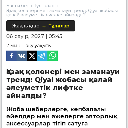
Басты бет
Тұлғалар
Қазақ қолөнері мен заманауи тренд: Qiyal жобасы
қалай әлеуметтік лифтке айналды?
Жаңалықтар
Тұлғалар
06 сәуір, 2027 | 05:45
2
мин. - оқу уақыты
Қазақ қолөнері мен заманауи
тренд: Qiyal жобасы қалай
әлеуметтік лифтке
айналды?
Жоба шеберлерге, көпбалалы
әйелдер мен әжелерге авторлық
аксессуарлар тігіп сатуға