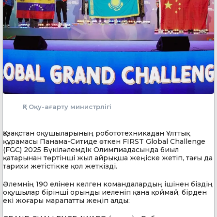
ҚР Оқу-ағарту министрлігі
Қазақстан оқушыларының робототехникадан Ұлттық
құрамасы Панама-Ситиде өткен FIRST Global Challenge
(FGC) 2025 Бүкіләлемдік Олимпиадасында биыл
қатарынан төртінші жыл айрықша жеңіске жетіп, тағы да
тарихи жетістікке қол жеткізді.
Әлемнің 190 елінен келген командалардың ішінен біздің
оқушылар бірінші орынды иеленіп қана қоймай, бірден
екі жоғары марапатты жеңіп алды: