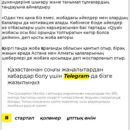
дүкендеріне шығару және танымал тұлғалардың
таңдауына айналдыру.
«Одан тек қана біз емес, жобадағы әйелдер мен олардың
балалары да мотивация алады. Көбінесе бізде әйелдер
өз отбасылары үшін карьерасынан бас тартады. «Qiyal»
жобасы осы бос орынды толтыратын көпір болса
деймін», деп қосты жоба авторы.
Қазіргі таңда жоба Қарағанды облысын қамтып отыр, бірақ
жақын арада Астана мен Алматы қалаларының
шеберлері де жобаға қосылады деп жоспарланып отыр.
Қазақстаннан соңғы жаңалықтардан
хабардар болу үшін
Telegram
-да бізге
жазылыңыз
The Qazaqstan Monitor сайтында жарияланған мақаладағы тек 30%
мәтінді бастапқы көзге міндетті гиперсілтеме берумен пайдалануға
болады. Толық мақаланы қайта жариялау үшін редакциядан
жазбаша рұқсат қажет.
#
стартап
қолөнер
ұлттық өнім